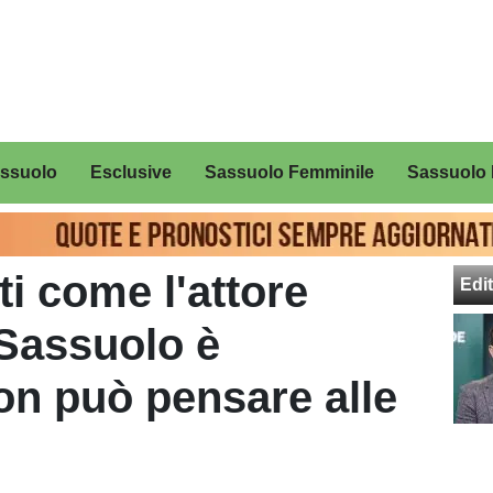
assuolo
Esclusive
Sassuolo Femminile
Sassuolo 
i come l'attore
Edit
Sassuolo è
on può pensare alle