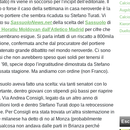
to) mi viene in soccorso per l'incipit dell'editoriale. Il
 o forse il caso della settimana in casa neroverde è la
vo portiere che sembra ricaduta su Stefano Turati. Vi
to su
SassuoloNews.net
della scelta del
Sassuolo
di
e Horatiu Moldovan dall'Atletico Madrid
per cifre che
embrano esigue. Si parla infatti di un riscatto a 800mila
sione, confermata anche dal procuratore del portiere
tenato grande dibattito nel mondo neroverde. Ci sono
si che non avrebbero speso quei soldi per tenersi il
 '98, specie dopo l'ingratitudine dimostrata da Stefano
assata stagione. Ma andiamo con ordine (non Franco).
ssuolo aveva fatto una scelta: via tanti senatori con lo
tante, dentro giovani con stipendi più bassi per riaprire
. Via Andrea Consigli, legato da un altro anno di
ilioni lordi e dentro Stefano Turati dopo la retrocessione
e. Per Consigli era stata trovata un'altra sistemazione in
re milanese ha detto di no al Monza (probabilmente
Esc
ualcosa non andava dalle parti in Brianza perché