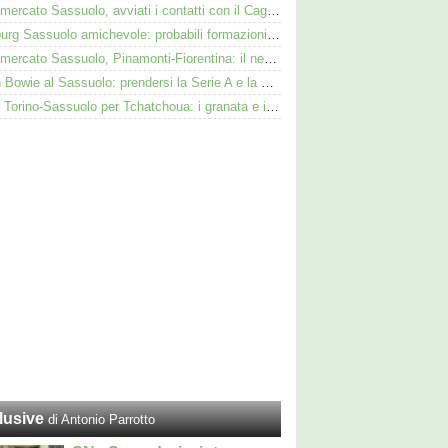
Calciomercato Sassuolo, avviati i contatti con il Cagliari per Zappa
Augsburg Sassuolo amichevole: probabili formazioni e dove vederla in tv e streaming
Calciomercato Sassuolo, Pinamonti-Fiorentina: il neroverde alternativa a Pellegrino del Parma
Kieron Bowie al Sassuolo: prendersi la Serie A e la Scozia. Lui o Pinamonti: chi sarà titolare
Duello Torino-Sassuolo per Tchatchoua: i granata e i neroverdi valutano per l'ex Verona
lusive
di Antonio Parrotto