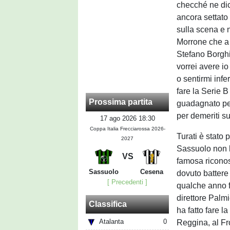
checché ne dic
ancora settato 
sulla scena e 
Morrone che a B
Stefano Borghi
vorrei avere io
o sentirmi infe
fare la Serie B
Prossima partita
guadagnato per
per demeriti su
17 ago 2026 18:30
Coppa Italia Frecciarossa 2026-
Turati è stato 
2027
Sassuolo non h
VS
famosa riconos
Sassuolo
Cesena
dovuto battere 
[ Precedenti ]
qualche anno f
direttore Palmi
Classifica
ha fatto fare l
Atalanta
0
Reggina, al Fr