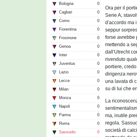
Bologna
0
Ora per il por
Cagliari
0
Serie A, stavol
Como
0
d'accordo ma il
Fiorentina
0
seppur sorpres
forse avrebbe 
Frosinone
0
mettendo a se
Genoa
0
dall'Utrecht c
Inter
0
rivenduto qual
Juventus
0
portiere, credo
Lazio
0
dirigenza nerov
Lecce
0
una lavata di 
su di lui che e
Milan
0
Monza
0
La riconoscenza
Napoli
0
sentimentalismo
Parma
0
ma, inutile pre
regola. Sassuo
Roma
0
società di calc
Sassuolo
0