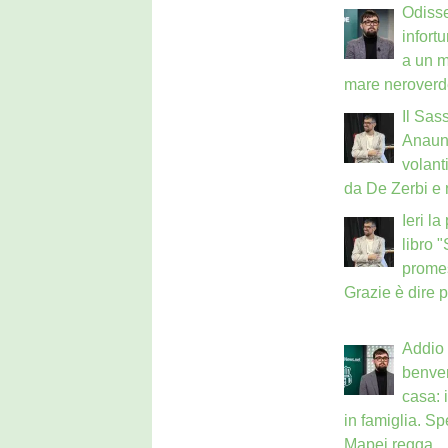
Odisse
infort
a un m
mare neroverd
Il Sass
Anauni
volant
da De Zerbi e
Ieri l
libro 
prome
Grazie è dire 
Addio 
benven
casa: 
in famiglia. Sp
Mapei regga