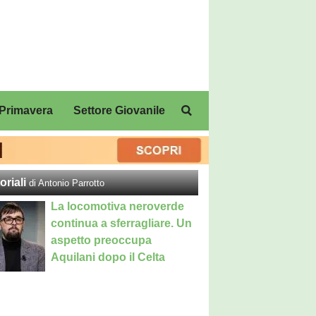
Primavera
Settore Giovanile
oriali
di Antonio Parrotto
La locomotiva neroverde
continua a sferragliare. Un
aspetto preoccupa
Aquilani dopo il Celta