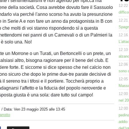
rte i sentimentalismi e non agendo per ripicca ma
12:22
ne della società. Cosa avrebbe dovuto fare il Sassuolo
diffic
ndarlo via perché l'anno scorso ha avuto la presunzione
12:21
re in Serie A e non fare un anno da protagonista in B con
Spagna
o che molti di voi stanno rispondendo sì a questa
tendomi nei panni di un Carnevali o di un Palmieri la
12:16
 è solo una. No!
L'atta
12:10
te un Morrone o un Turati, un Bertoncelli o un prete, un
alzano
lsiasi altro, bisogna ragionare per il bene del club. E
12:06
tiere forte. E siccome si dice spesso che nel calcio non
sono c
ono sicuro che dopo le prime due-tre parate decisive di
12:05
il sereno tra i tifosi e il portiere. Toccherà proprio a
Masso
adagnarsi l'affetto e la fiducia del popolo neroverde e
12:00
sposta giusta è una sola: dare tutto sul campo!
nel 20
12:00
i
/ Data:
Ven 23 maggio 2025 alle 13:45
arrotto
pedin
addio 
dell’I