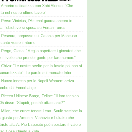
Amorim solidarizza con Xabi Alonso: "Che
oltà nel nostro ultimo lavoro"
Perso Vinicius, l'Arsenal guarda ancora in
: l'obiettivo si sposa su Ferran Torres
Pescara, sorpasso sul Catania per Mancuso.
ccante verso il ritorno
Pergo, Giosa: "Meglio aspettare i giocatori che
 il livello che prender gente per fare numero"
Chivu: "Le nostre scelte per la fascia poi non si
oncretizzate". Le parole sul mercato Inter
Nuovo innesto per la Napoli Women: arriva
mbo dal Fenerbahçe
Riecco Udinese-Barça, Felipe: "Il loro tecnico
05 disse: 'Stupidi, perché attaccarci?'"
Milan, che errore tenere Leao. Soulè sarebbe la
a giusta per Amorim. Vlahovic e Lukaku che
triste alla A. Pio Esposito può spostare il valore
nter. Cosa chiedo a Zola