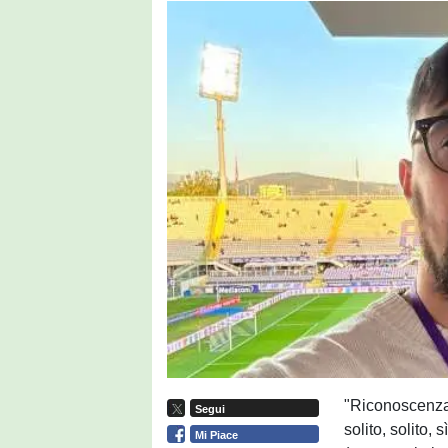
"Riconoscenza 
Segui
solito, solito,
Mi Piace