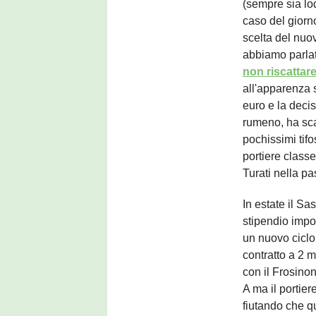
(sempre sia loda
caso del giorno
scelta del nuo
abbiamo parla
non riscattar
all'apparenza s
euro e la deci
rumeno, ha sca
pochissimi tifo
portiere classe
Turati nella p
In estate il Sa
stipendio impor
un nuovo ciclo
contratto a 2 m
con il Frosinon
A ma il portie
fiutando che q