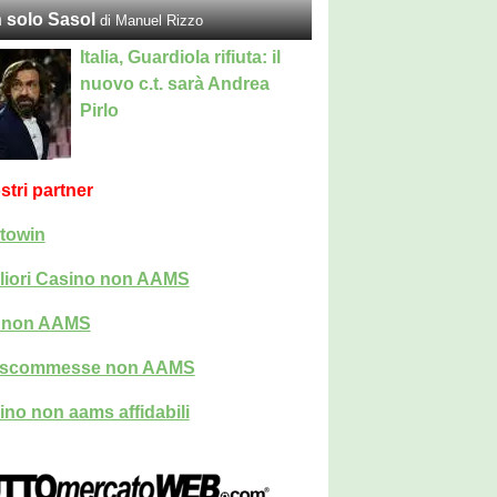
 solo Sasol
di Manuel Rizzo
Italia, Guardiola rifiuta: il
nuovo c.t. sarà Andrea
Pirlo
ostri partner
towin
liori Casino non AAMS
i non AAMS
i scommesse non AAMS
ino non aams affidabili