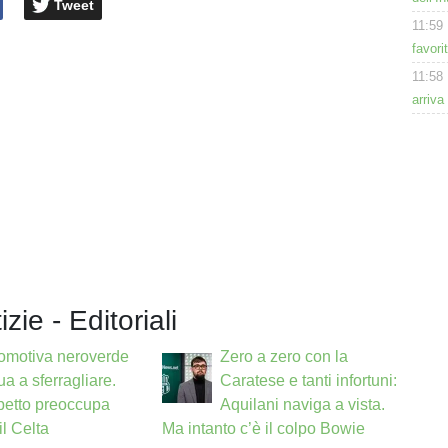
Tweet
11:59
favori
11:58
arriva
izie - Editoriali
omotiva neroverde
Zero a zero con la
ua a sferragliare.
Caratese e tanti infortuni:
petto preoccupa
Aquilani naviga a vista.
il Celta
Ma intanto c’è il colpo Bowie