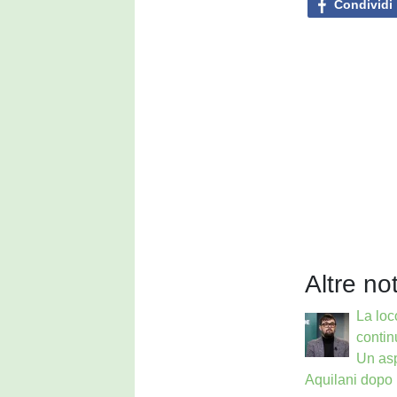
Condividi
Altre not
La loc
contin
Un as
Aquilani dopo 