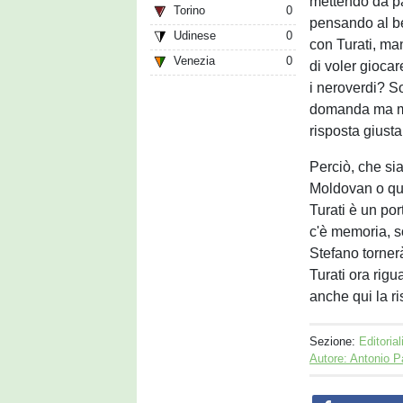
mettendo da pa
Torino
0
pensando al be
Udinese
0
con Turati, ma
Venezia
0
di voler gioca
i neroverdi? S
domanda ma met
risposta giusta
Perciò, che sia
Moldovan o qua
Turati è un por
c'è memoria, s
Stefano tornerà 
Turati ora rigu
anche qui la ri
Sezione:
Editorial
Autore: Antonio P