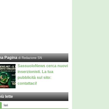
ma Pagina
di Redazione SN
SassuoloNews cerca nuovi
inserzionisti. La tua
pubblicità sul sito:
contattaci!
iù lette
Ieri