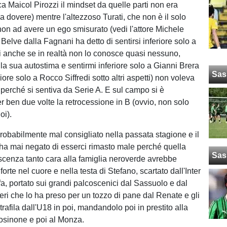
a Maicol Pirozzi il mindset da quelle parti non era
a dovere) mentre l'altezzoso Turati, che non è il solo
non ad avere un ego smisurato (vedi l'attore Michele
elve dalla Fagnani ha detto di sentirsi inferiore solo a
 anche se in realtà non lo conosce quasi nessuno,
 la sua autostima e sentirmi inferiore solo a Gianni Brera
Sas
riore solo a Rocco Siffredi sotto altri aspetti) non voleva
 perché si sentiva da Serie A. E sul campo si è
 ben due volte la retrocessione in B (ovvio, non solo
oi).
probabilmente mal consigliato nella passata stagione e il
a mai negato di esserci rimasto male perché quella
Sas
cenza tanto cara alla famiglia neroverde avrebbe
forte nel cuore e nella testa di Stefano, scartato dall'Inter
a, portato sui grandi palcoscenici dal Sassuolo e dal
eri che lo ha preso per un tozzo di pane dal Renate e gli
a trafila dall'U18 in poi, mandandolo poi in prestito alla
osinone e poi al Monza.