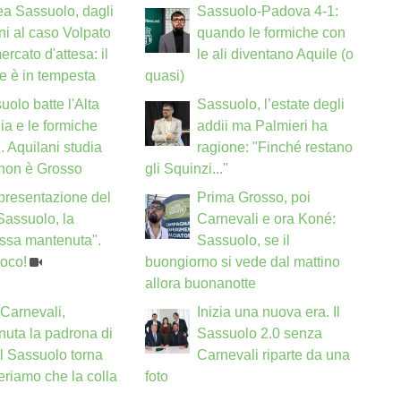
a Sassuolo, dagli
Sassuolo-Padova 4-1:
uni al caso Volpato
quando le formiche con
ercato d'attesa: il
le ali diventano Aquile (o
e è in tempesta
quasi)
uolo batte l'Alta
Sassuolo, l’estate degli
a e le formiche
addii ma Palmieri ha
i. Aquilani studia
ragione: "Finché restano
 non è Grosso
gli Squinzi..."
a presentazione del
Prima Grosso, poi
"Sassuolo, la
Carnevali e ora Koné:
ssa mantenuta".
Sassuolo, se il
poco!
buongiorno si vede dal mattino
allora buonanotte
Carnevali,
Inizia una nuova era. Il
uta la padrona di
Sassuolo 2.0 senza
il Sassuolo torna
Carnevali riparte da una
eriamo che la colla
foto