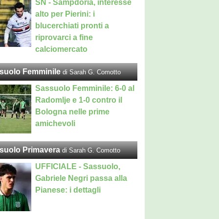
SN - Sampdoria, interesse
alto per Pierini: i
blucerchiati pronti a
riprovarci a fine
calciomercato
suolo Femminile
di Sarah G. Comotto
Sassuolo Femminile: 6-0 al
Radomlje e 1-0 contro il
Bologna nelle prime
amichevoli
suolo Primavera
di Sarah G. Comotto
UFFICIALE - Sassuolo,
Gabriele Negri passa alla
Pianese: i dettagli