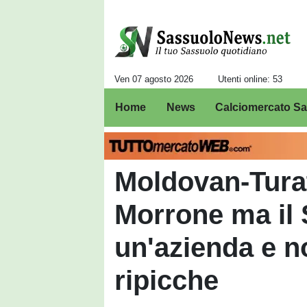
Ven 07 agosto 2026
Utenti online: 53
Home
News
Calciomercato S
Moldovan-Turat
Morrone ma il 
un'azienda e n
ripicche