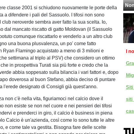
Non
tiere classe 2001 si schiudono nuovamente le porte della
ta a difendere i pali del Sassuolo. I tifosi non sono
 club neroverde sembra aver fatto la sua scelta. Io,
o dal mancato riscatto di gatto Moldovan (il Sassuolo
potuto comunque riscattarlo e venderlo a un altro club
gno una buona plusvalenza, un po' come fatto
on Ryan Flamingo acquistato a meno di 3 milioni e
I n
che settimana al triplo al PSV) che considero un ottimo
Gra
 che in prospettiva Turati sia più forte e credo che la
erde abbia soppesato sulla bilancia i vari fattori e, dopo
Mig
capo doverosa al buon Stefano, abbia deciso di puntare
ra l'erede designato di Consigli già quest'anno.
Sit
 non c'è nella vita, figuriamoci nel calcio dove il
sit
 non esiste se non nel cuore e nei pensieri dei tifosi
cas
ndervi e prenderci in giro, il calcio è business in piena
lo Calcio è un'azienda, così come lo sono tutte le altre
io, e come tale va gestita. Bisogna fare delle scelte