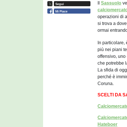
Il
Sassuolo
ve
Segui
calciomercat
Mi Piace
operazioni di 
si trova a dove
ormai entrando
In particolare,
più nei piani t
offensivo, uno
che potrebbe l
La sfida di ogg
perché è immin
Coruna.
SCELTI DA 
Calciomercato
Calciomercato
Hateboer