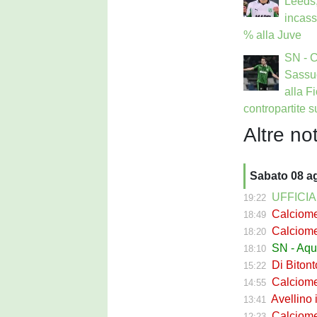
Leeds,
incass
% alla Juve
SN - 
Sassuo
alla F
contropartite 
Altre not
Sabato 08 a
UFFICIALE
19:22
Calciomerc
18:49
Calciomerc
18:20
SN - Aquil
18:10
Di Bitont
15:22
Calciomerc
14:55
Avellino i
13:41
Calciomercato 
12:23