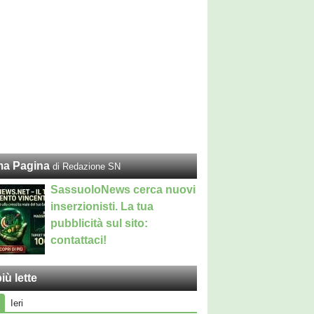
ma Pagina
di Redazione SN
SassuoloNews cerca nuovi
inserzionisti. La tua
pubblicità sul sito:
contattaci!
iù lette
Ieri