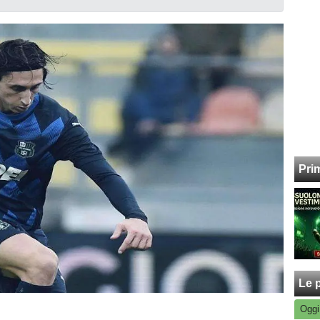
Pri
Le p
Oggi