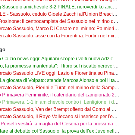
assuolo amichevole 3-2 FINALE: neroverdi ko anche in Germania
- Sassuolo, ceduto Gioele Zacchi all'Union Brescia: la formula
osinone: il centrocampista del Sassuolo nel mirino dei ciociari
 Sassuolo, Marco Di Cesare nel mirino: Palmieri sul centrale del Racing Avellaneda
Sassuolo, asse con la Fiorentina: Fortini nel mirino, Thorstvedt e Fabbian sul tavolo
ago
alcio news oggi: Aquilani scopre i volti nuovi Adzic e Bowie
 promessa mantenuta": il libro sul riscatto neroverde su Amazon e in libreria
to Sassuolo LIVE oggi: Lazio e Fiorentina su Pinamonti, rispunta Zappa
iocata di Volpato: stende Marcos Alonso e poi il tacco per il gol di Bakola
cato Sassuolo, Pierini e Turati nel mirino della Sampdoria
imavera Femminile, il calendario del campionato 26/27: si parte a Parma
rimavera, 1-1 in amichevole contro il Lentigione: i dettagli
o Sassuolo, Van der Brempt offerto dal Como al Cagliari per avere Esposito
to Sassuolo, il Rayo Vallecano si inserisce per l'ex Torino Obrador
rselli vestirà la maglia del Cesena per la prossima stagione
are al debutto col Sassuolo: la prova dell'ex Juve nell'1-4 col Celta