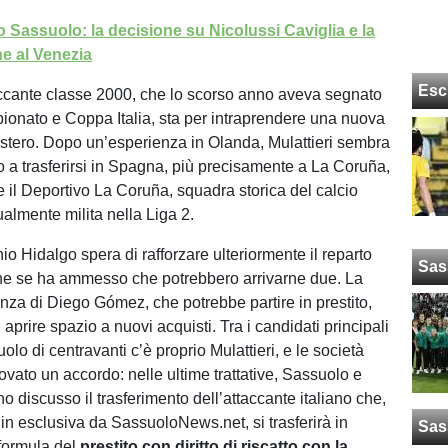
 Sassuolo: la decisione su Nicolussi Caviglia e la
e al Venezia
Esc
accante classe 2000, che lo scorso anno aveva segnato
pionato e Coppa Italia, sta per intraprendere una nuova
estero. Dopo un’esperienza in Olanda, Mulattieri sembra
o a trasferirsi in Spagna, più precisamente a La Coruña,
e il Deportivo La Coruña, squadra storica del calcio
ualmente milita nella Liga 2.
nio Hidalgo spera di rafforzare ulteriormente il reparto
Sas
he se ha ammesso che potrebbero arrivarne due. La
enza di Diego Gómez, che potrebbe partire in prestito,
i aprire spazio a nuovi acquisti. Tra i candidati principali
ruolo di centravanti c’è proprio Mulattieri, e le società
ovato un accordo: nelle ultime trattative, Sassuolo e
 discusso il trasferimento dell’attaccante italiano che,
n esclusiva da SassuoloNews.net, si trasferirà in
Sas
 formula del
prestito con diritto di riscatto con la