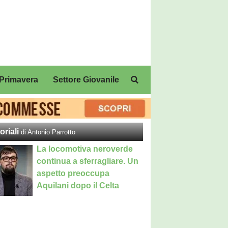
Primavera
Settore Giovanile
oriali
di Antonio Parrotto
La locomotiva neroverde
continua a sferragliare. Un
aspetto preoccupa
Aquilani dopo il Celta