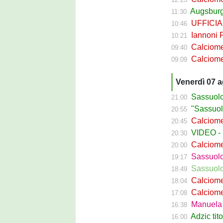
Augsburg S
11:30
UFFICIALE 
10:46
Iannoni Fr
10:21
Calciomercato
09:40
Calciomercato 
09:09
Venerdì 07 
Sassuolo C
21:00
"Sassuolo, la
20:55
Calciomerca
20:45
VIDEO - La g
20:30
Calciomer
20:00
Sassuolo Pr
19:17
Sassuolo P
18:49
Calciomercat
18:04
Calciomerca
17:08
Manuela Pe
16:38
Adzic titol
16:00