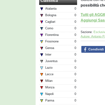
Classifica
possibilità ch
Atalanta
0
Tutti gli AG
Bologna
0
Aggiungi Sass
Cagliari
0
Como
0
Sezione:
Esclusi
Fiorentina
0
Autore: Antonio P
Frosinone
0
Genoa
0
Condividi
Inter
0
Juventus
0
Lazio
0
Lecce
0
Milan
0
Monza
0
Napoli
0
Parma
0