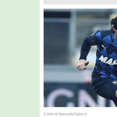
© foto di SassuoloCalcio.it