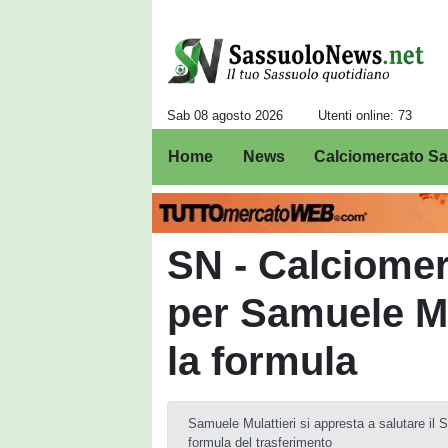
Sab 08 agosto 2026
Utenti online: 73
Home
News
Calciomercato S
SN - Calciomer
per Samuele Mu
la formula
Samuele Mulattieri si appresta a salutare il 
formula del trasferimento