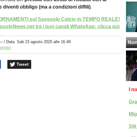
e diventi obbligo (ma a condizioni diffili)
.
GIORNAMENTI sul Sassuolo Calcio in TEMPO REALE!
uoloNews.net tra i tuoi canali WhatsApp: clicca qui
ve
/ Data:
Sab 23 agosto 2025 alle 16:49
Non
arrotto
Tweet
I n
Gra
Mig
Sit