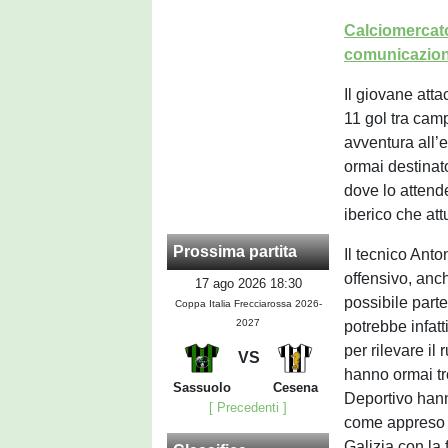
Calciomercato
comunicazion
Il giovane att
11 gol tra cam
avventura all’
ormai destinat
dove lo attend
iberico che att
Prossima partita
Il tecnico Anto
offensivo, anc
17 ago 2026 18:30
possibile part
Coppa Italia Frecciarossa 2026-
2027
potrebbe infatt
per rilevare il 
VS
hanno ormai tr
Sassuolo
Cesena
Deportivo hanno
[ Precedenti ]
come appreso i
Galizia con la