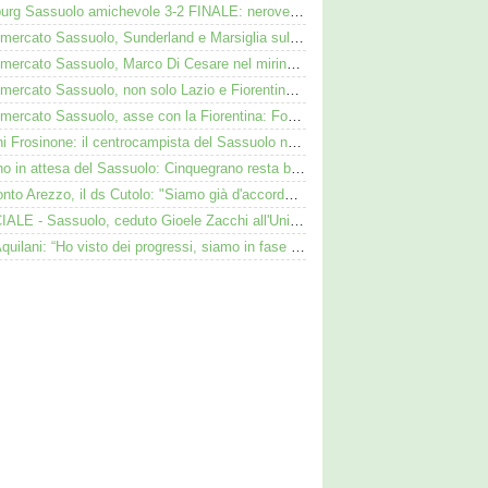
Augsburg Sassuolo amichevole 3-2 FINALE: neroverdi ko anche in Germania
Calciomercato Sassuolo, Sunderland e Marsiglia sulle tracce di Josh Doig
Calciomercato Sassuolo, Marco Di Cesare nel mirino: Palmieri sul centrale del Racing Avellaneda
Calciomercato Sassuolo, non solo Lazio e Fiorentina: il Bologna su Pinamonti, Sartori era al Ricci
Calciomercato Sassuolo, asse con la Fiorentina: Fortini nel mirino, Thorstvedt e Fabbian sul tavolo
Iannoni Frosinone: il centrocampista del Sassuolo nel mirino dei ciociari
Avellino in attesa del Sassuolo: Cinquegrano resta bloccato da Aquilani
Di Bitonto Arezzo, il ds Cutolo: "Siamo già d'accordo col Sassuolo"
UFFICIALE - Sassuolo, ceduto Gioele Zacchi all'Union Brescia: la formula
SN - Aquilani: “Ho visto dei progressi, siamo in fase di costruzione”