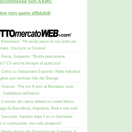
i scommesse non AAMS
ino non aams affidabili
Klinsmann: "Ho avuto paura di non poter più
nare. Ora torno al Cesena"
Roma, Gasperini: "Brutta prestazione.
to? C'è ancora bisogno di qualcosa"
Como su Sebastiano Esposito. Nella trattativa
gliari può rientrare Van der Brempt
Vinicius: "Per me 8 anni al Bernabeu sono
.. madridista nell'anima"
Il mondo del calcio abbraccia Lionel Messi:
ggi da Barcellona, Argentina, Real e non solo
Sassuolo, Aquilani dopo il ko in Germania:
o in costruzione, ma vedo progressi"
Niente ritorno alla Fiorentina per Solomon: è