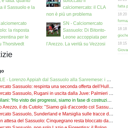
 è fatta: quanto
sbloccato il
fatta 
a il Sassuolo e la
calciomercato: il CLA
non è più un problema
18:20
formaz
Calciomercato
SN - Calciomercato
18:18
lo: la risposta
Sassuolo: Di Bitonto-
gioche
iorentina per le
Leone accoppiata per
18:15
su Thorstvedt
l'Arezzo. La verità su Vezzosi
Giovan
izie
go
 - Lorenzo Appiah dal Sassuolo alla Sanremese: i dettagli
ato Sassuolo: respinta una seconda offerta dell'Hull per Pinamonti
ato Sassuolo, Rugani in uscita dalla Juve: Palmieri sfida il Monza
ani: “Ho visto dei progressi, siamo in fase di costruzione”
o Arezzo, il ds Cutolo: "Siamo già d'accordo col Sassuolo"
ato Sassuolo, Sunderland e Marsiglia sulle tracce di Josh Doig
n attesa del Sassuolo: Cinquegrano resta bloccato da Aquilani
Sassuolo, non solo Lazio e Fiorentina: il Bologna su Pinamonti, Sartori era al Ricci