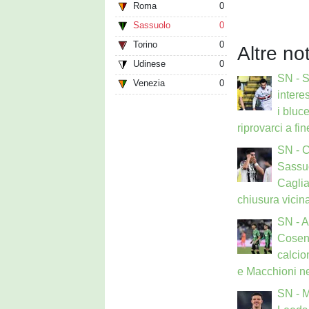
Roma
0
Sassuolo
0
Torino
0
Altre no
Udinese
0
SN - 
Venezia
0
interes
i bluce
riprovarci a fi
SN - 
Sassuo
Caglia
chiusura vicin
SN - 
Cosen
calcio
e Macchioni ne
SN - 