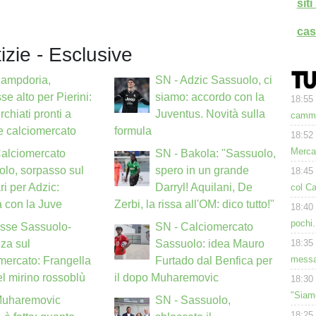
sit
cas
tizie - Esclusive
Sampdoria,
SN - Adzic Sassuolo, ci
se alto per Pierini:
siamo: accordo con la
18:55
rchiati pronti a
Juventus. Novità sulla
cammi
ne calciomercato
formula
18:52
Merca
Calciomercato
SN - Bakola: "Sassuolo,
lo, sorpasso sul
spero in un grande
18:45
ri per Adzic:
Darryl! Aquilani, De
col Ca
a con la Juve
Zerbi, la rissa all'OM: dico tutto!"
18:40
pochi.
Asse Sassuolo-
SN - Calciomercato
18:35
za sul
Sassuolo: idea Mauro
messa
mercato: Frangella
Furtado dal Benfica per
l mirino rossoblù
il dopo Muharemovic
18:30
"Siam
Muharemovic
SN - Sassuolo,
18:25