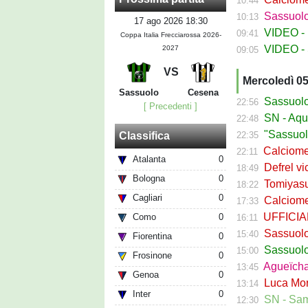
10:44
Sassuolo Fe
10:13
17 ago 2026 18:30
VIDEO - La
09:41
Coppa Italia Frecciarossa 2026-
VIDEO - S
2027
09:05
VS
Mercoledì 0
Sassuolo
Cesena
Sassuolo Ca
22:56
[ Precedenti ]
SN - Aquilani
22:48
"Sassuolo, la
22:35
Classifica
Calciomerca
22:11
Atalanta
0
Defrel vicin
18:49
Bologna
0
Tomiyasu ve
18:22
Cagliari
0
Calciomerc
17:33
UFFICIALE -
Como
0
16:11
Sassuolo, ri
15:40
Fiorentina
0
Sassuolo C
15:00
Frosinone
0
Agueïcha Diar
13:45
Genoa
0
Luca Moro ha 
13:14
Inter
0
SN - Sampdoria
12:30