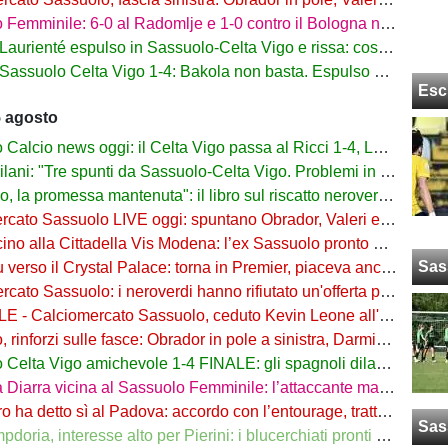
mminile: 6-0 al Radomlje e 1-0 contro il Bologna nelle prime amichevoli
urienté espulso in Sassuolo-Celta Vigo e rissa: cosa è successo
assuolo Celta Vigo 1-4: Bakola non basta. Espulso Laurienté
Esc
5 agosto
lcio news oggi: il Celta Vigo passa al Ricci 1-4, Laurienté espulso
: "Tre spunti da Sassuolo-Celta Vigo. Problemi in difesa, lì non sto allenando"
 promessa mantenuta": il libro sul riscatto neroverde su Amazon e in libreria
to Sassuolo LIVE oggi: spuntano Obrador, Valeri e Darmian per la difesa
o alla Cittadella Vis Modena: l’ex Sassuolo pronto a scendere in Serie D
Sas
rso il Crystal Palace: torna in Premier, piaceva anche al Sassuolo
ato Sassuolo: i neroverdi hanno rifiutato un'offerta per Pinamonti
 Calciomercato Sassuolo, ceduto Kevin Leone all'Arezzo: il comunicato
nforzi sulle fasce: Obrador in pole a sinistra, Darmian soluzione a destra
elta Vigo amichevole 1-4 FINALE: gli spagnoli dilagano nel finale
ra vicina al Sassuolo Femminile: l’attaccante maliana a parametro zero dal PSG
detto sì al Padova: accordo con l’entourage, trattativa con il Sassuolo in corso
Sas
, interesse alto per Pierini: i blucerchiati pronti a riprovarci a fine calciomercato