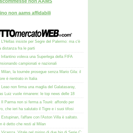
i scommesse non AAMS
ino non aams affidabili
L'Hellas insiste per Segre del Palermo: ma c'è
 distanza fra le parti
Infantino voleva una Superlega della FIFA
ensionando campionati e nazionali
Milan, la tournée prosegue senza Mario Gila: il
ore è rientrato in Italia
Leao non firma una maglia del Galatasaray,
s Luiz vuole rimanere: le top news delle 18
Il Parma non si ferma a Tourè: affondo per
, che ieri ha salutato il Tigre e i suoi tifosi
Estupinan, l'affare con l'Aston Villa è saltato.
 è detto che resti al Milan
Vicenza, Vitale nel mirino di due big di Serie C: