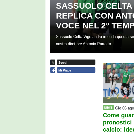
SASSUOLO CELTA 
REPLICA CON AN
VOCE NEL 2° TEM
Sassuolo-Celta Vigo andrà in onda questa se
nostro direttore Antonio Parrotto
Segui
Mi Piace
Gio 06 ago
NEWS
Come guad
pronostici 
calcio: ide