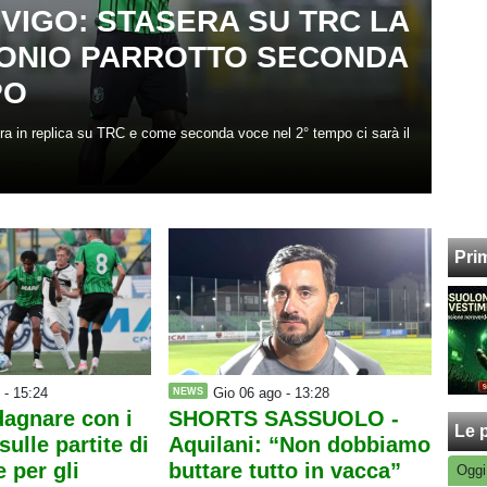
VIGO: STASERA SU TRC LA
TONIO PARROTTO SECONDA
PO
ra in replica su TRC e come seconda voce nel 2° tempo ci sarà il
Pri
 - 15:24
Gio 06 ago - 13:28
NEWS
agnare con i
SHORTS SASSUOLO -
Le p
sulle partite di
Aquilani: “Non dobbiamo
e per gli
buttare tutto in vacca”
Oggi