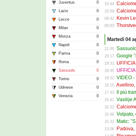
Juventus
0
Calciomercat
10:44
Calciomercat
Lazio
0
10:09
Kevin Leone 
09:42
Lecce
0
Thorstvedt-
09:03
Milan
0
Monza
0
Martedì 04 
Napoli
0
Sassuolo Ca
21:00
Parma
0
Google "Fon
20:17
Roma
0
UFFICIALE - B
19:31
UFFICIALE
Sassuolo
0
18:45
VIDEO - Va
18:32
Torino
0
Avellino, Ci
18:15
Udinese
0
Il più tran
17:43
Venezia
0
Vasilije Adzic
16:41
Calciomercat
16:32
Volpato, caso
15:46
Matic: "Sassuo
15:32
Padova, Luc
13:06
Pinamonti e 