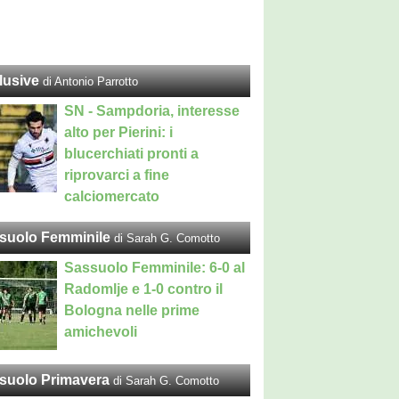
lusive
di Antonio Parrotto
SN - Sampdoria, interesse
alto per Pierini: i
blucerchiati pronti a
riprovarci a fine
calciomercato
suolo Femminile
di Sarah G. Comotto
Sassuolo Femminile: 6-0 al
Radomlje e 1-0 contro il
Bologna nelle prime
amichevoli
suolo Primavera
di Sarah G. Comotto