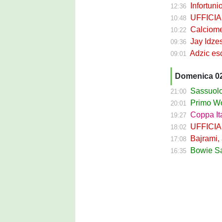
Infortunio p
12:36
UFFICIALE 
10:48
Calciomerca
10:22
Jay Idzes nel
09:36
Adzic escluso
09:01
Domenica 0
Sassuolo Ca
21:00
Primo Work
20:01
Coppa Itali
19:27
UFFICIALE -
18:02
Bajrami, altro
17:08
Bowie Sass
16:35