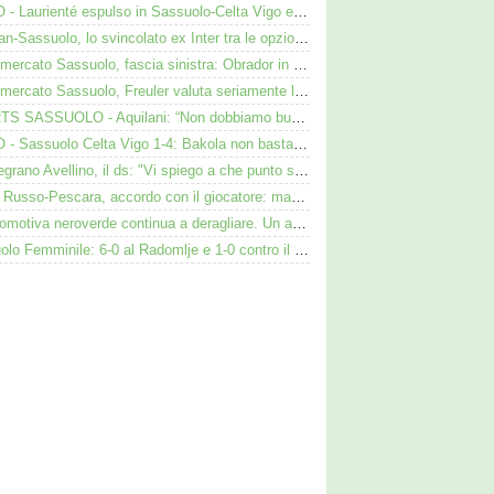
VIDEO - Laurienté espulso in Sassuolo-Celta Vigo e rissa: cosa è successo
Darmian-Sassuolo, lo svincolato ex Inter tra le opzioni ma c'è il solito Cagliari
Calciomercato Sassuolo, fascia sinistra: Obrador in pole, Valeri l’alternativa
Calciomercato Sassuolo, Freuler valuta seriamente la proposta neroverde
SHORTS SASSUOLO - Aquilani: “Non dobbiamo buttare tutto in vacca”
VIDEO - Sassuolo Celta Vigo 1-4: Bakola non basta. Espulso Laurienté
Cinquegrano Avellino, il ds: "Vi spiego a che punto siamo col Sassuolo"
Flavio Russo-Pescara, accordo con il giocatore: manca però l’intesa con il Sassuolo
La locomotiva neroverde continua a deragliare. Un aspetto preoccupa Aquilani dopo il Celta
Sassuolo Femminile: 6-0 al Radomlje e 1-0 contro il Bologna nelle prime amichevoli