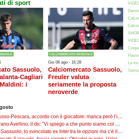
ti di sport
ASSUOLO
CALCIOMERCATO SASSUOLO
6
Gio 06 ago - 16:28
ato Sassuolo,
Calciomercato Sassuolo,
alanta-Cagliari
Freuler valuta
Maldini: i
seriamente la proposta
neroverde
agosto
o-Pescara, accordo con il giocatore: manca però l’intesa con il Sassuolo
o Avellino, il ds: "Vi spiego a che punto siamo col Sassuolo"
suolo, lo svincolato ex Inter tra le opzioni ma c'è il solito Cagliari
to Sassuolo, fascia sinistra: Obrador in pole, Valeri l’alternativa