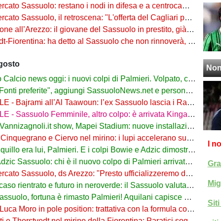
o Sassuolo: restano i nodi in difesa e a centrocampo. Occhio alle uscite
o Sassuolo, il retroscena: "L'offerta del Cagliari per Adzic era più alta"
all’Arezzo: il giovane del Sassuolo in prestito, già in campo a Rigutino
Fiorentina: ha detto al Sassuolo che non rinnoverà, viola in agguato
agosto
Non
lcio news oggi: i nuovi colpi di Palmieri. Volpato, caso rientrato
ti preferite", aggiungi SassuoloNews.net e personalizza le tue notizie
ajrami all’Al Taawoun: l’ex Sassuolo lascia i Rangers e riparte dall’Arabia Saudita
 - Sassuolo Femminile, altro colpo: è arrivata Kinga Wyrwas!
nnizagnoli.it show, Mapei Stadium: nuove installazioni all’esterno
nquegrano e Ciervo nel mirino: i lupi accelerano sul mercato dal Sassuolo
I n
quillo era lui, Palmieri. E i colpi Bowie e Adzic dimostrano il perché
 Sassuolo: chi è il nuovo colpo di Palmieri arrivato dalla Juve. Ruolo e Fantacalcio
Gra
o Sassuolo, ds Arezzo: "Presto ufficializzeremo due arrivi dai neroverdi"
Mig
 rientrato e futuro in neroverde: il Sassuolo valuta il rinnovo oltre il 2028
lo, fortuna è rimasto Palmieri! Aquilani capisce di calcio. In futuro voglio allenare"
Sit
a Moro in pole position: trattativa con la formula con il Sassuolo
Thorstvedt nel mirino della Fiorentina: Paratici sogna lo sgarbo al Sassuolo