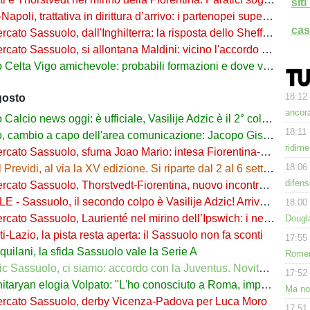
sit
oli, trattativa in dirittura d’arrivo: i partenopei superano il Sassuolo
cas
to Sassuolo, dall'Inghilterra: la risposta dello Sheffield per Seriki
to Sassuolo, si allontana Maldini: vicino l'accordo Cagliari-Atalanta
ta Vigo amichevole: probabili formazioni e dove vederla in tv e streaming
18:12
gosto
ancora
lcio news oggi: è ufficiale, Vasilije Adzic è il 2° colpo di Palmieri!
18:11
 a capo dell'area comunicazione: Jacopo Gismondi all'Atalanta, Massimiliano Martino al suo posto
ridim
to Sassuolo, sfuma Joao Mario: intesa Fiorentina-Juventus. Le cifre
18:06
idi, al via la XV edizione. Si riparte dal 2 al 6 settembre, ci sarà il Sassuolo
difens
Sassuolo, Thorstvedt-Fiorentina, nuovo incontro in vista. Il norvegese non cambia idea
assuolo, il secondo colpo è Vasilije Adzic! Arriva dalla Juve: cifre e formula
18:00
o Sassuolo, Laurienté nel mirino dell’Ipswich: i neroverdi fissano il prezzo
Dougla
-Lazio, la pista resta aperta: il Sassuolo non fa sconti
17:55
quilani, la sfida Sassuolo vale la Serie A
Romero
Sassuolo, ci siamo: accordo con la Juventus. Novità sulla formula
17:52
ryan elogia Volpato: "L'ho conosciuto a Roma, impressionato dalle sue qualità"
Ma non
rcato Sassuolo, derby Vicenza-Padova per Luca Moro
17:51