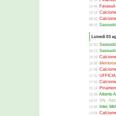
12:35
Favasuli-Nap
10:45
Calciomerca
10:14
Calciomerca
09:42
Sassuolo Cel
09:01
Lunedì 03 a
Sassuolo Ca
21:00
Sassuolo, cambio
20:13
Calciomerca
19:29
Memorial Prev
19:06
Calciomercato 
17:48
UFFICIALE - S
17:31
Calciomercat
17:02
Pinamonti
15:14
Alberto A
15:09
SN - Adzic 
14:57
Inter, Mkhita
13:48
Calciome
13:04