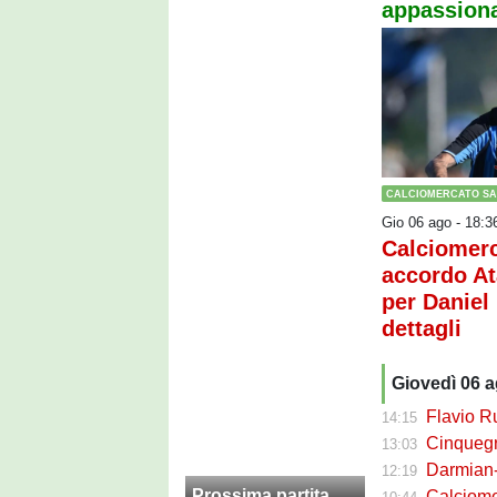
appassiona
CALCIOMERCATO S
Gio 06 ago - 18:3
Calciomerc
accordo At
per Daniel 
dettagli
Giovedì 06 
Flavio Russ
14:15
Cinquegran
13:03
Darmian-Sas
12:19
Prossima partita
Calciomerca