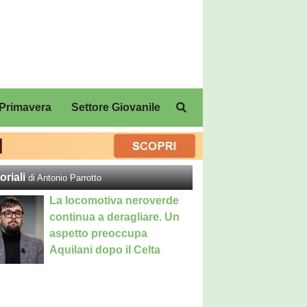
Primavera
Settore Giovanile
 calciomercato e sui nero
oriali
di Antonio Parrotto
La locomotiva neroverde
continua a deragliare. Un
aspetto preoccupa
Aquilani dopo il Celta