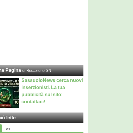
ma Pagina
di Redazione SN
SassuoloNews cerca nuovi
inserzionisti. La tua
pubblicità sul sito:
contattaci!
iù lette
Ieri