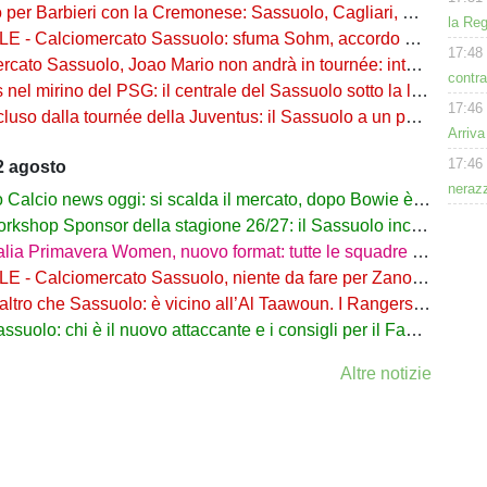
er Barbieri con la Cremonese: Sassuolo, Cagliari, Napoli e Torino osservano
la Reg
- Calciomercato Sassuolo: sfuma Sohm, accordo Venezia-Fiorentina
17:48
to Sassuolo, Joao Mario non andrà in tournée: intesa Fiorentina-Juve
contra
 mirino del PSG: il centrale del Sassuolo sotto la lente dei campioni d’Europa
17:46
 dalla tournée della Juventus: il Sassuolo a un passo dal talento montenegrino
Arriv
17:46
2 agosto
nerazz
lcio news oggi: si scalda il mercato, dopo Bowie è in arrivo Adzic
shop Sponsor della stagione 26/27: il Sassuolo incontra i partner
a Primavera Women, nuovo format: tutte le squadre in lizza dal 2026-27
 Calciomercato Sassuolo, niente da fare per Zanon: ha firmato col Pisa
 che Sassuolo: è vicino all’Al Taawoun. I Rangers pronti a cederlo in Arabia Saudita
uolo: chi è il nuovo attaccante e i consigli per il Fantacalcio
Altre notizie