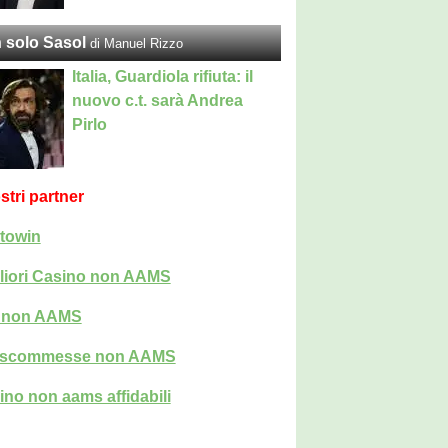
 solo Sasol
di Manuel Rizzo
Italia, Guardiola rifiuta: il
nuovo c.t. sarà Andrea
Pirlo
ostri partner
towin
liori Casino non AAMS
i non AAMS
i scommesse non AAMS
ino non aams affidabili