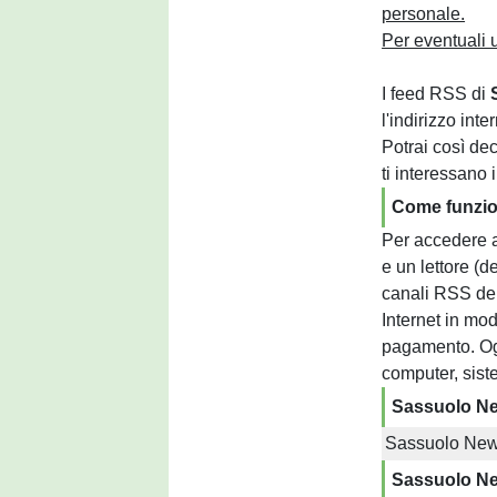
personale.
Per eventuali 
I feed RSS di
l'indirizzo inte
Potrai così de
ti interessano
Come funzi
Per accedere a
e un lettore (d
canali RSS del
Internet in mod
pagamento. Ogn
computer, sist
Sassuolo N
Sassuolo News 
Sassuolo Ne