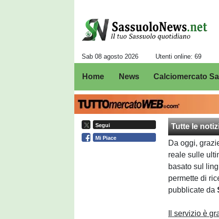
Sab 08 agosto 2026
Utenti online: 69
Home
News
Calciomercato S
Tutte le noti
Segui
Mi Piace
Da oggi, grazi
reale sulle ult
basato sul ling
permette di ri
pubblicate da
Il servizio è g