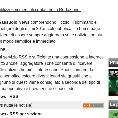
utilizzi commerciali contattare la Redazione.
Sassuolo News
comprendono il titolo, il sommario e
rnet (url) degli ultimi 20 articoli pubblicati in home page.
cidere di essere sempre aggiornato sulle notizie che più
 in modo semplice e immediato.
ona
l servizio RSS è sufficiente una connessione a Internet
Pri
etto anche "aggregatore") che consenta di ricevere i
le notizie che più ti interessano. Puoi scaricare da
o semplice esicuro diversi lettori sia gratuiti che a
uno di questi viene consigliato a seconda del tipo di
ema operativo e browser che si possiede.
ews - RSS
Le p
(tutte le notizie)
ws - RSS per sezione
Oggi