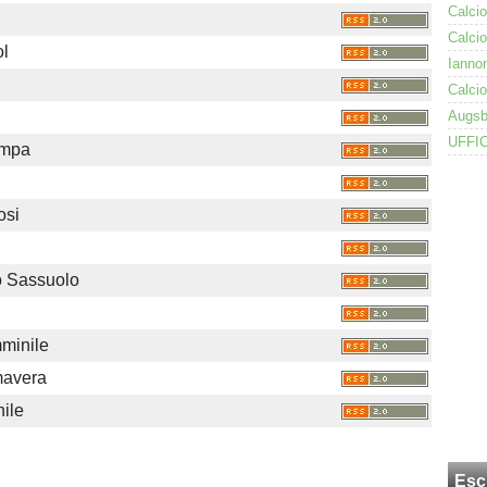
ol
ampa
osi
o Sassuolo
minile
mavera
nile
Esc