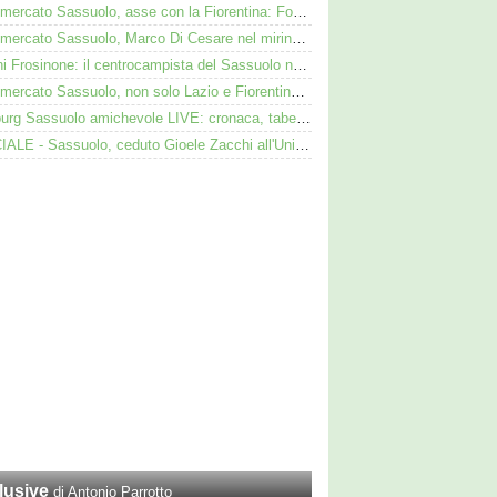
Calciomercato Sassuolo, asse con la Fiorentina: Fortini nel mirino, Thorstvedt e Fabbian sul tavolo
Calciomercato Sassuolo, Marco Di Cesare nel mirino: Palmieri sul centrale del Racing Avellaneda
Iannoni Frosinone: il centrocampista del Sassuolo nel mirino dei ciociari
Calciomercato Sassuolo, non solo Lazio e Fiorentina: il Bologna su Pinamonti, Sartori era al Ricci
Augsburg Sassuolo amichevole LIVE: cronaca, tabellino e diretta
UFFICIALE - Sassuolo, ceduto Gioele Zacchi all'Union Brescia: la formula
lusive
di Antonio Parrotto