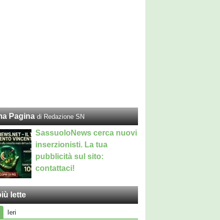
ma Pagina
di Redazione SN
SassuoloNews cerca nuovi
inserzionisti. La tua
pubblicità sul sito:
contattaci!
iù lette
Ieri