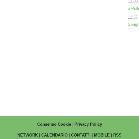
13:00
e Pell
12:57
Spagna
Consenso Cookie
|
Privacy Policy
NETWORK
|
CALENDARIO
|
CONTATTI
|
MOBILE
|
RSS