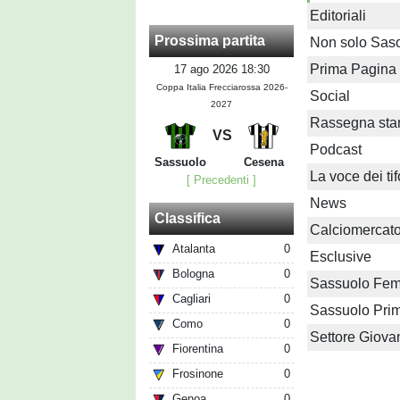
Editoriali
Prossima partita
Non solo Sas
Prima Pagina
17 ago 2026 18:30
Coppa Italia Frecciarossa 2026-
Social
2027
Rassegna st
VS
Podcast
Sassuolo
Cesena
La voce dei tif
[ Precedenti ]
News
Classifica
Calciomercat
Atalanta
0
Esclusive
Bologna
0
Sassuolo Fem
Cagliari
0
Sassuolo Pri
Como
0
Settore Giova
Fiorentina
0
Frosinone
0
Genoa
0