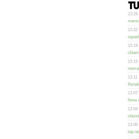
13:26
maroc
13:22
squad
13:19
chiama
13:15
mercat
13:11
Ronald
13:07
firma 
13:04
class
13:00
top ne