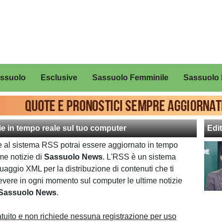
assuolo
Esclusive
Sassuolo Femminile
Sassuolo 
zie in tempo reale sul tuo computer
Edit
e al sistema RSS potrai essere aggiornato in tempo
ime notizie di
Sassuolo News
. L'RSS è un sistema
uaggio XML per la distribuzione di contenuti che ti
cevere in ogni momento sul computer le ultime notizie
Sassuolo News
.
ratuito e non richiede nessuna registrazione per uso