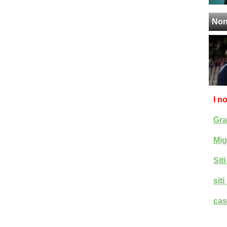
Non
I n
Gra
Mig
Sit
sit
cas