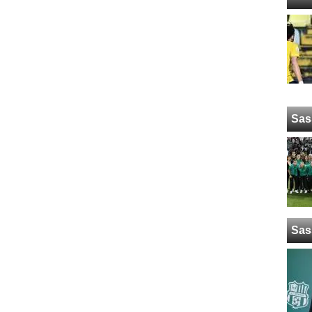
Sas
Sas