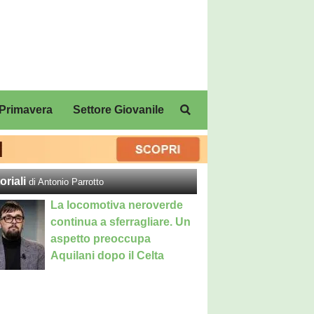
Primavera
Settore Giovanile
oriali
di Antonio Parrotto
La locomotiva neroverde
continua a sferragliare. Un
aspetto preoccupa
Aquilani dopo il Celta