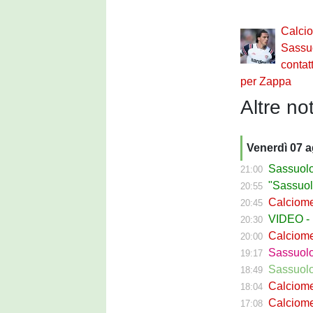
Calci
Sassuo
contatt
per Zappa
Altre not
Venerdì 07 
Sassuolo C
21:00
"Sassuolo, la
20:55
Calciomerca
20:45
VIDEO - La g
20:30
Calciomer
20:00
Sassuolo Pr
19:17
Sassuolo P
18:49
Calciomercat
18:04
Calciomerca
17:08