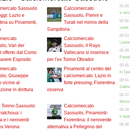
01:00
omercato Sassuolo
Calciomercato
e retr
ggi: Lazio e
Sassuolo, Pierini e
00:56
tina su Pinamonti,
Turati nel mirino della
vuole 
a
Sampdoria
00:53
omercato
Calciomercato
Lauta
lo, Van der
Sassuolo, il Rayo
00:49
 offerto dal Como
Vallecano si inserisce
Parede
r avere Esposito
per l'ex Torino Obrador
00:45
omercato
Pinamonti al centro del
in Spa
olo, Giuseppe
calciomercato: Lazio in
00:41
o vicino al
forte pressing, Fiorentina
Gabri
zione in dirittura
osserva
00:37
Messic
 Torino-Sassuolo
Calciomercato
00:34
hatchoua: i
Sassuolo, Pinamonti-
e qua
a e i neroverdi
Fiorentina: il neroverde
00:30
'ex Verona
alternativa a Pellegrino del