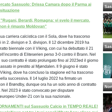
rcato Sassuolo: Drissa Camara dopo il Parma ai
Sas
 situazione
: "Rugani, Berardi, Romagna: vi svelo il mercato.
non è rimasto Moldovan"
sua carriera calcistica con il Sola, dove ha trascorso
i in 2. divisjon e 3. divisjon. Il 12 dicembre 2019 ha
Sas
ratto biennale con il Viking, con cui ha debuttato il 21
l'incontro di Eliteserien perso 3-0 contro il Brann. Nel
suo contratto è stato prolungato fino al 2023ed il giorno
ssato in prestito al Mjøndalen. Il 9 giugno è stato
 Viking, dove ha concluso la stagione ed ha trascorso
ella successiva. Il 14 luglio 2022 ha firmato un
on il Brøndby, dunque ora ha un solo anno di contratto
Non
b. Nel 2023 è stato convocato per disputare
 europeo Under-21 con la sua nazionale.
GIORNAMENTI sul Sassuolo Calcio in TEMPO REALE!