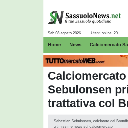
Sab 08 agosto 2026
Utenti online: 20
Home
News
Calciomercato S
Calciomercato
Sebulonsen pr
trattativa col 
Sebastian Sebulonsen, calciatore del Brondby
ultimissime news sul calciomercato