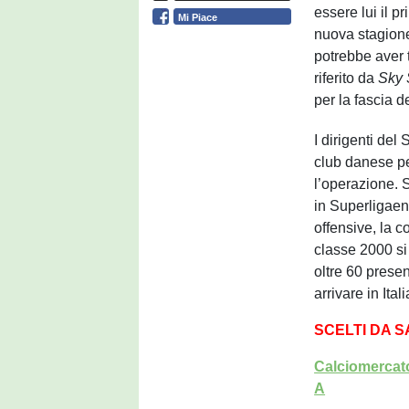
essere lui il p
Mi Piace
nuova stagione
potrebbe aver 
riferito da
Sky 
per la fascia d
I dirigenti del
club danese pe
l’operazione. 
in Superligaen
offensive, la co
classe 2000 s
oltre 60 prese
arrivare in Itali
SCELTI DA 
Calciomercato
A