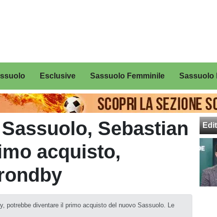
assuolo
Esclusive
Sassuolo Femminile
Sassuolo 
 Sassuolo, Sebastian
Edit
imo acquisto,
Brondby
, potrebbe diventare il primo acquisto del nuovo Sassuolo. Le