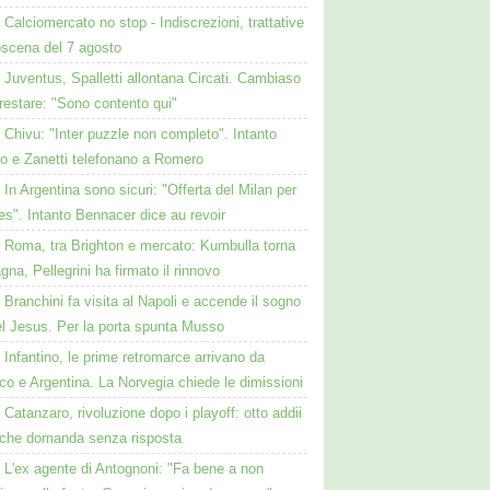
Calciomercato no stop - Indiscrezioni, trattative
oscena del 7 agosto
Juventus, Spalletti allontana Circati. Cambiaso
restare: "Sono contento qui"
Chivu: "Inter puzzle non completo". Intanto
ro e Zanetti telefonano a Romero
In Argentina sono sicuri: "Offerta del Milan per
s". Intanto Bennacer dice au revoir
Roma, tra Brighton e mercato: Kumbulla torna
gna, Pellegrini ha firmato il rinnovo
Branchini fa visita al Napoli e accende il sogno
el Jesus. Per la porta spunta Musso
Infantino, le prime retromarce arrivano da
o e Argentina. La Norvegia chiede le dimissioni
Catanzaro, rivoluzione dopo i playoff: otto addii
lche domanda senza risposta
L'ex agente di Antognoni: "Fa bene a non