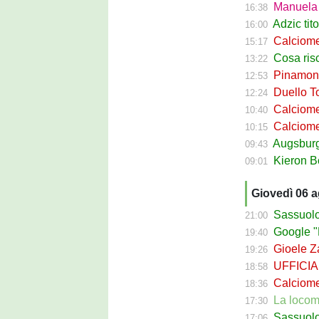
Manuela Pe
16:38
Adzic titol
16:00
Calciomercato
15:17
Cosa rischi
13:22
Pinamonti a
12:53
Duello Torin
12:24
Calciomercato
10:40
Calciomer
10:15
Augsburg Sas
09:43
Kieron Bowie 
09:01
Giovedì 06 
Sassuolo Cal
21:00
Google "Fon
19:40
Gioele Zac
19:26
UFFICIALE
18:58
Calciomerca
18:36
La locomotiva
17:30
Sassuolo Celt
17:06