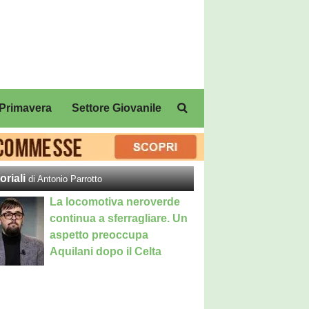
Primavera
Settore Giovanile
oriali
di Antonio Parrotto
La locomotiva neroverde
continua a sferragliare. Un
aspetto preoccupa
Aquilani dopo il Celta