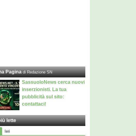
ma Pagina
di Redazione SN
SassuoloNews cerca nuovi
inserzionisti. La tua
pubblicità sul sito:
contattaci!
iù lette
Ieri