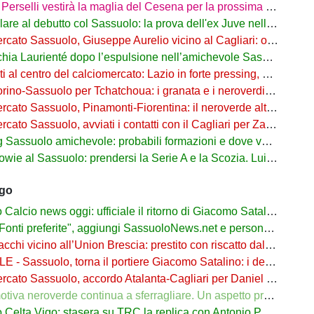
rselli vestirà la maglia del Cesena per la prossima stagione
are al debutto col Sassuolo: la prova dell'ex Juve nell'1-4 col Celta
 Sassuolo, Giuseppe Aurelio vicino al Cagliari: operazione in dirittura d’arrivo
a Laurienté dopo l’espulsione nell’amichevole Sassuolo-Celta Vigo
l centro del calciomercato: Lazio in forte pressing, Fiorentina osserva
o-Sassuolo per Tchatchoua: i granata e i neroverdi valutano per l'ex Verona
 Sassuolo, Pinamonti-Fiorentina: il neroverde alternativa a Pellegrino del Parma
cato Sassuolo, avviati i contatti con il Cagliari per Zappa
suolo amichevole: probabili formazioni e dove vederla in tv e streaming
al Sassuolo: prendersi la Serie A e la Scozia. Lui o Pinamonti: chi sarà titolare
ago
cio news oggi: ufficiale il ritorno di Giacomo Satalino a un mese dall'addio
ti preferite", aggiungi SassuoloNews.net e personalizza le tue notizie
chi vicino all’Union Brescia: prestito con riscatto dal Sassuolo
 - Sassuolo, torna il portiere Giacomo Satalino: i dettagli
to Sassuolo, accordo Atalanta-Cagliari per Daniel Maldini: i dettagli
 neroverde continua a sferragliare. Un aspetto preoccupa Aquilani dopo il Celta
a Vigo: stasera su TRC la replica con Antonio Parrotto seconda voce nel 2° tempo