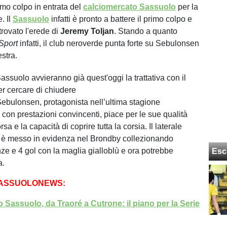
rimo colpo in entrata del
calciomercato Sassuolo
per la
. Il
Sassuolo
infatti è pronto a battere il primo colpo e
trovato l'erede di
Jeremy Toljan
. Stando a quanto
Sport
infatti, il club neroverde punta forte su Sebulonsen
estra.
 Sassuolo avvieranno già quest'oggi la trattativa con il
r cercare di chiudere
Sebulonsen, protagonista nell’ultima stagione
 con prestazioni convincenti, piace per le sue qualità
rsa e la capacità di coprire tutta la corsia. Il laterale
i è messo in evidenza nel Brondby collezionando
nze e 4 gol con la maglia gialloblù e ora potrebbe
Esc
a.
SASSUOLONEWS:
 Sassuolo, da Traoré a Cutrone: il piano per la Serie