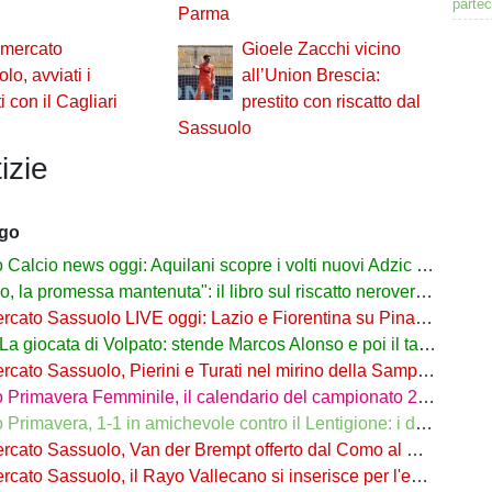
partec
Parma
omercato
Gioele Zacchi vicino
lo, avviati i
all’Union Brescia:
i con il Cagliari
prestito con riscatto dal
Sassuolo
izie
ago
alcio news oggi: Aquilani scopre i volti nuovi Adzic e Bowie
 promessa mantenuta": il libro sul riscatto neroverde su Amazon e in libreria
to Sassuolo LIVE oggi: Lazio e Fiorentina su Pinamonti, rispunta Zappa
iocata di Volpato: stende Marcos Alonso e poi il tacco per il gol di Bakola
cato Sassuolo, Pierini e Turati nel mirino della Sampdoria
imavera Femminile, il calendario del campionato 26/27: si parte a Parma
rimavera, 1-1 in amichevole contro il Lentigione: i dettagli
o Sassuolo, Van der Brempt offerto dal Como al Cagliari per avere Esposito
to Sassuolo, il Rayo Vallecano si inserisce per l'ex Torino Obrador