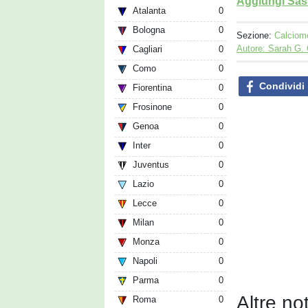
Aggiungi Sass
Atalanta
0
Bologna
0
Sezione:
Calciom
Autore: Sarah G.
Cagliari
0
Como
0
Condividi
Fiorentina
0
Frosinone
0
Genoa
0
Inter
0
Juventus
0
Lazio
0
Lecce
0
Milan
0
Monza
0
Napoli
0
Parma
0
Altre no
Roma
0