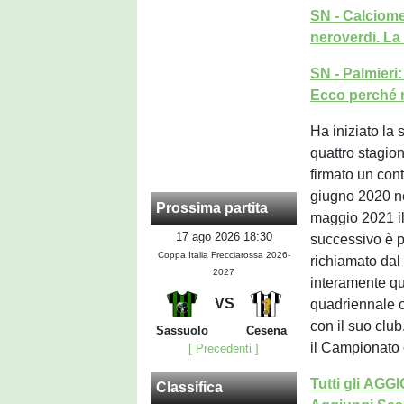
SN - Calciome
neroverdi. La
SN - Palmieri
Ecco perché 
Ha iniziato la 
quattro stagion
firmato un cont
giugno 2020 nel
Prossima partita
maggio 2021 il 
17 ago 2026 18:30
successivo è pa
Coppa Italia Frecciarossa 2026-
richiamato dal
2027
interamente qu
VS
quadriennale c
con il suo clu
Sassuolo
Cesena
il Campionato
[ Precedenti ]
Tutti gli AG
Classifica