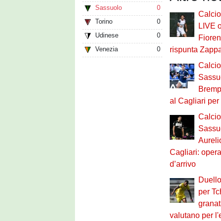
Sassuolo
0
Calci
Torino
0
LIVE o
Udinese
0
Fioren
Venezia
0
rispunta Zapp
Calci
Sassuo
Brempt
al Cagliari pe
Calci
Sassu
Aureli
Cagliari: opera
d’arrivo
Duello
per Tc
granat
valutano per l