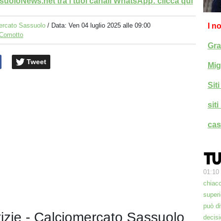
uoloNews.net tra i tuoi canali WhatsApp: clicca qui
ercato Sassuolo
/ Data:
Ven 04 luglio 2025 alle 09:00
I n
 Comotto
Gra
Tweet
Mig
Sit
sit
cas
01:10
chiacc
superi
può d
tizie - Calciomercato Sassuolo
decisi