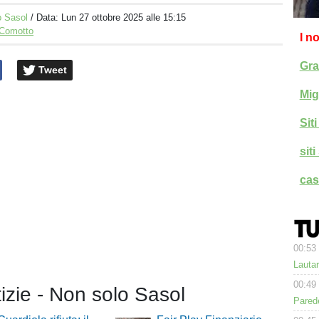
o Sasol
/ Data:
Lun 27 ottobre 2025 alle 15:15
 Comotto
I n
Gra
Tweet
Mig
Sit
sit
cas
00:53
Lauta
00:49
tizie - Non solo Sasol
Parede