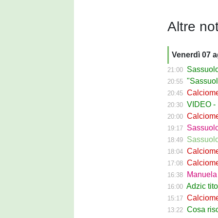
Altre not
Venerdì 07 
Sassuolo C
21:00
"Sassuolo, la
20:55
Calciomerca
20:45
VIDEO - La g
20:30
Calciomer
20:00
Sassuolo Pr
19:17
Sassuolo P
18:49
Calciomercat
18:04
Calciomerca
17:08
Manuela Pe
16:38
Adzic titol
16:00
Calciomercato
15:17
Cosa rischi
13:22