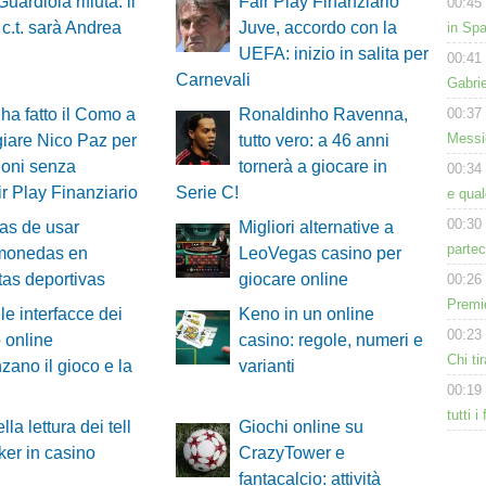
 Guardiola rifiuta: il
Fair Play Finanziario
00:45
c.t. sarà Andrea
Juve, accordo con la
in Spa
UEFA: inizio in salita per
00:41
Carnevali
Gabri
00:37
a fatto il Como a
Ronaldinho Ravenna,
Messic
iare Nico Paz per
tutto vero: a 46 anni
ioni senza
tornerà a giocare in
00:34
ir Play Finanziario
Serie C!
e qua
00:30
as de usar
Migliori alternative a
partec
omonedas en
LeoVegas casino per
as deportivas
giocare online
00:26
Premie
e interfacce dei
Keno in un online
00:23
 online
casino: regole, numeri e
Chi tir
nzano il gioco e la
varianti
00:19
tutti i
lla lettura dei tell
Giochi online su
ker in casino
CrazyTower e
fantacalcio: attività