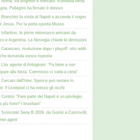
Roma, tra Brighton e mercato: Kumbulla torna
gna, Pellegrini ha firmato il rinnovo
Branchini fa visita al Napoli e accende il sogno
el Jesus. Per la porta spunta Musso
Infantino, le prime retromarce arrivano da
o e Argentina. La Norvegia chiede le dimissioni
Catanzaro, rivoluzione dopo i playoff: otto addii
lche domanda senza risposta
L'ex agente di Antognoni: "Fa bene a non
ipare alla festa, Commisso ci vada a cena"
Cercato dall'Inter, Spence può restare in
r. Il Liverpool ci ha messo gli occhi
Contini: "Fare parte del Napoli è un privilegio.
a più forte? I brasiliani"
Svincolati Serie B 2026: da Gomis a Castrovilli,
 free agent