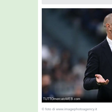
TUTTOmercatoWEB.com
© foto di www.imagephotoagency.it