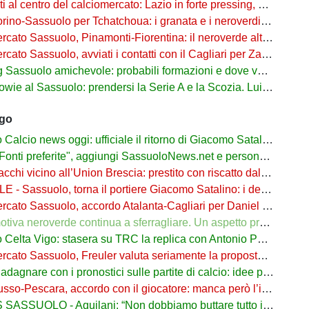
l centro del calciomercato: Lazio in forte pressing, Fiorentina osserva
o-Sassuolo per Tchatchoua: i granata e i neroverdi valutano per l'ex Verona
 Sassuolo, Pinamonti-Fiorentina: il neroverde alternativa a Pellegrino del Parma
cato Sassuolo, avviati i contatti con il Cagliari per Zappa
suolo amichevole: probabili formazioni e dove vederla in tv e streaming
al Sassuolo: prendersi la Serie A e la Scozia. Lui o Pinamonti: chi sarà titolare
ago
cio news oggi: ufficiale il ritorno di Giacomo Satalino a un mese dall'addio
ti preferite", aggiungi SassuoloNews.net e personalizza le tue notizie
chi vicino all’Union Brescia: prestito con riscatto dal Sassuolo
 - Sassuolo, torna il portiere Giacomo Satalino: i dettagli
to Sassuolo, accordo Atalanta-Cagliari per Daniel Maldini: i dettagli
 neroverde continua a sferragliare. Un aspetto preoccupa Aquilani dopo il Celta
a Vigo: stasera su TRC la replica con Antonio Parrotto seconda voce nel 2° tempo
ato Sassuolo, Freuler valuta seriamente la proposta neroverde
re con i pronostici sulle partite di calcio: idee per gli appassionati di sport
o-Pescara, accordo con il giocatore: manca però l’intesa con il Sassuolo
SSUOLO - Aquilani: “Non dobbiamo buttare tutto in vacca”