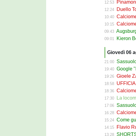
Pinamonti a
12:53
Duello Torin
12:24
Calciomercato
10:40
Calciomer
10:15
Augsburg Sas
09:43
Kieron Bowie 
09:01
Giovedì 06 
Sassuolo Cal
21:00
Google "Fon
19:40
Gioele Zac
19:26
UFFICIALE
18:58
Calciomerca
18:36
La locomotiva
17:30
Sassuolo Celt
17:06
Calciomerc
16:28
Come guadagna
15:24
Flavio Russ
14:15
SHORTS SA
13:28