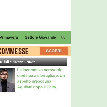
Primavera
Settore Giovanile
oriali
di Antonio Parrotto
La locomotiva neroverde
continua a sferragliare. Un
aspetto preoccupa
Aquilani dopo il Celta