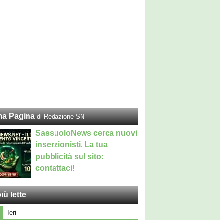
ma Pagina
di Redazione SN
SassuoloNews cerca nuovi
inserzionisti. La tua
pubblicità sul sito:
contattaci!
iù lette
Ieri