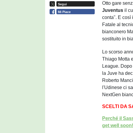
Otto gare senz
Segui
Juventus
il c
Mi Piace
conta". E così
Fatale al tecnic
bianconero Maur
sostituito in b
Lo scorso anno 
Thiago Motta e
League. Dopo u
la Juve ha deci
Roberto Mancin
l'Udinese ci sa
NextGen bianc
SCELTI DA 
Perché il Sas
get well soon