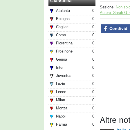
Classifica
Sezione:
Non sol
Atalanta
0
Autore: Sarah G.
Bologna
0
Cagliari
0
Condividi
Como
0
Fiorentina
0
Frosinone
0
Genoa
0
Inter
0
Juventus
0
Lazio
0
Lecce
0
Milan
0
Monza
0
Napoli
0
Altre no
Parma
0