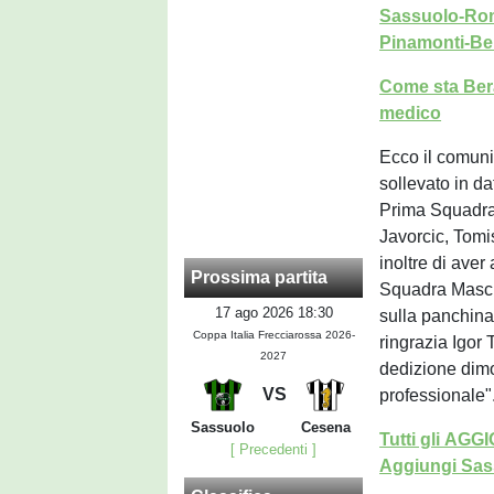
Sassuolo-Roma
Pinamonti-Ber
Come sta Bera
medico
Ecco il comuni
sollevato in da
Prima Squadra 
Javorcic, Tom
inoltre di ave
Prossima partita
Squadra Masch
17 ago 2026 18:30
sulla panchina
Coppa Italia Frecciarossa 2026-
ringrazia Igor T
2027
dedizione dimos
VS
professionale"
Sassuolo
Cesena
Tutti gli AG
[ Precedenti ]
Aggiungi Sass