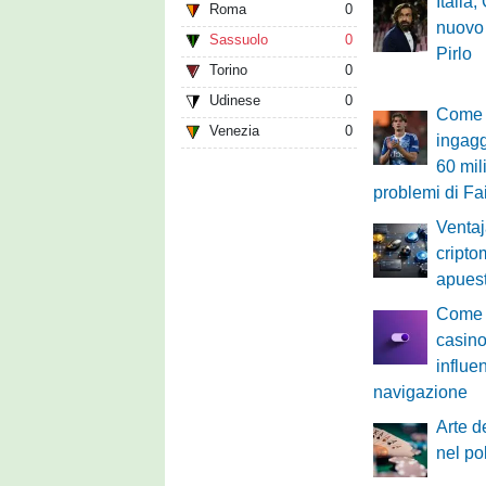
Italia,
Roma
0
nuovo 
Sassuolo
0
Pirlo
Torino
0
Udinese
0
Come h
Venezia
0
ingagg
60 mil
problemi di Fa
Ventaj
cript
apuest
Come l
casino
influe
navigazione
Arte de
nel po