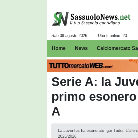
Sab 08 agosto 2026
Utenti online: 20
Home
News
Calciomercato S
Serie A: la Juv
primo esonero 
A
La Juventus ha esonerato Igor Tudor. L'allena
2025/2026