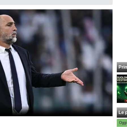
Pri
Le p
Oggi