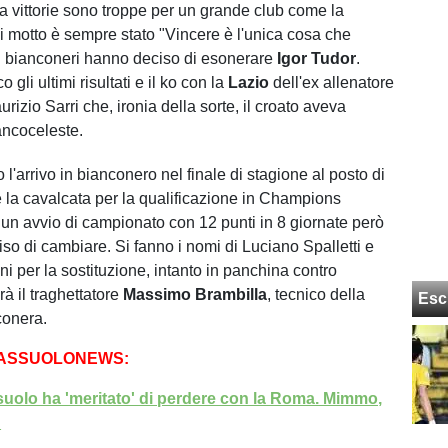
a vittorie sono troppe per un grande club come la
ui motto è sempre stato "Vincere è l'unica cosa che
 i bianconeri hanno deciso di esonerare
Igor Tudor
.
o gli ultimi risultati e il ko con la
Lazio
dell'ex allenatore
izio Sarri che, ironia della sorte, il croato aveva
iancoceleste.
l'arrivo in bianconero nel finale di stagione al posto di
 la cavalcata per la qualificazione in Champions
n avvio di campionato con 12 punti in 8 giornate però
so di cambiare. Si fanno i nomi di Luciano Spalletti e
i per la sostituzione, intanto in panchina contro
rà il traghettatore
Massimo Brambilla
, tecnico della
Esc
onera.
SASSUOLONEWS:
suolo ha 'meritato' di perdere con la Roma. Mimmo,
!