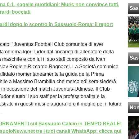
 0-1, pagelle quotidiani: Muric non convince tutti,
Sas
ardi bocciati
rdi dopo lo scontro in Sassuolo-Roma: il report
cato: "Juventus Football Club comunica di aver
ta odierna Igor Tudor dall’incarico di allenatore della
Sas
maschile e con lui il suo staff composto da Ivan
islav Rogic e Riccardo Ragnacci. La Società comunica
r affidato momentaneamente la guida della Prima
ile a Massimo Brambilla che mercoledì sera siederà
 in occasione del match Juventus-Udinese. Il Club
udor e tutto il suo staff per la professionalità e la
trate in questi mesi e augura loro il meglio per il futuro
Non
.
GIORNAMENTI sul Sassuolo Calcio in TEMPO REALE!
uoloNews.net tra i tuoi canali WhatsApp: clicca qui