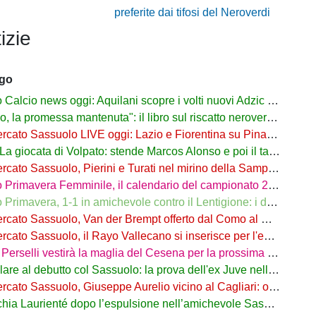
preferite dai tifosi del Neroverdi
izie
ago
alcio news oggi: Aquilani scopre i volti nuovi Adzic e Bowie
 promessa mantenuta": il libro sul riscatto neroverde su Amazon e in libreria
to Sassuolo LIVE oggi: Lazio e Fiorentina su Pinamonti, rispunta Zappa
iocata di Volpato: stende Marcos Alonso e poi il tacco per il gol di Bakola
cato Sassuolo, Pierini e Turati nel mirino della Sampdoria
imavera Femminile, il calendario del campionato 26/27: si parte a Parma
rimavera, 1-1 in amichevole contro il Lentigione: i dettagli
o Sassuolo, Van der Brempt offerto dal Como al Cagliari per avere Esposito
to Sassuolo, il Rayo Vallecano si inserisce per l'ex Torino Obrador
rselli vestirà la maglia del Cesena per la prossima stagione
are al debutto col Sassuolo: la prova dell'ex Juve nell'1-4 col Celta
 Sassuolo, Giuseppe Aurelio vicino al Cagliari: operazione in dirittura d’arrivo
a Laurienté dopo l’espulsione nell’amichevole Sassuolo-Celta Vigo