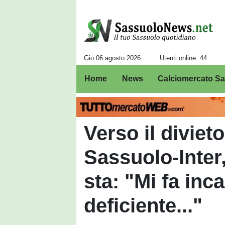
Gio 06 agosto 2026
Utenti online: 44
Home
News
Calciomercato S
Verso il divieto
Sassuolo-Inter
sta: "Mi fa inc
deficiente..."