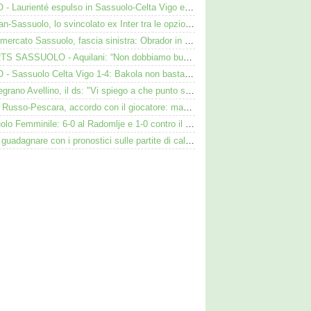
VIDEO - Laurienté espulso in Sassuolo-Celta Vigo e rissa: cosa è successo
Darmian-Sassuolo, lo svincolato ex Inter tra le opzioni ma c'è il solito Cagliari
Calciomercato Sassuolo, fascia sinistra: Obrador in pole, Valeri l’alternativa
SHORTS SASSUOLO - Aquilani: “Non dobbiamo buttare tutto in vacca”
VIDEO - Sassuolo Celta Vigo 1-4: Bakola non basta. Espulso Laurienté
Cinquegrano Avellino, il ds: "Vi spiego a che punto siamo col Sassuolo"
Flavio Russo-Pescara, accordo con il giocatore: manca però l’intesa con il Sassuolo
Sassuolo Femminile: 6-0 al Radomlje e 1-0 contro il Bologna nelle prime amichevoli
Come guadagnare con i pronostici sulle partite di calcio: idee per gli appassionati di sport