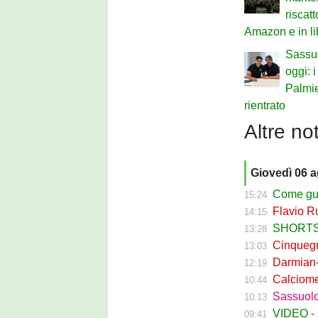
riscat
Amazon e in li
Sassu
oggi: i
Palmie
rientrato
Altre not
Giovedì 06 
Come guadagna
15:24
Flavio Russ
14:15
SHORTS SA
13:28
Cinquegran
13:03
Darmian-Sas
12:19
Calciomerca
10:44
Sassuolo Fe
10:13
VIDEO - La
09:41