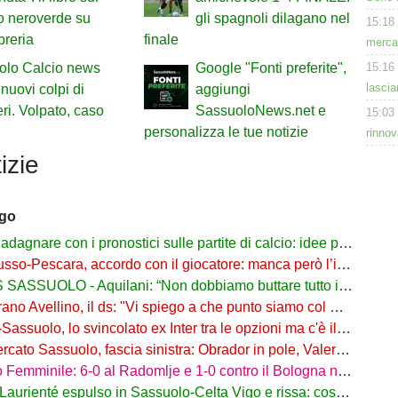
to neroverde su
gli spagnoli dilagano nel
15:18
breria
finale
mercat
15:16
olo Calcio news
Google "Fonti preferite",
lascia
 nuovi colpi di
aggiungi
ri. Volpato, caso
SassuoloNews.net e
15:03
personalizza le tue notizie
rinnov
izie
ago
re con i pronostici sulle partite di calcio: idee per gli appassionati di sport
o-Pescara, accordo con il giocatore: manca però l’intesa con il Sassuolo
SSUOLO - Aquilani: “Non dobbiamo buttare tutto in vacca”
o Avellino, il ds: "Vi spiego a che punto siamo col Sassuolo"
suolo, lo svincolato ex Inter tra le opzioni ma c'è il solito Cagliari
to Sassuolo, fascia sinistra: Obrador in pole, Valeri l’alternativa
mminile: 6-0 al Radomlje e 1-0 contro il Bologna nelle prime amichevoli
urienté espulso in Sassuolo-Celta Vigo e rissa: cosa è successo