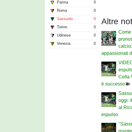
Parma
0
Roma
0
Sassuolo
0
Altre no
Torino
0
Come 
Udinese
0
pronost
Venezia
0
calcio:
appassionati d
VIDEO 
espuls
Celta 
è successo
Sassu
oggi: 
al Ric
espulso
"Sassu
mantenu