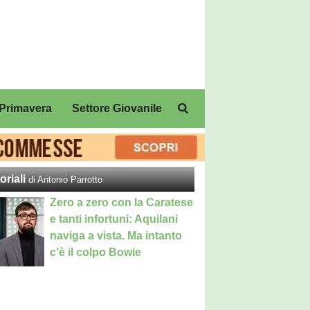
Primavera
Settore Giovanile
oriali
di Antonio Parrotto
Zero a zero con la Caratese
e tanti infortuni: Aquilani
naviga a vista. Ma intanto
c’è il colpo Bowie