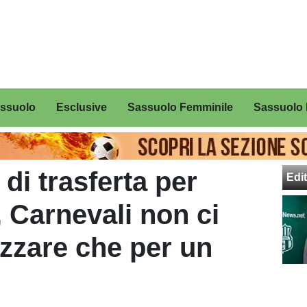
assuolo
Esclusive
Sassuolo Femminile
Sassuolo 
 di trasferta per
Edit
, Carnevali non ci
azzare che per un