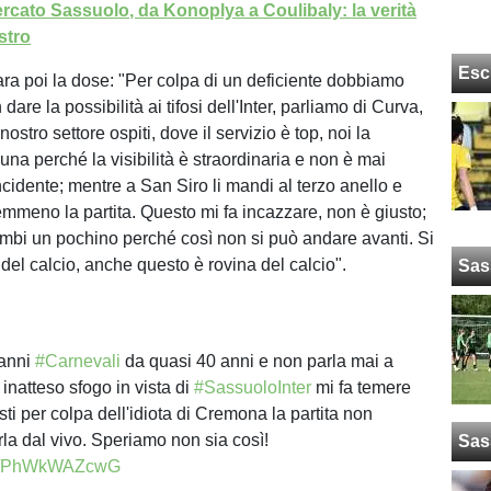
rcato Sassuolo, da Konoplya a Coulibaly: la verità
stro
Esc
ara poi la dose: "Per colpa di un deficiente dobbiamo
dare la possibilità ai tifosi dell'Inter, parliamo di Curva,
nostro settore ospiti, dove il servizio è top, noi la
na perché la visibilità è straordinaria e non è mai
cidente; mentre a San Siro li mandi al terzo anello e
meno la partita. Questo mi fa incazzare, non è giusto;
ambi un pochino perché così non si può andare avanti. Si
 del calcio, anche questo è rovina del calcio".
Sas
anni
#Carnevali
da quasi 40 anni e non parla mai a
 inatteso sfogo in vista di
#SassuoloInter
mi fa temere
isti per colpa dell'idiota di Cremona la partita non
la dal vivo. Speriamo non sia così!
Sas
com/PhWkWAZcwG