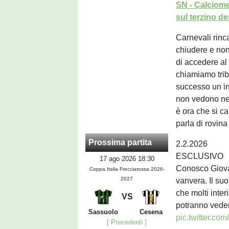
SN - Calciome
sul terzino de
Carnevali rinc
chiudere e non 
di accedere al 
chiamiamo tribu
successo un in
non vedono nem
è ora che si c
parla di rovina
Prossima partita
2.2.2026
ESCLUSIVO
17 ago 2026 18:30
Conosco Giov
Coppa Italia Frecciarossa 2026-
2027
vanvera. Il suo
che molti inter
VS
potranno veder
Sassuolo
Cesena
pic.twitter.
[ Precedenti ]