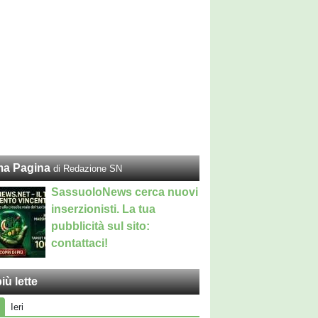
ma Pagina
di Redazione SN
SassuoloNews cerca nuovi
inserzionisti. La tua
pubblicità sul sito:
contattaci!
iù lette
Ieri