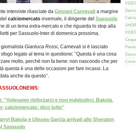
nte interviste rilasciate da
Giovani Carnevali
a margine
 del
calciomercato
invernale, il dirigente del
Sassuolo
he di un tema extra-mercato e che riguarda lo stop alla
glietti per Sassuolo-Inter di domenica prossima.
l giornalista
Gianluca Rossi
, Carnevali si è lasciato
sfogo legato al tema in questione: " Questa è una cosa
zzare molto, perché non fa bene: non nascondo che per
tà questa è una delle occasioni per fare incassi. La
è data anche da questo".
SASSUOLONEWS:
i: "Volevamo rinforzarci e non indebolirci. Bakola,
y, calciomercato: dico tutto"
rryl Bakola e Ulisses Garcia arrivati allo Sheraton
col Sassuolo