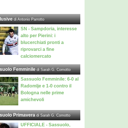
lusive
di Antonio Parrotto
SN - Sampdoria, interesse
alto per Pierini: i
blucerchiati pronti a
riprovarci a fine
calciomercato
suolo Femminile
di Sarah G. Comotto
Sassuolo Femminile: 6-0 al
Radomlje e 1-0 contro il
Bologna nelle prime
amichevoli
suolo Primavera
di Sarah G. Comotto
UFFICIALE - Sassuolo,