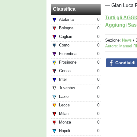
— Gian Luca R
Classifica
Tutti gli AG
Atalanta
0
Aggiungi Sass
Bologna
0
Cagliari
0
Sezione:
News
/ 
Como
0
Autore: Manuel R
Fiorentina
0
Frosinone
0
Condividi
Genoa
0
Inter
0
Juventus
0
Lazio
0
Lecce
0
Milan
0
Monza
0
Napoli
0