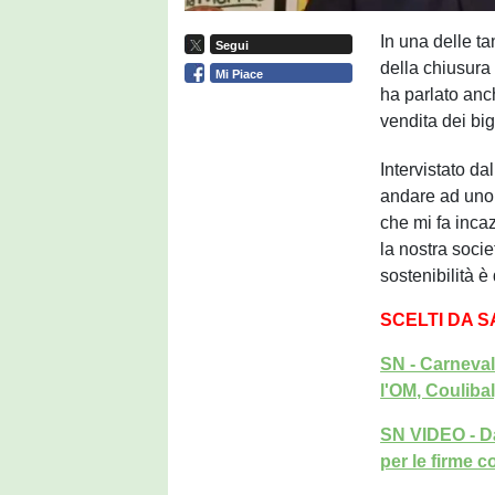
In una delle ta
Segui
della chiusura
Mi Piace
ha parlato anc
vendita dei bi
Intervistato da
andare ad uno 
che mi fa inca
la nostra socie
sostenibilità 
SCELTI DA 
SN - Carneval
l'OM, Coulibal
SN VIDEO - Da
per le firme 