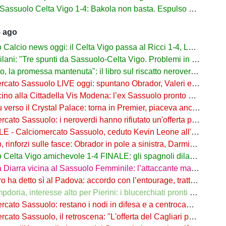
assuolo Celta Vigo 1-4: Bakola non basta. Espulso Laurienté
5 ago
lcio news oggi: il Celta Vigo passa al Ricci 1-4, Laurienté espulso
: "Tre spunti da Sassuolo-Celta Vigo. Problemi in difesa, lì non sto allenando"
 promessa mantenuta": il libro sul riscatto neroverde su Amazon e in libreria
to Sassuolo LIVE oggi: spuntano Obrador, Valeri e Darmian per la difesa
o alla Cittadella Vis Modena: l’ex Sassuolo pronto a scendere in Serie D
rso il Crystal Palace: torna in Premier, piaceva anche al Sassuolo
ato Sassuolo: i neroverdi hanno rifiutato un'offerta per Pinamonti
 Calciomercato Sassuolo, ceduto Kevin Leone all'Arezzo: il comunicato
nforzi sulle fasce: Obrador in pole a sinistra, Darmian soluzione a destra
elta Vigo amichevole 1-4 FINALE: gli spagnoli dilagano nel finale
ra vicina al Sassuolo Femminile: l’attaccante maliana a parametro zero dal PSG
detto sì al Padova: accordo con l’entourage, trattativa con il Sassuolo in corso
, interesse alto per Pierini: i blucerchiati pronti a riprovarci a fine calciomercato
o Sassuolo: restano i nodi in difesa e a centrocampo. Occhio alle uscite
o Sassuolo, il retroscena: "L'offerta del Cagliari per Adzic era più alta"