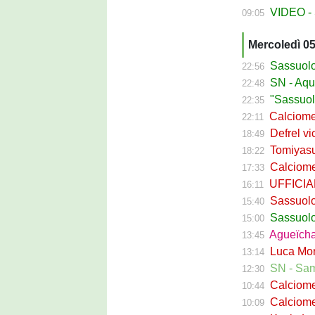
VIDEO - S
09:05
Mercoledì 0
Sassuolo Ca
22:56
SN - Aquilani
22:48
"Sassuolo, la
22:35
Calciomerca
22:11
Defrel vicin
18:49
Tomiyasu ve
18:22
Calciomerc
17:33
UFFICIALE -
16:11
Sassuolo, ri
15:40
Sassuolo C
15:00
Agueïcha Diar
13:45
Luca Moro ha 
13:14
SN - Sampdoria
12:30
Calciomercat
10:44
Calciomercat
10:09