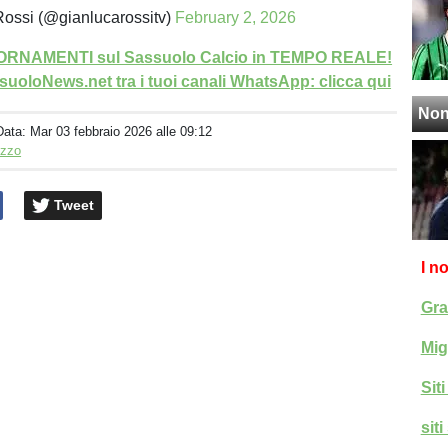
ossi (@gianlucarossitv)
February 2, 2026
GIORNAMENTI sul Sassuolo Calcio in TEMPO REALE!
uoloNews.net tra i tuoi canali WhatsApp: clicca qui
Non
Data:
Mar 03 febbraio 2026 alle 09:12
izzo
Tweet
I n
Gra
Mig
Sit
sit