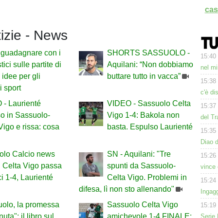
cas
tizie - News
guadagnare con i
SHORTS SASSUOLO -
15:40
ici sulle partite di
Aquilani: “Non dobbiamo
nel mi
 idee per gli
buttare tutto in vacca”
15:38
i sport
c'è di
- Laurienté
VIDEO - Sassuolo Celta
15:37
o in Sassuolo-
Vigo 1-4: Bakola non
del Tr
Vigo e rissa: cosa
basta. Espulso Laurienté
15:35
Diao d
olo Calcio news
SN - Aquilani: "Tre
15:26
il Celta Vigo passa
spunti da Sassuolo-
vince 
ci 1-4, Laurienté
Celta Vigo. Problemi in
15:24
difesa, lì non sto allenando"
Ingagg
olo, la promessa
Sassuolo Celta Vigo
15:19
ta": il libro sul
amichevole 1-4 FINALE:
Serie 