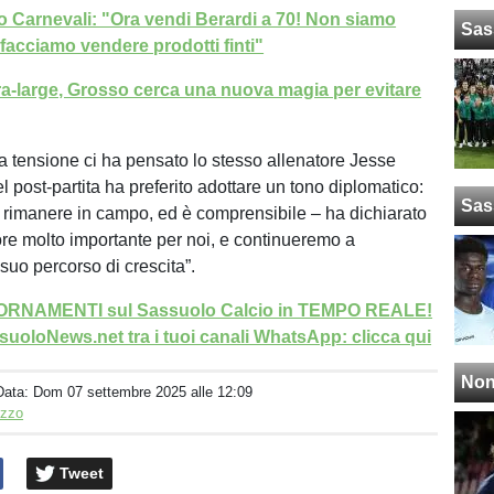
o Carnevali: "Ora vendi Berardi a 70! Non siamo
Sas
 facciamo vendere prodotti finti"
a-large, Grosso cerca una nuova magia per evitare
a tensione ci ha pensato lo stesso allenatore Jesse
 post-partita ha preferito adottare un tono diplomatico:
Sas
 rimanere in campo, ed è comprensibile – ha dichiarato
ore molto importante per noi, e continueremo a
suo percorso di crescita”.
GIORNAMENTI sul Sassuolo Calcio in TEMPO REALE!
uoloNews.net tra i tuoi canali WhatsApp: clicca qui
Non
Data:
Dom 07 settembre 2025 alle 12:09
izzo
Tweet