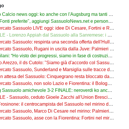
go
lcio news oggi: ko anche con l'Augsburg ma tanti segnali positivi
ti preferite", aggiungi SassuoloNews.net e personalizza le tue notizie
to Sassuolo LIVE oggi: idee Di Cesare, Fortini e Rugani, è sos difesa
 - Lorenzo Appiah dal Sassuolo alla Sanremese: i dettagli
ato Sassuolo: respinta una seconda offerta dell'Hull per Pinamonti
ato Sassuolo, Rugani in uscita dalla Juve: Palmieri sfida il Monza
ani: “Ho visto dei progressi, siamo in fase di costruzione”
o Arezzo, il ds Cutolo: "Siamo già d'accordo col Sassuolo"
ato Sassuolo, Sunderland e Marsiglia sulle tracce di Josh Doig
n attesa del Sassuolo: Cinquegrano resta bloccato da Aquilani
Sassuolo, non solo Lazio e Fiorentina: il Bologna su Pinamonti, Sartori era al Ricci
assuolo amichevole 3-2 FINALE: neroverdi ko anche in Germania
- Sassuolo, ceduto Gioele Zacchi all'Union Brescia: la formula
osinone: il centrocampista del Sassuolo nel mirino dei ciociari
 Sassuolo, Marco Di Cesare nel mirino: Palmieri sul centrale del Racing Avellaneda
Sassuolo, asse con la Fiorentina: Fortini nel mirino, Thorstvedt e Fabbian sul tavolo