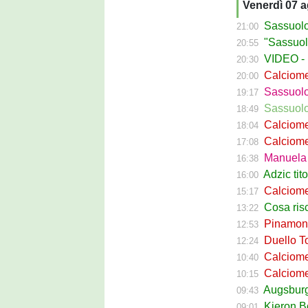
Venerdì 07 
Sassuolo C
21:00
"Sassuolo, la
20:55
VIDEO - La g
20:30
Calciomer
20:00
Sassuolo Pr
19:17
Sassuolo P
18:49
Calciomercat
18:04
Calciomerca
17:08
Manuela Pe
16:38
Adzic titol
16:00
Calciomercato
15:17
Cosa rischi
13:22
Pinamonti a
12:53
Duello Torin
12:24
Calciomercato
10:40
Calciomer
10:15
Augsburg Sas
09:43
Kieron Bowie 
09:01