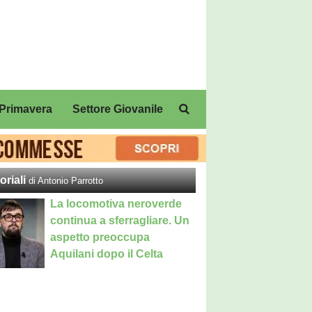
Primavera
Settore Giovanile
oriali
di Antonio Parrotto
La locomotiva neroverde
continua a sferragliare. Un
aspetto preoccupa
Aquilani dopo il Celta