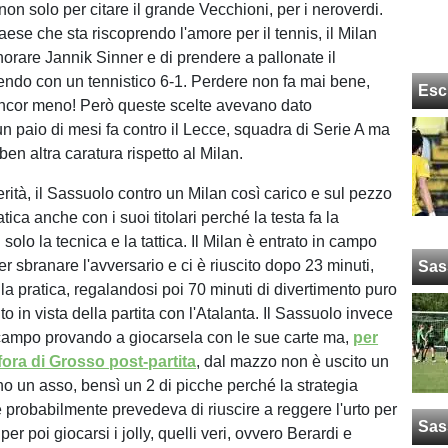
non solo per citare il grande Vecchioni, per i neroverdi.
aese che sta riscoprendo l'amore per il tennis, il Milan
norare Jannik Sinner e di prendere a pallonate il
ndo con un tennistico 6-1. Perdere non fa mai bene,
Esc
ancor meno! Però queste scelte avevano dato
un paio di mesi fa contro il Lecce, squadra di Serie A ma
en altra caratura rispetto al Milan.
rità, il Sassuolo contro un Milan così carico e sul pezzo
atica anche con i suoi titolari perché la testa fa la
 solo la tecnica e la tattica. Il Milan è entrato in campo
er sbranare l'avversario e ci è riuscito dopo 23 minuti,
Sas
la pratica, regalandosi poi 70 minuti di divertimento puro
o in vista della partita con l'Atalanta. Il Sassuolo invece
 campo provando a giocarsela con le sue carte ma,
per
fora di Grosso post-partita
, dal mazzo non è uscito un
o un asso, bensì un 2 di picche perché la strategia
 probabilmente prevedeva di riuscire a reggere l'urto per
Sas
er poi giocarsi i jolly, quelli veri, ovvero Berardi e