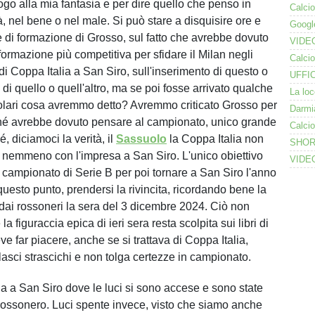
ogo alla mia fantasia e per dire quello che penso in
à, nel bene o nel male. Si può stare a disquisire ore e
te di formazione di Grosso, sul fatto che avrebbe dovuto
ormazione più competitiva per sfidare il Milan negli
e di Coppa Italia a San Siro, sull'inserimento di questo o
 di quello o quell'altro, ma se poi fosse arrivato qualche
titolari cosa avremmo detto? Avremmo criticato Grosso per
ché avrebbe dovuto pensare al campionato, unico grande
é, diciamoci la verità, il
Sassuolo
la Coppa Italia non
a nemmeno con l'impresa a San Siro. L'unico obiettivo
l campionato di Serie B per poi tornare a San Siro l'anno
uesto punto, prendersi la rivincita, ricordando bene la
a dai rossoneri la sera del 3 dicembre 2024. Ciò non
la figuraccia epica di ieri sera resta scolpita sui libri di
ve far piacere, anche se si trattava di Coppa Italia,
asci strascichi e non tolga certezze in campionato.
a a San Siro dove le luci si sono accese e sono state
 rossonero. Luci spente invece, visto che siamo anche