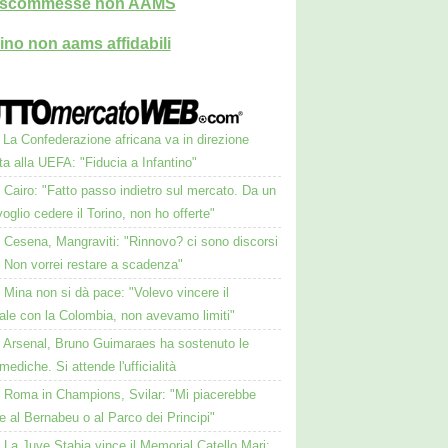
i scommesse non AAMS
ino non aams affidabili
La Confederazione africana va in direzione
a alla UEFA: "Fiducia a Infantino"
Cairo: "Fatto passo indietro sul mercato. Da un
oglio cedere il Torino, non ho offerte"
Cesena, Mangraviti: "Rinnovo? ci sono discorsi
. Non vorrei restare a scadenza"
Mina non si dà pace: "Volevo vincere il
ale con la Colombia, non avevamo limiti"
Arsenal, Bruno Guimaraes ha sostenuto le
 mediche. Si attende l'ufficialità
Roma in Champions, Svilar: "Mi piacerebbe
e al Bernabeu o al Parco dei Principi"
La Juve Stabia vince il Memorial Catello Mari: