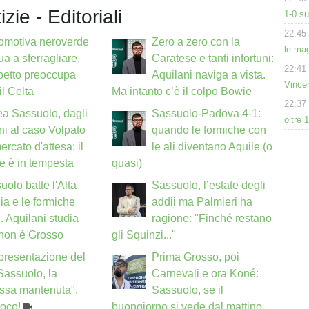
izie - Editoriali
1-0 s
22:45
omotiva neroverde
Zero a zero con la
le mag
ua a sferragliare.
Caratese e tanti infortuni:
22:41
petto preoccupa
Aquilani naviga a vista.
Vince
il Celta
Ma intanto c’è il colpo Bowie
22:37
a Sassuolo, dagli
Sassuolo-Padova 4-1:
oltre 
uni al caso Volpato
quando le formiche con
ercato d'attesa: il
le ali diventano Aquile (o
e è in tempesta
quasi)
uolo batte l'Alta
Sassuolo, l’estate degli
a e le formiche
addii ma Palmieri ha
i. Aquilani studia
ragione: "Finché restano
 non è Grosso
gli Squinzi..."
a presentazione del
Prima Grosso, poi
"Sassuolo, la
Carnevali e ora Koné:
ssa mantenuta".
Sassuolo, se il
poco!
buongiorno si vede dal mattino