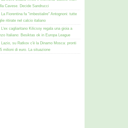
ulla Cavese. Decide Sandrucci
La Fiorentina fa "imbestialire" Antognoni: tutte
lie ritirate nel calcio italiano
L'ex cagliaritano Kilicsoy regala una gioia a
nzo Italiano: Besiktas ok in Europa League
Lazio, su Ratkov c'è la Dinamo Mosca: pronti
15 milioni di euro. La situazione