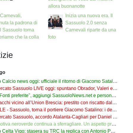
allora buonanotte
Carnevali,
Inizia una nuova era. Il
uta la padrona di
Sassuolo 2.0 senza
il Sassuolo torna
Carnevali riparte da una
eriamo che la colla
foto
izie
ago
cio news oggi: ufficiale il ritorno di Giacomo Satalino a un mese dall'addio
to Sassuolo LIVE oggi: spuntano Obrador, Valeri e Darmian per la difesa
ti preferite", aggiungi SassuoloNews.net e personalizza le tue notizie
chi vicino all’Union Brescia: prestito con riscatto dal Sassuolo
 - Sassuolo, torna il portiere Giacomo Satalino: i dettagli
to Sassuolo, accordo Atalanta-Cagliari per Daniel Maldini: i dettagli
 neroverde continua a sferragliare. Un aspetto preoccupa Aquilani dopo il Celta
a Vigo: stasera su TRC la replica con Antonio Parrotto seconda voce nel 2° tempo