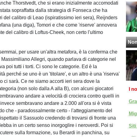
nche Thorstvedt, che si erano inizialmente accomodati
stata sopraffatta dalla strategia di Fonseca che ha
ari del calibro di Leao (ispiratissimo ieri sera), Reijnders
fana (una diga), Tomori e che come 'riserve' annovera
 del calibro di Loftus-Cheek, non certo l'ultimo
Non
i semmai, per usare un'altra metafora, è la conferma che
o Massimiliano Allegri, quando parlava di categorie nel
 poi tutti i torti. Ci sono le categorie. Ed è la
tà perché se uno è un 'titolare', e un altro è una 'riserva'
o ci sarà. Ce ne siamo accorti ieri sera dove la
ategoria (non solo dalla A alla B), con alcuni giocatori
I n
embravano andare a velocità di crociera contro quelli in
Gra
invece sembravano andare a 2.000 all'ora si è vista
o che - paradossalmente certo - l'atteggiamento del
Mig
ispettato il Sassuolo credendo di trovarsi di fronte una
ebba in un certo senso inorgoglire i neroverdi. Poi si
Sit
scutere sulla formazione, su Berardi in panchina, su