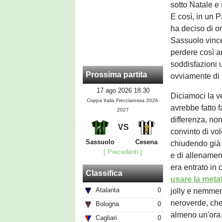
sotto Natale e 
E così, in un P
ha deciso di o
Sassuolo vince
perdere così 
soddisfazioni 
Prossima partita
ovviamente di b
17 ago 2026 18:30
Diciamoci la ve
Coppa Italia Frecciarossa 2026-
avrebbe fatto f
2027
differenza, non
VS
convinto di vol
Sassuolo
Cesena
chiudendo già 
[ Precedenti ]
e di allenament
era entrato in
Classifica
usare la meta
Atalanta
0
jolly e nemmen
neroverde, che
Bologna
0
almeno un'ora p
Cagliari
0