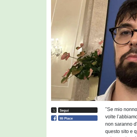
"Se mio nonno 
Segui
volte l'abbiamo
Mi Piace
non saranno d
questo sito e 