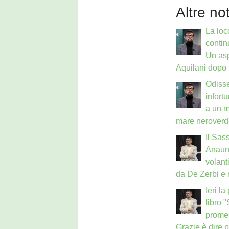
Altre not
La loc
contin
Un as
Aquilani dopo 
Odisse
infort
a un m
mare neroverd
Il Sass
Anauni
volant
da De Zerbi e
Ieri l
libro 
prome
Grazie è dire 