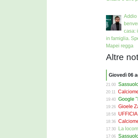
Addio 
benven
casa: 
in famiglia. Sp
Mapei regga
Altre not
Giovedì 06 
Sassuolo Cal
21:00
Calciomerca
20:11
Google "Fon
19:40
Gioele Zac
19:26
UFFICIALE
18:58
Calciomerca
18:36
La locomotiva
17:30
Sassuolo Celt
17:06