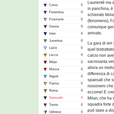
Laurienté ma a
Como
0
in panchina, è 
Fiorentina
0
schierato titol
Frosinone
0
(fenomeno), Fo
Genoa
0
comunque gente
arrivato.
Inter
0
Juventus
0
La gara di ier
Lazio
0
quel bistrattat
Lecce
0
calcio non aveva
sacrosanta veri
Milan
0
allora un motiv
Monza
0
differenza di c
Napoli
0
spaesati che s
Parma
0
rossonero che 
Roma
0
eccome! E cred
Sassuolo
0
Milan, che ha r
squadra forte d
Torino
0
può stare a di
Udinese
0