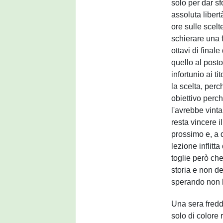
solo per dar sf
assoluta libert
ore sulle scel
schierare una f
ottavi di final
quello al posto
infortunio ai 
la scelta, per
obiettivo perch
l'avrebbe vint
resta vincere i
prossimo e, a q
lezione inflitt
toglie però che 
storia e non de
sperando non l
Una sera fredd
solo di colore