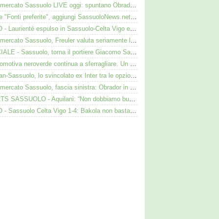
Calciomercato Sassuolo LIVE oggi: spuntano Obrador, Valeri e Darmian per la difesa
Google "Fonti preferite", aggiungi SassuoloNews.net e personalizza le tue notizie
VIDEO - Laurienté espulso in Sassuolo-Celta Vigo e rissa: cosa è successo
Calciomercato Sassuolo, Freuler valuta seriamente la proposta neroverde
UFFICIALE - Sassuolo, torna il portiere Giacomo Satalino: i dettagli
La locomotiva neroverde continua a sferragliare. Un aspetto preoccupa Aquilani dopo il Celta
Darmian-Sassuolo, lo svincolato ex Inter tra le opzioni ma c'è il solito Cagliari
Calciomercato Sassuolo, fascia sinistra: Obrador in pole, Valeri l’alternativa
SHORTS SASSUOLO - Aquilani: “Non dobbiamo buttare tutto in vacca”
VIDEO - Sassuolo Celta Vigo 1-4: Bakola non basta. Espulso Laurienté