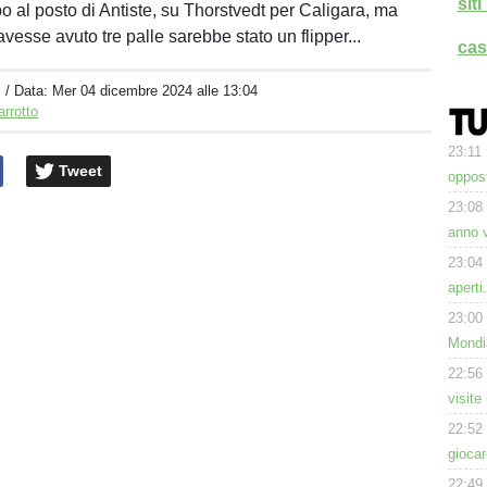
sit
o al posto di Antiste, su Thorstvedt per Caligara, ma
esse avuto tre palle sarebbe stato un flipper...
cas
i
/ Data:
Mer 04 dicembre 2024 alle 13:04
arrotto
23:11
Tweet
oppost
23:08
anno v
23:04
aperti
23:00
Mondi
22:56
visite
22:52
giocar
22:49