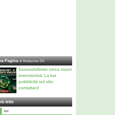
ma Pagina
di Redazione SN
SassuoloNews cerca nuovi
inserzionisti. La tua
pubblicità sul sito:
contattaci!
iù lette
Ieri