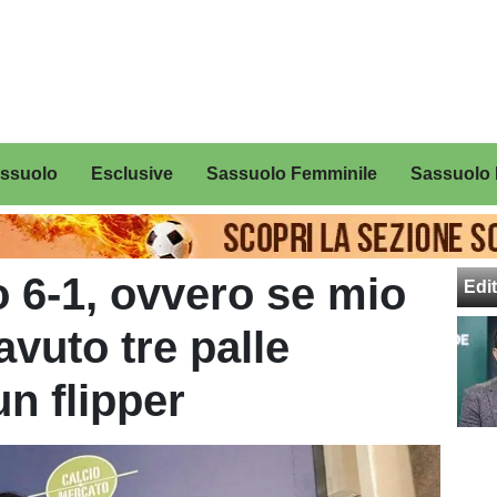
assuolo
Esclusive
Sassuolo Femminile
Sassuolo 
 6-1, ovvero se mio
Edit
vuto tre palle
n flipper