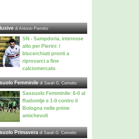
lusive
di Antonio Parrotto
SN - Sampdoria, interesse
alto per Pierini: i
blucerchiati pronti a
riprovarci a fine
calciomercato
suolo Femminile
di Sarah G. Comotto
Sassuolo Femminile: 6-0 al
Radomlje e 1-0 contro il
Bologna nelle prime
amichevoli
suolo Primavera
di Sarah G. Comotto