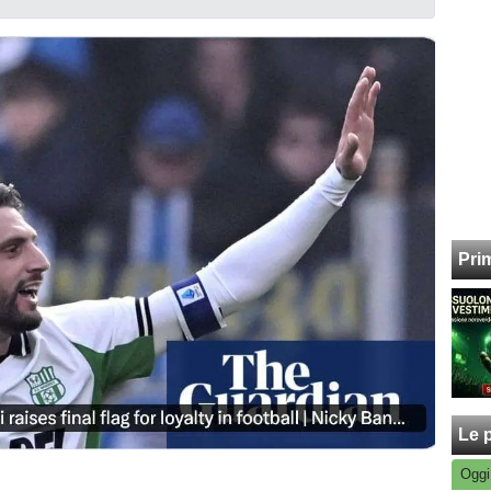
Pri
Le p
Oggi