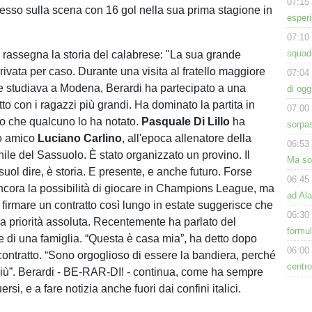
07:15
gresso sulla scena con 16 gol nella sua prima stagione in
esperi
07:10
squadr
n rassegna la storia del calabrese: "La sua grande
rivata per caso. Durante una visita al fratello maggiore
07:04
 studiava a Modena, Berardi ha partecipato a una
di ogg
etto con i ragazzi più grandi. Ha dominato la partita in
07:00
o che qualcuno lo ha notato.
Pasquale Di Lillo
ha
sorpas
uo amico
Luciano Carlino
, all'epoca allenatore della
06:53
ile del Sassuolo. È stato organizzato un provino. Il
Ma sol
suol dire, è storia. E presente, e anche futuro. Forse
06:45
ncora la possibilità di giocare in Champions League, ma
ad Ala
 firmare un contratto così lungo in estate suggerisce che
06:30
ua priorità assoluta. Recentemente ha parlato del
formu
di una famiglia. “Questa è casa mia”, ha detto dopo
06:00
 contratto. “Sono orgoglioso di essere la bandiera, perché
centro
iù”. Berardi - BE-RAR-DI! - continua, come ha sempre
uersi, e a fare notizia anche fuori dai confini italici.