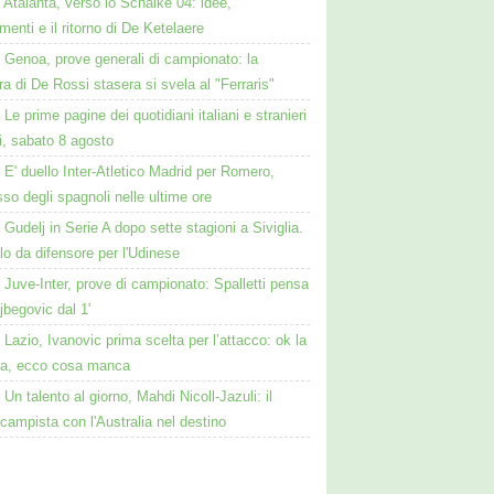
Atalanta, verso lo Schalke 04: idee,
menti e il ritorno di De Ketelaere
Genoa, prove generali di campionato: la
a di De Rossi stasera si svela al "Ferraris"
Le prime pagine dei quotidiani italiani e stranieri
i, sabato 8 agosto
E' duello Inter-Atletico Madrid per Romero,
so degli spagnoli nelle ultime ore
Gudelj in Serie A dopo sette stagioni a Siviglia.
o da difensore per l'Udinese
Juve-Inter, prove di campionato: Spalletti pensa
jbegovic dal 1'
Lazio, Ivanovic prima scelta per l’attacco: ok la
la, ecco cosa manca
Un talento al giorno, Mahdi Nicoll-Jazuli: il
campista con l'Australia nel destino