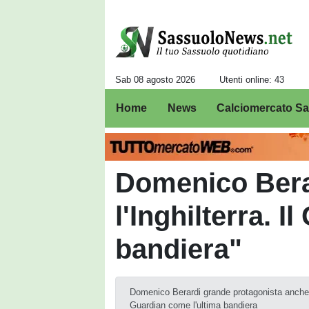
Sab 08 agosto 2026
Utenti online: 43
Home
News
Calciomercato S
Domenico Bera
l'Inghilterra. I
bandiera"
Domenico Berardi grande protagonista anche fu
Guardian come l'ultima bandiera