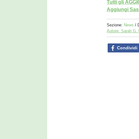
Tutti gli AG
Aggiungi Sass
Sezione:
News
/ 
Autore: Sarah G.
Condividi