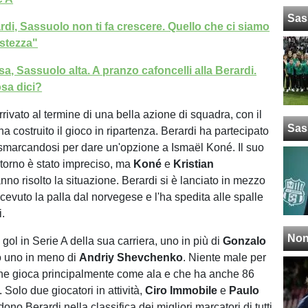
Sas
di, Sassuolo non ti fa crescere. Quello che ci siamo
istezza"
, Sassuolo alta. A pranzo cafoncelli alla Berardi.
sa dici?
 arrivato al termine di una bella azione di squadra, con il
Sas
 costruito il gioco in ripartenza. Berardi ha partecipato
smarcandosi per dare un'opzione a Ismaël Koné. Il suo
itorno è stato impreciso, ma
Koné
e
Kristian
no risolto la situazione. Berardi si è lanciato in mezzo
cevuto la palla dal norvegese e l'ha spedita alle spalle
.
Non
° gol in Serie A della sua carriera, uno in più di
Gonzalo
o uno in meno di
Andriy Shevchenko
. Niente male per
he gioca principalmente come ala e che ha anche 86
o. Solo due giocatori in attività,
Ciro Immobile
e
Paulo
dono Berardi nella classifica dei migliori marcatori di tutti