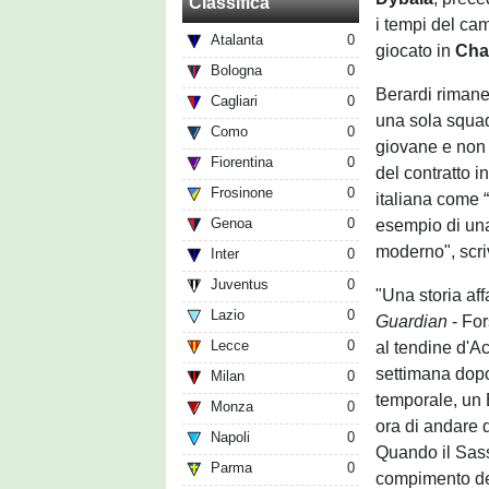
Classifica
i tempi del ca
Atalanta
0
giocato in
Cha
Bologna
0
Berardi rimane
Cagliari
0
una sola squad
Como
0
giovane e non 
Fiorentina
0
del contratto i
Frosinone
0
italiana come “
Genoa
0
esempio di una
moderno", scriv
Inter
0
Juventus
0
"Una storia af
Lazio
0
Guardian
- For
Lecce
0
al tendine d'A
settimana dopo 
Milan
0
temporale, un 
Monza
0
ora di andare 
Napoli
0
Quando il Sass
Parma
0
compimento de