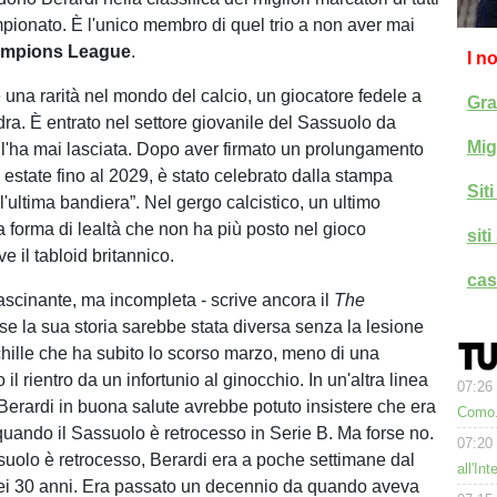
mpionato. È l'unico membro di quel trio a non aver mai
mpions League
.
I n
 una rarità nel mondo del calcio, un giocatore fedele a
Gra
ra. È entrato nel settore giovanile del Sassuolo da
Mig
l'ha mai lasciata. Dopo aver firmato un prolungamento
n estate fino al 2029, è stato celebrato dalla stampa
Sit
l'ultima bandiera”. Nel gergo calcistico, un ultimo
 forma di lealtà che non ha più posto nel gioco
sit
e il tabloid britannico.
cas
fascinante, ma incompleta - scrive ancora il
The
se la sua storia sarebbe stata diversa senza la lesione
chille che ha subito lo scorso marzo, meno di una
il rientro da un infortunio al ginocchio. In un'altra linea
07:26
Berardi in buona salute avrebbe potuto insistere che era
Como. 
quando il Sassuolo è retrocesso in Serie B. Ma forse no.
07:20
uolo è retrocesso, Berardi era a poche settimane dal
all'In
i 30 anni. Era passato un decennio da quando aveva