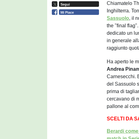
Chiamatelo Th
Segui
Inghilterra. To
Mi Piace
Sassuolo
, il
the "final flag"
dedicato un lun
in generale all
raggiunto quota
Ha aperto le m
Andrea Pina
Carnesecchi. Be
del Sassuolo s
prima di taglia
cercavano di m
pallone al com
SCELTI DA 
Berardi come 
match in Seri