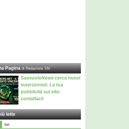
ma Pagina
di Redazione SN
SassuoloNews cerca nuovi
inserzionisti. La tua
pubblicità sul sito:
contattaci!
iù lette
Ieri