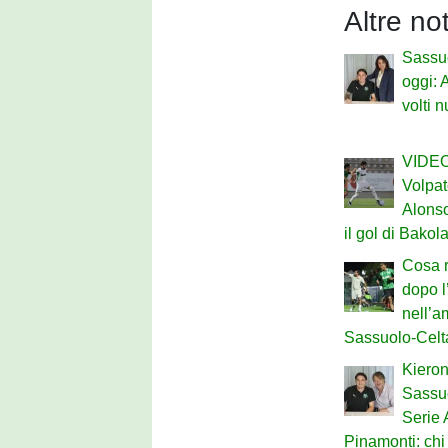
Altre no
Sassu
oggi: 
volti 
VIDEO 
Volpat
Alonso
il gol di Bakol
Cosa r
dopo l
nell’a
Sassuolo-Celt
Kieron
Sassuo
Serie 
Pinamonti: chi 