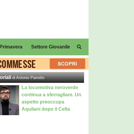
Primavera
Settore Giovanile
oriali
di Antonio Parrotto
La locomotiva neroverde
continua a sferragliare. Un
aspetto preoccupa
Aquilani dopo il Celta