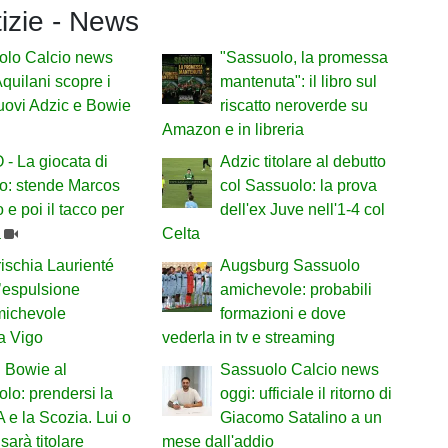
tizie - News
olo Calcio news
"Sassuolo, la promessa
Aquilani scopre i
mantenuta": il libro sul
nuovi Adzic e Bowie
riscatto neroverde su
Amazon e in libreria
- La giocata di
Adzic titolare al debutto
o: stende Marcos
col Sassuolo: la prova
 e poi il tacco per
dell'ex Juve nell'1-4 col
a
Celta
ischia Laurienté
Augsburg Sassuolo
’espulsione
amichevole: probabili
michevole
formazioni e dove
a Vigo
vederla in tv e streaming
 Bowie al
Sassuolo Calcio news
lo: prendersi la
oggi: ufficiale il ritorno di
A e la Scozia. Lui o
Giacomo Satalino a un
sarà titolare
mese dall'addio