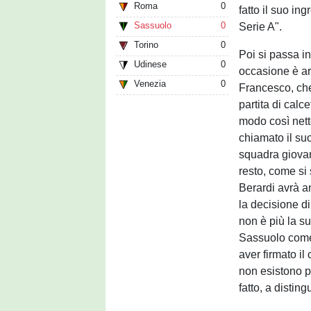
Roma
0
fatto il suo in
Sassuolo
0
Serie A".
Torino
0
Poi si passa i
Udinese
0
occasione è ar
Venezia
0
Francesco, che
partita di calc
modo così nett
chiamato il s
squadra giovan
resto, come si 
Berardi avrà a
la decisione di
non è più la s
Sassuolo come 
aver firmato il
non esistono p
fatto, a disting