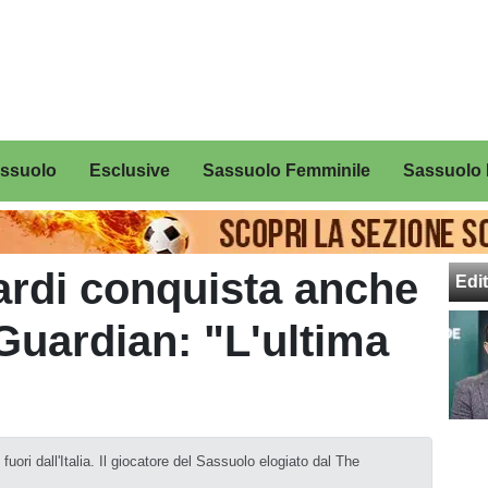
assuolo
Esclusive
Sassuolo Femminile
Sassuolo 
rdi conquista anche
Edit
l Guardian: "L'ultima
ori dall'Italia. Il giocatore del Sassuolo elogiato dal The