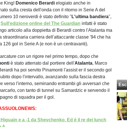
e King!
Domenico Berardi
elogiato anche in
rnato sulla cresta dell'onda con il ritorno in Serie A del
 numero 10 neroverdi è stato definito "
L'ultima bandiera
",
.
Sull'edizione online del The Guardian
infatti è stato
go articolo alla doppietta di Berardi contro l'Atalanta ma
a straordinaria carriera dell'attaccante classe '94 che ha
 126 gol in Serie A (e non è un centravanti).
arcature con un rigore nel primo tempo, dopo che
monti
è stato atterrato dal portiere dell'
Atalanta
, Marco
rardi ha poi servito Pinamonti l'assist er il secondo gol
ubito dopo l'intervallo, avanzando sulla fascia destra
re verso l'interno, seminando entrambi gli avversari che
Esc
arcarlo, con tanto di tunnel su Samardzic e servendo il
pagno di squadra per il gol.
SASSUOLONEWS:
Higuain e a -1 da Shevchenko. Ed è il re dei lunch
e A