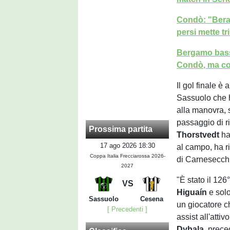
Condò: "Berar
persi mette tr
Bergamo bassa
Condò, ma co
Il gol finale è
Sassuolo che ha
alla manovra, 
passaggio di r
Prossima partita
Thorstvedt
han
17 ago 2026 18:30
al campo, ha ri
Coppa Italia Frecciarossa 2026-
di Carnesecchi
2027
"È stato il 126
VS
Higuaín
e sol
Sassuolo
Cesena
un giocatore c
[ Precedenti ]
assist all'attiv
Dybala
, prece