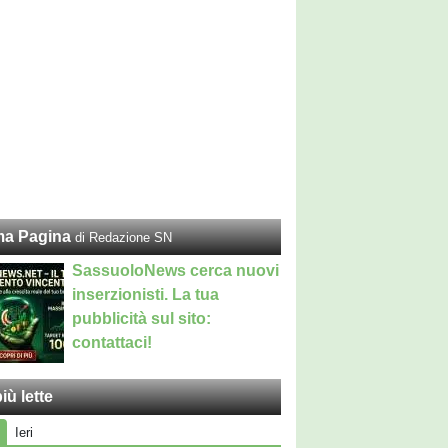
ma Pagina
di Redazione SN
SassuoloNews cerca nuovi
inserzionisti. La tua
pubblicità sul sito:
contattaci!
iù lette
Ieri