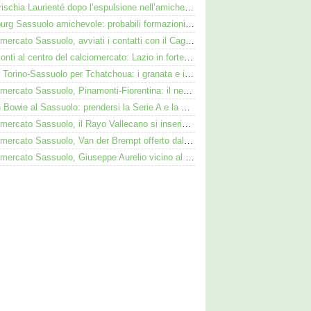
Cosa rischia Laurienté dopo l’espulsione nell’amichevole Sassuolo-Celta Vigo
Augsburg Sassuolo amichevole: probabili formazioni e dove vederla in tv e streaming
Calciomercato Sassuolo, avviati i contatti con il Cagliari per Zappa
Pinamonti al centro del calciomercato: Lazio in forte pressing, Fiorentina osserva
Duello Torino-Sassuolo per Tchatchoua: i granata e i neroverdi valutano per l'ex Verona
Calciomercato Sassuolo, Pinamonti-Fiorentina: il neroverde alternativa a Pellegrino del Parma
Kieron Bowie al Sassuolo: prendersi la Serie A e la Scozia. Lui o Pinamonti: chi sarà titolare
Calciomercato Sassuolo, il Rayo Vallecano si inserisce per l'ex Torino Obrador
Calciomercato Sassuolo, Van der Brempt offerto dal Como al Cagliari per avere Esposito
Calciomercato Sassuolo, Giuseppe Aurelio vicino al Cagliari: operazione in dirittura d’arrivo