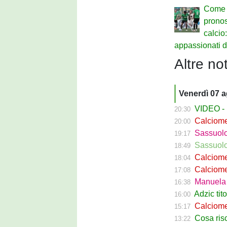
Come 
pronost
calcio:
appassionati d
Altre not
Venerdì 07 
VIDEO - La g
20:30
Calciomer
20:00
Sassuolo Pr
19:17
Sassuolo P
18:49
Calciomercat
18:04
Calciomerca
17:08
Manuela Pe
16:38
Adzic titol
16:00
Calciomercato
15:17
Cosa rischi
13:22