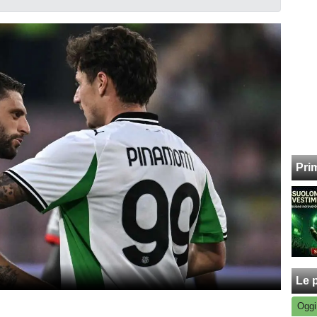
Pri
Le p
Oggi