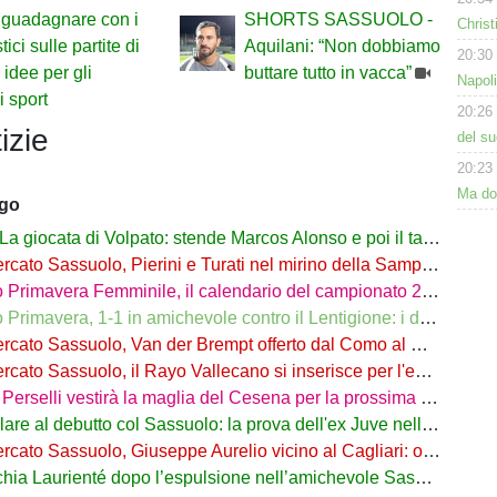
guadagnare con i
SHORTS SASSUOLO -
Christ
ici sulle partite di
Aquilani: “Non dobbiamo
20:30
 idee per gli
buttare tutto in vacca”
Napoli
i sport
20:26
izie
del su
20:23
Ma dom
ago
iocata di Volpato: stende Marcos Alonso e poi il tacco per il gol di Bakola
cato Sassuolo, Pierini e Turati nel mirino della Sampdoria
imavera Femminile, il calendario del campionato 26/27: si parte a Parma
rimavera, 1-1 in amichevole contro il Lentigione: i dettagli
o Sassuolo, Van der Brempt offerto dal Como al Cagliari per avere Esposito
to Sassuolo, il Rayo Vallecano si inserisce per l'ex Torino Obrador
rselli vestirà la maglia del Cesena per la prossima stagione
are al debutto col Sassuolo: la prova dell'ex Juve nell'1-4 col Celta
 Sassuolo, Giuseppe Aurelio vicino al Cagliari: operazione in dirittura d’arrivo
a Laurienté dopo l’espulsione nell’amichevole Sassuolo-Celta Vigo