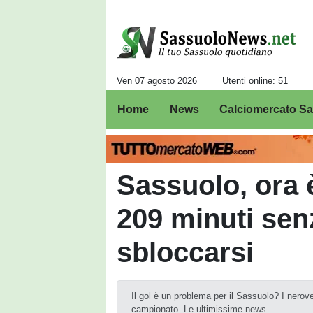
Ven 07 agosto 2026
Utenti online: 51
Home
News
Calciomercato S
Sassuolo, ora è
209 minuti senz
sbloccarsi
Il gol è un problema per il Sassuolo? I nerov
campionato. Le ultimissime news