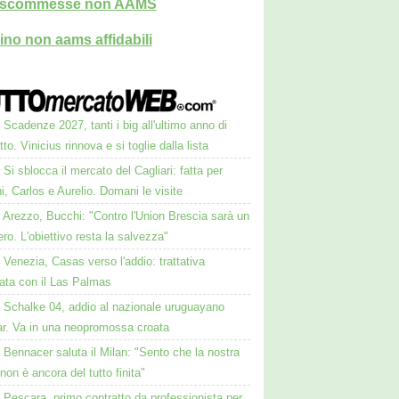
i scommesse non AAMS
ino non aams affidabili
Scadenze 2027, tanti i big all'ultimo anno di
tto. Vinicius rinnova e si toglie dalla lista
Si sblocca il mercato del Cagliari: fatta per
i, Carlos e Aurelio. Domani le visite
Arezzo, Bucchi: "Contro l'Union Brescia sarà un
ero. L'obiettivo resta la salvezza"
Venezia, Casas verso l'addio: trattativa
ata con il Las Palmas
Schalke 04, addio al nazionale uruguayano
ar. Va in una neopromossa croata
Bennacer saluta il Milan: "Sento che la nostra
 non è ancora del tutto finita"
Pescara, primo contratto da professionista per