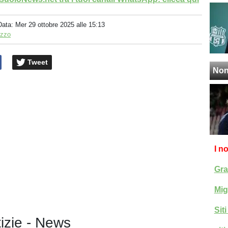
Data:
Mer 29 ottobre 2025 alle 15:13
izzo
Tweet
Non
I n
Gra
Mig
Sit
tizie - News