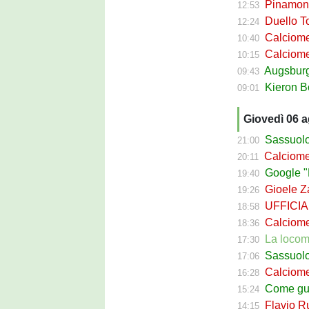
Pinamonti a
12:53
Duello Torin
12:24
Calciomercato
10:40
Calciomer
10:15
Augsburg Sas
09:43
Kieron Bowie 
09:01
Giovedì 06 
Sassuolo Cal
21:00
Calciomerca
20:11
Google "Fon
19:40
Gioele Zac
19:26
UFFICIALE
18:58
Calciomerca
18:36
La locomotiva
17:30
Sassuolo Celt
17:06
Calciomerc
16:28
Come guadagna
15:24
Flavio Russ
14:15