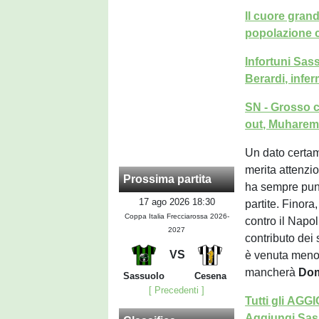
Il cuore gran
popolazione 
Infortuni Sa
Berardi, infe
SN - Grosso c
out, Muharem
Un dato certam
merita attenzi
Prossima partita
ha sempre punt
17 ago 2026 18:30
partite. Finora,
Coppa Italia Frecciarossa 2026-
contro il Napol
2027
contributo dei 
VS
è venuta meno.
mancherà
Dom
Sassuolo
Cesena
[ Precedenti ]
Tutti gli AG
Aggiungi Sass