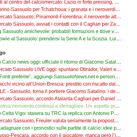
l centro del calciomercato: Lazio in forte pressing, Fiorentina osserva
o-Sassuolo per Tchatchoua: i granata e i neroverdi valutano per l'ex Verona
 Sassuolo, Pinamonti-Fiorentina: il neroverde alternativa a Pellegrino del Parma
cato Sassuolo, avviati i contatti con il Cagliari per Zappa
suolo amichevole: probabili formazioni e dove vederla in tv e streaming
al Sassuolo: prendersi la Serie A e la Scozia. Lui o Pinamonti: chi sarà titolare
ago
cio news oggi: ufficiale il ritorno di Giacomo Satalino a un mese dall'addio
to Sassuolo LIVE oggi: spuntano Obrador, Valeri e Darmian per la difesa
ti preferite", aggiungi SassuoloNews.net e personalizza le tue notizie
chi vicino all’Union Brescia: prestito con riscatto dal Sassuolo
 - Sassuolo, torna il portiere Giacomo Satalino: i dettagli
to Sassuolo, accordo Atalanta-Cagliari per Daniel Maldini: i dettagli
 neroverde continua a sferragliare. Un aspetto preoccupa Aquilani dopo il Celta
a Vigo: stasera su TRC la replica con Antonio Parrotto seconda voce nel 2° tempo
ato Sassuolo, Freuler valuta seriamente la proposta neroverde
re con i pronostici sulle partite di calcio: idee per gli appassionati di sport
o-Pescara, accordo con il giocatore: manca però l’intesa con il Sassuolo