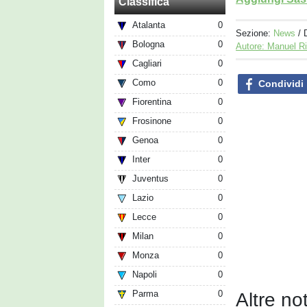
Classifica
Atalanta
0
Sezione:
News
/ 
Bologna
0
Autore: Manuel R
Cagliari
0
Como
0
Condividi
Fiorentina
0
Frosinone
0
Genoa
0
Inter
0
Juventus
0
Lazio
0
Lecce
0
Milan
0
Monza
0
Napoli
0
Parma
0
Altre no