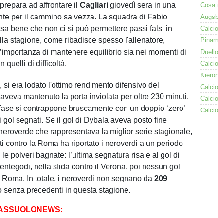
 prepara ad affrontare il
Cagliari
giovedì sera in una
ante per il cammino salvezza. La squadra di Fabio
, sa bene che non ci si può permettere passi falsi in
lla stagione, come ribadisce spesso l'allenatore,
l’importanza di mantenere equilibrio sia nei momenti di
 quelli di difficoltà.
si era lodato l'ottimo rendimento difensivo del
aveva mantenuto la porta inviolata per oltre 230 minuti.
fase si contrappone bruscamente con un doppio ‘zero’
i gol segnati. Se il gol di Dybala aveva posto fine
à neroverde che rappresentava la miglior serie stagionale,
ti contro la Roma ha riportato i neroverdi a un periodo
le polveri bagnate: l’ultima segnatura risale al gol di
entegodi, nella sfida contro il Verona, poi nessun gol
 Roma. In totale, i neroverdi non segnano da
209
o senza precedenti in questa stagione.
SASSUOLONEWS: