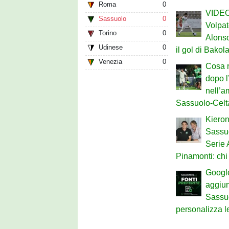
Roma
0
VIDEO 
Sassuolo
0
Volpat
Torino
0
Alonso
Udinese
0
il gol di Bakol
Venezia
0
Cosa r
dopo l
nell’a
Sassuolo-Celt
Kieron
Sassuo
Serie 
Pinamonti: chi 
Google
aggiu
Sassu
personalizza le