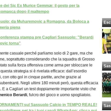
de dei Sic Ex Murice Gemmæ: il gesto per la
comasca dopo il maltempo
ssuolo: da Muharemovic a Romagna, da Boloca a
Esc
rmeria piena
onferenza stampa pre Cagliari Sassuolo: "Berardi
ovic torna"
ente casuale perché parliamo solo di 2 gare, ma che
one, soprattutto considerando che la squadra di Grosso
ato sulla forza offensiva come arma per sbloccare le
Sas
 questa strategia si è rivelata efficace: dall’esordio
i, con otto gol in cinque partite, anche grazie al
subentranti. Negli ultimi 180 minuti però, questa efficacia
 E a Cagliari un test doppiamente importante visto che
enico Berardi
, fulcro del gioco e uomo spogliatoio.
GIORNAMENTI sul Sassuolo Calcio in TEMPO REALE!
Sas
uoloNews.net tra i tuoi canali WhatsApp: clicca qui