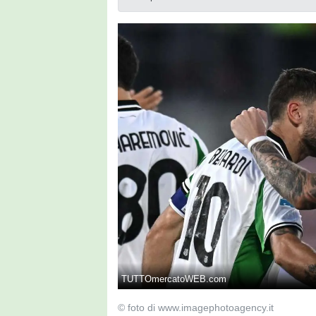
TUTTOmercatoWEB.com
© foto di www.imagephotoagency.it