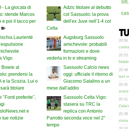
sit
- La giocata di
Adzic titolare al debutto
cas
o: stende Marcos
col Sassuolo: la prova
 e poi il tacco per
dell'ex Juve nell'1-4 col
a
Celta
ischia Laurienté
Augsburg Sassuolo
20:56
’espulsione
amichevole: probabili
contra
michevole
formazioni e dove
20:53
a Vigo
vederla in tv e streaming
Maldin
 Bowie al
Sassuolo Calcio news
20:49
lo: prendersi la
oggi: ufficiale il ritorno di
test v
A e la Scozia. Lui o
Giacomo Satalino a un
20:45
sarà titolare
mese dall'addio
avanz
 "Fonti preferite",
Sassuolo Celta Vigo:
20:41
ngi
stasera su TRC la
Zalaz
oloNews.net e
replica con Antonio
20:38
 tue notizie
Parrotto seconda voce nel 2°
storia
tempo
20:34