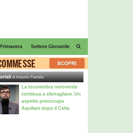
Primavera
Settore Giovanile
oriali
di Antonio Parrotto
La locomotiva neroverde
continua a sferragliare. Un
aspetto preoccupa
Aquilani dopo il Celta