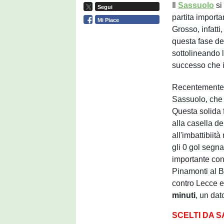
Il
Sassuolo
si
Segui
partita import
Mi Piace
Grosso, infatti
questa fase de
sottolineando 
successo che in
Recentemente, 
Sassuolo, che 
Questa solida 
alla casella de
all'imbattibiit
gli 0 gol segna
importante con 
Pinamonti al B
contro Lecce e
minuti
, un dat
SCELTI DA 