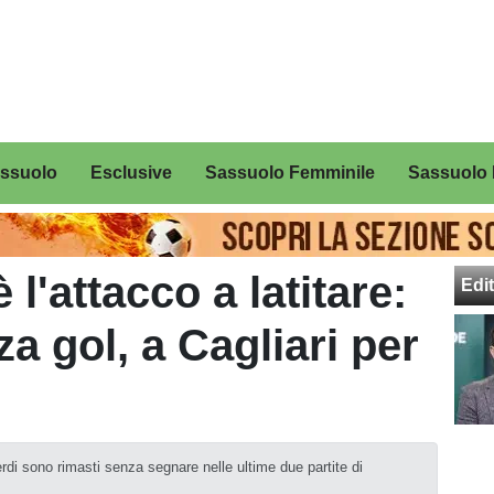
assuolo
Esclusive
Sassuolo Femminile
Sassuolo 
 l'attacco a latitare:
Edit
a gol, a Cagliari per
erdi sono rimasti senza segnare nelle ultime due partite di