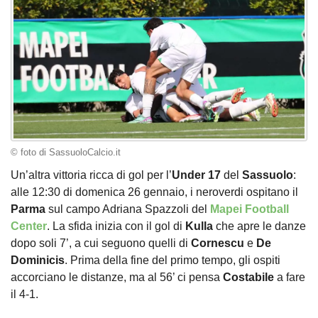
© foto di SassuoloCalcio.it
Un’altra vittoria ricca di gol per l’
Under
17
del
Sassuolo
:
alle 12:30 di domenica 26 gennaio, i neroverdi ospitano il
Parma
sul campo Adriana Spazzoli del
Mapei Football
Center
. La sfida inizia con il gol di
Kulla
che apre le danze
dopo soli 7’, a cui seguono quelli di
Cornescu
e
De
Dominicis
. Prima della fine del primo tempo, gli ospiti
accorciano le distanze, ma al 56’ ci pensa
Costabile
a fare
il 4-1.