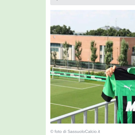
© foto di SassuoloCalcio.it