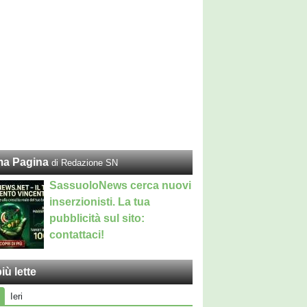
ma Pagina
di Redazione SN
SassuoloNews cerca nuovi
inserzionisti. La tua
pubblicità sul sito:
contattaci!
iù lette
Ieri