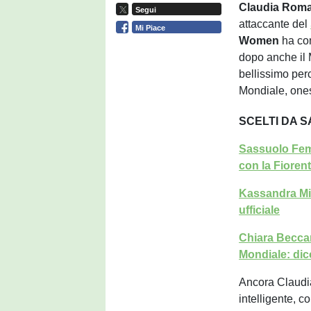
Claudia Roma
Segui
attaccante del
Mi Piace
Women
ha co
dopo anche il 
bellissimo perc
Mondiale, one
SCELTI DA 
Sassuolo Femmi
con la Fioren
Kassandra Mi
ufficiale
Chiara Beccar
Mondiale: dic
Ancora Claudi
intelligente, c