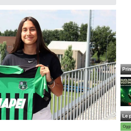
Pri
Le p
Oggi