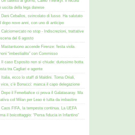
Un talento al giorno, Caleb Yirenkyi: il record
 uscita della lega danese
Dani Ceballos, svincolato di lusso. Ha salutato
 dopo nove anni, con uno di anticipo
Calciomercato no stop - Indiscrezioni, trattative
oscena del 6 agosto
Mastantuono accende Firenze: festa viola.
noni “imbestialito” con Commisso
Il caso Esposito non si chiude: durissimo botta
osta tra Cagliari e agente
Italia, ecco lo staff di Maldini. Torna Oriali,
i vice, c’è Bonucci: manca il capo delegazione
Dopo il Fenerbahce ci prova il Galatasaray. Ma
ttativa col Milan per Leao è tutta da imbastire
Caos FIFA, la tempesta continua. La UEFA
ma il boicottaggio: “Persa fiducia in Infantino”