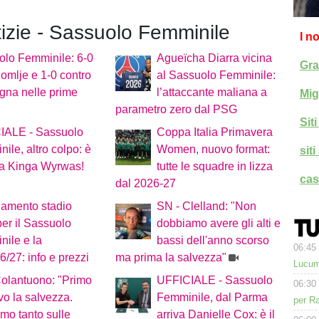
tizie - Sassuolo Femminile
I n
olo Femminile: 6-0
Agueïcha Diarra vicina
Gra
omlje e 1-0 contro
al Sassuolo Femminile:
ogna nelle prime
l’attaccante maliana a
Mig
parametro zero dal PSG
Sit
IALE - Sassuolo
Coppa Italia Primavera
ile, altro colpo: è
Women, nuovo format:
sit
ta Kinga Wyrwas!
tutte le squadre in lizza
cas
dal 2026-27
amento stadio
SN - Clelland: "Non
per il Sassuolo
dobbiamo avere gli alti e
ile e la
bassi dell'anno scorso
06:45
/27: info e prezzi
ma prima la salvezza"
Lucum
olantuono: "Primo
UFFICIALE - Sassuolo
06:30
ivo la salvezza.
Femminile, dal Parma
per Ra
mo tanto sulle
arriva Danielle Cox: è il