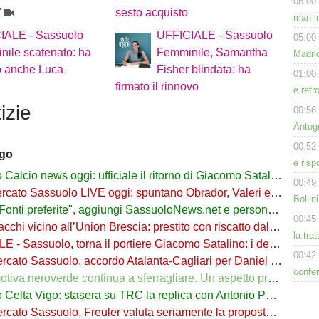
06:00
"
sesto acquisto
man in
IALE - Sassuolo
UFFICIALE - Sassuolo
05:00
ile scatenato: ha
Femminile, Samantha
Madrid
o anche Luca
Fisher blindata: ha
01:00
firmato il rinnovo
e retr
izie
00:56
Antog
00:52
ago
e risp
cio news oggi: ufficiale il ritorno di Giacomo Satalino a un mese dall'addio
00:49
to Sassuolo LIVE oggi: spuntano Obrador, Valeri e Darmian per la difesa
Bollin
ti preferite", aggiungi SassuoloNews.net e personalizza le tue notizie
00:45
chi vicino all’Union Brescia: prestito con riscatto dal Sassuolo
la tra
 - Sassuolo, torna il portiere Giacomo Satalino: i dettagli
00:42
to Sassuolo, accordo Atalanta-Cagliari per Daniel Maldini: i dettagli
confer
 neroverde continua a sferragliare. Un aspetto preoccupa Aquilani dopo il Celta
a Vigo: stasera su TRC la replica con Antonio Parrotto seconda voce nel 2° tempo
ato Sassuolo, Freuler valuta seriamente la proposta neroverde