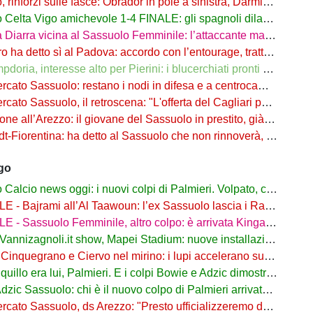
nforzi sulle fasce: Obrador in pole a sinistra, Darmian soluzione a destra
elta Vigo amichevole 1-4 FINALE: gli spagnoli dilagano nel finale
ra vicina al Sassuolo Femminile: l’attaccante maliana a parametro zero dal PSG
detto sì al Padova: accordo con l’entourage, trattativa con il Sassuolo in corso
, interesse alto per Pierini: i blucerchiati pronti a riprovarci a fine calciomercato
o Sassuolo: restano i nodi in difesa e a centrocampo. Occhio alle uscite
o Sassuolo, il retroscena: "L'offerta del Cagliari per Adzic era più alta"
all’Arezzo: il giovane del Sassuolo in prestito, già in campo a Rigutino
Fiorentina: ha detto al Sassuolo che non rinnoverà, viola in agguato
ago
lcio news oggi: i nuovi colpi di Palmieri. Volpato, caso rientrato
ajrami all’Al Taawoun: l’ex Sassuolo lascia i Rangers e riparte dall’Arabia Saudita
 - Sassuolo Femminile, altro colpo: è arrivata Kinga Wyrwas!
nnizagnoli.it show, Mapei Stadium: nuove installazioni all’esterno
nquegrano e Ciervo nel mirino: i lupi accelerano sul mercato dal Sassuolo
quillo era lui, Palmieri. E i colpi Bowie e Adzic dimostrano il perché
 Sassuolo: chi è il nuovo colpo di Palmieri arrivato dalla Juve. Ruolo e Fantacalcio
o Sassuolo, ds Arezzo: "Presto ufficializzeremo due arrivi dai neroverdi"