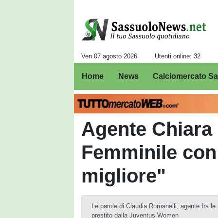
Ven 07 agosto 2026
Utenti online: 32
Home
News
Calciomercato S
Agente Chiara
Femminile con 
migliore"
Le parole di Claudia Romanelli, agente fra le
prestito dalla Juventus Women