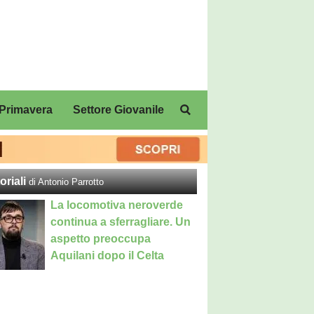
Primavera
Settore Giovanile
oriali
di Antonio Parrotto
La locomotiva neroverde
continua a sferragliare. Un
aspetto preoccupa
Aquilani dopo il Celta