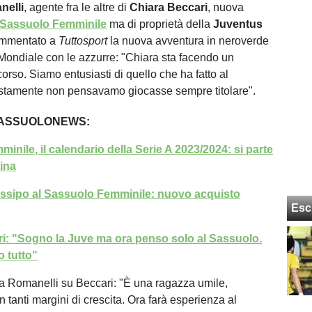
nelli
, agente fra le altre di
Chiara
Beccari
, nuova
Sassuolo Femminile
ma di proprietà della
Juventus
mmentato a
Tuttosport
la nuova avventura in neroverde
Mondiale con le azzurre: "Chiara sta facendo un
orso. Siamo entusiasti di quello che ha fatto al
stamente non pensavamo giocasse sempre titolare".
SASSUOLONEWS:
nile, il calendario della Serie A 2023/2024: si parte
tina
ssipo al Sassuolo Femminile: nuovo acquisto
Esc
i: "Sogno la Juve ma ora penso solo al Sassuolo.
o tutto"
a Romanelli su Beccari: "È una ragazza umile,
on tanti margini di crescita. Ora farà esperienza al