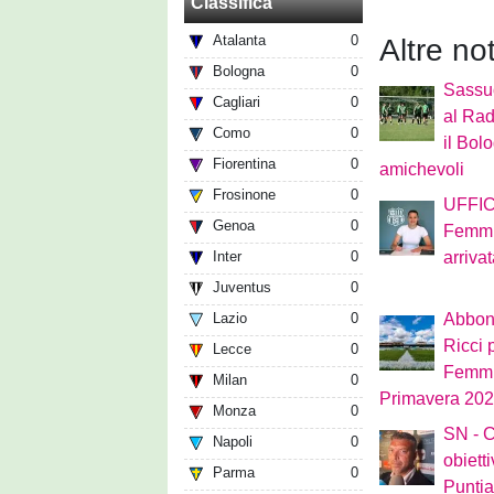
Classifica
Atalanta
0
Altre no
Bologna
0
Sassu
Cagliari
0
al Rad
Como
0
il Bol
Fiorentina
0
amichevoli
Frosinone
0
UFFIC
Genoa
0
Femmin
Inter
0
arriva
Juventus
0
Lazio
0
Abbon
Ricci 
Lecce
0
Femmin
Milan
0
Primavera 2026
Monza
0
SN - C
Napoli
0
obiett
Parma
0
Puntia