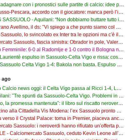
re con i pronostici sulle partite di calcio: idee per gli appassionati di sport
o-Pescara, accordo con il giocatore: manca però l’intesa con il Sassuolo
SSUOLO - Aquilani: “Non dobbiamo buttare tutto in vacca”
o Avellino, il ds: "Vi spiego a che punto siamo col Sassuolo"
suolo, lo svincolato ex Inter tra le opzioni ma c'è il solito Cagliari
to Sassuolo, fascia sinistra: Obrador in pole, Valeri l’alternativa
mminile: 6-0 al Radomlje e 1-0 contro il Bologna nelle prime amichevoli
urienté espulso in Sassuolo-Celta Vigo e rissa: cosa è successo
assuolo Celta Vigo 1-4: Bakola non basta. Espulso Laurienté
5 ago
lcio news oggi: il Celta Vigo passa al Ricci 1-4, Laurienté espulso
: "Tre spunti da Sassuolo-Celta Vigo. Problemi in difesa, lì non sto allenando"
 promessa mantenuta": il libro sul riscatto neroverde su Amazon e in libreria
o alla Cittadella Vis Modena: l’ex Sassuolo pronto a scendere in Serie D
rso il Crystal Palace: torna in Premier, piaceva anche al Sassuolo
ato Sassuolo: i neroverdi hanno rifiutato un'offerta per Pinamonti
 Calciomercato Sassuolo, ceduto Kevin Leone all'Arezzo: il comunicato