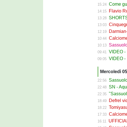
Come guadagna
15:24
Flavio Russ
14:15
SHORTS SA
13:28
Cinquegran
13:03
Darmian-Sas
12:19
Calciomerca
10:44
Sassuolo Fe
10:13
VIDEO - La
09:41
VIDEO - S
09:05
Mercoledì 0
Sassuolo Ca
22:56
SN - Aquilani
22:48
"Sassuolo, la
22:35
Defrel vicin
18:49
Tomiyasu ve
18:22
Calciomerc
17:33
UFFICIALE -
16:11