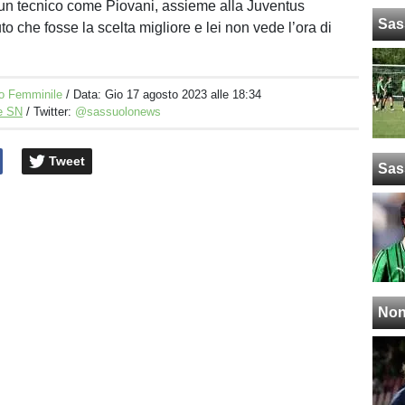
un tecnico come Piovani, assieme alla Juventus
Sas
 che fosse la scelta migliore e lei non vede l’ora di
o Femminile
/ Data:
Gio 17 agosto 2023 alle 18:34
e SN
/ Twitter:
@sassuolonews
Tweet
Sas
Non