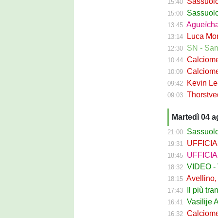
Sassuolo, ri
15:40
Sassuolo C
15:00
Agueïcha Diar
13:45
Luca Moro ha 
13:14
SN - Sampdoria
12:30
Calciomercat
10:44
Calciomercat
10:09
Kevin Leone 
09:42
Thorstvedt-
09:03
Martedì 04 
Sassuolo Ca
21:00
UFFICIALE - B
19:31
UFFICIALE
18:45
VIDEO - Va
18:32
Avellino, Ci
18:15
Il più tran
17:43
Vasilije Adzic
16:41
Calciomercat
16:32