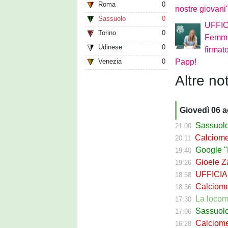
Roma
0
nostre giovani
Sassuolo
0
UFFIC
Torino
0
Femmin
Udinese
0
firmat
Venezia
0
Papp!
Altre not
Giovedì 06 
Sassuolo Cal
21:00
Calciomerca
20:11
Google "Fon
19:40
Gioele Zac
19:26
UFFICIALE
18:58
Calciomerca
18:36
La locomotiva
17:30
Sassuolo Celt
17:06
Calciomerc
16:28