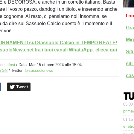
E e DECOROSA, e anche in un corretto italiano. Basta
are il vostro pezzo, dandogli un titolo, e inserendo anche
I n
 e cognome. Al resto, ci pensiamo noi! Insomma, se
 da dire sul Sassuolo Calcio questo è il momento e il
Gra
r voi!
Mig
GIORNAMENTI sul Sassuolo Calcio in TEMPO REALE!
uoloNews.net tra i tuoi canali WhatsApp: clicca qui
Sit
sit
dei tifosi
/ Data:
Mar 15 ottobre 2024 alle 15:04
e SN
/ Twitter:
@sassuolonews
cas
Tweet
05:00
primav
01:15
e retr