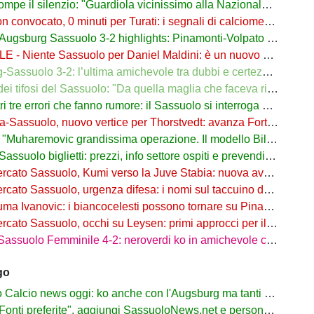
 il silenzio: "Guardiola vicinissimo alla Nazionale. Pirlo? C'era anche Grosso"
convocato, 0 minuti per Turati: i segnali di calciomercato di Aquilani
burg Sassuolo 3-2 highlights: Pinamonti-Volpato illudono, poi Muric sbaglia
 Niente Sassuolo per Daniel Maldini: è un nuovo giocatore del Cagliari
uolo 3-2: l’ultima amichevole tra dubbi e certezze. Il calcio d'agosto è finito
fosi del Sassuolo: "Da quella maglia che faceva ridere all’addio: grazie di tutto, Thor"
 tre errori che fanno rumore: il Sassuolo si interroga sul suo portiere
assuolo, nuovo vertice per Thorstvedt: avanza Fortini come contropartita
haremovic grandissima operazione. Il modello Bilbao, Aquilani e Adzic: dico tutto"
ssuolo biglietti: prezzi, info settore ospiti e prevendita Vivaticket
to Sassuolo, Kumi verso la Juve Stabia: nuova avventura in Serie B
ato Sassuolo, urgenza difesa: i nomi sul taccuino del ds Palmieri
a Ivanovic: i biancocelesti possono tornare su Pinamonti del Sassuolo
Sassuolo, occhi su Leysen: primi approcci per il difensore dell'Union Saint-Gilloise
uolo Femminile 4-2: neroverdi ko in amichevole con una squadra di B
go
lcio news oggi: ko anche con l'Augsburg ma tanti segnali positivi
ti preferite", aggiungi SassuoloNews.net e personalizza le tue notizie