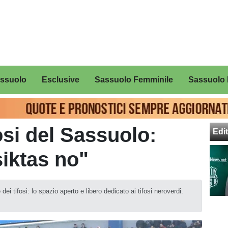
assuolo
Esclusive
Sassuolo Femminile
Sassuolo 
osi del Sassuolo:
Edit
siktas no"
ei tifosi: lo spazio aperto e libero dedicato ai tifosi neroverdi.