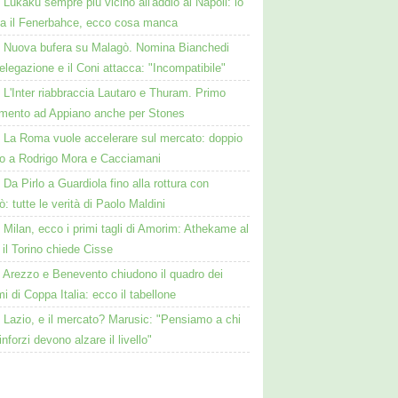
Lukaku sempre più vicino all'addio al Napoli: lo
ta il Fenerbahce, ecco cosa manca
Nuova bufera su Malagò. Nomina Bianchedi
legazione e il Coni attacca: "Incompatibile"
L'Inter riabbraccia Lautaro e Thuram. Primo
amento ad Appiano anche per Stones
La Roma vuole accelerare sul mercato: doppio
to a Rodrigo Mora e Cacciamani
Da Pirlo a Guardiola fino alla rottura con
: tutte le verità di Paolo Maldini
Milan, ecco i primi tagli di Amorim: Athekame al
 il Torino chiede Cisse
Arezzo e Benevento chiudono il quadro dei
i di Coppa Italia: ecco il tabellone
Lazio, e il mercato? Marusic: "Pensiamo a chi
rinforzi devono alzare il livello"