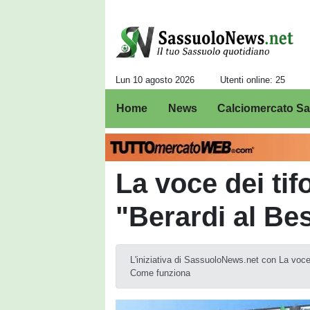
Lun 10 agosto 2026
Utenti online: 25
Home
News
Calciomercato S
La voce dei tif
"Berardi al Be
L'iniziativa di SassuoloNews.net con La voce d
Come funziona