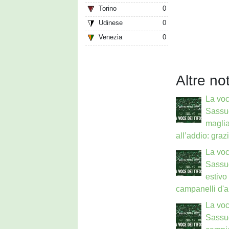
Torino
0
Udinese
0
Venezia
0
Altre not
La voc
Sassuo
maglia
all’addio: grazi
La voc
Sassuo
estivo
campanelli d'a
La voc
Sassu