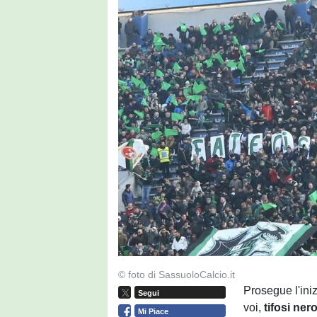
© foto di SassuoloCalcio.it
Prosegue l'iniz
Segui
voi,
tifosi
nero
Mi Piace