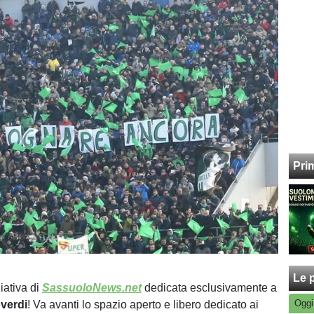
Pri
Le p
iativa di
SassuoloNews.net
dedicata esclusivamente a
Oggi
verdi
! Va avanti lo spazio aperto e libero dedicato ai