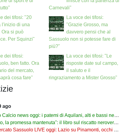
ne di sport e di
finisce con la partenza di
tutto"
Carnevali"
e dei tifosi: "20
La voce dei tifosi:
 l'inizio di una
"Grazie Grosso, ma
. Ora si può
davvero pensi che al
ice. Per Squinzi"
Sassuolo non si potesse fare di
più?"
 dei tifosi:
La voce dei tifosi: "Le
olo, ben fatto. Ora
risposte date sul campo,
vario del mercato,
il saluto e il
saprà cosa fare"
ringraziamento a Mister Grosso"
izie
9 ago
lcio news oggi: i patemi di Aquilani, alti e bassi nel nuovo inizio
 promessa mantenuta": il libro sul riscatto neroverde su Amazon e in libreria
to Sassuolo LIVE oggi: Lazio su Pinamonti, occhi su Rugani e Leysen