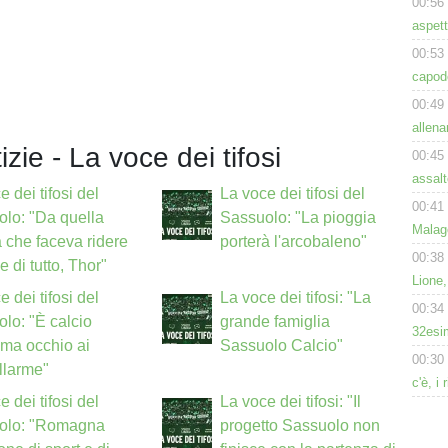
00:56
aspet
00:53
capode
00:49
allen
izie - La voce dei tifosi
00:45
assal
e dei tifosi del
La voce dei tifosi del
00:41
lo: "Da quella
Sassuolo: "La pioggia
Malagò
 che faceva ridere
porterà l'arcobaleno"
00:38
e di tutto, Thor"
Lione,
e dei tifosi del
La voce dei tifosi: "La
00:34
lo: "È calcio
grande famiglia
32esim
 ma occhio ai
Sassuolo Calcio"
00:30
llarme"
c'è, i 
e dei tifosi del
La voce dei tifosi: "Il
olo: "Romagna
progetto Sassuolo non