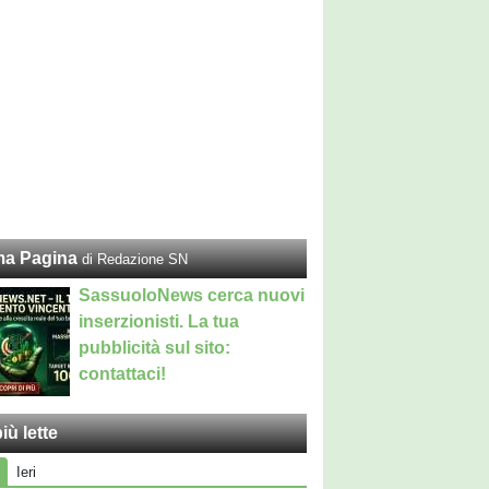
ma Pagina
di Redazione SN
SassuoloNews cerca nuovi
inserzionisti. La tua
pubblicità sul sito:
contattaci!
iù lette
Ieri