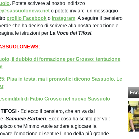
uolo
. Potete scrivere al nostro indirizzo
ne@sassuolonews.net
o potete inviarci un messaggio
stro
profilo Facebook
o
Instagram
. A seguire il pensiero
overde che ha deciso di scrivere alla nostra redazione e
 pagina le istruzioni per
La Voce dei Tifosi
.
SASSUOLONEWS:
olo, il dubbio di formazione per Grosso: tentazione
re
25: Pisa in testa, ma i pronostici dicono Sassuolo. Le
st
Esc
rescindibili di Fabio Grosso nel nuovo Sassuolo
TIFOSI -
Ed ecco il pensiero, che arriva dal
de,
Samuele
Barbieri
. Ecco cosa ha scritto per voi:
 capisco che Mimmo vuole andare a giocare la
vare l'emozione di sentire l'inno della più grande