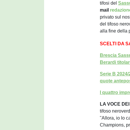
tifosi del
Sass
mail
redazio
privato sul no
del tifoso ner
alla fine della
SCELTI DA 
Brescia Sassu
Berardi titola
Serie B 2024/
quote antepo
I quattro imp
LA VOCE DEI 
tifoso nerover
"Allora, io lo
Champions, pro