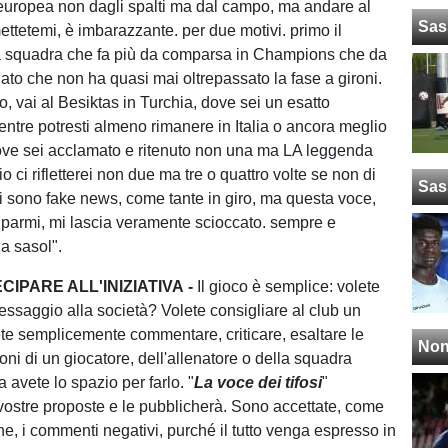
uropea non dagli spalti ma dal campo, ma andare al
Sas
ettetemi, è imbarazzante. per due motivi. primo il
a squadra che fa più da comparsa in Champions che da
dato che non ha quasi mai oltrepassato la fase a gironi.
, vai al Besiktas in Turchia, dove sei un esatto
ntre potresti almeno rimanere in Italia o ancora meglio
ove sei acclamato e ritenuto non una ma LA leggenda
io ci rifletterei non due ma tre o quattro volte se non di
Sas
i sono fake news, come tante in giro, ma questa voce,
uparmi, mi lascia veramente scioccato. sempre e
a sasol".
IPARE ALL'INIZIATIVA -
Il gioco è semplice: volete
saggio alla società? Volete consigliare al club un
te semplicemente commentare, criticare, esaltare le
Non
oni di un giocatore, dell'allenatore o della squadra
 avete lo spazio per farlo. "
La voce dei tifosi
"
 vostre proposte e le pubblicherà. Sono accettate, come
tiche, i commenti negativi, purché il tutto venga espresso in