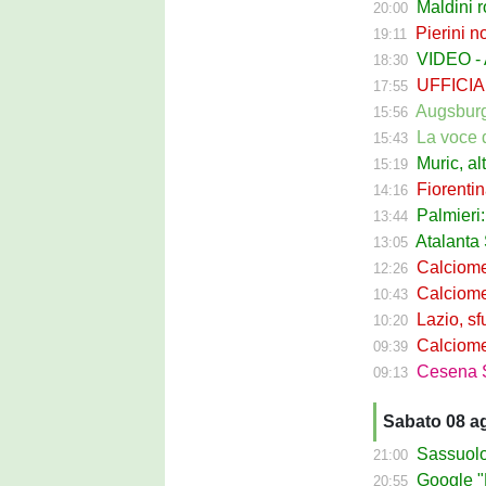
Maldini rompe
20:00
Pierini non 
19:11
VIDEO - Augs
18:30
UFFICIALE -
17:55
Augsburg-Sass
15:56
La voce dei ti
15:43
Muric, altri
15:19
Fiorentina-S
14:16
Palmieri: "Mu
13:44
Atalanta Sa
13:05
Calciomerca
12:26
Calciomerc
10:43
Lazio, sfum
10:20
Calciomercato 
09:39
Cesena Sass
09:13
Sabato 08 a
Sassuolo Ca
21:00
Google "Fon
20:55