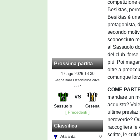
competizione e
Besiktas, perm
Besiktas è un
protagonista, 
secondo motivo
sconosciuto me
al Sassuolo d
del club. forse 
più. Poi magar
Prossima partita
oltre a preocc
17 ago 2026 18:30
comunque forz
Coppa Italia Frecciarossa 2026-
2027
COME PARTEC
VS
mandare un mes
acquisto? Vole
Sassuolo
Cesena
ultime prestazi
[ Precedenti ]
neroverde? Ora
Classifica
raccoglierà le
scritto, le cri
Atalanta
0