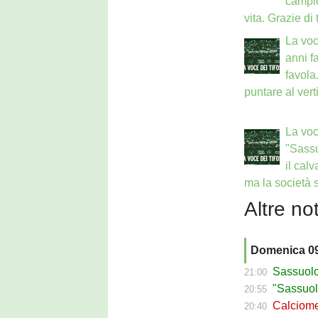
campio
vita. Grazie di 
La voc
anni fa
favola
puntare al vert
La voce
"Sassu
il cal
ma la società 
Altre not
Domenica 0
Sassuolo Ca
21:00
"Sassuolo, la
20:55
Calciomerca
20:40