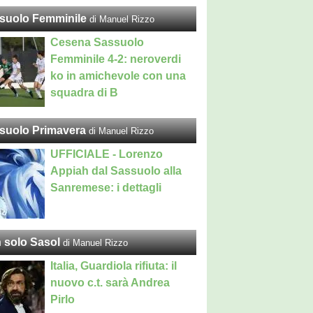
suolo Femminile
di Manuel Rizzo
Cesena Sassuolo
Femminile 4-2: neroverdi
ko in amichevole con una
squadra di B
suolo Primavera
di Manuel Rizzo
UFFICIALE - Lorenzo
Appiah dal Sassuolo alla
Sanremese: i dettagli
 solo Sasol
di Manuel Rizzo
Italia, Guardiola rifiuta: il
nuovo c.t. sarà Andrea
Pirlo