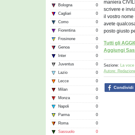
maniera CIVIL
Bologna
0
scrivere e invi
Cagliari
0
il vostro nome
Como
0
avete qualcosa
Fiorentina
0
posto giusto pe
Frosinone
0
Tutti gli AG
Genoa
0
Aggiungi Sass
Inter
0
Juventus
0
Sezione:
La voce 
Autore: Redazion
Lazio
0
Lecce
0
Condividi
Milan
0
Monza
0
Napoli
0
Parma
0
Roma
0
Sassuolo
0