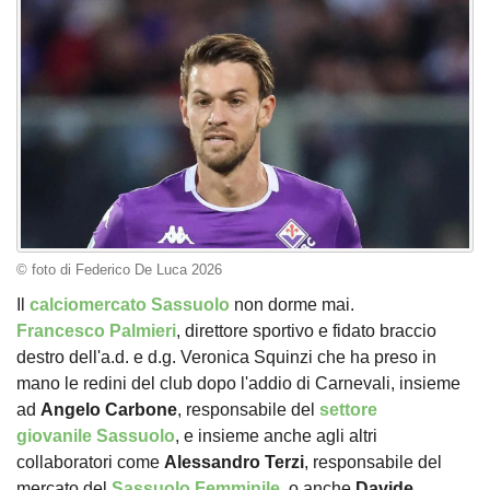
© foto di Federico De Luca 2026
Il
calciomercato Sassuolo
non dorme mai.
Francesco
Palmieri
, direttore sportivo e fidato braccio
destro dell'a.d. e d.g. Veronica Squinzi che ha preso in
mano le redini del club dopo l'addio di Carnevali, insieme
ad
Angelo
Carbone
, responsabile del
settore
giovanile Sassuolo
, e insieme anche agli altri
collaboratori come
Alessandro
Terzi
, responsabile del
mercato del
Sassuolo Femminile
, o anche
Davide