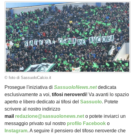
© foto di SassuoloCalcio.it
Prosegue l'iniziativa di
SassuoloNews.net
dedicata
esclusivamente a voi,
tifosi
neroverdi
! Va avanti lo spazio
aperto e libero dedicato ai tifosi del
Sassuolo
. Potete
scrivere al nostro indirizzo
mail
redazione@sassuolonews.net
o potete inviarci un
messaggio privato sul nostro
profilo Facebook
o
Instagram
. A seguire il pensiero del tifoso neroverde che