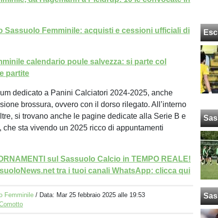
 Sassuolo Femminile: acquisti e cessioni ufficiali di
Esc
inile calendario poule salvezza: si parte col
e partite
um dedicato a Panini Calciatori 2024-2025, anche
sione brossura, ovvero con il dorso rilegato. All’interno
ltre, si trovano anche le pagine dedicate alla Serie B e
Sas
, che sta vivendo un 2025 ricco di appuntamenti
GIORNAMENTI sul Sassuolo Calcio in TEMPO REALE!
uoloNews.net tra i tuoi canali WhatsApp: clicca qui
o Femminile
/ Data:
Mar 25 febbraio 2025 alle 19:53
Sas
 Comotto