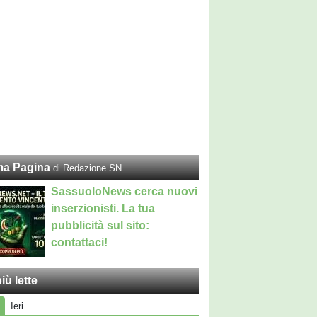
ma Pagina
di Redazione SN
SassuoloNews cerca nuovi
inserzionisti. La tua
pubblicità sul sito:
contattaci!
iù lette
Ieri