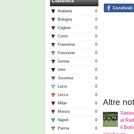
Classifica
Condividi
Atalanta
0
Bologna
0
Cagliari
0
Como
0
Fiorentina
0
Frosinone
0
Genoa
0
Inter
0
Juventus
0
Lazio
0
Lecce
0
Altre no
Milan
0
Monza
0
Sassu
Napoli
0
al Rad
il Bol
Parma
0