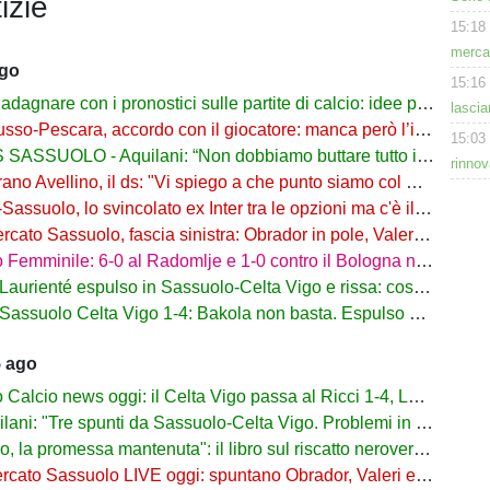
izie
15:18
mercat
ago
15:16
re con i pronostici sulle partite di calcio: idee per gli appassionati di sport
lascia
o-Pescara, accordo con il giocatore: manca però l’intesa con il Sassuolo
15:03
SSUOLO - Aquilani: “Non dobbiamo buttare tutto in vacca”
rinnov
o Avellino, il ds: "Vi spiego a che punto siamo col Sassuolo"
suolo, lo svincolato ex Inter tra le opzioni ma c'è il solito Cagliari
to Sassuolo, fascia sinistra: Obrador in pole, Valeri l’alternativa
mminile: 6-0 al Radomlje e 1-0 contro il Bologna nelle prime amichevoli
urienté espulso in Sassuolo-Celta Vigo e rissa: cosa è successo
assuolo Celta Vigo 1-4: Bakola non basta. Espulso Laurienté
5 ago
lcio news oggi: il Celta Vigo passa al Ricci 1-4, Laurienté espulso
: "Tre spunti da Sassuolo-Celta Vigo. Problemi in difesa, lì non sto allenando"
 promessa mantenuta": il libro sul riscatto neroverde su Amazon e in libreria
to Sassuolo LIVE oggi: spuntano Obrador, Valeri e Darmian per la difesa