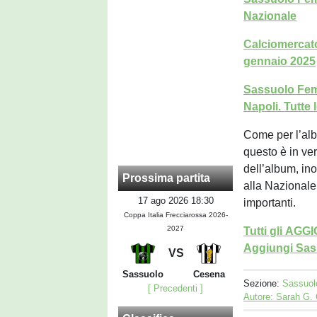
Nazionale
Calciomercato
gennaio 2025
Sassuolo Femm
Napoli. Tutte l
Come per l’alb
questo è in ver
dell’album, ino
Prossima partita
alla Nazionale
17 ago 2026 18:30
importanti.
Coppa Italia Frecciarossa 2026-
2027
Tutti gli AG
Aggiungi Sass
VS
Sassuolo
Cesena
Sezione:
Sassuol
[ Precedenti ]
Autore: Sarah G.