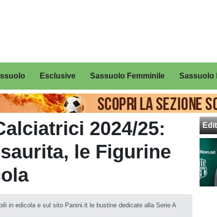
assuolo
Esclusive
Sassuolo Femminile
Sassuolo 
alciatrici 2024/25:
Edit
aurita, le Figurine
cola
i in edicola e sul sito Panini.it le bustine dedicate alla Serie A