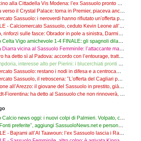
o alla Cittadella Vis Modena: l’ex Sassuolo pronto a scendere in Serie D
rso il Crystal Palace: torna in Premier, piaceva anche al Sassuolo
ato Sassuolo: i neroverdi hanno rifiutato un'offerta per Pinamonti
 Calciomercato Sassuolo, ceduto Kevin Leone all'Arezzo: il comunicato
nforzi sulle fasce: Obrador in pole a sinistra, Darmian soluzione a destra
elta Vigo amichevole 1-4 FINALE: gli spagnoli dilagano nel finale
ra vicina al Sassuolo Femminile: l’attaccante maliana a parametro zero dal PSG
detto sì al Padova: accordo con l’entourage, trattativa con il Sassuolo in corso
, interesse alto per Pierini: i blucerchiati pronti a riprovarci a fine calciomercato
o Sassuolo: restano i nodi in difesa e a centrocampo. Occhio alle uscite
o Sassuolo, il retroscena: "L'offerta del Cagliari per Adzic era più alta"
all’Arezzo: il giovane del Sassuolo in prestito, già in campo a Rigutino
Fiorentina: ha detto al Sassuolo che non rinnoverà, viola in agguato
ago
lcio news oggi: i nuovi colpi di Palmieri. Volpato, caso rientrato
ti preferite", aggiungi SassuoloNews.net e personalizza le tue notizie
ajrami all’Al Taawoun: l’ex Sassuolo lascia i Rangers e riparte dall’Arabia Saudita
 - Sassuolo Femminile, altro colpo: è arrivata Kinga Wyrwas!