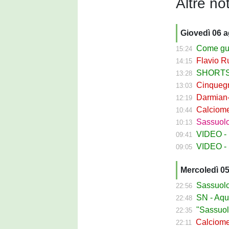
Altre not
Giovedì 06 
Come guadagna
15:24
Flavio Russ
14:15
SHORTS SA
13:28
Cinquegran
13:03
Darmian-Sas
12:19
Calciomerca
10:44
Sassuolo Fe
10:13
VIDEO - La
09:41
VIDEO - S
09:05
Mercoledì 0
Sassuolo Ca
22:56
SN - Aquilani
22:48
"Sassuolo, la
22:35
Calciomerca
22:11