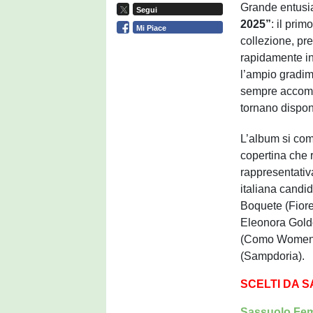
Grande entusi
Segui
2025”
: il pri
Mi Piace
collezione, pr
rapidamente i
l’ampio gradim
sempre accompa
tornano disponib
L’album si com
copertina che 
rappresentati
italiana candid
Boquete (Fiore
Eleonora Gold
(Como Women),
(Sampdoria).
SCELTI DA 
Sassuolo Femm