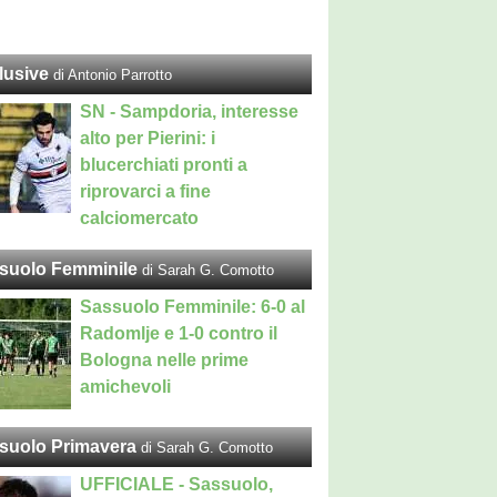
lusive
di Antonio Parrotto
SN - Sampdoria, interesse
alto per Pierini: i
blucerchiati pronti a
riprovarci a fine
calciomercato
suolo Femminile
di Sarah G. Comotto
Sassuolo Femminile: 6-0 al
Radomlje e 1-0 contro il
Bologna nelle prime
amichevoli
suolo Primavera
di Sarah G. Comotto
UFFICIALE - Sassuolo,