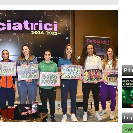
Pri
Le p
Oggi