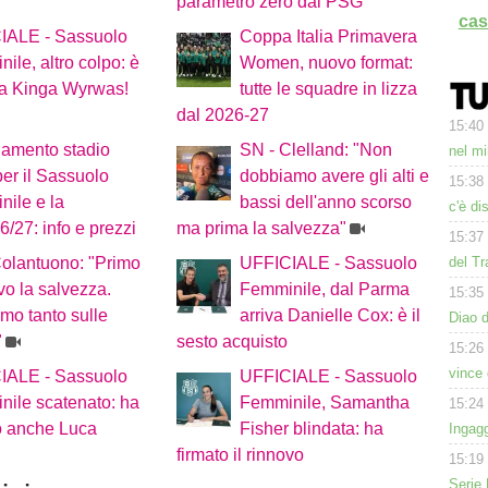
parametro zero dal PSG
cas
IALE - Sassuolo
Coppa Italia Primavera
ile, altro colpo: è
Women, nuovo format:
ta Kinga Wyrwas!
tutte le squadre in lizza
dal 2026-27
15:40
amento stadio
SN - Clelland: "Non
nel mi
per il Sassuolo
dobbiamo avere gli alti e
15:38
ile e la
bassi dell'anno scorso
c'è di
/27: info e prezzi
ma prima la salvezza"
15:37
del Tr
olantuono: "Primo
UFFICIALE - Sassuolo
ivo la salvezza.
Femminile, dal Parma
15:35
mo tanto sulle
arriva Danielle Cox: è il
Diao d
"
sesto acquisto
15:26
vince 
IALE - Sassuolo
UFFICIALE - Sassuolo
ile scatenato: ha
Femminile, Samantha
15:24
o anche Luca
Fisher blindata: ha
Ingagg
firmato il rinnovo
15:19
Serie 