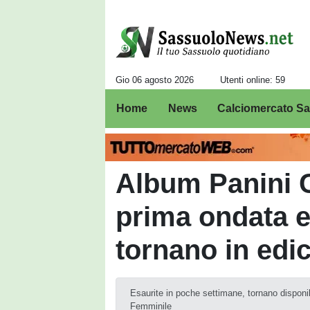
Gio 06 agosto 2026
Utenti online: 59
Home
News
Calciomercato S
Album Panini C
prima ondata es
tornano in edi
Esaurite in poche settimane, tornano disponibil
Femminile