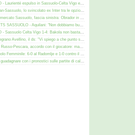
VIDEO - Laurienté espulso in Sassuolo-Celta Vigo e rissa: cosa è successo
Darmian-Sassuolo, lo svincolato ex Inter tra le opzioni ma c'è il solito Cagliari
Calciomercato Sassuolo, fascia sinistra: Obrador in pole, Valeri l’alternativa
SHORTS SASSUOLO - Aquilani: “Non dobbiamo buttare tutto in vacca”
VIDEO - Sassuolo Celta Vigo 1-4: Bakola non basta. Espulso Laurienté
Cinquegrano Avellino, il ds: "Vi spiego a che punto siamo col Sassuolo"
Flavio Russo-Pescara, accordo con il giocatore: manca però l’intesa con il Sassuolo
Sassuolo Femminile: 6-0 al Radomlje e 1-0 contro il Bologna nelle prime amichevoli
Come guadagnare con i pronostici sulle partite di calcio: idee per gli appassionati di sport