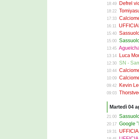
Defrel vicin
18:49
Tomiyasu ve
18:22
Calciomerc
17:33
UFFICIALE -
16:11
Sassuolo, ri
15:40
Sassuolo C
15:00
Agueïcha Diar
13:45
Luca Moro ha 
13:14
SN - Sampdoria
12:30
Calciomercat
10:44
Calciomercat
10:09
Kevin Leone 
09:42
Thorstvedt-
09:03
Martedì 04 
Sassuolo Ca
21:00
Google "Fon
20:17
UFFICIALE - B
19:31
UFFICIALE
18:45