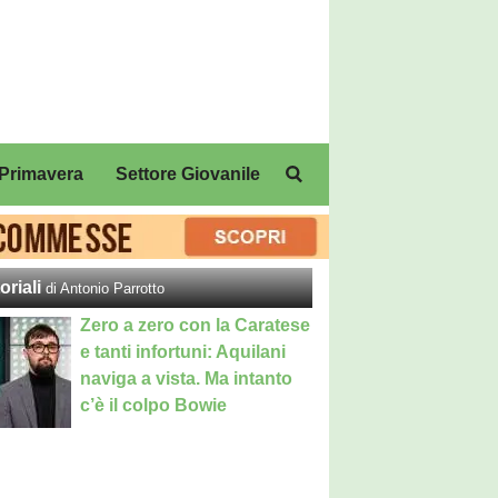
Primavera
Settore Giovanile
oriali
di Antonio Parrotto
Zero a zero con la Caratese
e tanti infortuni: Aquilani
naviga a vista. Ma intanto
c’è il colpo Bowie