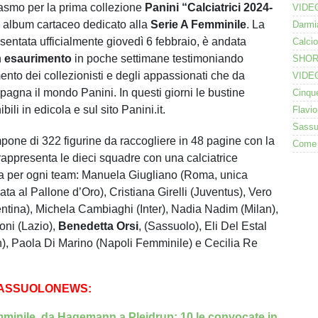
asmo per la prima collezione
Panini “Calciatrici 2024-
mo album cartaceo dedicato alla
Serie A Femminile
. La
esentata ufficialmente giovedì 6 febbraio, è andata
n
esaurimento
in poche settimane testimoniando
ento dei collezionisti e degli appassionati che da
gna il mondo Panini. In questi giorni le bustine
ili in edicola e sul sito Panini.it.
pone di 322 figurine da raccogliere in 48 pagine con la
rappresenta le dieci squadre con una calciatrice
va per ogni team: Manuela Giugliano (Roma, unica
ata al Pallone d’Oro), Cristiana Girelli (Juventus), Vero
ntina), Michela Cambiaghi (Inter), Nadia Nadim (Milan),
oni (Lazio),
Benedetta Orsi
, (Sassuolo), Eli Del Estal
 Paola Di Marino (Napoli Femminile) e Cecilia Re
SASSUOLONEWS:
inile, da Hagemann a Pleidrup: 10 le convocate in