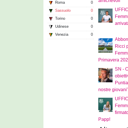
amichevoli
Roma
0
UFFIC
Sassuolo
0
Femmin
Torino
0
arriva
Udinese
0
Venezia
0
Abbon
Ricci 
Femmin
Primavera 2026
SN - C
obiett
Puntia
nostre giovani
UFFIC
Femmin
firmat
Papp!