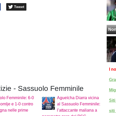
Tweet
Non
I n
Gra
tizie - Sassuolo Femminile
Mig
olo Femminile: 6-0
Agueïcha Diarra vicina
Sit
omlje e 1-0 contro
al Sassuolo Femminile:
ogna nelle prime
l’attaccante maliana a
sit