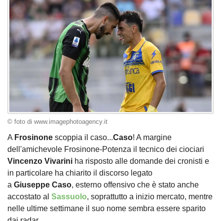
© foto di www.imagephotoagency.it
A
Frosinone
scoppia il caso...
Caso
! A margine
dell'amichevole Frosinone-Potenza il tecnico dei ciociari
Vincenzo
Vivarini
ha risposto alle domande dei cronisti e
in particolare ha chiarito il discorso legato
a
Giuseppe
Caso
, esterno offensivo che è stato anche
accostato al
Sassuolo
, soprattutto a inizio mercato, mentre
nelle ultime settimane il suo nome sembra essere sparito
dai radar.