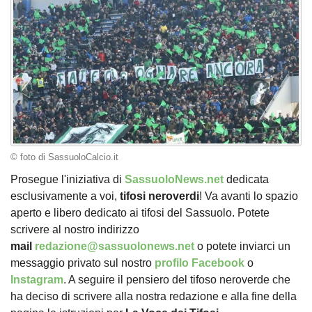
© foto di SassuoloCalcio.it
Prosegue l'iniziativa di
SassuoloNews.net
dedicata
esclusivamente a voi,
tifosi
neroverdi
! Va avanti lo spazio
aperto e libero dedicato ai tifosi del Sassuolo. Potete
scrivere al nostro indirizzo
mail
redazione@sassuolonews.net
o potete inviarci un
messaggio privato sul nostro
profilo Facebook
o
Instagram
. A seguire il pensiero del tifoso neroverde che
ha deciso di scrivere alla nostra redazione e alla fine della