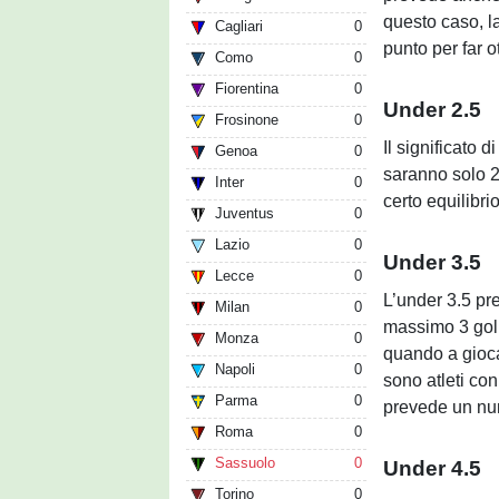
questo caso, l
Cagliari
0
punto per far o
Como
0
Fiorentina
0
Under 2.5
Frosinone
0
Il significato 
Genoa
0
saranno solo 2 
Inter
0
certo equilibri
Juventus
0
Lazio
0
Under 3.5
Lecce
0
L’under 3.5 pre
Milan
0
massimo 3 gol 
Monza
0
quando a giocar
Napoli
0
sono atleti con
Parma
0
prevede un num
Roma
0
Sassuolo
0
Under 4.5
Torino
0