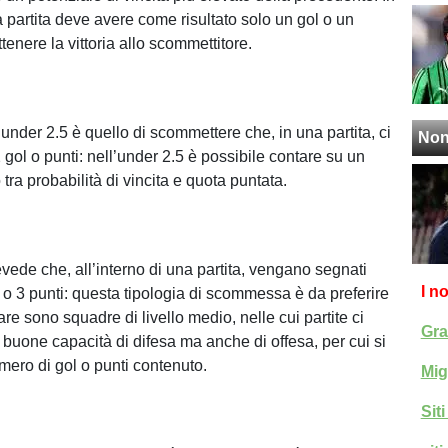
a partita deve avere come risultato solo un gol o un
ttenere la vittoria allo scommettitore.
di under 2.5 è quello di scommettere che, in una partita, ci
Non
gol o punti: nell’under 2.5 è possibile contare su un
o tra probabilità di vincita e quota puntata.
vede che, all’interno di una partita, vengano segnati
I n
o 3 punti: questa tipologia di scommessa è da preferire
e sono squadre di livello medio, nelle cui partite ci
Gra
 buone capacità di difesa ma anche di offesa, per cui si
ero di gol o punti contenuto.
Mig
Sit