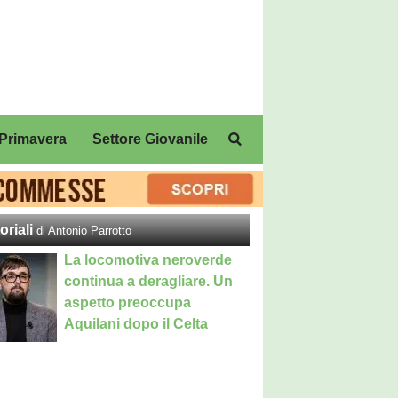
Primavera
Settore Giovanile
oriali
di Antonio Parrotto
La locomotiva neroverde
continua a deragliare. Un
aspetto preoccupa
Aquilani dopo il Celta