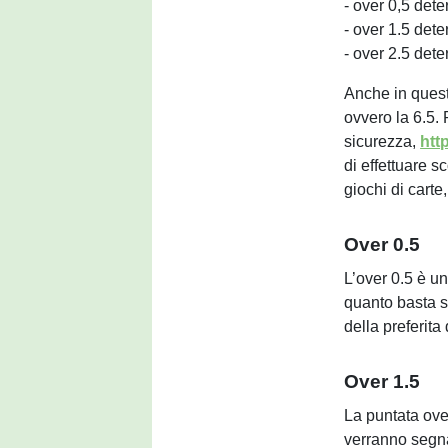
- over 0,5 dete
- over 1.5 dete
- over 2.5 dete
Anche in questo
ovvero la 6.5. 
sicurezza,
htt
di effettuare s
giochi di carte,
Over 0.5
L’over 0.5 è un
quanto basta so
della preferita
Over 1.5
La puntata ove
verranno segnat