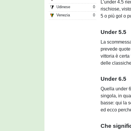
L’under 4.5 rie
Udinese
0
rischiose, vist
Venezia
0
5 o più gol o 
Under 5.5
La scommessa c
prevede quote d
vittoria è certa
delle classiche
Under 6.5
Quella under 
singola, in qua
basse: qui la 
ed ecco perché
Che signif