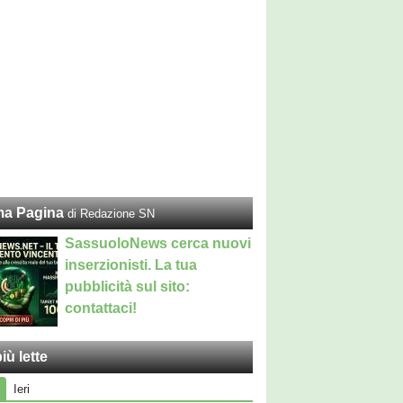
ma Pagina
di Redazione SN
SassuoloNews cerca nuovi
inserzionisti. La tua
pubblicità sul sito:
contattaci!
iù lette
Ieri