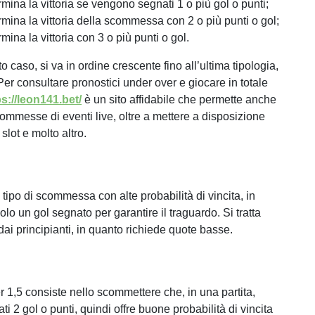
rmina la vittoria se vengono segnati 1 o più gol o punti;
rmina la vittoria della scommessa con 2 o più punti o gol;
rmina la vittoria con 3 o più punti o gol.
 caso, si va in ordine crescente fino all’ultima tipologia,
Per consultare pronostici under over e giocare in totale
ps://leon141.bet/
è un sito affidabile che permette anche
commesse di eventi live, oltre a mettere a disposizione
 slot e molto altro.
 tipo di scommessa con alte probabilità di vincita, in
lo un gol segnato per garantire il traguardo. Si tratta
 dai principianti, in quanto richiede quote basse.
r 1,5 consiste nello scommettere che, in una partita,
i 2 gol o punti, quindi offre buone probabilità di vincita