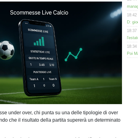
manage
18:42
D: gi
18:37
l'esta
18:34
Poi Ma
e under over, chi punta su una delle tipologie di over
do che il risultato della partita supererà un determinato