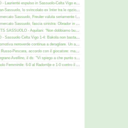
VIDEO - Laurienté espulso in Sassuolo-Celta Vigo e rissa: cosa è successo
Darmian-Sassuolo, lo svincolato ex Inter tra le opzioni ma c'è il solito Cagliari
Calciomercato Sassuolo, Freuler valuta seriamente la proposta neroverde
Calciomercato Sassuolo, fascia sinistra: Obrador in pole, Valeri l’alternativa
SHORTS SASSUOLO - Aquilani: “Non dobbiamo buttare tutto in vacca”
VIDEO - Sassuolo Celta Vigo 1-4: Bakola non basta. Espulso Laurienté
La locomotiva neroverde continua a deragliare. Un aspetto preoccupa Aquilani dopo il Celta
Flavio Russo-Pescara, accordo con il giocatore: manca però l’intesa con il Sassuolo
Cinquegrano Avellino, il ds: "Vi spiego a che punto siamo col Sassuolo"
Sassuolo Femminile: 6-0 al Radomlje e 1-0 contro il Bologna nelle prime amichevoli