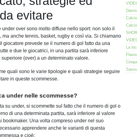
icato, strategie ed
 da evitare
nder over sono molto diffuse nello sport: non solo il
o
, ma anche tennis, basket, rugby e così via. Si chiamano
il giocatore prevede se il numero di gol fatto da una
utte e due le giocatrici, in una partita sarà inferiore
 superiore (over) a un determinato valore.
e quali sono le varie tipologie e quali strategie seguire
vitare in queste scommesse.
ica under nelle scommesse?
a su under, si scommette sul fatto che il numero di gol o
terno di una determinata partita, sarà inferiore al valore
ai bookmaker. Una volta compreso under nel suo
 necessario apprendere anche le varianti di questa
commessa e cioè: