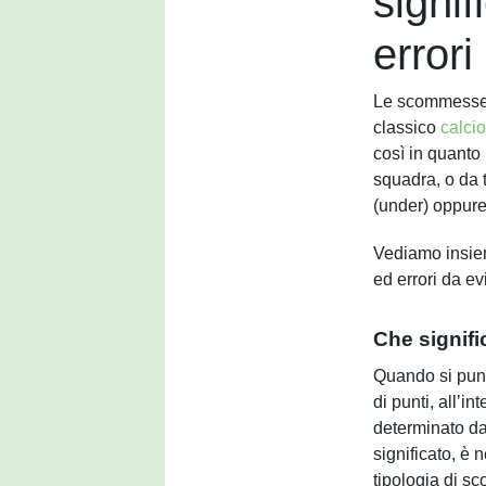
signif
errori
Le scommesse u
classico
calci
così in quanto 
squadra, o da t
(under) oppure
Vediamo insiem
ed errori da e
Che signif
Quando si punt
di punti, all’in
determinato d
significato, è
tipologia di s