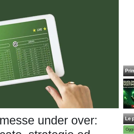
Pri
esse under over:
Le p
Oggi