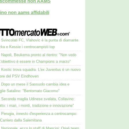
i scommesse non AAMS
ino non aams affidabili
Svincolati FC, Vlahovic è la punta di diamante.
zka e Kessie i centrocampisti top
Napoli, Beukema pronto al rientro: "Non vedo
 L'obiettivo è essere in Champions a marzo"
Kostic trova squadra. L'ex Juventus è un nuovo
tore del PSV Eindhoven
Dopo un mese il Sassuolo cambia idea e
glie Satalino: "Bentornato Giacomo"
Seconda maglia Udinese svelata, Collavino:
utto: i mari, i monti, tradizione e innovazione"
Perugia, innesto d'esperienza a centrocampo:
 Carriero dalla Salernitana
Nazionale, ecco lo staff di Mancini: Oriali team