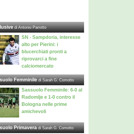
lusive
di Antonio Parrotto
SN - Sampdoria, interesse
alto per Pierini: i
blucerchiati pronti a
riprovarci a fine
calciomercato
suolo Femminile
di Sarah G. Comotto
Sassuolo Femminile: 6-0 al
Radomlje e 1-0 contro il
Bologna nelle prime
amichevoli
suolo Primavera
di Sarah G. Comotto