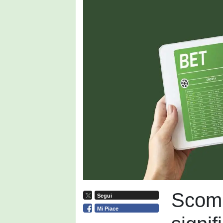
Scomm
Segui
Mi Piace