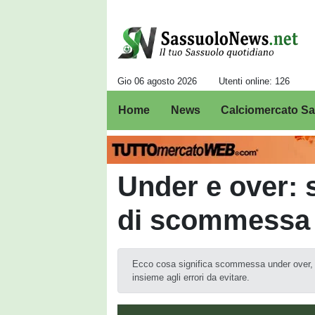
Gio 06 agosto 2026
Utenti online: 126
Home
News
Calciomercato S
Under e over: s
di scommessa e
Ecco cosa significa scommessa under over, qua
insieme agli errori da evitare.