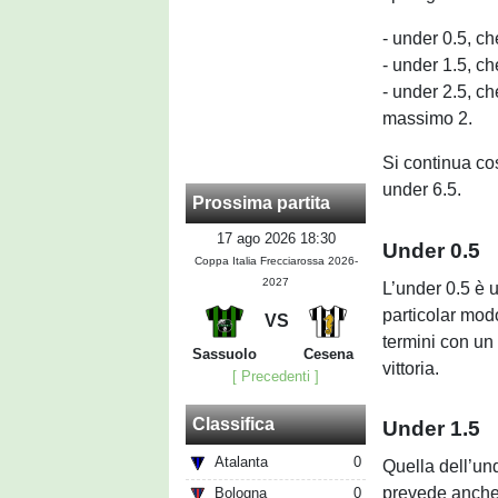
- under 0.5, ch
- under 1.5, ch
- under 2.5, ch
massimo 2.
Si continua cos
under 6.5.
Prossima partita
17 ago 2026 18:30
Under 0.5
Coppa Italia Frecciarossa 2026-
2027
L’under 0.5 è 
particolar modo
VS
termini con un 
Sassuolo
Cesena
vittoria.
[ Precedenti ]
Classifica
Under 1.5
Atalanta
0
Quella dell’un
prevede anche 
Bologna
0