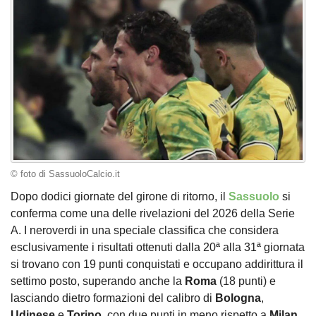
© foto di SassuoloCalcio.it
Dopo dodici giornate del girone di ritorno, il
Sassuolo
si
conferma come una delle rivelazioni del 2026 della Serie
A. I neroverdi in una speciale classifica che considera
esclusivamente i risultati ottenuti dalla 20ª alla 31ª giornata
si trovano con 19 punti conquistati e occupano addirittura il
settimo posto, superando anche la
Roma
(18 punti) e
lasciando dietro formazioni del calibro di
Bologna
,
Udinese
e
Torino
, con due punti in meno rispetto a
Milan