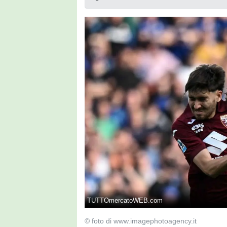
TUTTOmercatoWEB.com
© foto di www.imagephotoagency.it