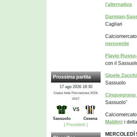
l’alternativa
Darmian-Sas
Cagliari
Calciomercato
neroverde
Flavio Russo
con il Sassuol
Gioele Zacchi
Prossima partita
Sassuolo
17 ago 2026 18:30
Coppa Italia Frecciarossa 2026-
Cinquegrano 
2027
Sassuolo"
VS
Calciomercato
Sassuolo
Cesena
Maldini
: i dett
[ Precedenti ]
MERCOLEDÌ 