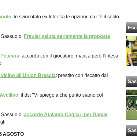
suolo
, lo svincolato ex Inter tra le opzioni ma c'è il solito
Esc
 Sassuolo,
Freuler valuta seriamente la proposta
-Pescara
, accordo con il giocatore: manca però l’intesa
o
 vicino all’Union Brescia
: prestito con riscatto dal
Sas
Avellino
, il ds: "Vi spiego a che punto siamo col
 Sassuolo,
accordo Atalanta-Cagliari per Daniel
agli
Sas
5 AGOSTO