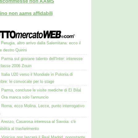
i scommesse non AAMS
ino non aams affidabili
Perugia, altro arrivo dalla Salernitana: ecco il
le destro Quirini
Parma sul giovane talento dell'Inter: interesse
 classe 2006 Zouin
Italia U20 verso il Mondiale in Polonia di
bre: le convocate per lo stage
Parma, concluse le visite mediche di El Bilal
. Ora manca solo l'annuncio
Roma, ecco Molina. Lecce, punto interrogativo
a
Arezzo, Casarosa interessa al Savoia: c'è
ibilità al trasferimento
Vinicius non lascerà il Real Madrid, nonostante