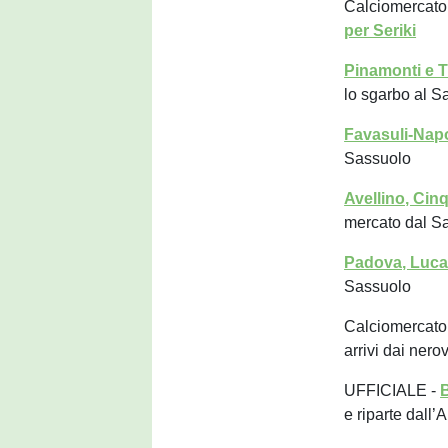
Calciomercato 
per Seriki
Pinamonti e T
lo sgarbo al S
Favasuli-Napo
Sassuolo
Avellino, Cin
mercato dal S
Padova, Luca 
Sassuolo
Calciomercato
arrivi dai nero
UFFICIALE -
B
e riparte dall’