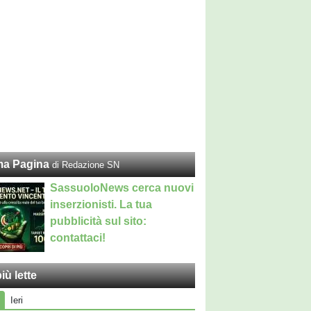
ma Pagina
di Redazione SN
SassuoloNews cerca nuovi
inserzionisti. La tua
pubblicità sul sito:
contattaci!
iù lette
Ieri