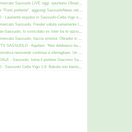
Calciomercato Sassuolo LIVE oggi: spuntano Obrador, Valeri e Darmian per la difesa
Google "Fonti preferite", aggiungi SassuoloNews.net e personalizza le tue notizie
VIDEO - Laurienté espulso in Sassuolo-Celta Vigo e rissa: cosa è successo
Calciomercato Sassuolo, Freuler valuta seriamente la proposta neroverde
Darmian-Sassuolo, lo svincolato ex Inter tra le opzioni ma c'è il solito Cagliari
Calciomercato Sassuolo, fascia sinistra: Obrador in pole, Valeri l’alternativa
SHORTS SASSUOLO - Aquilani: “Non dobbiamo buttare tutto in vacca”
La locomotiva neroverde continua a sferragliare. Un aspetto preoccupa Aquilani dopo il Celta
UFFICIALE - Sassuolo, torna il portiere Giacomo Satalino: i dettagli
VIDEO - Sassuolo Celta Vigo 1-4: Bakola non basta. Espulso Laurienté