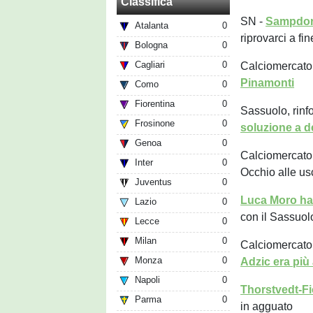
Classifica
SN -
Sampdoria
Atalanta
0
riprovarci a fi
Bologna
0
Cagliari
0
Calciomercato
Pinamonti
Como
0
Fiorentina
0
Sassuolo, rinfo
Frosinone
0
soluzione a d
Genoa
0
Calciomercato
Inter
0
Occhio alle us
Juventus
0
Luca Moro ha 
Lazio
0
con il Sassuol
Lecce
0
Milan
0
Calciomercato 
Monza
0
Adzic era più 
Napoli
0
Thorstvedt-Fi
Parma
0
in agguato