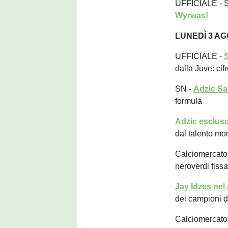
UFFICIALE - S
Wyrwas!
LUNEDÌ 3 A
UFFICIALE -
S
dalla Juve: cif
SN -
Adzic S
formula
Adzic escluso
dal talento mo
Calciomercato
neroverdi fissa
Jay Idzes nel
dei campioni 
Calciomercato