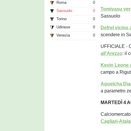
Roma
0
Tomiyasu vers
Sassuolo
0
Sassuolo
Torino
0
Udinese
0
Defrel vicino 
scendere in Se
Venezia
0
UFFICIALE - C
all'Arezzo
: il
Kevin Leone a
campo a Rigut
Agueïcha Diar
a parametro z
MARTEDÌ 4 
Calciomercato
Cagliari-Atala