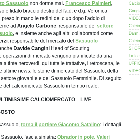
to Sassuolo
non dorme mai.
Francesco
Palmieri
,
ivo e fidato braccio destro dell'a.d. e d.g. Veronica
 preso in mano le redini del club dopo l'addio di
sieme ad
Angelo
Carbone
, responsabile del
settore
ssuolo
, e insieme anche agli altri collaboratori come
erzi
, responsabile del mercato del
Sassuolo
 anche
Davide
Cangini
Head of Scouting
 operazioni di mercato vengono pianificate da una
 tinte neroverdi: qui tutte le trattative, i retroscena, le
le ultime news, le storie di mercato del Sassuolo, della
 settore giovanile e del Sassuolo Femminile. Di seguito
tive del calciomercato Sassuolo in tempo reale.
LTIMISSIME CALCIOMERCATO – LIVE
GOSTO
Sassuolo,
torna il portiere Giacomo Satalino
: i dettagli
Sassuolo, fascia sinistra:
Obrador in pole, Valeri