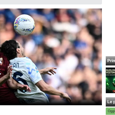
Pri
Le p
Oggi