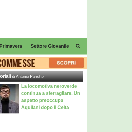
Primavera
Settore Giovanile
oriali
di Antonio Parrotto
La locomotiva neroverde
continua a sferragliare. Un
aspetto preoccupa
Aquilani dopo il Celta