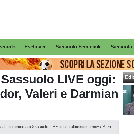
assuolo
Esclusive
Sassuolo Femminile
Sassuolo 
 Sassuolo LIVE oggi:
Edit
or, Valeri e Darmian
a al calciomercato Sassuolo LIVE con le ultimissime news. Altra