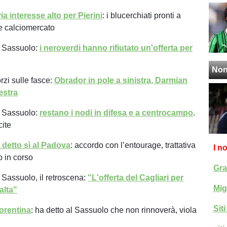
 interesse alto per Pierini
: i blucerchiati pronti a
ne calciomercato
 Sassuolo:
i neroverdi hanno rifiutato un'offerta per
Non
rzi sulle fasce:
Obrador in pole a sinistra, Darmian
estra
 Sassuolo:
restano i nodi in difesa e a centrocampo
.
cite
detto sì al Padova
: accordo con l’entourage, trattativa
I n
o in corso
Gra
Sassuolo, il retroscena:
"L'offerta del Cagliari per
Mig
alta"
Sit
orentina
: ha detto al Sassuolo che non rinnoverà, viola