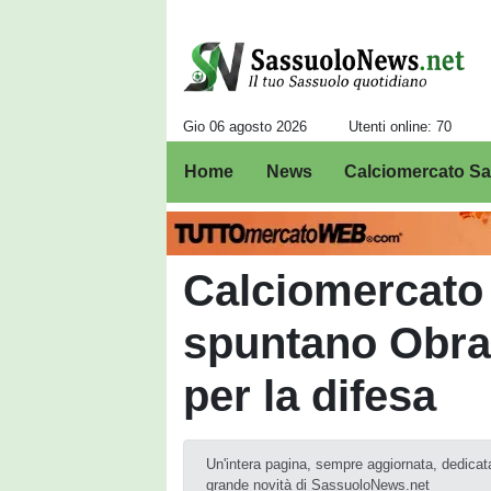
Gio 06 agosto 2026
Utenti online: 70
Home
News
Calciomercato S
Calciomercato
spuntano Obrad
per la difesa
Un'intera pagina, sempre aggiornata, dedicat
grande novità di SassuoloNews.net