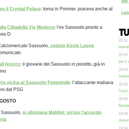
sit
o il Crystal Palace
: torna in Premier, piaceva anche al
cas
alla Cittadella Vis Modena
: l’ex Sassuolo pronto a
rie D
20:11
alciomercato Sassuolo,
ceduto Kevin Leone
latera
 comunicato
20:07
per il
ll’Arezzo
: il giovane del Sassuolo in prestito, già in
20:04
ino
settem
ra vicina al Sassuolo Femminile
: l’attaccante maliana
20:02
ero dal PSG
Touré
20:00
AGOSTO
Band
 Sassuolo,
si allontana Maldini: vicino l'accordo
19:58
nta
dispon
19:56