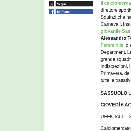
Il
calciomerca
Segui
direttore sport
Mi Piace
Squinzi che ha
Carnevali, in
giovanile Sa
Alessandro
T
Femminile
, o
Department. Le
grande squadra a
indiscrezioni, 
Primavera, del
tutte le tratta
SASSUOLO U
GIOVEDÌ 6 A
UFFICIALE - 
Calciomercato 