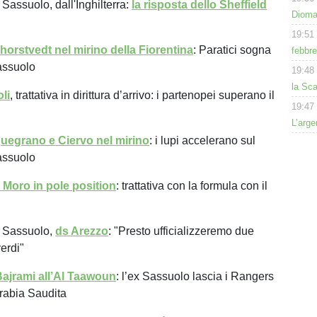
Sassuolo, dall'Inghilterra:
la risposta dello Sheffield
Dioman
19:51
horstvedt nel mirino della Fiorentina
: Paratici sogna
febbre
assuolo
19:48
la Sca
li
, trattativa in dirittura d’arrivo: i partenopei superano il
19:47
L’arge
quegrano e Ciervo nel mirino
: i lupi accelerano sul
assuolo
Moro in pole position
: trattativa con la formula con il
 Sassuolo,
ds Arezzo
: "Presto ufficializzeremo due
verdi"
ajrami all’Al Taawoun
: l’ex Sassuolo lascia i Rangers
Arabia Saudita