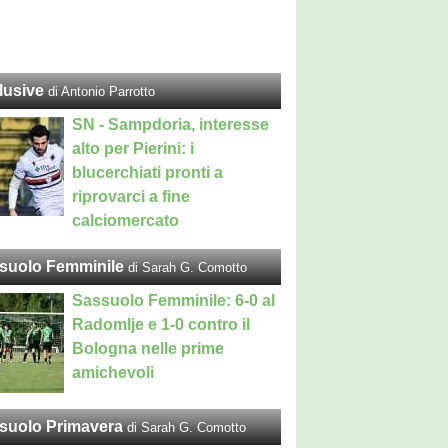
lusive
di Antonio Parrotto
SN - Sampdoria, interesse
alto per Pierini: i
blucerchiati pronti a
riprovarci a fine
calciomercato
suolo Femminile
di Sarah G. Comotto
Sassuolo Femminile: 6-0 al
Radomlje e 1-0 contro il
Bologna nelle prime
amichevoli
suolo Primavera
di Sarah G. Comotto