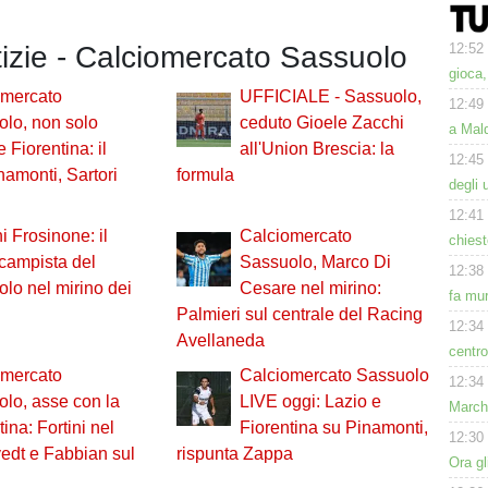
12:52
tizie - Calciomercato Sassuolo
gioca
omercato
UFFICIALE - Sassuolo,
12:49
lo, non solo
ceduto Gioele Zacchi
a Mald
 Fiorentina: il
all'Union Brescia: la
12:45
amonti, Sartori
formula
degli 
12:41
i Frosinone: il
Calciomercato
chiest
campista del
Sassuolo, Marco Di
12:38
lo nel mirino dei
Cesare nel mirino:
fa mur
Palmieri sul centrale del Racing
12:34
Avellaneda
centro
omercato
Calciomercato Sassuolo
12:34
lo, asse con la
LIVE oggi: Lazio e
Marchi
tina: Fortini nel
Fiorentina su Pinamonti,
12:30
vedt e Fabbian sul
rispunta Zappa
Ora gl