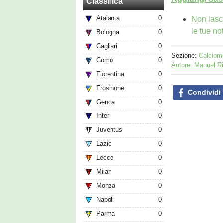
Classifica
Atalanta
0
Non lasc
le tue no
Bologna
0
Cagliari
0
Sezione:
Calciom
Como
0
Autore: Manuel R
Fiorentina
0
Frosinone
0
Condividi
Genoa
0
Inter
0
Juventus
0
Lazio
0
Lecce
0
Milan
0
Monza
0
Napoli
0
Parma
0