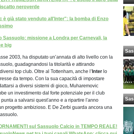
riscatto neroverde
è già stato venduto all'Inter": la bomba di Enzo
issimo
 Sassuolo: missione a Londra per Carnevali, la
e big
Sas
asse 2003, ha disputato un’annata di alto livello con la
suolo, guadagnandosi la titolarità e attirando
 diversi top club. Oltre al Tottenham, anche l’
Inter
lo
resse da tempo. Con la sua capacità di impostare
dattarsi a diversi sistemi di gioco, Muharemovic
be un investimento dal forte potenziale per il club
Sas
punta a salvarsi quest'anno e a ripartire l'anno
un progetto ambizioso. E De Zerbi guarda ancora una
Sassuolo.
GIORNAMENTI sul Sassuolo Calcio in TEMPO REALE!
uoloNews.net tra i tuoi canali WhatsApp: clicca qui