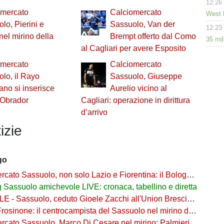
12:26
omercato
Calciomercato
West 
lo, Pierini e
Sassuolo, Van der
12:23
 nel mirino della
Brempt offerto dal Como
35 mil
al Cagliari per avere Esposito
omercato
Calciomercato
lo, il Rayo
Sassuolo, Giuseppe
ano si inserisce
Aurelio vicino al
o Obrador
Cagliari: operazione in dirittura
d’arrivo
izie
go
Sassuolo, non solo Lazio e Fiorentina: il Bologna su Pinamonti, Sartori era al Ricci
Sassuolo amichevole LIVE: cronaca, tabellino e diretta
- Sassuolo, ceduto Gioele Zacchi all'Union Brescia: la formula
osinone: il centrocampista del Sassuolo nel mirino dei ciociari
 Sassuolo, Marco Di Cesare nel mirino: Palmieri sul centrale del Racing Avellaneda