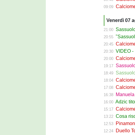
Calciomercato 
09:09
Venerdì 07 
Sassuolo C
21:00
"Sassuolo, la
20:55
Calciomerca
20:45
VIDEO - La g
20:30
Calciomer
20:00
Sassuolo Pr
19:17
Sassuolo P
18:49
Calciomercat
18:04
Calciomerca
17:08
Manuela Pe
16:38
Adzic titol
16:00
Calciomercato
15:17
Cosa rischi
13:22
Pinamonti a
12:53
Duello Torin
12:24