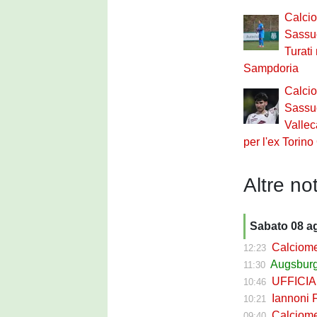
Calci
Sassuo
Turati
Sampdoria
Calci
Sassuo
Vallec
per l'ex Torin
Altre not
Sabato 08 a
Calciomercato 
12:23
Augsburg 
11:30
UFFICIALE 
10:46
Iannoni Fr
10:21
Calciomercato
09:40