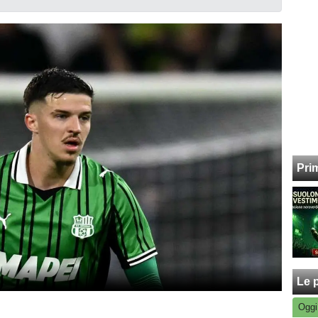
Pri
Le p
Oggi