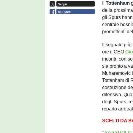
Il
Tottenham
g
Segui
della prossima
Mi Piace
gli Spurs hann
centrale bosn
promettenti de
Il segnale più 
ore il CEO
Gio
incontri con s
sia pronto a val
Muharemovic in
Tottenham di R
costruzione de
difensiva. Qua
degli Spurs, re
reparto arretra
SCELTI DA 
"SASSUOLO, L