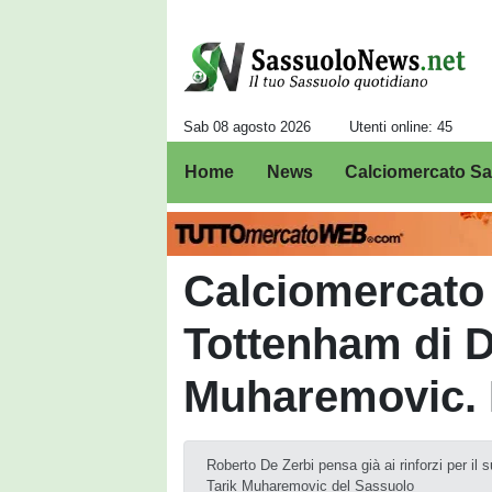
Sab 08 agosto 2026
Utenti online: 45
Home
News
Calciomercato S
Calciomercato 
Tottenham di D
Muharemovic. 
Roberto De Zerbi pensa già ai rinforzi per il 
Tarik Muharemovic del Sassuolo