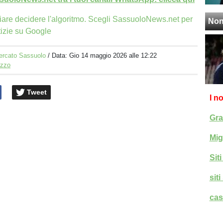
iare decidere l'algoritmo. Scegli SassuoloNews.net per
Non
tizie su Google
ercato Sassuolo
/ Data:
Gio 14 maggio 2026 alle 12:22
izzo
Tweet
I n
Gra
Mig
Sit
sit
cas