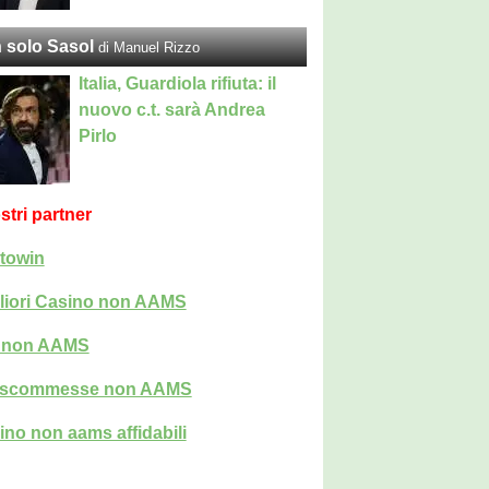
 solo Sasol
di Manuel Rizzo
Italia, Guardiola rifiuta: il
nuovo c.t. sarà Andrea
Pirlo
ostri partner
towin
liori Casino non AAMS
i non AAMS
i scommesse non AAMS
ino non aams affidabili