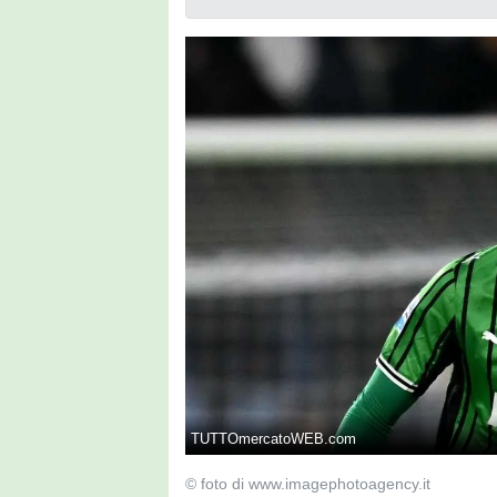
TUTTOmercatoWEB.com
© foto di www.imagephotoagency.it