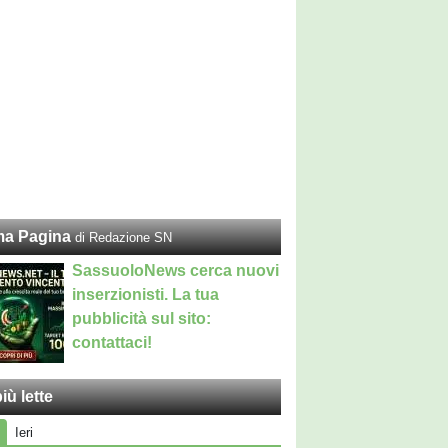
ma Pagina
di Redazione SN
SassuoloNews cerca nuovi
inserzionisti. La tua
pubblicità sul sito:
contattaci!
iù lette
Ieri