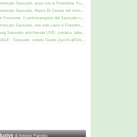
Calciomercato Sassuolo, asse con la Fiorentina: Fortini nel mirino, Thorstvedt e Fabbian sul tavolo
Calciomercato Sassuolo, Marco Di Cesare nel mirino: Palmieri sul centrale del Racing Avellaneda
Iannoni Frosinone: il centrocampista del Sassuolo nel mirino dei ciociari
Calciomercato Sassuolo, non solo Lazio e Fiorentina: il Bologna su Pinamonti, Sartori era al Ricci
Augsburg Sassuolo amichevole LIVE: cronaca, tabellino e diretta
UFFICIALE - Sassuolo, ceduto Gioele Zacchi all'Union Brescia: la formula
lusive
di Antonio Parrotto