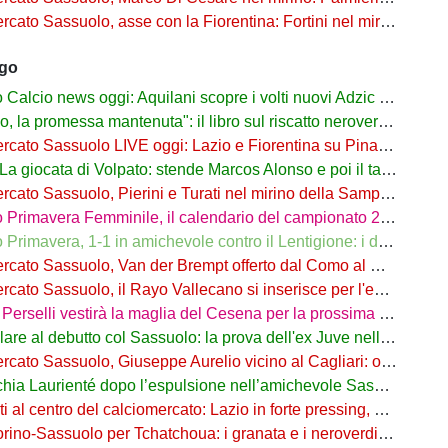
Sassuolo, asse con la Fiorentina: Fortini nel mirino, Thorstvedt e Fabbian sul tavolo
ago
alcio news oggi: Aquilani scopre i volti nuovi Adzic e Bowie
 promessa mantenuta": il libro sul riscatto neroverde su Amazon e in libreria
to Sassuolo LIVE oggi: Lazio e Fiorentina su Pinamonti, rispunta Zappa
iocata di Volpato: stende Marcos Alonso e poi il tacco per il gol di Bakola
cato Sassuolo, Pierini e Turati nel mirino della Sampdoria
imavera Femminile, il calendario del campionato 26/27: si parte a Parma
rimavera, 1-1 in amichevole contro il Lentigione: i dettagli
o Sassuolo, Van der Brempt offerto dal Como al Cagliari per avere Esposito
to Sassuolo, il Rayo Vallecano si inserisce per l'ex Torino Obrador
rselli vestirà la maglia del Cesena per la prossima stagione
are al debutto col Sassuolo: la prova dell'ex Juve nell'1-4 col Celta
 Sassuolo, Giuseppe Aurelio vicino al Cagliari: operazione in dirittura d’arrivo
a Laurienté dopo l’espulsione nell’amichevole Sassuolo-Celta Vigo
l centro del calciomercato: Lazio in forte pressing, Fiorentina osserva
o-Sassuolo per Tchatchoua: i granata e i neroverdi valutano per l'ex Verona