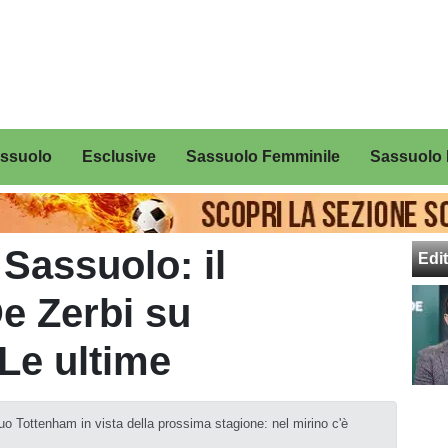
assuolo
Esclusive
Sassuolo Femminile
Sassuolo 
Sassuolo: il
Edit
e Zerbi su
Le ultime
suo Tottenham in vista della prossima stagione: nel mirino c'è