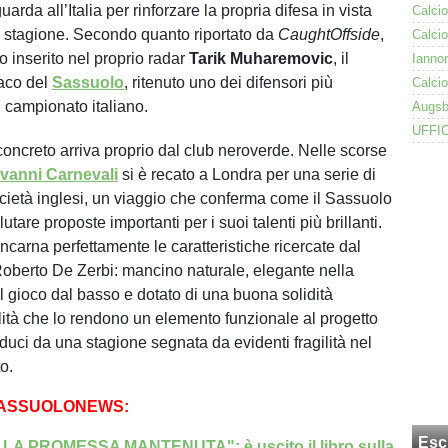
uarda all’Italia per rinforzare la propria difesa in vista
 stagione. Secondo quanto riportato da
CaughtOffside
,
o inserito nel proprio radar
Tarik Muharemovic
, il
iaco del
Sassuolo
, ritenuto uno dei difensori più
l campionato italiano.
concreto arriva proprio dal club neroverde. Nelle scorse
vanni Carnevali
si è recato a Londra per una serie di
ocietà inglesi, un viaggio che conferma come il Sassuolo
utare proposte importanti per i suoi talenti più brillanti.
carna perfettamente le caratteristiche ricercate dal
oberto De Zerbi: mancino naturale, elegante nella
l gioco dal basso e dotato di una buona solidità
lità che lo rendono un elemento funzionale al progetto
duci da una stagione segnata da evidenti fragilità nel
to.
SASSUOLONEWS:
Esc
A PROMESSA MANTENUTA": è uscito il libro sulla