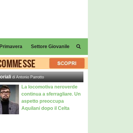
Primavera
Settore Giovanile
oriali
di Antonio Parrotto
La locomotiva neroverde
continua a sferragliare. Un
aspetto preoccupa
Aquilani dopo il Celta