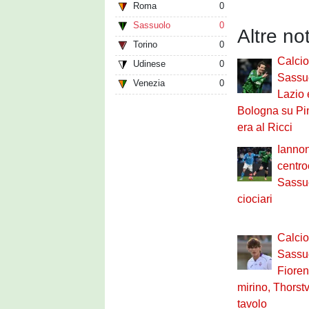
Roma
0
Sassuolo
0
Altre no
Torino
0
Calci
Udinese
0
Sassuo
Venezia
0
Lazio e
Bologna su Pin
era al Ricci
Iannon
centro
Sassuo
ciociari
Calci
Sassuo
Fioren
mirino, Thorst
tavolo