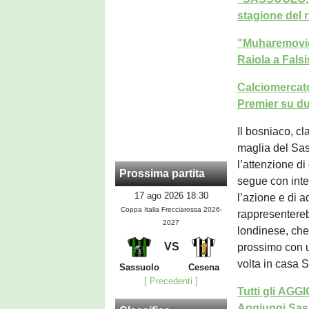
stagione del 
"Muharemovic 
Raiola a Fals
Calciomercato
Premier su du
Il bosniaco, cl
maglia del Sas
l’attenzione di
Prossima partita
segue con inte
17 ago 2026 18:30
l’azione e di a
Coppa Italia Frecciarossa 2026-
rappresentereb
2027
londinese, che 
VS
prossimo con 
volta in casa 
Sassuolo
Cesena
[ Precedenti ]
Tutti gli AG
Aggiungi Sass