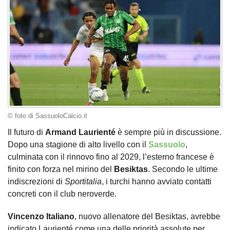
© foto di SassuoloCalcio.it
Il futuro di
Armand Laurienté
è sempre più in discussione.
Dopo una stagione di alto livello con il
Sassuolo
,
culminata con il rinnovo fino al 2029, l’esterno francese è
finito con forza nel mirino del
Besiktas
. Secondo le ultime
indiscrezioni di
Sportitalia
, i turchi hanno avviato contatti
concreti con il club neroverde.
Vincenzo Italiano
, nuovo allenatore del Besiktas, avrebbe
indicato Laurienté come una delle priorità assolute per