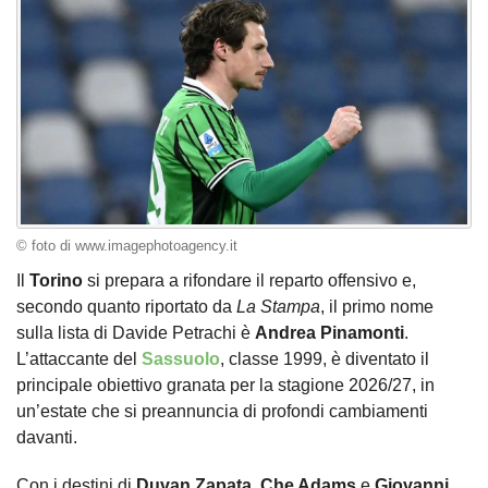
© foto di www.imagephotoagency.it
Il
Torino
si prepara a rifondare il reparto offensivo e,
secondo quanto riportato da
La Stampa
, il primo nome
sulla lista di Davide Petrachi è
Andrea Pinamonti
.
L’attaccante del
Sassuolo
, classe 1999, è diventato il
principale obiettivo granata per la stagione 2026/27, in
un’estate che si preannuncia di profondi cambiamenti
davanti.
Con i destini di
Duvan Zapata
,
Che Adams
e
Giovanni