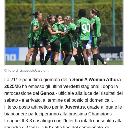
© foto di SassuoloCalcio.it
La 21ª e penultima giornata della
Serie A Women Athora
2025/26
ha emesso gli ultimi
verdetti
stagionali: dopo la
retrocessione del
Genoa
- ufficiale alla luce dei risultati del
sabato - è arrivato, al termine dei posticipi domenicali,
il terzo posto aritmetico per la
Juventus
, grazie al quale le
bianconere parteciperanno alla prossima Champions
League. Il 3-3 casalingo con l’Inter ha infatti consentito alla
squadra di Canzi, a 90’ dalla fine del campionato, di