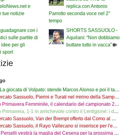
oloNews.net e
replica con Antonio
 tue notizie
Parrotto seconda voce nel 2°
tempo
guadagnare con i
SHORTS SASSUOLO -
ici sulle partite di
Aquilani: “Non dobbiamo
 idee per gli
buttare tutto in vacca”
i sport
izie
ago
iocata di Volpato: stende Marcos Alonso e poi il tacco per il gol di Bakola
cato Sassuolo, Pierini e Turati nel mirino della Sampdoria
imavera Femminile, il calendario del campionato 26/27: si parte a Parma
rimavera, 1-1 in amichevole contro il Lentigione: i dettagli
o Sassuolo, Van der Brempt offerto dal Como al Cagliari per avere Esposito
to Sassuolo, il Rayo Vallecano si inserisce per l'ex Torino Obrador
rselli vestirà la maglia del Cesena per la prossima stagione