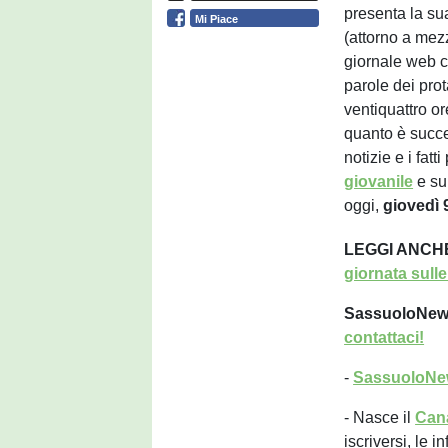
presenta la su
Mi Piace
(attorno a mezz
giornale web co
parole dei prot
ventiquattro o
quanto è succe
notizie e i fatt
giovanile
e su
oggi,
giovedì 
LEGGI ANCH
giornata sulle
SassuoloNews 
contattaci!
-
SassuoloNe
- Nasce il
Can
iscriversi, le in