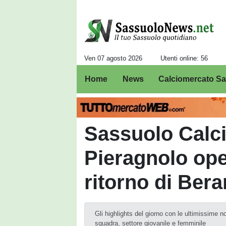
Ven 07 agosto 2026
Utenti online: 56
Home
News
Calciomercato S
Sassuolo Calc
Pieragnolo ope
ritorno di Bera
Gli highlights del giorno con le ultimissime no
squadra, settore giovanile e femminile