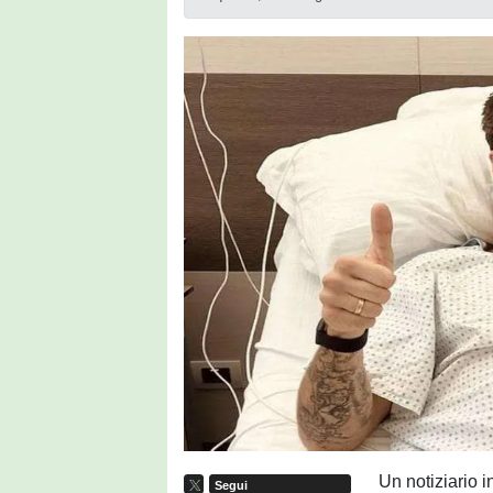
Un notiziario i
Segui