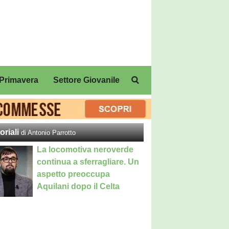
Primavera
Settore Giovanile
oriali
di Antonio Parrotto
La locomotiva neroverde
continua a sferragliare. Un
aspetto preoccupa
Aquilani dopo il Celta