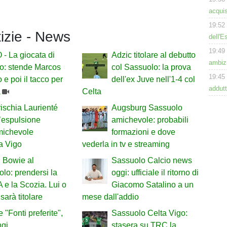
acquis
19:52
tizie - News
dell'E
19:49
- La giocata di
Adzic titolare al debutto
ambizi
o: stende Marcos
col Sassuolo: la prova
19:45
 e poi il tacco per
dell'ex Juve nell'1-4 col
addutt
a
Celta
ischia Laurienté
Augsburg Sassuolo
’espulsione
amichevole: probabili
michevole
formazioni e dove
a Vigo
vederla in tv e streaming
 Bowie al
Sassuolo Calcio news
lo: prendersi la
oggi: ufficiale il ritorno di
A e la Scozia. Lui o
Giacomo Satalino a un
sarà titolare
mese dall'addio
 "Fonti preferite",
Sassuolo Celta Vigo:
ngi
stasera su TRC la