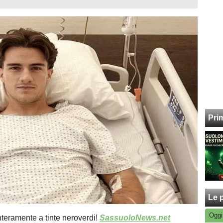
Pri
Le p
Oggi
nteramente a tinte neroverdi!
SassuoloNews.net