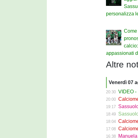
Sassu
personalizza le
Come 
pronost
calcio:
appassionati d
Altre not
Venerdì 07 
VIDEO - La g
20:30
Calciomer
20:00
Sassuolo Pr
19:17
Sassuolo P
18:49
Calciomercat
18:04
Calciomerca
17:08
Manuela Pe
16:38