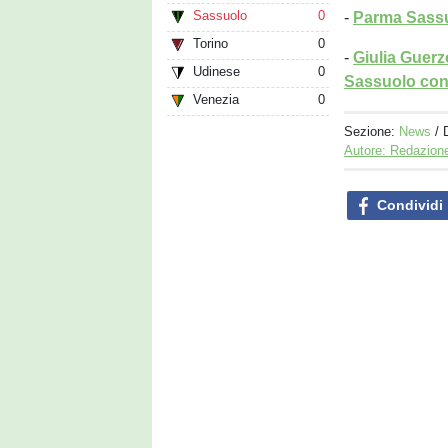
Sassuolo
0
-
Parma Sassu
Torino
0
-
Giulia Guerz
Udinese
0
Sassuolo con
Venezia
0
Sezione:
News
/ 
Autore: Redazion
Condividi