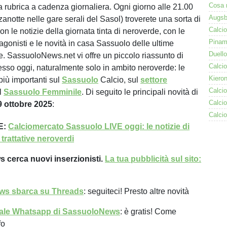
a rubrica a cadenza giornaliera. Ogni giorno alle 21.00
anotte nelle gare serali del Sasol) troverete una sorta di
n le notizie della giornata tinta di neroverde, con le
agonisti e le novità in casa Sassuolo delle ultime
re. SassuoloNews.net vi offre un piccolo riassunto di
sso oggi, naturalmente solo in ambito neroverde: le
i più importanti sul
Sassuolo
Calcio, sul
settore
l
Sassuolo Femminile
. Di seguito le principali novità di
9 ottobre 2025
:
E:
Calciomercato Sassuolo LIVE oggi: le notizie di
 trattative neroverdi
cerca nuovi inserzionisti.
La tua pubblicità sul sito:
ws sbarca su Threads
: seguiteci! Presto altre novità
ale Whatsapp di SassuoloNews
: è gratis! Come
fo