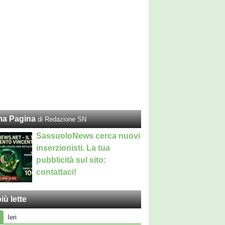
ma Pagina
di Redazione SN
SassuoloNews cerca nuovi
inserzionisti. La tua
pubblicità sul sito:
contattaci!
iù lette
Ieri