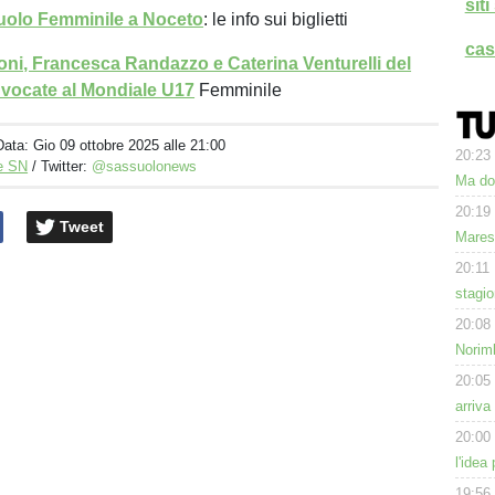
sit
olo Femminile a Noceto
: le info sui biglietti
cas
oni, Francesca Randazzo e Caterina Venturelli del
vocate al Mondiale U17
Femminile
Data:
Gio 09 ottobre 2025 alle 21:00
20:23
e SN
/ Twitter:
@sassuolonews
Ma dom
20:19
Tweet
Mares
20:11
stagi
20:08
Norimb
20:05
arriva
20:00
l'idea
19:56