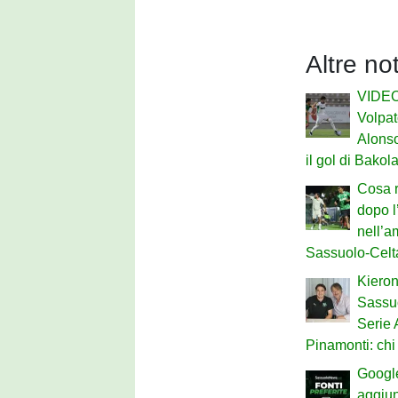
Altre no
VIDEO 
Volpat
Alonso
il gol di Bakol
Cosa r
dopo l
nell’a
Sassuolo-Celt
Kieron
Sassuo
Serie 
Pinamonti: chi 
Google
aggiu