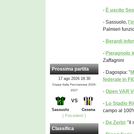
-
È uscito Ses
- Sassuolo,
l'
Palmieri funzi
-
Berardi info
-
Pieragnolo i
Zaffagnini
Prossima partita
- Dagospia: "
M
17 ago 2026 18:30
federale in F
Coppa Italia Frecciarossa 2026-
2027
-
Open VAR V
VS
-
Lo Stadio Ri
Sassuolo
Cesena
campo al 100%
[ Precedenti ]
-
De Zerbi
: "I
Classifica