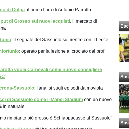
so di Colpa
: il primo libro di Antonio Parrotto
input di Grosso sui nuovi acquisti
. Il mercato di
Esc
ona
rtunio
: il segnale del Sassuolo sul rientro con il Lecce
nfortunio
: operato per la lesione al crociato dal prof
arotta vuole Carnevali come nuovo consigliere
IGC
"
Sas
erona-Sassuolo
: l'analisi sugli episodi da moviola
cci di Sassuolo come il Mapei Stadium
con un nuovo
 in naturale
l mio rimpianto più grosso è Schiappacasse al Sassuolo"
Sas