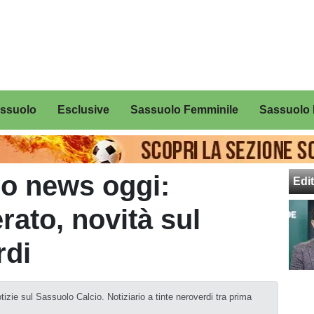
assuolo
Esclusive
Sassuolo Femminile
Sassuolo 
io news oggi:
Edit
rato, novità sul
rdi
tizie sul Sassuolo Calcio. Notiziario a tinte neroverdi tra prima