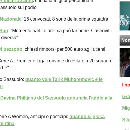
A ultimi 10 anni
: chi ha la miglior percentuale
Sassuolo sul podio
 Nazionale
: 16 convocati, 8 sono della prima squadra
Bari
: "Momento particolare ma può far bene. Castrovilli
 diverso"
Non
N pezzotto
: chiesti rimborsi per 500 euro agli utienti
Serie A, Premier e Liga convinte di restare a 20 squadre:
rché"
to Sassuolo:
quanto vale Tarik Muharemovic e le
I n
er
Gra
-
Davina Philtjens del Sassuolo annuncia l'addio alla
Mig
erie A Women, anticipi e posticipi:
quando si gioca
Sit
rentina