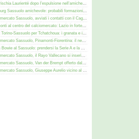
Cosa rischia Laurienté dopo l’espulsione nell’amichevole Sassuolo-Celta Vigo
Augsburg Sassuolo amichevole: probabili formazioni e dove vederla in tv e streaming
Calciomercato Sassuolo, avviati i contatti con il Cagliari per Zappa
Pinamonti al centro del calciomercato: Lazio in forte pressing, Fiorentina osserva
Duello Torino-Sassuolo per Tchatchoua: i granata e i neroverdi valutano per l'ex Verona
Calciomercato Sassuolo, Pinamonti-Fiorentina: il neroverde alternativa a Pellegrino del Parma
Kieron Bowie al Sassuolo: prendersi la Serie A e la Scozia. Lui o Pinamonti: chi sarà titolare
Calciomercato Sassuolo, il Rayo Vallecano si inserisce per l'ex Torino Obrador
Calciomercato Sassuolo, Van der Brempt offerto dal Como al Cagliari per avere Esposito
Calciomercato Sassuolo, Giuseppe Aurelio vicino al Cagliari: operazione in dirittura d’arrivo