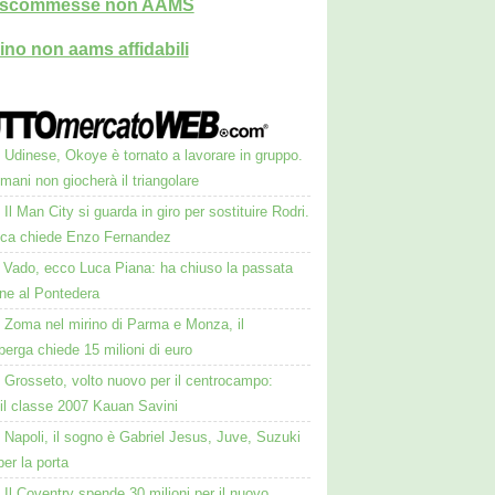
i scommesse non AAMS
ino non aams affidabili
Udinese, Okoye è tornato a lavorare in gruppo.
ani non giocherà il triangolare
Il Man City si guarda in giro per sostituire Rodri.
ca chiede Enzo Fernandez
Vado, ecco Luca Piana: ha chiuso la passata
one al Pontedera
Zoma nel mirino di Parma e Monza, il
erga chiede 15 milioni di euro
Grosseto, volto nuovo per il centrocampo:
 il classe 2007 Kauan Savini
Napoli, il sogno è Gabriel Jesus, Juve, Suzuki
 per la porta
Il Coventry spende 30 milioni per il nuovo