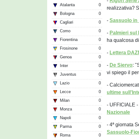
-
Rigori Serie 
Atalanta
0
realizzativa? 
Bologna
0
-
Sassuolo in
Cagliari
0
Como
0
-
Palmieri sul 
Fiorentina
0
ha qualcosa di
Frosinone
0
-
Lettera DAZ
Genoa
0
-
De Siervo
: "
Inter
0
vi spiego il pe
Juventus
0
Lazio
0
- Calciomerca
Lecce
0
ultime sull'Int
Milan
0
- UFFICIALE 
Monza
0
Nazionale
Napoli
0
- 4ª giornata S
Parma
0
Sassuolo-Fio
Roma
0