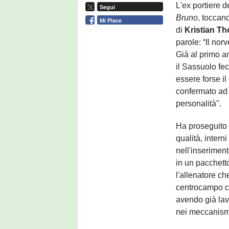
L'ex portiere d
Segui
Bruno
, toccand
Mi Piace
di
Kristian Th
parole: “Il nor
Già al primo a
il Sassuolo fe
essere forse i
confermato ad al
personalità".
Ha proseguito
qualità, intern
nell'inserimen
in un pacchett
l'allenatore ch
centrocampo co
avendo già lav
nei meccanism