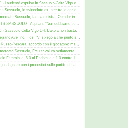
VIDEO - Laurienté espulso in Sassuolo-Celta Vigo e rissa: cosa è successo
Darmian-Sassuolo, lo svincolato ex Inter tra le opzioni ma c'è il solito Cagliari
Calciomercato Sassuolo, fascia sinistra: Obrador in pole, Valeri l’alternativa
SHORTS SASSUOLO - Aquilani: “Non dobbiamo buttare tutto in vacca”
VIDEO - Sassuolo Celta Vigo 1-4: Bakola non basta. Espulso Laurienté
Cinquegrano Avellino, il ds: "Vi spiego a che punto siamo col Sassuolo"
Flavio Russo-Pescara, accordo con il giocatore: manca però l’intesa con il Sassuolo
Calciomercato Sassuolo, Freuler valuta seriamente la proposta neroverde
Sassuolo Femminile: 6-0 al Radomlje e 1-0 contro il Bologna nelle prime amichevoli
Come guadagnare con i pronostici sulle partite di calcio: idee per gli appassionati di sport