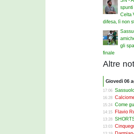
SN - A
spunti
Celta 
difesa, lì non 
Sassu
amich
gli sp
finale
Altre not
Giovedì 06 
Sassuolo Celt
17:06
Calciomerc
16:28
Come guadagna
15:24
Flavio Russ
14:15
SHORTS SA
13:28
Cinquegran
13:03
Darmian-Sas
12:19