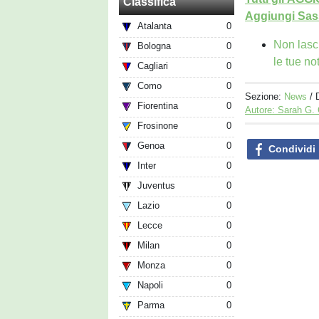
Classifica
Aggiungi Sass
Atalanta
0
Non lasc
Bologna
0
le tue no
Cagliari
0
Como
0
Sezione:
News
/ 
Fiorentina
0
Autore: Sarah G.
Frosinone
0
Genoa
0
Condividi
Inter
0
Juventus
0
Lazio
0
Lecce
0
Milan
0
Monza
0
Napoli
0
Parma
0