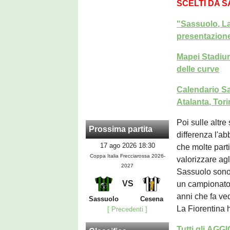
SCELTI DA 
"Sassuolo, La
presentazione
Mapei Stadium,
delle curve
Calendario Sas
Atalanta, Tor
Poi sulle altr
Prossima partita
differenza l'ab
17 ago 2026 18:30
che molte parti
Coppa Italia Frecciarossa 2026-
valorizzare agl
2027
Sassuolo sono 
VS
un campionato 
anni che fa ve
Sassuolo
Cesena
La Fiorentina h
[ Precedenti ]
Tutti gli AG