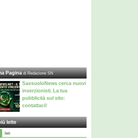
ma Pagina
di Redazione SN
SassuoloNews cerca nuovi
inserzionisti. La tua
pubblicità sul sito:
contattaci!
iù lette
Ieri