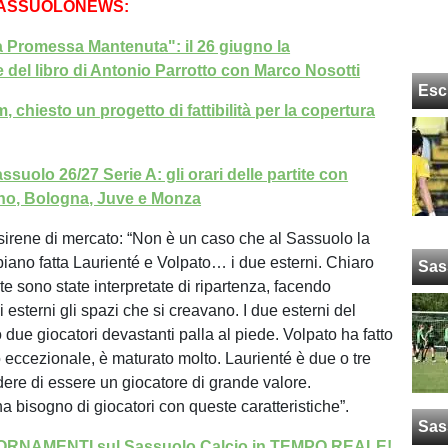
SASSUOLONEWS:
 Promessa Mantenuta": il 26 giugno la
 del libro di Antonio Parrotto con Marco Nosotti
Esc
 chiesto un progetto di fattibilità per la copertura
suolo 26/27 Serie A: gli orari delle partite con
ino, Bologna, Juve e Monza
e sirene di mercato: “Non è un caso che al Sassuolo la
biano fatta Laurienté e Volpato… i due esterni. Chiaro
Sas
te sono state interpretate di ripartenza, facendo
i esterni gli spazi che si creavano. I due esterni del
due giocatori devastanti palla al piede. Volpato ha fatto
eccezionale, è maturato molto. Laurienté è due o tre
dere di essere un giocatore di grande valore.
a bisogno di giocatori con queste caratteristiche”.
Sas
GIORNAMENTI sul Sassuolo Calcio in TEMPO REALE!