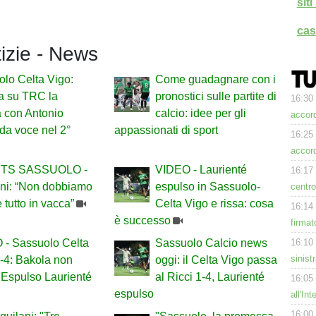
sit
cas
tizie - News
lo Celta Vigo:
Come guadagnare con i
a su TRC la
pronostici sulle partite di
16:30
a con Antonio
calcio: idee per gli
accord
da voce nel 2°
appassionati di sport
16:25
accor
TS SASSUOLO -
VIDEO - Laurienté
16:17
ani: “Non dobbiamo
espulso in Sassuolo-
centro
e tutto in vacca”
Celta Vigo e rissa: cosa
16:14
è successo
firmat
16:10
 - Sassuolo Celta
Sassuolo Calcio news
sinist
-4: Bakola non
oggi: il Celta Vigo passa
 Espulso Laurienté
al Ricci 1-4, Laurienté
16:05
espulso
all'In
16:00