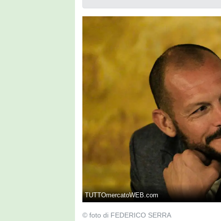
TUTTOmercatoWEB.com
© foto di FEDERICO SERRA