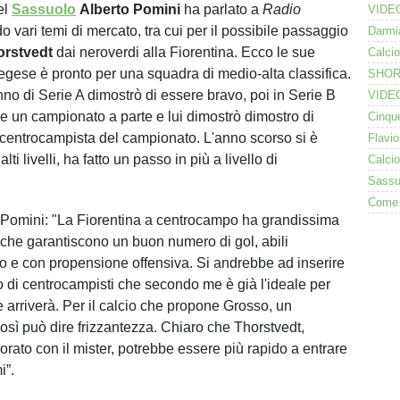
el
Sassuolo
Alberto Pomini
ha parlato a
Radio
o vari temi di mercato, tra cui per il possibile passaggio
orstvedt
dai neroverdi alla Fiorentina. Ecco le sue
vegese è pronto per una squadra di medio-alta classifica.
nno di Serie A dimostrò di essere bravo, poi in Serie B
ce un campionato a parte e lui dimostrò dimostro di
l centrocampista del campionato. L'anno scorso si è
ti livelli, ha fatto un passo in più a livello di
 Pomini: "La Fiorentina a centrocampo ha grandissima
i che garantiscono un buon numero di gol, abili
to e con propensione offensiva. Si andrebbe ad inserire
o di centrocampisti che secondo me è già l'ideale per
e arriverà. Per il calcio che propone Grosso, un
sì può dire frizzantezza. Chiaro che Thorstvedt,
orato con il mister, potrebbe essere più rapido a entrare
i”.