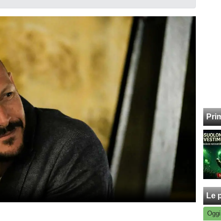
Pri
Le p
Oggi