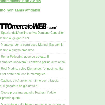
i scommesse non AAMS
ino non aams affidabili
Spezia, dall'Avellino arriva Damiano Cancellieri:
o fino al giugno 2029
Mantova, per la porta ecco Manuel Gasparini:
do fino a giugno prossimo
Roma-Pellegrini, accordo trovato. Il
campista rinnoverà il contratto per un altro anno
Real Madrid, colpo Diomande, l'ennesimo. Ha
o per sette anni con le merengues
Cagliari, c'è Aurelio nel mirino per la fascia
ra: il giocatore ha già detto sì
Quote prossima squadra Frattesi: l'addio
ter prende quota
Mastantuono alla Fiorentina un colpo pazzesco