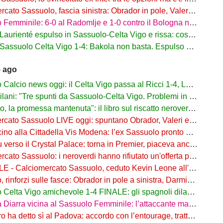
to Sassuolo, fascia sinistra: Obrador in pole, Valeri l’alternativa
mminile: 6-0 al Radomlje e 1-0 contro il Bologna nelle prime amichevoli
urienté espulso in Sassuolo-Celta Vigo e rissa: cosa è successo
assuolo Celta Vigo 1-4: Bakola non basta. Espulso Laurienté
5 ago
lcio news oggi: il Celta Vigo passa al Ricci 1-4, Laurienté espulso
: "Tre spunti da Sassuolo-Celta Vigo. Problemi in difesa, lì non sto allenando"
 promessa mantenuta": il libro sul riscatto neroverde su Amazon e in libreria
to Sassuolo LIVE oggi: spuntano Obrador, Valeri e Darmian per la difesa
o alla Cittadella Vis Modena: l’ex Sassuolo pronto a scendere in Serie D
rso il Crystal Palace: torna in Premier, piaceva anche al Sassuolo
ato Sassuolo: i neroverdi hanno rifiutato un'offerta per Pinamonti
 Calciomercato Sassuolo, ceduto Kevin Leone all'Arezzo: il comunicato
nforzi sulle fasce: Obrador in pole a sinistra, Darmian soluzione a destra
elta Vigo amichevole 1-4 FINALE: gli spagnoli dilagano nel finale
ra vicina al Sassuolo Femminile: l’attaccante maliana a parametro zero dal PSG
detto sì al Padova: accordo con l’entourage, trattativa con il Sassuolo in corso