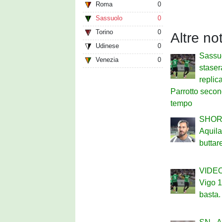
Roma
0
Sassuolo
0
Torino
0
Altre no
Udinese
0
Sassuo
Venezia
0
staser
replic
Parrotto secon
tempo
SHOR
Aquil
buttar
VIDEO
Vigo 1
basta.