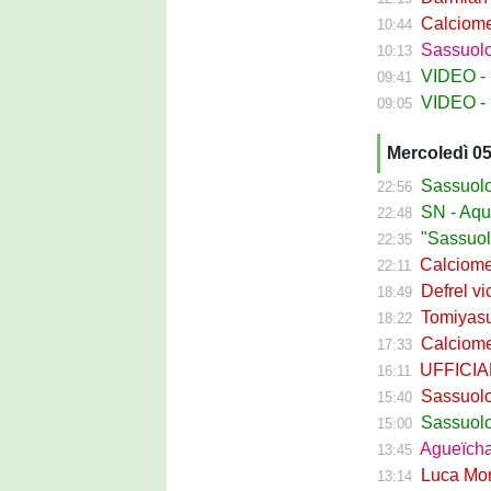
Calciomerca
10:44
Sassuolo Fe
10:13
VIDEO - La
09:41
VIDEO - S
09:05
Mercoledì 0
Sassuolo Ca
22:56
SN - Aquilani
22:48
"Sassuolo, la
22:35
Calciomerca
22:11
Defrel vicin
18:49
Tomiyasu ve
18:22
Calciomerc
17:33
UFFICIALE -
16:11
Sassuolo, ri
15:40
Sassuolo C
15:00
Agueïcha Diar
13:45
Luca Moro ha 
13:14