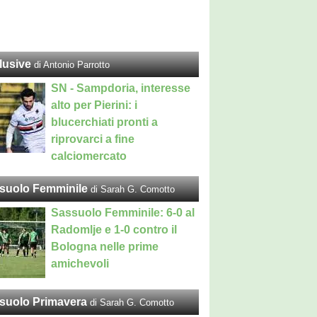
lusive
di Antonio Parrotto
SN - Sampdoria, interesse
alto per Pierini: i
blucerchiati pronti a
riprovarci a fine
calciomercato
suolo Femminile
di Sarah G. Comotto
Sassuolo Femminile: 6-0 al
Radomlje e 1-0 contro il
Bologna nelle prime
amichevoli
suolo Primavera
di Sarah G. Comotto