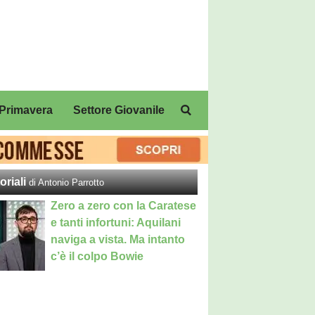
Primavera
Settore Giovanile
oriali
di Antonio Parrotto
Zero a zero con la Caratese
e tanti infortuni: Aquilani
naviga a vista. Ma intanto
c’è il colpo Bowie