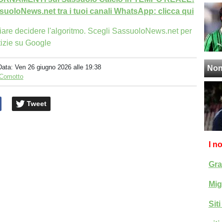
uoloNews.net tra i tuoi canali WhatsApp: clicca qui
iare decidere l'algoritmo. Scegli SassuoloNews.net per
tizie su Google
Data:
Ven 26 giugno 2026 alle 19:38
Non
 Comotto
Tweet
I n
Gra
Mig
Sit