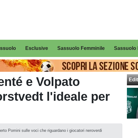
assuolo
Esclusive
Sassuolo Femminile
Sassuolo 
enté e Volpato
Edit
rstvedt l'ideale per
erto Pomini sulle voci che riguardano i giocatori neroverdi