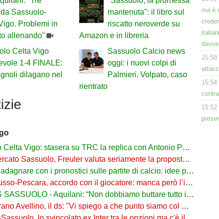
quilani: "Tre
"Sassuolo, la promessa
ma è 
 da Sassuolo-
mantenuta": il libro sul
creder
Vigo. Problemi in
riscatto neroverde su
italia
sto allenando"
Amazon e in libreria
davve
olo Celta Vigo
Sassuolo Calcio news
15:58
evole 1-4 FINALE:
oggi: i nuovi colpi di
attacc
agnoli dilagano nel
Palmieri. Volpato, caso
15:54
rientrato
contra
izie
15:52
presen
ago
a Vigo: stasera su TRC la replica con Antonio Parrotto seconda voce nel 2° tempo
ato Sassuolo, Freuler valuta seriamente la proposta neroverde
re con i pronostici sulle partite di calcio: idee per gli appassionati di sport
o-Pescara, accordo con il giocatore: manca però l’intesa con il Sassuolo
SSUOLO - Aquilani: “Non dobbiamo buttare tutto in vacca”
o Avellino, il ds: "Vi spiego a che punto siamo col Sassuolo"
suolo, lo svincolato ex Inter tra le opzioni ma c'è il solito Cagliari