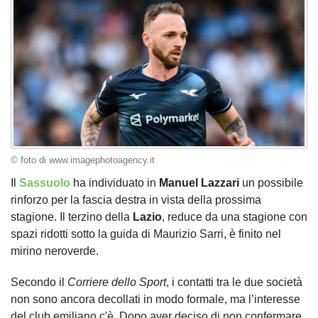
© foto di www.imagephotoagency.it
Il
Sassuolo
ha individuato in
Manuel Lazzari
un possibile
rinforzo per la fascia destra in vista della prossima
stagione. Il terzino della
Lazio
, reduce da una stagione con
spazi ridotti sotto la guida di Maurizio Sarri, è finito nel
mirino neroverde.
Secondo il
Corriere dello Sport
, i contatti tra le due società
non sono ancora decollati in modo formale, ma l’interesse
del club emiliano c'è. Dopo aver deciso di non confermare