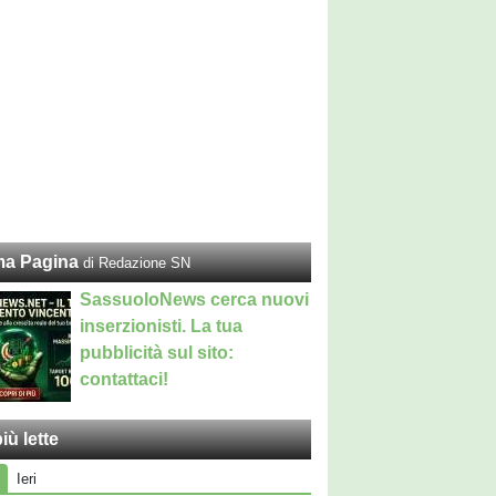
ma Pagina
di Redazione SN
SassuoloNews cerca nuovi
inserzionisti. La tua
pubblicità sul sito:
contattaci!
iù lette
Ieri