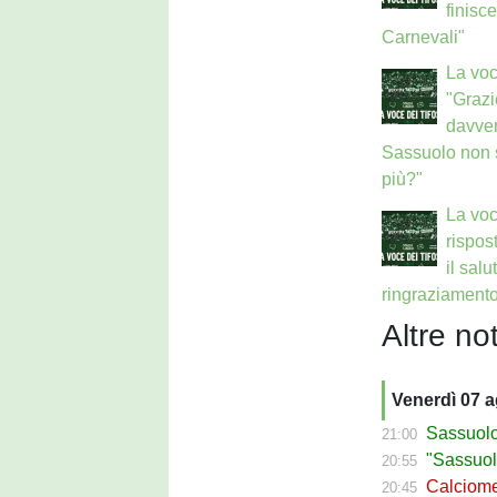
finisc
Carnevali"
La voce
"Graz
davver
Sassuolo non s
più?"
La voc
rispos
il salut
ringraziamento
Altre not
Venerdì 07 
Sassuolo C
21:00
"Sassuolo, la
20:55
Calciomerca
20:45