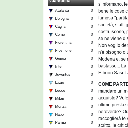
Classifica
s'informano, l
Atalanta
0
bene le cose c
famosa "partita
Bologna
0
società, staff,
Cagliari
0
costruiscono, 
Como
0
se ne viene dis
Fiorentina
0
Non voglio de
Frosinone
0
n'è bisogno o u
Genoa
0
Modena e, se n
bastasse... La
Inter
0
E buon Sasol a 
Juventus
0
Lazio
0
COME PARTEC
Lecce
0
mandare un mes
acquisto? Vole
Milan
0
ultime prestazi
Monza
0
neroverde? Ora
Napoli
0
raccoglierà le
Parma
0
scritto, le cri