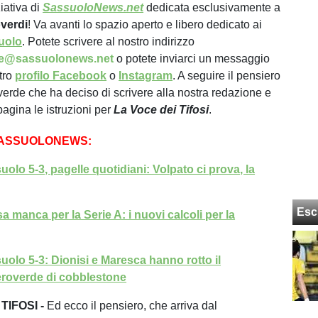
iativa di
SassuoloNews.net
dedicata esclusivamente a
verdi
! Va avanti lo spazio aperto e libero dedicato ai
uolo
. Potete scrivere al nostro indirizzo
ne@sassuolonews.net
o potete inviarci un messaggio
stro
profilo Facebook
o
Instagram
. A seguire il pensiero
overde che ha deciso di scrivere alla nostra redazione e
 pagina le istruzioni per
La Voce dei Tifosi
.
SASSUOLONEWS:
olo 5-3, pagelle quotidiani: Volpato ci prova, la
Esc
 manca per la Serie A: i nuovi calcoli per la
olo 5-3: Dionisi e Maresca hanno rotto il
eroverde di cobblestone
TIFOSI -
Ed ecco il pensiero, che arriva dal