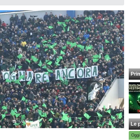
Pri
Le p
Oggi