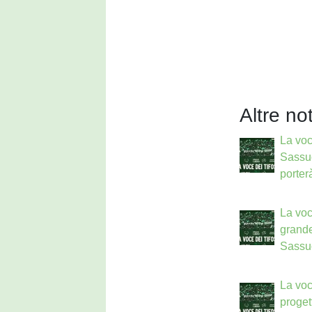
Altre not
La voc
Sassuo
porter
La voc
grande
Sassu
La voce
proget