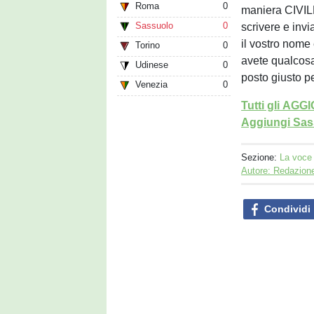
Roma
0
maniera CIVIL
Sassuolo
0
scrivere e invi
il vostro nome
Torino
0
avete qualcosa
Udinese
0
posto giusto pe
Venezia
0
Tutti gli AG
Aggiungi Sass
Sezione:
La voce 
Autore: Redazion
Condividi