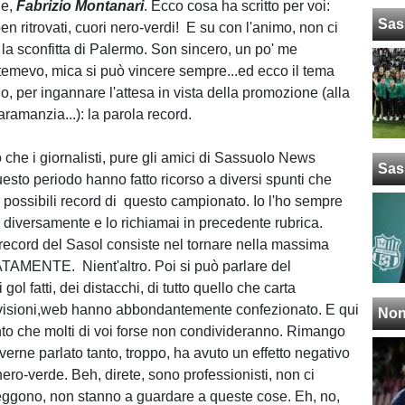
de,
Fabrizio Montanari
. Ecco cosa ha scritto per voi:
Sas
ben ritrovati, cuori nero-verdi! E su con l'animo, non ci
 la sconfitta di Palermo. Son sincero, un po' me
o temevo, mica si può vincere sempre...ed ecco il tema
, per ingannare l'attesa in vista della promozione (alla
aramanzia...): la parola record.
 che i giornalisti, pure gli amici di Sassuolo News
Sas
uesto periodo hanno fatto ricorso a diversi spunti che
 possibili record di questo campionato. Io l'ho sempre
 diversamente e lo richiamai in precedente rubrica.
 record del Sasol consiste nel tornare nella massima
TAMENTE. Nient'altro. Poi si può parlare del
gol fatti, dei distacchi, di tutto quello che carta
evisioni,web hanno abbondantemente confezionato. E qui
Non
punto che molti di voi forse non condivideranno. Rimango
erne parlato tanto, troppo, ha avuto un effetto negativo
ero-verde. Beh, direte, sono professionisti, non ci
ggono, non stanno a guardare a queste cose. Eh, no,