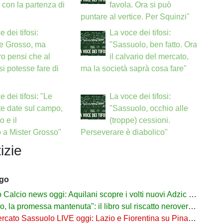
e con la partenza di
favola. Ora si può
puntare al vertice. Per Squinzi"
 dei tifosi:
La voce dei tifosi:
ie Grosso, ma
"Sassuolo, ben fatto. Ora
o pensi che al
il calvario del mercato,
i potesse fare di
ma la società saprà cosa fare"
e dei tifosi: "Le
La voce dei tifosi:
te date sul campo,
"Sassuolo, occhio alle
o e il
(troppe) cessioni.
 a Mister Grosso"
Perseverare è diabolico"
izie
ago
alcio news oggi: Aquilani scopre i volti nuovi Adzic e Bowie
 promessa mantenuta": il libro sul riscatto neroverde su Amazon e in libreria
to Sassuolo LIVE oggi: Lazio e Fiorentina su Pinamonti, rispunta Zappa