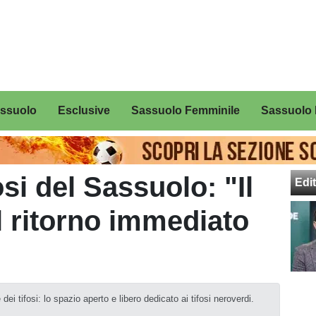
assuolo
Esclusive
Sassuolo Femminile
Sassuolo 
osi del Sassuolo: "Il
Edit
l ritorno immediato
ei tifosi: lo spazio aperto e libero dedicato ai tifosi neroverdi.