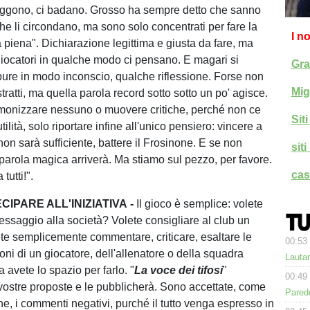
eggono, ci badano. Grosso ha sempre detto che sanno
he li circondano, ma sono solo concentrati per fare la
I n
 piena". Dichiarazione legittima e giusta da fare, ma
 giocatori in qualche modo ci pensano. E magari si
Gra
pure in modo inconscio, qualche riflessione. Forse non
Mig
tratti, ma quella parola record sotto sotto un po' agisce.
monizzare nessuno o muovere critiche, perché non ce
Sit
tilità, solo riportare infine all'unico pensiero: vincere a
on sarà sufficiente, battere il Frosinone. E se non
sit
 parola magica arriverà. Ma stiamo sul pezzo, per favore.
cas
tutti!".
IPARE ALL'INIZIATIVA -
Il gioco è semplice: volete
saggio alla società? Volete consigliare al club un
te semplicemente commentare, criticare, esaltare le
00:53
oni di un giocatore, dell'allenatore o della squadra
Lauta
 avete lo spazio per farlo. "
La voce dei tifosi
"
00:49
 vostre proposte e le pubblicherà. Sono accettate, come
Parede
tiche, i commenti negativi, purché il tutto venga espresso in