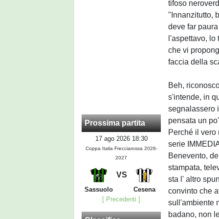
tifoso nerover
"Innanzitutto, 
deve far paura
l'aspettavo, l
che vi propongo
faccia della sc
Beh, riconosco
s'intende, in q
segnalassero i
pensata un po'
Prossima partita
Perché il vero
17 ago 2026 18:30
serie IMMEDIA
Coppa Italia Frecciarossa 2026-
Benevento, dei 
2027
stampata, tel
VS
sta l' altro s
Sassuolo
Cesena
convinto che av
[ Precedenti ]
sull'ambiente n
badano, non le