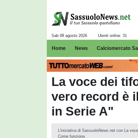
Sab 08 agosto 2026
Utenti online: 31
Home
News
Calciomercato S
La voce dei tif
vero record è i
in Serie A"
L'iniziativa di SassuoloNews.net con La voce d
Come funziona