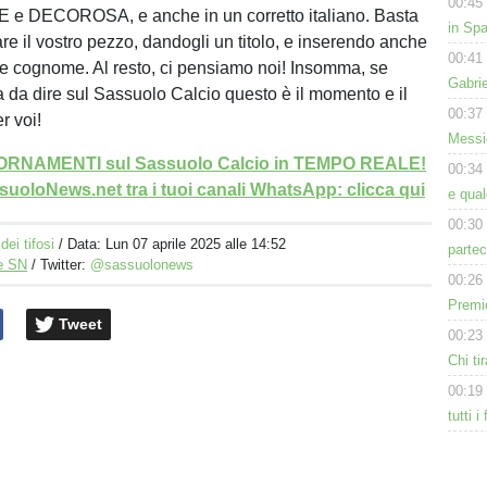
00:45
E e DECOROSA, e anche in un corretto italiano. Basta
in Spa
are il vostro pezzo, dandogli un titolo, e inserendo anche
00:41
 e cognome. Al resto, ci pensiamo noi! Insomma, se
Gabri
 da dire sul Sassuolo Calcio questo è il momento e il
00:37
r voi!
Messic
GIORNAMENTI sul Sassuolo Calcio in TEMPO REALE!
00:34
uoloNews.net tra i tuoi canali WhatsApp: clicca qui
e qua
00:30
dei tifosi
/ Data:
Lun 07 aprile 2025 alle 14:52
partec
e SN
/ Twitter:
@sassuolonews
00:26
Premie
Tweet
00:23
Chi tir
00:19
tutti i