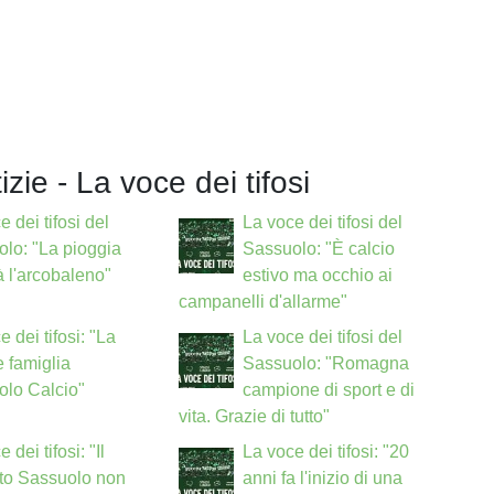
izie - La voce dei tifosi
e dei tifosi del
La voce dei tifosi del
lo: "La pioggia
Sassuolo: "È calcio
à l'arcobaleno"
estivo ma occhio ai
campanelli d'allarme"
e dei tifosi: "La
La voce dei tifosi del
 famiglia
Sassuolo: "Romagna
olo Calcio"
campione di sport e di
vita. Grazie di tutto"
 dei tifosi: "Il
La voce dei tifosi: "20
to Sassuolo non
anni fa l'inizio di una