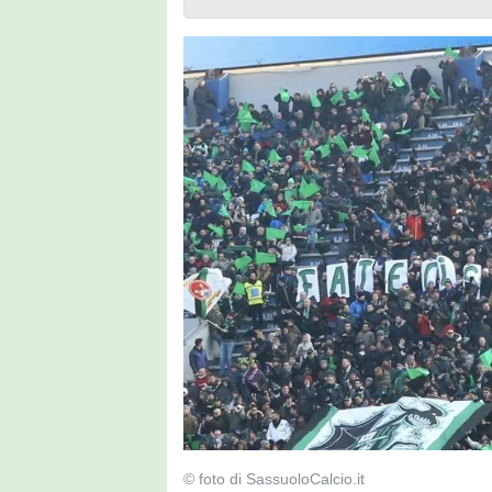
© foto di SassuoloCalcio.it