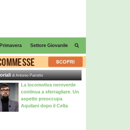
Primavera
Settore Giovanile
oriali
di Antonio Parrotto
La locomotiva neroverde
continua a sferragliare. Un
aspetto preoccupa
Aquilani dopo il Celta