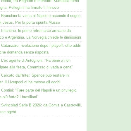
Roma, tra Brighton e mercato: Kumbulla torna
gna, Pellegrini ha firmato il rinnovo
Branchini fa visita al Napoli e accende il sogno
el Jesus. Per la porta spunta Musso
Infantino, le prime retromarce arrivano da
o e Argentina. La Norvegia chiede le dimissioni
Catanzaro, rivoluzione dopo i playoff: otto addii
lche domanda senza risposta
L'ex agente di Antognoni: "Fa bene a non
ipare alla festa, Commisso ci vada a cena"
Cercato dall'Inter, Spence può restare in
r. Il Liverpool ci ha messo gli occhi
Contini: "Fare parte del Napoli è un privilegio.
a più forte? I brasiliani"
Svincolati Serie B 2026: da Gomis a Castrovilli,
 free agent