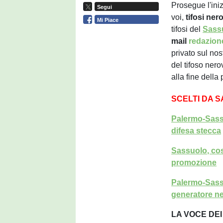
Prosegue l'iniz
Segui
voi,
tifosi
nero
Mi Piace
tifosi del
Sass
mail
redazio
privato sul no
del tifoso ner
alla fine della
SCELTI DA 
Palermo-Sassu
difesa stecca
Sassuolo, cosa
promozione
Palermo-Sassu
generatore n
LA VOCE DEI 