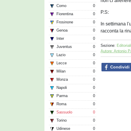
non ci allenerei
Como
0
P.S:
Fiorentina
0
Frosinone
0
In settimana l'
Genoa
0
racconta la ri
Inter
0
Sezione:
Editorial
Juventus
0
Autore: Antonio P
Lazio
0
Lecce
0
Condividi
Milan
0
Monza
0
Napoli
0
Parma
0
Roma
0
Sassuolo
0
Torino
0
Udinese
0