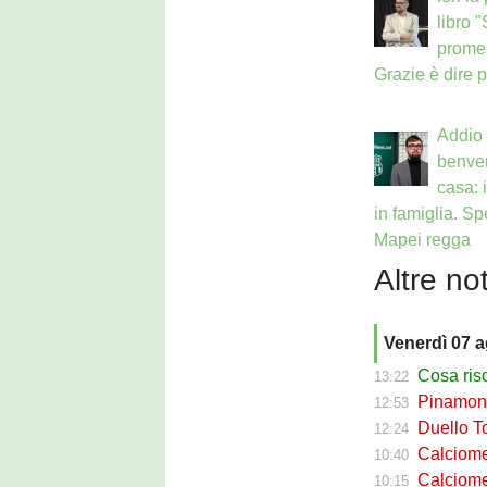
libro 
prome
Grazie è dire 
Addio 
benven
casa: 
in famiglia. Sp
Mapei regga
Altre not
Venerdì 07 
Cosa rischi
13:22
Pinamonti a
12:53
Duello Torin
12:24
Calciomercato
10:40
Calciomer
10:15