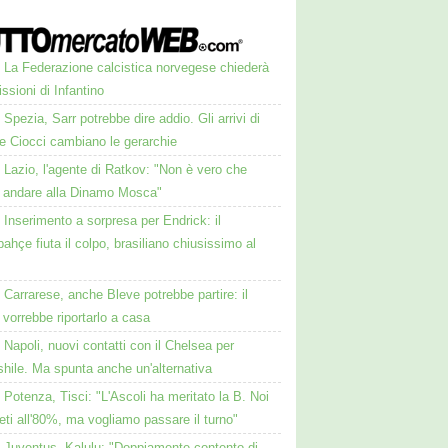
La Federazione calcistica norvegese chiederà
issioni di Infantino
Spezia, Sarr potrebbe dire addio. Gli arrivi di
e Ciocci cambiano le gerarchie
Lazio, l'agente di Ratkov: "Non è vero che
 andare alla Dinamo Mosca"
Inserimento a sorpresa per Endrick: il
ahçe fiuta il colpo, brasiliano chiusissimo al
Carrarese, anche Bleve potrebbe partire: il
vorrebbe riportarlo a casa
Napoli, nuovi contatti con il Chelsea per
hile. Ma spunta anche un'alternativa
Potenza, Tisci: "L'Ascoli ha meritato la B. Noi
ti all'80%, ma vogliamo passare il turno"
Juventus, Kalulu: "Doppiamente contento di