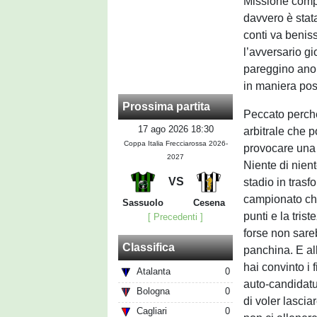
Missione compiu
davvero è stata
conti va benis
l’avversario g
pareggino ano
in maniera posi
Prossima partita
Peccato perch
17 ago 2026 18:30
arbitrale che p
Coppa Italia Frecciarossa 2026-
provocare una 
2027
Niente di nient
VS
stadio in trasf
campionato che
Sassuolo
Cesena
punti e la tris
[ Precedenti ]
forse non sar
Classifica
panchina. E all
hai convinto i 
Atalanta
0
auto-candidatur
Bologna
0
di voler lasci
Cagliari
0