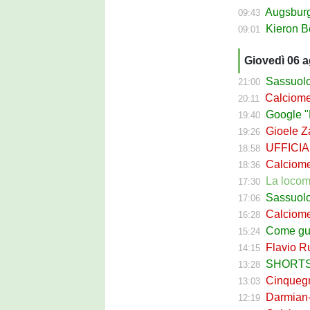
Augsburg Sas
09:43
Kieron Bowie 
09:01
Giovedì 06 
Sassuolo Cal
21:00
Calciomerca
20:11
Google "Fon
19:40
Gioele Zac
19:26
UFFICIALE
18:58
Calciomerca
18:36
La locomotiva
17:30
Sassuolo Celt
17:06
Calciomerc
16:28
Come guadagna
15:24
Flavio Russ
14:15
SHORTS SA
13:28
Cinquegran
13:03
Darmian-Sas
12:19