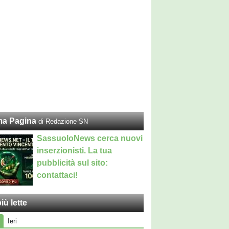
ma Pagina
di Redazione SN
SassuoloNews cerca nuovi
inserzionisti. La tua
pubblicità sul sito:
contattaci!
iù lette
Ieri