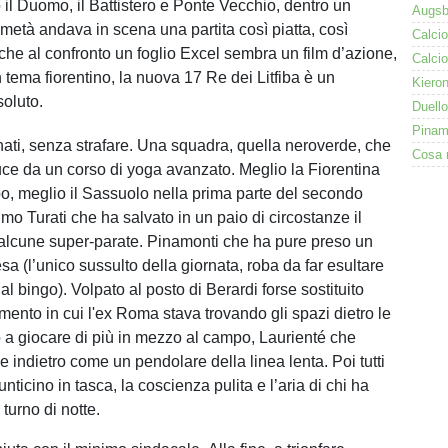
o il Duomo, il Battistero e Ponte Vecchio, dentro un
 metà andava in scena una partita così piatta, così
 che al confronto un foglio Excel sembra un film d’azione,
n tema fiorentino, la nuova 17 Re dei Litfiba è un
oluto.
nati, senza strafare. Una squadra, quella neroverde, che
e da un corso di yoga avanzato. Meglio la Fiorentina
o, meglio il Sassuolo nella prima parte del secondo
mo Turati che ha salvato in un paio di circostanze il
alcune super-parate. Pinamonti che ha pure preso un
esa (l’unico sussulto della giornata, roba da far esultare
l bingo). Volpato al posto di Berardi forse sostituito
mento in cui l'ex Roma stava trovando gli spazi dietro le
 a giocare di più in mezzo al campo, Laurienté che
e indietro come un pendolare della linea lenta. Poi tutti
unticino in tasca, la coscienza pulita e l’aria di chi ha
 turno di notte.