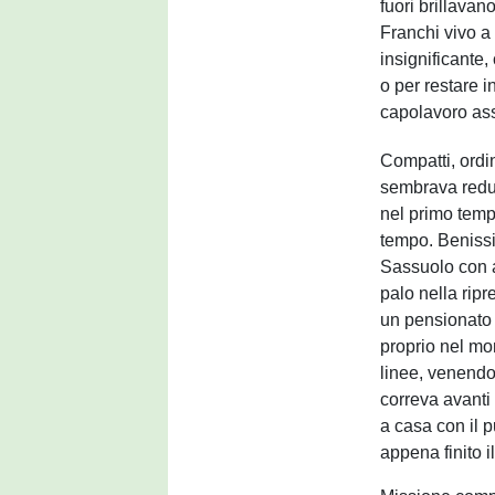
fuori brillavan
Franchi vivo a
insignificante,
o per restare i
capolavoro ass
Compatti, ordi
sembrava reduc
nel primo temp
tempo. Benissi
Sassuolo con 
palo nella ripr
un pensionato a
proprio nel mo
linee, venendo
correva avanti 
a casa con il p
appena finito il