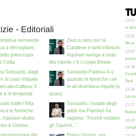
13:52
izie - Editoriali
le dim
13:51
omotiva neroverde
Zero a zero con la
Micai 
ua a sferragliare.
Caratese e tanti infortuni:
13:47
petto preoccupa
Aquilani naviga a vista.
possa
il Celta
Ma intanto c’è il colpo Bowie
13:39
a Sassuolo, dagli
Sassuolo-Padova 4-1:
Fenerb
uni al caso Volpato
quando le formiche con
Real
ercato d'attesa: il
le ali diventano Aquile (o
13:36
e è in tempesta
quasi)
Lecce 
uolo batte l'Alta
Sassuolo, l’estate degli
13:27
a e le formiche
addii ma Palmieri ha
Badias
i. Aquilani studia
ragione: "Finché restano
13:24
 non è Grosso
gli Squinzi..."
comple
a presentazione del
Prima Grosso, poi
13:23