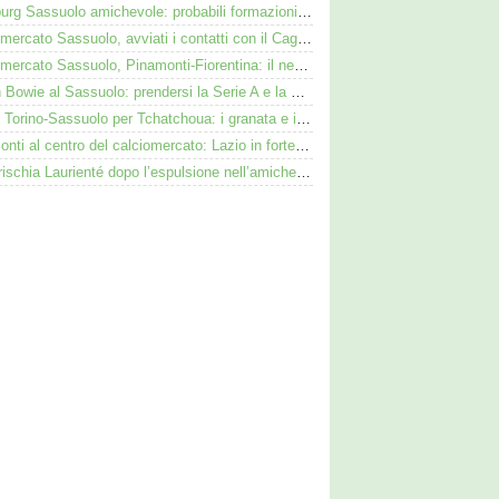
Augsburg Sassuolo amichevole: probabili formazioni e dove vederla in tv e streaming
Calciomercato Sassuolo, avviati i contatti con il Cagliari per Zappa
Calciomercato Sassuolo, Pinamonti-Fiorentina: il neroverde alternativa a Pellegrino del Parma
Kieron Bowie al Sassuolo: prendersi la Serie A e la Scozia. Lui o Pinamonti: chi sarà titolare
Duello Torino-Sassuolo per Tchatchoua: i granata e i neroverdi valutano per l'ex Verona
Pinamonti al centro del calciomercato: Lazio in forte pressing, Fiorentina osserva
Cosa rischia Laurienté dopo l’espulsione nell’amichevole Sassuolo-Celta Vigo