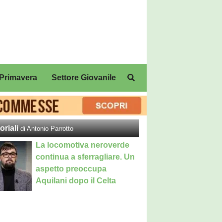
Primavera
Settore Giovanile
oriali
di Antonio Parrotto
La locomotiva neroverde
continua a sferragliare. Un
aspetto preoccupa
Aquilani dopo il Celta