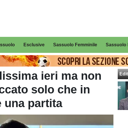
assuolo
Esclusive
Sassuolo Femminile
Sassuolo 
lissima ieri ma non
Edit
eccato solo che in
 una partita