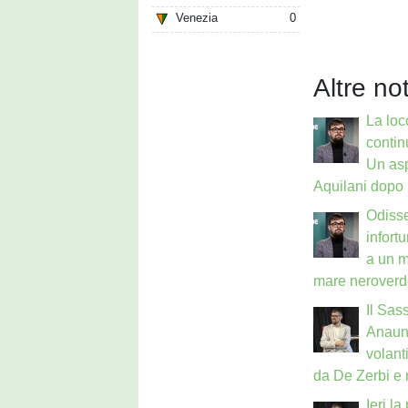
Venezia
0
Altre not
La loc
contin
Un as
Aquilani dopo 
Odisse
infort
a un m
mare neroverd
Il Sass
Anauni
volant
da De Zerbi e
Ieri l