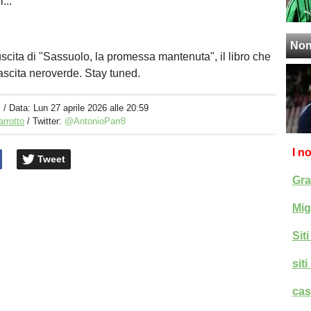
...
Non
uscita di "Sassuolo, la promessa mantenuta", il libro che
nascita neroverde. Stay tuned.
i
/ Data:
Lun 27 aprile 2026 alle 20:59
arrotto
/ Twitter:
@AntonioParr8
I n
Tweet
Gra
Mig
Sit
sit
cas