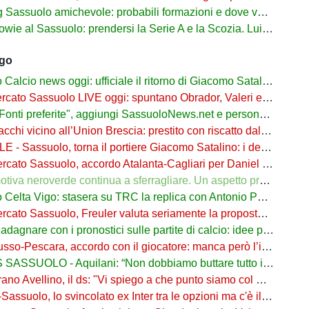
suolo amichevole: probabili formazioni e dove vederla in tv e streaming
al Sassuolo: prendersi la Serie A e la Scozia. Lui o Pinamonti: chi sarà titolare
ago
cio news oggi: ufficiale il ritorno di Giacomo Satalino a un mese dall'addio
to Sassuolo LIVE oggi: spuntano Obrador, Valeri e Darmian per la difesa
ti preferite", aggiungi SassuoloNews.net e personalizza le tue notizie
chi vicino all’Union Brescia: prestito con riscatto dal Sassuolo
 - Sassuolo, torna il portiere Giacomo Satalino: i dettagli
to Sassuolo, accordo Atalanta-Cagliari per Daniel Maldini: i dettagli
 neroverde continua a sferragliare. Un aspetto preoccupa Aquilani dopo il Celta
a Vigo: stasera su TRC la replica con Antonio Parrotto seconda voce nel 2° tempo
ato Sassuolo, Freuler valuta seriamente la proposta neroverde
re con i pronostici sulle partite di calcio: idee per gli appassionati di sport
o-Pescara, accordo con il giocatore: manca però l’intesa con il Sassuolo
SSUOLO - Aquilani: “Non dobbiamo buttare tutto in vacca”
o Avellino, il ds: "Vi spiego a che punto siamo col Sassuolo"
suolo, lo svincolato ex Inter tra le opzioni ma c'è il solito Cagliari