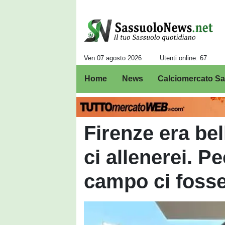
Ven 07 agosto 2026
Utenti online: 67
Home
News
Calciomercato S
Firenze era bel
ci allenerei. P
campo ci fosse