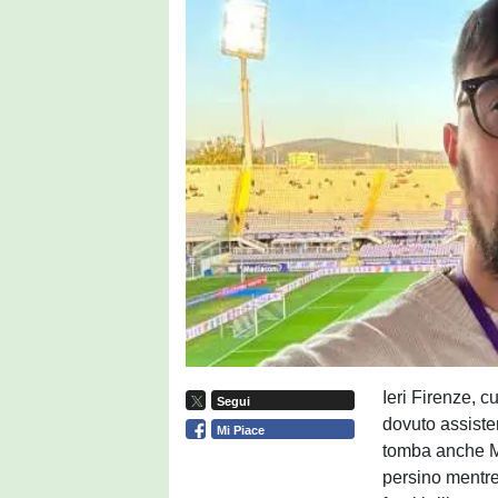
Ieri Firenze, 
Segui
dovuto assister
Mi Piace
tomba anche M
persino mentre