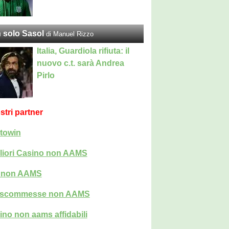
 solo Sasol
di Manuel Rizzo
Italia, Guardiola rifiuta: il
nuovo c.t. sarà Andrea
Pirlo
ostri partner
towin
liori Casino non AAMS
i non AAMS
i scommesse non AAMS
ino non aams affidabili