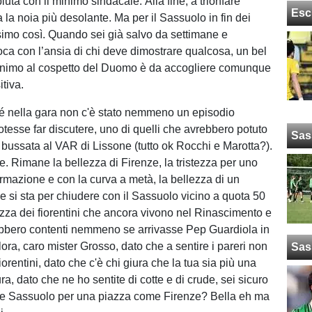
ta con il minimo sindacale. Alla fine, a trionfare
Esc
 la noia più desolante. Ma per il Sassuolo in fin dei
simo così. Quando sei già salvo da settimane e
ioca con l’ansia di chi deve dimostrare qualcosa, un bel
nimo al cospetto del Duomo è da accogliere comunque
tiva.
é nella gara non c'è stato nemmeno un episodio
otesse far discutere, uno di quelli che avrebbero potuto
Sas
bussata al VAR di Lissone (tutto ok Rocchi e Marotta?).
e. Rimane la bellezza di Firenze, la tristezza per uno
ormazione e con la curva a metà, la bellezza di un
 si sta per chiudere con il Sassuolo vicino a quota 50
tezza dei fiorentini che ancora vivono nel Rinascimento e
ebbero contenti nemmeno se arrivasse Pep Guardiola in
ora, caro mister Grosso, dato che a sentire i pareri non
Sas
fiorentini, dato che c'è chi giura che la tua sia più una
a, dato che ne ho sentite di cotte e di crude, sei sicuro
are Sassuolo per una piazza come Firenze? Bella eh ma