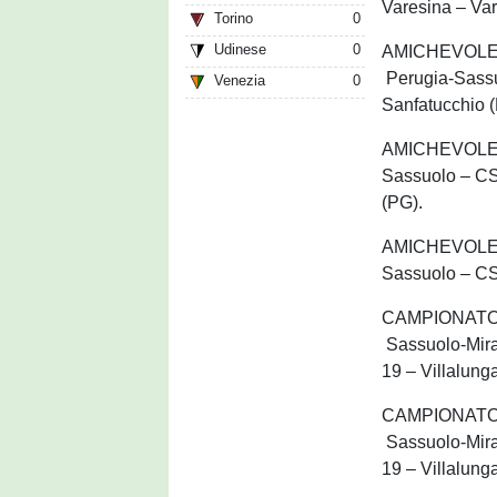
Varesina – Va
Torino
0
Udinese
0
AMICHEVOLE UN
Perugia-Sassu
Venezia
0
Sanfatucchio 
AMICHEVOLE UN
Sassuolo – CS 
(PG).
AMICHEVOLE UN
Sassuolo – CS 
CAMPIONATO UN
Sassuolo-Mira
19 – Villalung
CAMPIONATO UN
Sassuolo-Mira
19 – Villalung