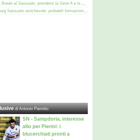
Kieron Bowie al Sassuolo: prendersi la Serie A e la Scozia. Lui o Pinamonti: chi sarà titolare
Augsburg Sassuolo amichevole: probabili formazioni e dove vederla in tv e streaming
lusive
di Antonio Parrotto
SN - Sampdoria, interesse
alto per Pierini: i
blucerchiati pronti a