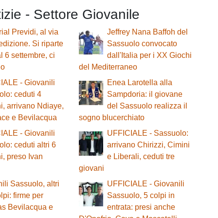
tizie - Settore Giovanile
al Previdi, al via
Jeffrey Nana Baffoh del
edizione. Si riparte
Sassuolo convocato
al 6 settembre, ci
dall'Italia per i XX Giochi
lo
del Mediterraneo
ALE - Giovanili
Enea Larotella alla
lo: ceduti 4
Sampdoria: il giovane
i, arrivano Ndiaye,
del Sassuolo realizza il
lace e Bevilacqua
sogno blucerchiato
ALE - Giovanili
UFFICIALE - Sassuolo:
lo: ceduti altri 6
arrivano Chirizzi, Cimini
i, preso Ivan
e Liberali, ceduti tre
giovani
ili Sassuolo, altri
UFFICIALE - Giovanili
lpi: firme per
Sassuolo, 5 colpi in
s Bevilacqua e
entrata: presi anche