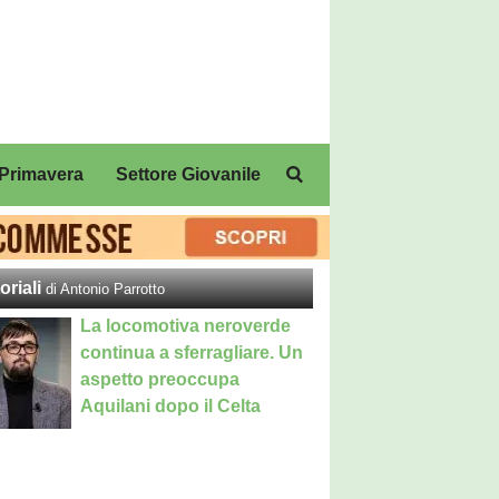
Primavera
Settore Giovanile
oriali
di Antonio Parrotto
La locomotiva neroverde
continua a sferragliare. Un
aspetto preoccupa
Aquilani dopo il Celta