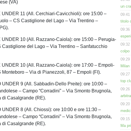
rese (VA)
un cra
DER 11 (All. Cerchiari-Cavicchioli): ore 15:00 –
09:41
olo – CS Castiglione del Lago – Via Trentino –
titolo
(PG).
09:36
esperi
DER 10 (All. Razzano-Caiola): ore 15:00 – Perugia-
09:32
Castiglione del Lago – Via Trentino – Sanfatucchio
colpo 
09:29
DER 10 (All. Razzano-Caiola): ore 17:00 – Empoli-
Milan 
Monteboro – Via di Pianezzoli, 87 – Empoli (FI).
09:27
top cl
DER 9 (All. Sabbadin-Dello Preite): ore 10:00 –
09:26
ndolese – Campo “Corradini” – Via Smonto Brugnola,
arbitr
a di Casalgrande (RE).
09:20
DER 8 (All. Chiossi): ore 10:00 e ore 11:30 –
medich
ndolese – Campo “Corradini” – Via Smonto Brugnola,
09:15
a di Casalgrande (RE).
Ma pr