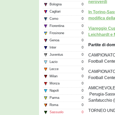
neroverdi
Bologna
0
Cagliari
0
In Torino-Sas
modifica dell
Como
0
Fiorentina
0
Viareggio Cup
Frosinone
0
Leichhardt e 
Genoa
0
Partite di do
Inter
0
Juventus
0
CAMPIONATO U
Football Cente
Lazio
0
Lecce
0
CAMPIONATO U
Milan
0
Football Cente
Monza
0
AMICHEVOLE UN
Napoli
0
Perugia-Sassu
Parma
0
Sanfatucchio 
Roma
0
TORNEO UNDER 
Sassuolo
0