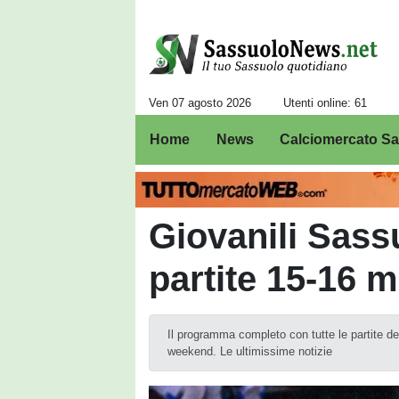
Ven 07 agosto 2026
Utenti online: 61
Home
News
Calciomercato S
Giovanili Sas
partite 15-16 m
Il programma completo con tutte le partite de
weekend. Le ultimissime notizie