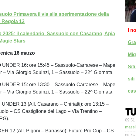
suolo Primavera il via alla sperimentazione della
a Regola 12
I n
 2025: il calendario. Sassuolo con Casarano, Apia
Magic Stars
Gra
menica 16 marzo
Mig
NDER 16: ore 15:45 – Sassuolo-Carrarese – Mapei
Sit
r – Via Giorgio Squinzi, 1 – Sassuolo – 22^ Giornata.
sit
NDER 15: ore 13:30 – Sassuolo-Carrarese – Mapei
cas
r – Via Giorgio Squinzi, 1 – Sassuolo – 22^ Giornata.
DER 13 (All. Casarano – Chiriatti): ore 13:15 –
olo – CS Castiglione del Lago – Via Trentino –
(PG).
09:51
massi
12 (All. Pigoni – Barrasso): Future Pro Cup – CS
09:45