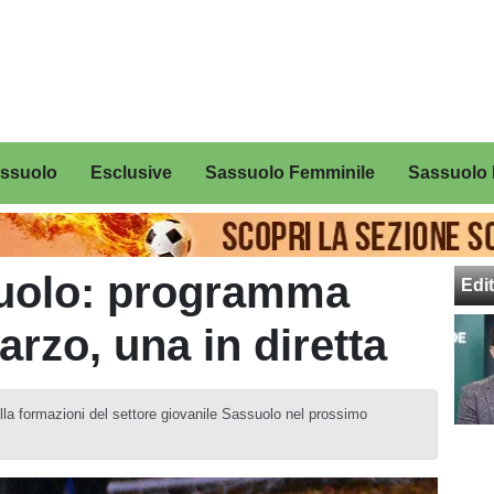
assuolo
Esclusive
Sassuolo Femminile
Sassuolo 
suolo: programma
Edit
arzo, una in diretta
lla formazioni del settore giovanile Sassuolo nel prossimo