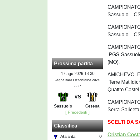
CAMPIONATO UN
Sassuolo – CS
CAMPIONATO UN
Sassuolo – CS 
CAMPIONATO UN
PGS-Sassuolo 
(MO).
Prossima partita
17 ago 2026 18:30
AMICHEVOLE UN
Coppa Italia Frecciarossa 2026-
Terre Matildi
2027
Quattro Castel
VS
CAMPIONATO UN
Sassuolo
Cesena
Serra-Saliceta
[ Precedenti ]
SCELTI DA 
Classifica
Cristian Cost
Atalanta
0