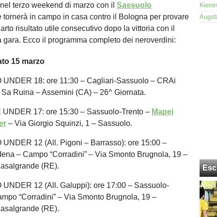
nel terzo weekend di marzo con il
Sassuolo
 tornerà in campo in casa contro il Bologna per provare
arto risultato utile consecutivo dopo la vittoria con il
ma gara. Ecco il programma completo dei neroverdini:
bato 15 marzo
NDER 18: ore 11:30 – Cagliari-Sassuolo – CRAi
 Sa Ruina – Assemini (CA) – 26^ Giornata.
NDER 17: ore 15:30 – Sassuolo-Trento –
Mapei
er
– Via Giorgio Squinzi, 1 – Sassuolo.
DER 12 (All. Pigoni – Barrasso): ore 15:00 –
na – Campo “Corradini” – Via Smonto Brugnola, 19 –
Casalgrande (RE).
Esc
DER 12 (All. Galuppi): ore 17:00 – Sassuolo-
mpo “Corradini” – Via Smonto Brugnola, 19 –
Casalgrande (RE).