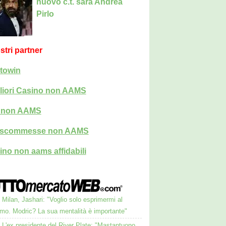
nuovo c.t. sarà Andrea
Pirlo
ostri partner
towin
liori Casino non AAMS
i non AAMS
i scommesse non AAMS
ino non aams affidabili
Milan, Jashari: "Voglio solo esprimermi al
mo. Modric? La sua mentalità è importante"
L'ex presidente del River Plate: "Mastantuono