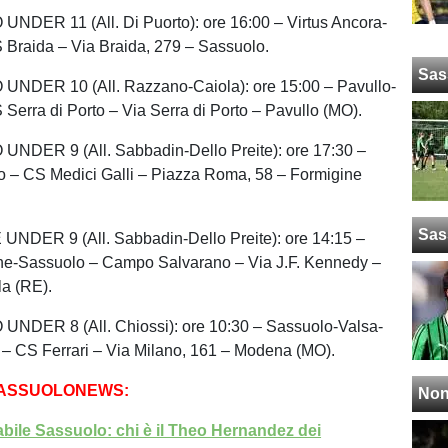
DER 11 (All. Di Puorto): ore 16:00 – Virtus Ancora-
 Braida – Via Braida, 279 – Sassuolo.
Sas
DER 10 (All. Razzano-Caiola): ore 15:00 – Pavullo-
Serra di Porto – Via Serra di Porto – Pavullo (MO).
DER 9 (All. Sabbadin-Dello Preite): ore 17:30 –
– CS Medici Galli – Piazza Roma, 58 – Formigine
Sas
DER 9 (All. Sabbadin-Dello Preite): ore 14:15 –
che-Sassuolo – Campo Salvarano – Via J.F. Kennedy –
la (RE).
DER 8 (All. Chiossi): ore 10:30 – Sassuolo-Valsa-
 – CS Ferrari – Via Milano, 161 – Modena (MO).
SASSUOLONEWS:
Non
abile Sassuolo: chi è il Theo Hernandez dei