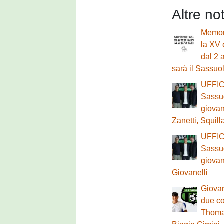
Altre no
Memori
la XV 
dal 2 
sarà il Sassuo
UFFICI
Sassuo
giovan
Zanetti, Squil
UFFICI
Sassuo
giovan
Giovanelli
Giovan
due co
Thoma