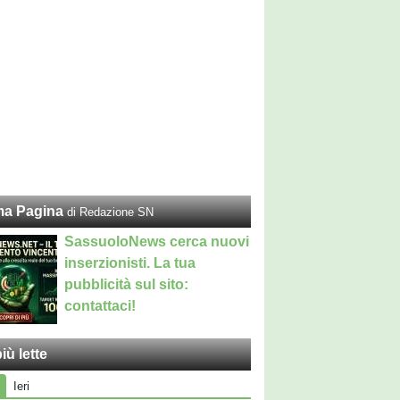
ma Pagina
di Redazione SN
SassuoloNews cerca nuovi
inserzionisti. La tua
pubblicità sul sito:
contattaci!
iù lette
Ieri