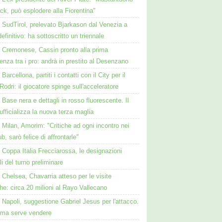
ck, può esplodere alla Fiorentina"
SudTirol, prelevato Bjarkason dal Venezia a
 definitivo: ha sottoscritto un triennale
Cremonese, Cassin pronto alla prima
enza tra i pro: andrà in prestito al Desenzano
Barcellona, partiti i contatti con il City per il
Rodri: il giocatore spinge sull'acceleratore
Base nera e dettagli in rosso fluorescente. Il
ufficializza la nuova terza maglia
Milan, Amorim: "Critiche ad ogni incontro nei
ub, sarò felice di affrontarle"
Coppa Italia Frecciarossa, le designazioni
ali del turno preliminare
Chelsea, Chavarria atteso per le visite
e: circa 20 milioni al Rayo Vallecano
Napoli, suggestione Gabriel Jesus per l'attacco.
ima serve vendere