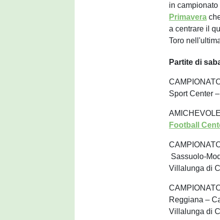
in campionato 
Primavera
che
a centrare il qu
Toro nell'ulti
Partite di sa
CAMPIONATO U
Sport Center –
AMICHEVOLE U
Football Cent
CAMPIONATO UN
Sassuolo-Mode
Villalunga di 
CAMPIONATO UN
Reggiana – Ca
Villalunga di 