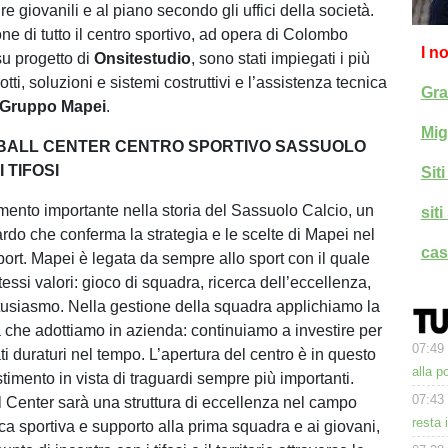
e giovanili e al piano secondo gli uffici della società.
ne di tutto il centro sportivo, ad opera di Colombo
I n
su progetto di
Onsitestudio
, sono stati impiegati i più
otti, soluzioni e sistemi costruttivi e l’assistenza tecnica
Gra
Gruppo
Mapei
.
Mig
BALL CENTER CENTRO SPORTIVO SASSUOLO
 TIFOSI
Sit
ento importante nella storia del Sassuolo Calcio, un
sit
ardo che conferma la strategia e le scelte di Mapei nel
cas
ort. Mapei è legata da sempre allo sport con il quale
tessi valori: gioco di squadra, ricerca dell’eccellenza,
usiasmo. Nella gestione della squadra applichiamo la
ia che adottiamo in azienda: continuiamo a investire per
07:49
ati duraturi nel tempo. L’apertura del centro è in questo
alla p
timento in vista di traguardi sempre più importanti.
07:43
 Center sarà una struttura di eccellenza nel campo
resta 
ica sportiva e supporto alla prima squadra e ai giovani,