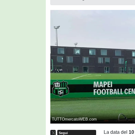
TUTTOmercatoWEB.com
La data del
10
Segui