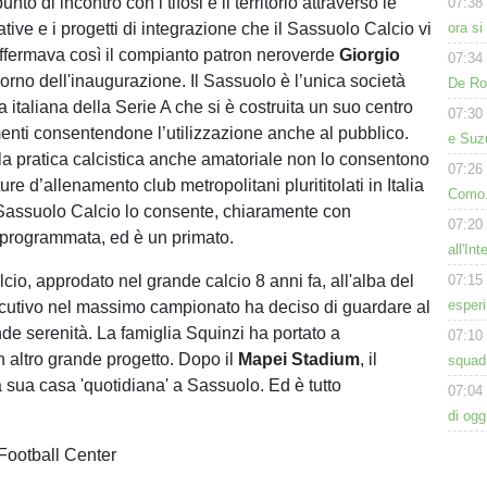
to di incontro con i tifosi e il territorio attraverso le
07:38
iative e i progetti di integrazione che il Sassuolo Calcio vi
ora s
ffermava così il compianto patron neroverde
Giorgio
07:34
giorno dell'inaugurazione. Il Sassuolo è l’unica società
De Ros
a italiana della Serie A che si è costruita un suo centro
07:30
menti consentendone l’utilizzazione anche al pubblico.
e Suz
la pratica calcistica anche amatoriale non lo consentono
07:26
ture d’allenamento club metropolitani plurititolati in Italia
Como. 
Il Sassuolo Calcio lo consente, chiaramente con
07:20
 programmata, ed è un primato.
all'In
cio, approdato nel grande calcio 8 anni fa, all'alba del
07:15
esperi
cutivo nel massimo campionato ha deciso di guardare al
nde serenità. La famiglia Squinzi ha portato a
07:10
altro grande progetto. Dopo il
Mapei Stadium
, il
squadr
 sua casa 'quotidiana' a Sassuolo. Ed è tutto
07:04
di ogg
Football Center