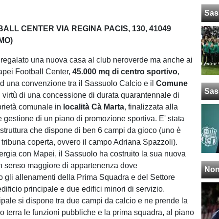
Sas
ALL CENTER VIA REGINA PACIS, 130, 41049
MO)
 regalato una nuova casa al club neroverde ma anche ai
 Mapei Football Center,
45.000 mq di centro sportivo
,
d una convenzione tra il Sassuolo Calcio e il
Comune
Sas
n virtù di una concessione di durata quarantennale di
prietà comunale in
località
Cà Marta
, finalizzata alla
e gestione di un piano di promozione sportiva. E' stata
 struttura che dispone di ben 6 campi da gioco (uno è
a tribuna coperta, ovvero il campo Adriana Spazzoli).
nergia con Mapei, il Sassuolo ha costruito la sua nuova
n senso maggiore di appartenenza dove
Non
 gli allenamenti della Prima Squadra e del Settore
dificio principale e due edifici minori di servizio.
cipale si dispone tra due campi da calcio e ne prende la
o terra le funzioni pubbliche e la prima squadra, al piano