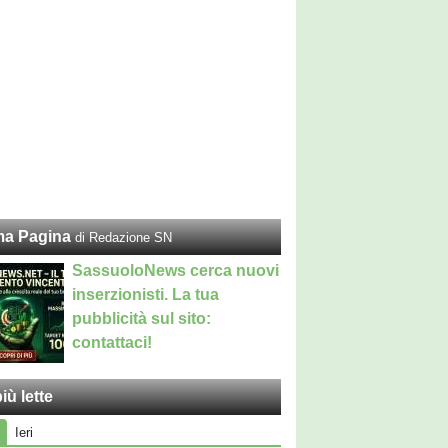
ma Pagina
di Redazione SN
SassuoloNews cerca nuovi
inserzionisti. La tua
pubblicità sul sito:
contattaci!
iù lette
Ieri