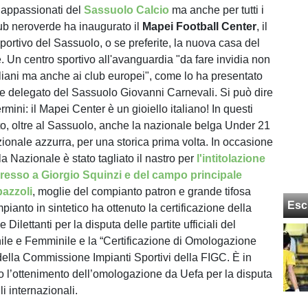
 appassionati del
Sassuolo Calcio
ma anche per tutti i
lub neroverde ha inaugurato il
Mapei Football Center
, il
portivo del Sassuolo, o se preferite, la nuova casa del
. Un centro sportivo all'avanguardia "da fare invidia non
taliani ma anche ai club europei", come lo ha presentato
re delegato del Sassuolo Giovanni Carnevali. Si può dire
mini: il Mapei Center è un gioiello italiano! In questi
to, oltre al Sassuolo, anche la nazionale belga Under 21
ionale azzurra, per una storica prima volta. In occasione
lla Nazionale è stato tagliato il nastro per
l'intitolazione
ngresso a Giorgio Squinzi e del campo principale
azzoli
, moglie del compianto patron e grande tifosa
Esc
pianto in sintetico ha ottenuto la certificazione della
Dilettanti per la disputa delle partite ufficiali del
ile e Femminile e la “Certificazione di Omologazione
della Commissione Impianti Sportivi della FIGC. È in
ivo l’ottenimento dell’omologazione da Uefa per la disputa
li internazionali.