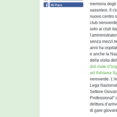
memoria degli
Mi Piace
sassolesi. Il c
nuovo centro s
club neroverde
solo ai club i
l'amministrato
senza mezzi ter
anni ha ospita
e anche la Naz
della visita de
del viale d’i
ad Adriana Sp
neroverde. L’im
Lega Nazionale 
Settore Giovan
Professional” 
dirittura d’arr
di gare giovani