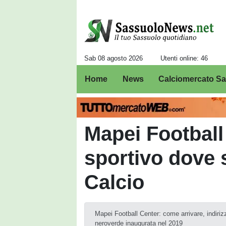
Sab 08 agosto 2026
Utenti online: 46
Home
News
Calciomercato S
Mapei Football 
sportivo dove s
Calcio
Mapei Football Center: come arrivare, indiriz
neroverde inaugurata nel 2019