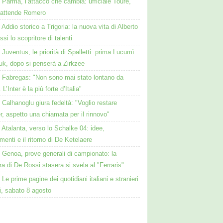
Parma, l’attacco che cambia: ufficiale Touré,
i attende Romero
Addio storico a Trigoria: la nuova vita di Alberto
si lo scopritore di talenti
Juventus, le priorità di Spalletti: prima Lucumì
uk, dopo si penserà a Zirkzee
Fabregas: "Non sono mai stato lontano da
L’Inter è la più forte d’Italia"
Calhanoglu giura fedeltà: "Voglio restare
ter, aspetto una chiamata per il rinnovo"
Atalanta, verso lo Schalke 04: idee,
menti e il ritorno di De Ketelaere
Genoa, prove generali di campionato: la
a di De Rossi stasera si svela al "Ferraris"
Le prime pagine dei quotidiani italiani e stranieri
i, sabato 8 agosto