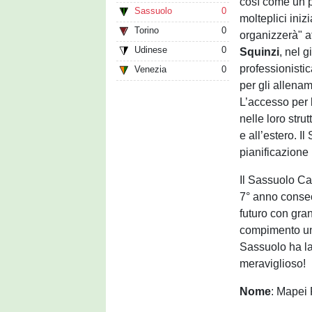
così come un pun
Sassuolo
0
molteplici iniz
Torino
0
organizzerà" a
Udinese
0
Squinzi
, nel 
professionistic
Venezia
0
per gli allena
L’accesso per 
nelle loro strut
e all’estero. 
pianificazione
Il Sassuolo Cal
7° anno conse
futuro con gra
compimento un 
Sassuolo ha la
meraviglioso!
Nome
: Mapei 