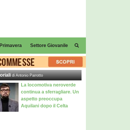
Primavera
Settore Giovanile
oriali
di Antonio Parrotto
La locomotiva neroverde
continua a sferragliare. Un
aspetto preoccupa
Aquilani dopo il Celta