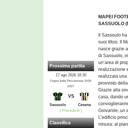
MAPEI FOOTB
SASSUOLO (
Il Sassoulo ha
suoi tifosi. Il
nasce grazie a
di Sassuolo, i
un’area di pro
Prossima partita
realizzazione 
17 ago 2026 18:30
realizzata una
Coppa Italia Frecciarossa 2026-
provvisto dell
2027
Grazie alla si
VS
casa, dando u
convoglieranno
Sassuolo
Cesena
Giovanile, un e
[ Precedenti ]
L’edificio prin
Classifica
misura: al pian