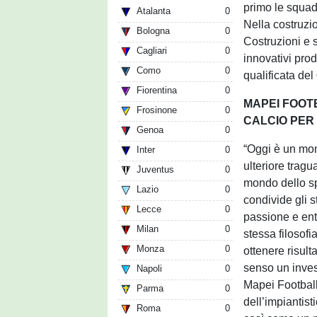
primo le squadr
Atalanta
0
Nella costruzio
Bologna
0
Costruzioni e 
Cagliari
0
innovativi prod
Como
0
qualificata del
Fiorentina
0
MAPEI FOOT
Frosinone
0
CALCIO PER I
Genoa
0
“Oggi è un mom
Inter
0
ulteriore tragu
Juventus
0
mondo dello sp
Lazio
0
condivide gli s
Lecce
0
passione e ent
Milan
0
stessa filosof
Monza
0
ottenere risult
senso un inves
Napoli
0
Mapei Football
Parma
0
dell’impiantist
Roma
0