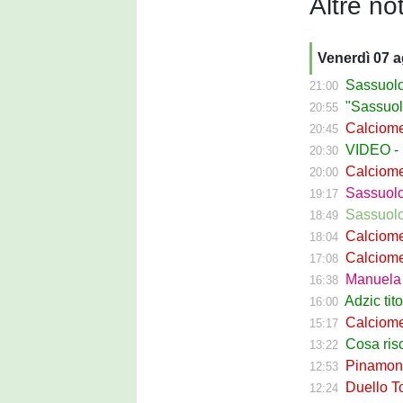
Altre not
Venerdì 07 
Sassuolo C
21:00
"Sassuolo, la
20:55
Calciomerca
20:45
VIDEO - La g
20:30
Calciomer
20:00
Sassuolo Pr
19:17
Sassuolo P
18:49
Calciomercat
18:04
Calciomerca
17:08
Manuela Pe
16:38
Adzic titol
16:00
Calciomercato
15:17
Cosa rischi
13:22
Pinamonti a
12:53
Duello Torin
12:24