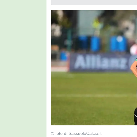
© foto di SassuoloCalcio.it