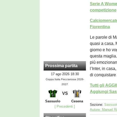
Serie A Women
competizione
Calciomercato
Fiorentina
Le parole di M
quasi a casa. 
giorno e ho vo
questa maglia.
più emozionante
Prossima partita
l’Inter, in cas
17 ago 2026 18:30
di conquistare
Coppa Italia Frecciarossa 2026-
2027
Tutti gli AG
Aggiungi Sass
VS
Sassuolo
Cesena
Sezione:
Sassuol
[ Precedenti ]
Autore: Manuel R