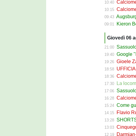
Calciomercato
10:40
Calciomer
10:15
Augsburg Sas
09:43
Kieron Bowie 
09:01
Giovedì 06 
Sassuolo Cal
21:00
Google "Fon
19:40
Gioele Zac
19:26
UFFICIALE
18:58
Calciomerca
18:36
La locomotiva
17:30
Sassuolo Celt
17:06
Calciomerc
16:28
Come guadagna
15:24
Flavio Russ
14:15
SHORTS SA
13:28
Cinquegran
13:03
Darmian-Sas
12:19