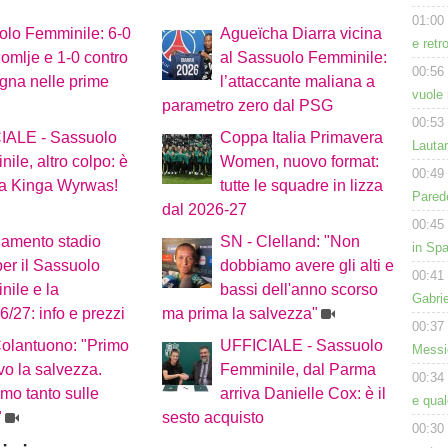
01:00
olo Femminile: 6-0
Agueïcha Diarra vicina
e retr
omlje e 1-0 contro
al Sassuolo Femminile:
00:56
ogna nelle prime
l’attaccante maliana a
vuole 
parametro zero dal PSG
00:53
IALE - Sassuolo
Coppa Italia Primavera
Lauta
ile, altro colpo: è
Women, nuovo format:
00:49
ta Kinga Wyrwas!
tutte le squadre in lizza
Parede
dal 2026-27
00:45
amento stadio
SN - Clelland: "Non
in Spa
per il Sassuolo
dobbiamo avere gli alti e
00:41
ile e la
bassi dell'anno scorso
Gabri
/27: info e prezzi
ma prima la salvezza"
00:37
olantuono: "Primo
UFFICIALE - Sassuolo
Messic
ivo la salvezza.
Femminile, dal Parma
00:34
mo tanto sulle
arriva Danielle Cox: è il
e qua
"
sesto acquisto
00:30