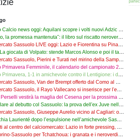
izie
partec
ago
alcio news oggi: Aquilani scopre i volti nuovi Adzic e Bowie
 promessa mantenuta": il libro sul riscatto neroverde su Amazon e in libreria
to Sassuolo LIVE oggi: Lazio e Fiorentina su Pinamonti, rispunta Zappa
iocata di Volpato: stende Marcos Alonso e poi il tacco per il gol di Bakola
cato Sassuolo, Pierini e Turati nel mirino della Sampdoria
imavera Femminile, il calendario del campionato 26/27: si parte a Parma
rimavera, 1-1 in amichevole contro il Lentigione: i dettagli
o Sassuolo, Van der Brempt offerto dal Como al Cagliari per avere Esposito
to Sassuolo, il Rayo Vallecano si inserisce per l'ex Torino Obrador
rselli vestirà la maglia del Cesena per la prossima stagione
are al debutto col Sassuolo: la prova dell'ex Juve nell'1-4 col Celta
 Sassuolo, Giuseppe Aurelio vicino al Cagliari: operazione in dirittura d’arrivo
a Laurienté dopo l’espulsione nell’amichevole Sassuolo-Celta Vigo
l centro del calciomercato: Lazio in forte pressing, Fiorentina osserva
o-Sassuolo per Tchatchoua: i granata e i neroverdi valutano per l'ex Verona