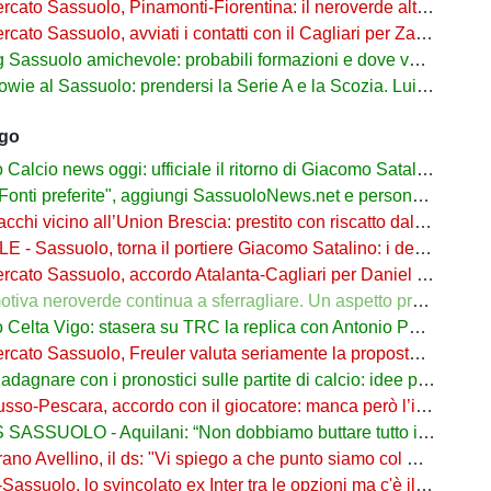
 Sassuolo, Pinamonti-Fiorentina: il neroverde alternativa a Pellegrino del Parma
cato Sassuolo, avviati i contatti con il Cagliari per Zappa
suolo amichevole: probabili formazioni e dove vederla in tv e streaming
al Sassuolo: prendersi la Serie A e la Scozia. Lui o Pinamonti: chi sarà titolare
ago
cio news oggi: ufficiale il ritorno di Giacomo Satalino a un mese dall'addio
ti preferite", aggiungi SassuoloNews.net e personalizza le tue notizie
chi vicino all’Union Brescia: prestito con riscatto dal Sassuolo
 - Sassuolo, torna il portiere Giacomo Satalino: i dettagli
to Sassuolo, accordo Atalanta-Cagliari per Daniel Maldini: i dettagli
 neroverde continua a sferragliare. Un aspetto preoccupa Aquilani dopo il Celta
a Vigo: stasera su TRC la replica con Antonio Parrotto seconda voce nel 2° tempo
ato Sassuolo, Freuler valuta seriamente la proposta neroverde
re con i pronostici sulle partite di calcio: idee per gli appassionati di sport
o-Pescara, accordo con il giocatore: manca però l’intesa con il Sassuolo
SSUOLO - Aquilani: “Non dobbiamo buttare tutto in vacca”
o Avellino, il ds: "Vi spiego a che punto siamo col Sassuolo"
suolo, lo svincolato ex Inter tra le opzioni ma c'è il solito Cagliari