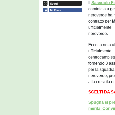
Il
Sassuolo F
Segui
cominicia a get
Mi Piace
neroverde ha m
contratto per
M
ufficialmente 
neroverde.
Ecco la nota u
ufficialmente i
centrocampista
fornendo 3 ass
per la squadra
neroverde, pron
alla crescita d
SCELTI DA 
Spugna si pre
merita. Convi