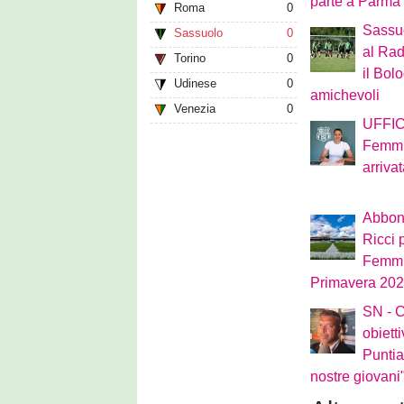
parte a Parma
Roma
0
Sassu
Sassuolo
0
al Rad
Torino
0
il Bol
Udinese
0
amichevoli
Venezia
0
UFFIC
Femmin
arriva
Abbon
Ricci 
Femmin
Primavera 2026
SN - C
obiett
Puntia
nostre giovani