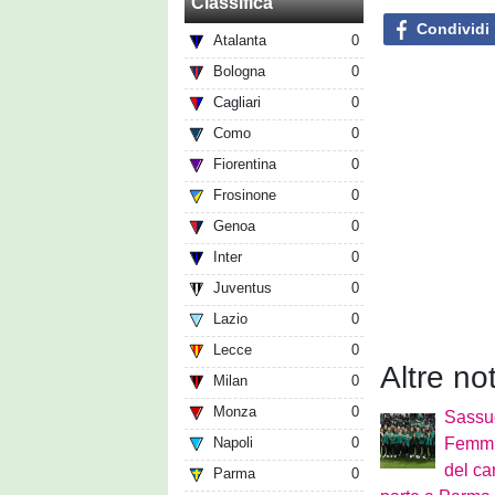
Classifica
Condividi
Atalanta
0
Bologna
0
Cagliari
0
Como
0
Fiorentina
0
Frosinone
0
Genoa
0
Inter
0
Juventus
0
Lazio
0
Lecce
0
Altre no
Milan
0
Monza
0
Sassu
Napoli
0
Femmin
del ca
Parma
0