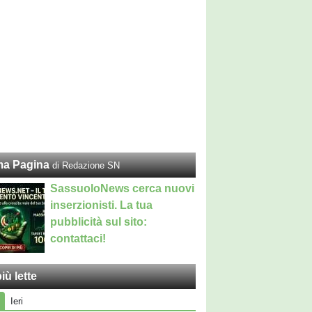
ma Pagina
di Redazione SN
SassuoloNews cerca nuovi
inserzionisti. La tua
pubblicità sul sito:
contattaci!
iù lette
Ieri