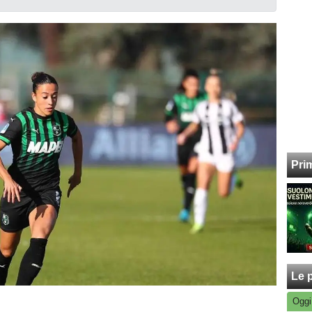
Pri
Le p
Oggi