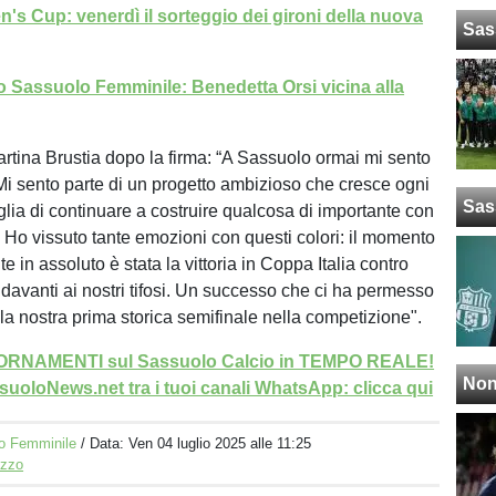
's Cup: venerdì il sorteggio dei gironi della nuova
Sas
 Sassuolo Femminile: Benedetta Orsi vicina alla
artina Brustia dopo la firma: “A Sassuolo ormai mi sento
Mi sento parte di un progetto ambizioso che cresce ogni
Sas
glia di continuare a costruire qualcosa di importante con
 Ho vissuto tante emozioni con questi colori: il momento
 in assoluto è stata la vittoria in Coppa Italia contro
a, davanti ai nostri tifosi. Un successo che ci ha permesso
 la nostra prima storica semifinale nella competizione".
GIORNAMENTI sul Sassuolo Calcio in TEMPO REALE!
Non
uoloNews.net tra i tuoi canali WhatsApp: clicca qui
o Femminile
/ Data:
Ven 04 luglio 2025 alle 11:25
izzo