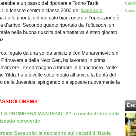
arebbe a un passo dal riportare a Torino
Tarik
. Il difensore centrale classe 2003 del
Sassuolo
a delle priorità del mercato bianconero e l’operazione è
ura d’arrivo. Secondo quanto riportato da
Tuttosport
, un
ale nella buona riuscita della trattativa è stato giocato
iz
.
urco, legato da una solida amicizia con Muharemovic sin
a Primavera e della Next Gen, ha lavorato in prima
nvincere l’ex compagno a tornare in bianconero. Nelle
e Yildiz ha più volte sottolineato all’amico la bontà del
co della Juventus, spingendolo a sposare nuovamente la
SASSUOLONEWS:
Esc
A PROMESSA MANTENUTA": è uscito il libro sulla
riscatto neroverde
rcato Sassuolo: la decisione sui riscatti di Nzola