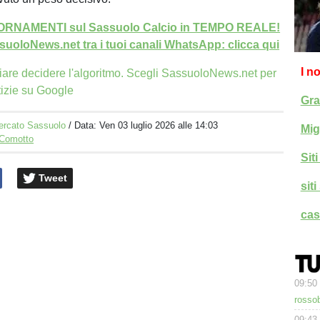
GIORNAMENTI sul Sassuolo Calcio in TEMPO REALE!
uoloNews.net tra i tuoi canali WhatsApp: clicca qui
I n
iare decidere l'algoritmo. Scegli SassuoloNews.net per
tizie su Google
Gra
ercato Sassuolo
/ Data:
Ven 03 luglio 2026 alle 14:03
Mig
 Comotto
Sit
Tweet
sit
cas
09:50
rossob
09:43