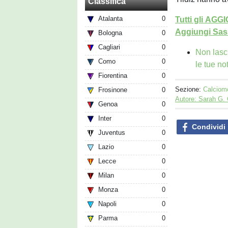
Classifica
Atalanta
0
Tutti gli AG
Aggiungi Sass
Bologna
0
Cagliari
0
Non lasc
Como
0
le tue no
Fiorentina
0
Sezione:
Calciom
Frosinone
0
Autore: Sarah G.
Genoa
0
Inter
0
Condividi
Juventus
0
Lazio
0
Lecce
0
Milan
0
Monza
0
Napoli
0
Parma
0