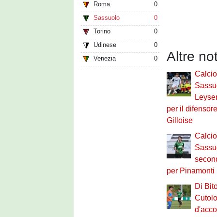
Roma
0
Sassuolo
0
Torino
0
Udinese
0
Altre no
Venezia
0
Calci
Sassuo
Leysen
per il difensor
Gilloise
Calci
Sassuo
second
per Pinamonti
Di Bit
Cutolo
d'acco