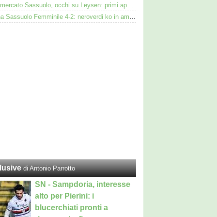
Calciomercato Sassuolo, occhi su Leysen: primi approcci per il difensore dell'Union Saint-Gilloise
Cesena Sassuolo Femminile 4-2: neroverdi ko in amichevole con una squadra di B
lusive
di Antonio Parrotto
SN - Sampdoria, interesse
alto per Pierini: i
blucerchiati pronti a