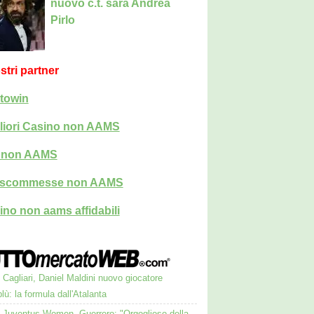
nuovo c.t. sarà Andrea
Pirlo
ostri partner
towin
liori Casino non AAMS
i non AAMS
i scommesse non AAMS
ino non aams affidabili
Cagliari, Daniel Maldini nuovo giocatore
lù: la formula dall'Atalanta
Juventus Women, Guerrero: "Orgoglioso della