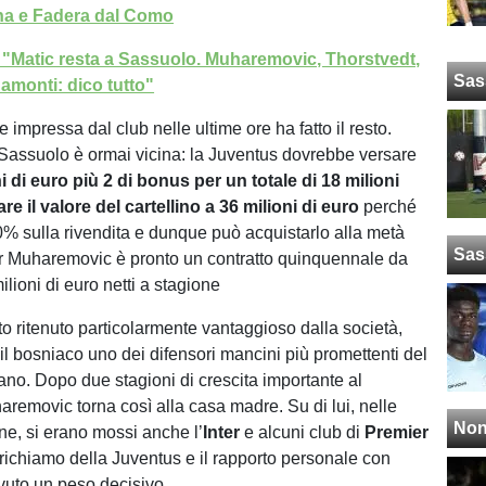
ina e Fadera dal Como
: "Matic resta a Sassuolo. Muharemovic, Thorstvedt,
Sas
namonti: dico tutto"
 impressa dal club nelle ultime ore ha fatto il resto.
l Sassuolo è ormai vicina: la Juventus dovrebbe versare
i di euro più 2 di bonus per un totale di 18 milioni
are il valore del cartellino a 36 milioni di euro
perché
50% sulla rivendita e dunque può acquistarlo alla metà
Sas
r Muharemovic è pronto un contratto quinquennale da
ilioni di euro netti a stagione
o ritenuto particolarmente vantaggioso dalla società,
il bosniaco uno dei difensori mancini più promettenti del
ano. Dopo due stagioni di crescita importante al
removic torna così alla casa madre. Su di lui, nelle
Non
ne, si erano mossi anche l’
Inter
e alcuni club di
Premier
l richiamo della Juventus e il rapporto personale con
vuto un peso decisivo.