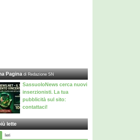
ma Pagina
di Redazione SN
SassuoloNews cerca nuovi
inserzionisti. La tua
pubblicità sul sito:
contattaci!
iù lette
Ieri