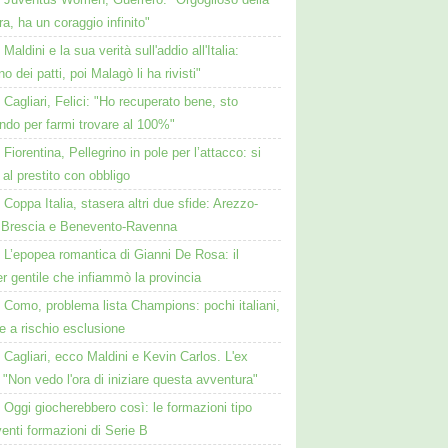
a, ha un coraggio infinito"
Maldini e la sua verità sull'addio all'Italia:
no dei patti, poi Malagò li ha rivisti"
Cagliari, Felici: "Ho recuperato bene, sto
ndo per farmi trovare al 100%"
Fiorentina, Pellegrino in pole per l’attacco: si
 al prestito con obbligo
Coppa Italia, stasera altri due sfide: Arezzo-
 Brescia e Benevento-Ravenna
L’epopea romantica di Gianni De Rosa: il
 gentile che infiammò la provincia
Como, problema lista Champions: pochi italiani,
e a rischio esclusione
Cagliari, ecco Maldini e Kevin Carlos. L'ex
 "Non vedo l'ora di iniziare questa avventura"
Oggi giocherebbero così: le formazioni tipo
venti formazioni di Serie B