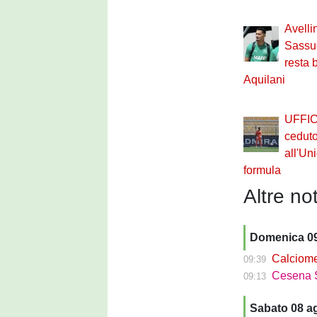
Avelli
Sassu
resta 
Aquilani
UFFIC
ceduto
all'Un
formula
Altre not
Domenica 0
Calciomercato 
09:39
Cesena Sass
09:13
Sabato 08 a