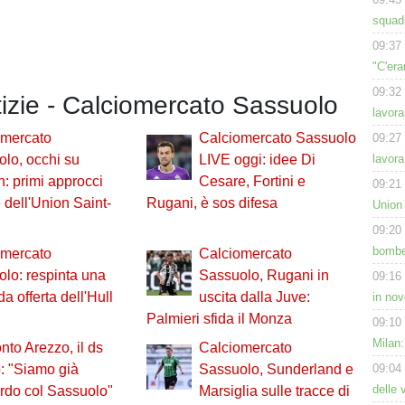
squadr
09:37
"C'era
09:32
tizie - Calciomercato Sassuolo
lavora
omercato
Calciomercato Sassuolo
09:27
lavora
lo, occhi su
LIVE oggi: idee Di
: primi approcci
Cesare, Fortini e
09:21
e dell'Union Saint-
Rugani, è sos difesa
Union
09:20
bomber
omercato
Calciomercato
lo: respinta una
Sassuolo, Rugani in
09:16
a offerta dell'Hull
uscita dalla Juve:
in nov
Palmieri sfida il Monza
09:10
Milan:
onto Arezzo, il ds
Calciomercato
09:04
: "Siamo già
Sassuolo, Sunderland e
delle 
rdo col Sassuolo"
Marsiglia sulle tracce di