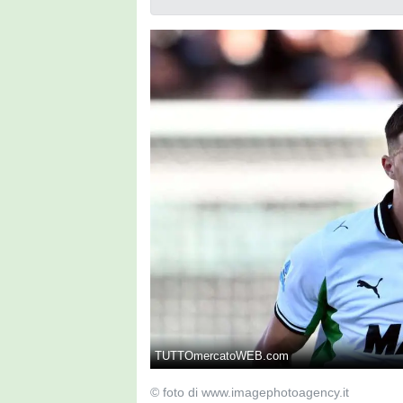
TUTTOmercatoWEB.com
© foto di www.imagephotoagency.it