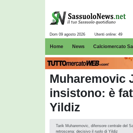
Dom 09 agosto 2026
Utenti online: 49
Home
News
Calciomercato S
Muharemovic J
insistono: è fa
Yildiz
Tarik Muharemovic, difensore centrale del Sa
retroscena: decisivo il ruolo di Yildiz