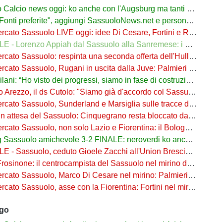
lcio news oggi: ko anche con l'Augsburg ma tanti segnali positivi
ti preferite", aggiungi SassuoloNews.net e personalizza le tue notizie
to Sassuolo LIVE oggi: idee Di Cesare, Fortini e Rugani, è sos difesa
 - Lorenzo Appiah dal Sassuolo alla Sanremese: i dettagli
ato Sassuolo: respinta una seconda offerta dell'Hull per Pinamonti
ato Sassuolo, Rugani in uscita dalla Juve: Palmieri sfida il Monza
ani: “Ho visto dei progressi, siamo in fase di costruzione”
o Arezzo, il ds Cutolo: "Siamo già d'accordo col Sassuolo"
ato Sassuolo, Sunderland e Marsiglia sulle tracce di Josh Doig
n attesa del Sassuolo: Cinquegrano resta bloccato da Aquilani
Sassuolo, non solo Lazio e Fiorentina: il Bologna su Pinamonti, Sartori era al Ricci
assuolo amichevole 3-2 FINALE: neroverdi ko anche in Germania
- Sassuolo, ceduto Gioele Zacchi all'Union Brescia: la formula
osinone: il centrocampista del Sassuolo nel mirino dei ciociari
 Sassuolo, Marco Di Cesare nel mirino: Palmieri sul centrale del Racing Avellaneda
Sassuolo, asse con la Fiorentina: Fortini nel mirino, Thorstvedt e Fabbian sul tavolo
ago