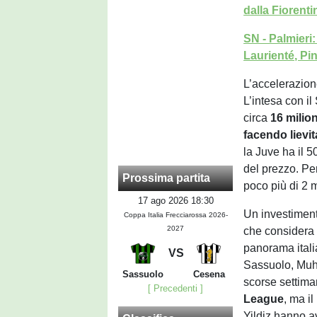
dalla Fiorent
SN - Palmieri
Laurienté, Pi
L’accelerazione
L’intesa con i
circa
16 milion
facendo lievit
la Juve ha il 
del prezzo. Pe
Prossima partita
poco più di 2 m
17 ago 2026 18:30
Un investiment
Coppa Italia Frecciarossa 2026-
2027
che considera 
panorama itali
VS
Sassuolo, Muha
Sassuolo
Cesena
scorse settima
[ Precedenti ]
League
, ma i
Yildiz hanno a