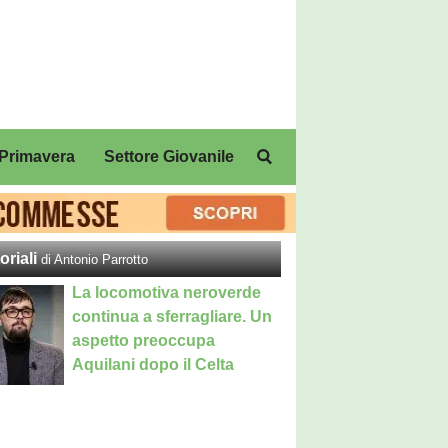
Primavera
Settore Giovanile
oriali
di Antonio Parrotto
La locomotiva neroverde
continua a sferragliare. Un
aspetto preoccupa
Aquilani dopo il Celta