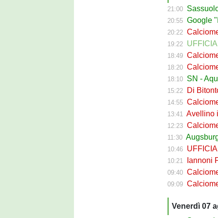
Sassuolo Ca
21:00
Google "Fon
20:55
Calciomerca
20:22
UFFICIALE
19:22
Calciomerc
18:49
Calciomerc
18:20
SN - Aquil
18:10
Di Bitont
15:22
Calciomerc
14:55
Avellino i
13:41
Calciomercato 
12:23
Augsburg S
11:30
UFFICIALE 
10:46
Iannoni Fr
10:21
Calciomercato
09:40
Calciomercato 
09:09
Venerdì 07 