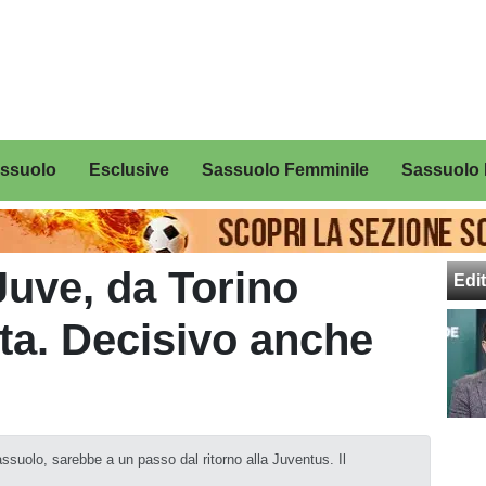
assuolo
Esclusive
Sassuolo Femminile
Sassuolo 
uve, da Torino
Edit
tta. Decisivo anche
ssuolo, sarebbe a un passo dal ritorno alla Juventus. Il