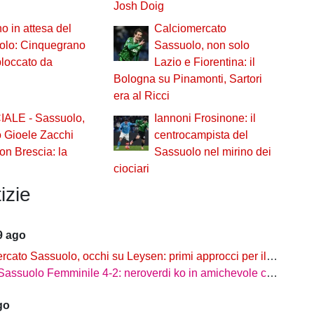
Josh Doig
no in attesa del
Calciomercato
olo: Cinquegrano
Sassuolo, non solo
bloccato da
Lazio e Fiorentina: il
Bologna su Pinamonti, Sartori
era al Ricci
IALE - Sassuolo,
Iannoni Frosinone: il
 Gioele Zacchi
centrocampista del
ion Brescia: la
Sassuolo nel mirino dei
ciociari
izie
9 ago
Sassuolo, occhi su Leysen: primi approcci per il difensore dell'Union Saint-Gilloise
uolo Femminile 4-2: neroverdi ko in amichevole con una squadra di B
go