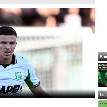
Pri
Le p
Oggi