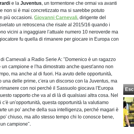
ardi
e la
Juventus
, un tormentone che ormai va avanti
are non si è mai concretizzato ma si sarebbe potuto
in più occasioni.
Giovanni Carnevali
, dirigente del
 svelato un retroscena che risale al 2015/16 quando i
ono vicini a ingaggiare l'attuale numero 10 neroverde ma
 giocatore fu quella di rimanere per giocare in Europa con
 di Carnevali a Radio Serie A: "Domenico è un ragazzo
 è un campione e l'ha dimostrato anche quest'anno non
ampo, ma anche al di fuori. Ha avuto delle opportunità,
do una delle prime, c'era un discorso con la Juventus, ma
to rimanere con noi perché il Sassuolo giocava l'Europa
Esc
esto rapporto che va al di là di qualsiasi altra cosa. Nel
 c'è un'opportunità, questa opportunità la valutiamo
rte un po' anche della sua intelligenza, perché magari è
po' chiuso, ma allo stesso tempo chi lo conosce bene,
 un campione".