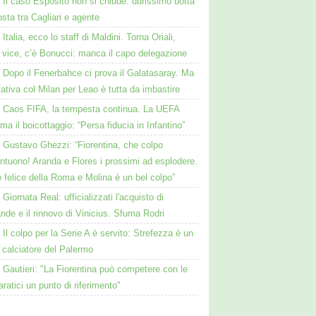
Il caso Esposito non si chiude: durissimo botta
osta tra Cagliari e agente
Italia, ecco lo staff di Maldini. Torna Oriali,
i vice, c’è Bonucci: manca il capo delegazione
Dopo il Fenerbahce ci prova il Galatasaray. Ma
ttativa col Milan per Leao è tutta da imbastire
Caos FIFA, la tempesta continua. La UEFA
ma il boicottaggio: “Persa fiducia in Infantino”
Gustavo Ghezzi: “Fiorentina, che colpo
ntuono! Aranda e Flores i prossimi ad esplodere.
 felice della Roma e Molina è un bel colpo”
Giornata Real: ufficializzati l'acquisto di
de e il rinnovo di Vinicius. Sfuma Rodri
Il colpo per la Serie A è servito: Strefezza è un
 calciatore del Palermo
Gautieri: "La Fiorentina può competere con le
aratici un punto di riferimento"