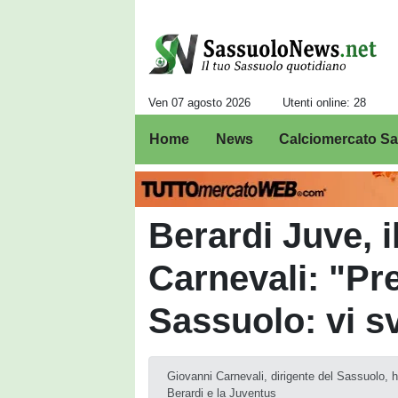
Ven 07 agosto 2026
Utenti online: 28
Home
News
Calciomercato S
Berardi Juve, i
Carnevali: "Pre
Sassuolo: vi sv
Giovanni Carnevali, dirigente del Sassuolo, 
Berardi e la Juventus