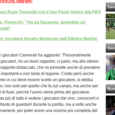
SASSUOLONEWS:
Sas
caso Ruan Tressoldi con il San Paolo finisce alla FIFA
e, Pistocchi: "Via da Sassuolo, andrebbe ad
ntoli"
on riscatterà Horatiu Moldovan dall'Atletico Madrid.
Sas
i giocatori Carnevali ha aggiunto: "Personalmente
giocatori, ho un buon rapporto, ci parlo, ma allo stesso
rapporto distaccato, che mi permette anche di prendere
i importanti e non tanto di legame. Credo però anche
to in cui deve essere scelto un giocatore, si debba
, non solo per quello che fa sul campo, ma anche per
Non
l di fuori, perché l'uomo viene prima del giocatore.
a più di tutto è vedere i giocatori dal vivo, conoscerli e
tanto di guardarli durante la partita, ma a volte anche
lenamenti, per poter avere una visione più completa del