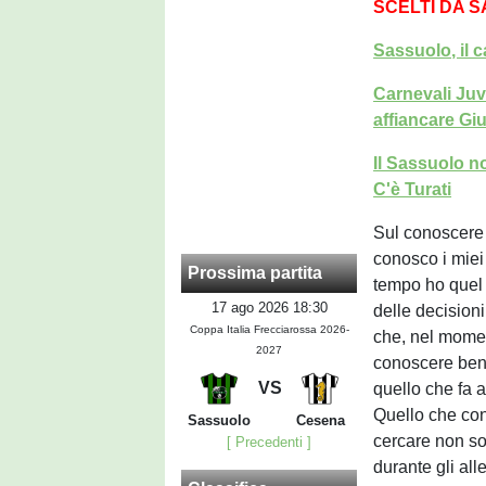
SCELTI DA 
Sassuolo, il 
Carnevali Juv
affiancare Giu
Il Sassuolo n
C'è Turati
Sul conoscere 
conosco i miei 
Prossima partita
tempo ho quel 
17 ago 2026 18:30
delle decision
Coppa Italia Frecciarossa 2026-
che, nel momen
2027
conoscere bene
VS
quello che fa a
Quello che cont
Sassuolo
Cesena
cercare non sol
[ Precedenti ]
durante gli al