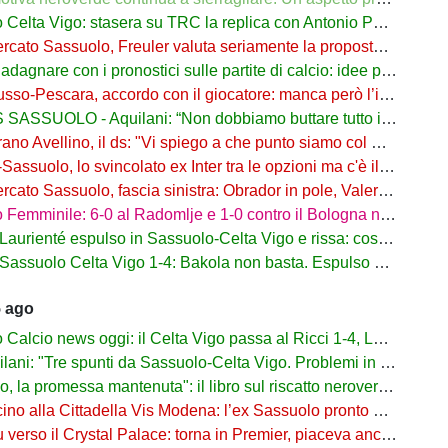
a Vigo: stasera su TRC la replica con Antonio Parrotto seconda voce nel 2° tempo
ato Sassuolo, Freuler valuta seriamente la proposta neroverde
re con i pronostici sulle partite di calcio: idee per gli appassionati di sport
o-Pescara, accordo con il giocatore: manca però l’intesa con il Sassuolo
SSUOLO - Aquilani: “Non dobbiamo buttare tutto in vacca”
o Avellino, il ds: "Vi spiego a che punto siamo col Sassuolo"
suolo, lo svincolato ex Inter tra le opzioni ma c'è il solito Cagliari
to Sassuolo, fascia sinistra: Obrador in pole, Valeri l’alternativa
mminile: 6-0 al Radomlje e 1-0 contro il Bologna nelle prime amichevoli
urienté espulso in Sassuolo-Celta Vigo e rissa: cosa è successo
assuolo Celta Vigo 1-4: Bakola non basta. Espulso Laurienté
5 ago
lcio news oggi: il Celta Vigo passa al Ricci 1-4, Laurienté espulso
: "Tre spunti da Sassuolo-Celta Vigo. Problemi in difesa, lì non sto allenando"
 promessa mantenuta": il libro sul riscatto neroverde su Amazon e in libreria
o alla Cittadella Vis Modena: l’ex Sassuolo pronto a scendere in Serie D
rso il Crystal Palace: torna in Premier, piaceva anche al Sassuolo