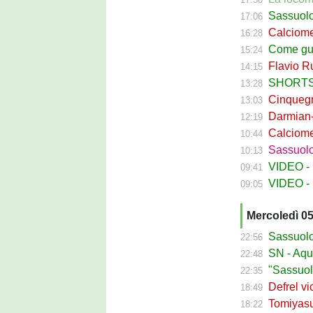
Sassuolo Celt
17:06
Calciomerc
16:28
Come guadagna
15:24
Flavio Russ
14:15
SHORTS SA
13:28
Cinquegran
13:03
Darmian-Sas
12:19
Calciomerca
10:44
Sassuolo Fe
10:13
VIDEO - La
09:41
VIDEO - S
09:05
Mercoledì 0
Sassuolo Ca
22:56
SN - Aquilani
22:48
"Sassuolo, la
22:35
Defrel vicin
18:49
Tomiyasu ve
18:22