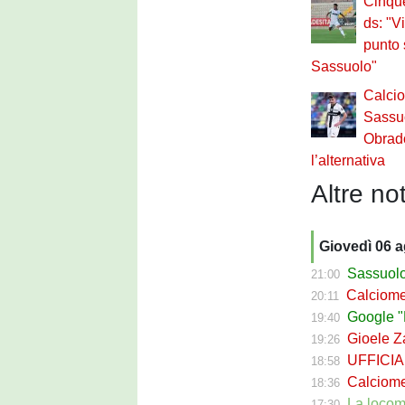
Cinque
ds: "V
punto 
Sassuolo"
Calci
Sassuo
Obrado
l’alternativa
Altre not
Giovedì 06 
Sassuolo Cal
21:00
Calciomerca
20:11
Google "Fon
19:40
Gioele Zac
19:26
UFFICIALE
18:58
Calciomerca
18:36
La locomotiva
17:30