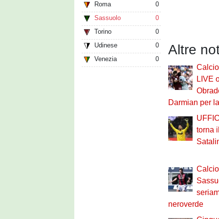
Roma
0
Sassuolo
0
Torino
0
Udinese
0
Altre no
Venezia
0
Calci
LIVE o
Obrado
Darmian per la
UFFIC
torna 
Satalin
Calci
Sassuo
seriam
neroverde