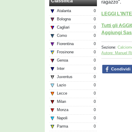
Classifica
ragazzo".
Atalanta
0
LEGGI L'INT
Bologna
0
Tutti gli AG
Cagliari
0
Aggiungi Sass
Como
0
Fiorentina
0
Sezione:
Calciom
Frosinone
0
Autore: Manuel R
Genoa
0
Inter
0
Condividi
Juventus
0
Lazio
0
Lecce
0
Milan
0
Monza
0
Napoli
0
Parma
0