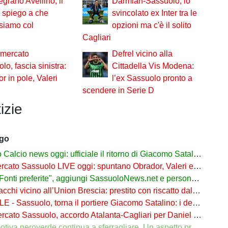
grano Avellino, il
Darmian-Sassuolo, lo
i spiego a che
svincolato ex Inter tra le
siamo col
opzioni ma c'è il solito
Cagliari
omercato
Defrel vicino alla
lo, fascia sinistra:
Cittadella Vis Modena:
r in pole, Valeri
l’ex Sassuolo pronto a
scendere in Serie D
izie
ago
cio news oggi: ufficiale il ritorno di Giacomo Satalino a un mese dall'addio
to Sassuolo LIVE oggi: spuntano Obrador, Valeri e Darmian per la difesa
ti preferite", aggiungi SassuoloNews.net e personalizza le tue notizie
chi vicino all’Union Brescia: prestito con riscatto dal Sassuolo
 - Sassuolo, torna il portiere Giacomo Satalino: i dettagli
to Sassuolo, accordo Atalanta-Cagliari per Daniel Maldini: i dettagli
 neroverde continua a sferragliare. Un aspetto preoccupa Aquilani dopo il Celta