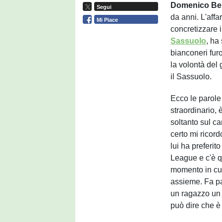
Domenico Ber
Segui
da anni. L'aff
Mi Piace
concretizzare 
Sassuolo
, ha
bianconeri fur
la volontà del
il Sassuolo.
Ecco le parole
straordinario,
soltanto sul c
certo mi ricor
lui ha preferi
League e c'è qu
momento in cui
assieme. Fa pa
un ragazzo un 
può dire che è