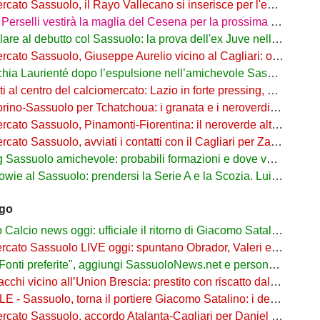
to Sassuolo, il Rayo Vallecano si inserisce per l'ex Torino Obrador
rselli vestirà la maglia del Cesena per la prossima stagione
are al debutto col Sassuolo: la prova dell'ex Juve nell'1-4 col Celta
 Sassuolo, Giuseppe Aurelio vicino al Cagliari: operazione in dirittura d’arrivo
a Laurienté dopo l’espulsione nell’amichevole Sassuolo-Celta Vigo
l centro del calciomercato: Lazio in forte pressing, Fiorentina osserva
o-Sassuolo per Tchatchoua: i granata e i neroverdi valutano per l'ex Verona
 Sassuolo, Pinamonti-Fiorentina: il neroverde alternativa a Pellegrino del Parma
cato Sassuolo, avviati i contatti con il Cagliari per Zappa
suolo amichevole: probabili formazioni e dove vederla in tv e streaming
al Sassuolo: prendersi la Serie A e la Scozia. Lui o Pinamonti: chi sarà titolare
ago
cio news oggi: ufficiale il ritorno di Giacomo Satalino a un mese dall'addio
to Sassuolo LIVE oggi: spuntano Obrador, Valeri e Darmian per la difesa
ti preferite", aggiungi SassuoloNews.net e personalizza le tue notizie
chi vicino all’Union Brescia: prestito con riscatto dal Sassuolo
 - Sassuolo, torna il portiere Giacomo Satalino: i dettagli
to Sassuolo, accordo Atalanta-Cagliari per Daniel Maldini: i dettagli