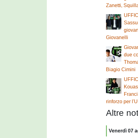
Zanetti, Squil
UFFICI
Sassuo
giovan
Giovanelli
Giovan
due co
Thoma
Biagio Cimini
UFFIC
Kouass
Franc
rinforzo per l'
Altre not
Venerdì 07 