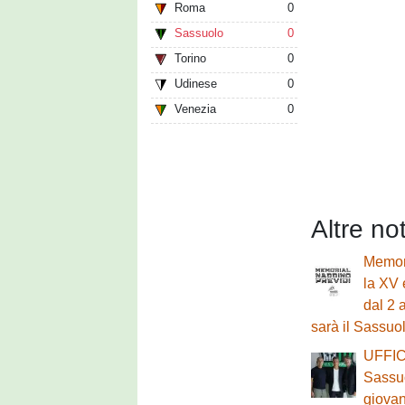
Roma
0
Sassuolo
0
Torino
0
Udinese
0
Venezia
0
Altre no
Memori
la XV 
dal 2 
sarà il Sassuo
UFFICI
Sassuo
giovan