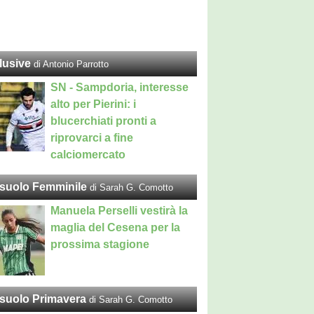
lusive
di Antonio Parrotto
SN - Sampdoria, interesse
alto per Pierini: i
blucerchiati pronti a
riprovarci a fine
calciomercato
suolo Femminile
di Sarah G. Comotto
Manuela Perselli vestirà la
maglia del Cesena per la
prossima stagione
suolo Primavera
di Sarah G. Comotto