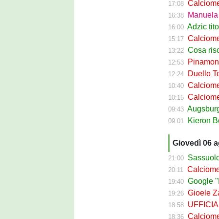
Calciomerca
17:08
Manuela Pe
16:38
Adzic titol
16:00
Calciomercato
15:17
Cosa rischi
13:22
Pinamonti a
12:53
Duello Torin
12:24
Calciomercato
10:40
Calciomer
10:15
Augsburg Sas
09:43
Kieron Bowie 
09:01
Giovedì 06 
Sassuolo Cal
21:00
Calciomerca
20:11
Google "Fon
19:40
Gioele Zac
19:26
UFFICIALE
18:58
Calciomerca
18:36