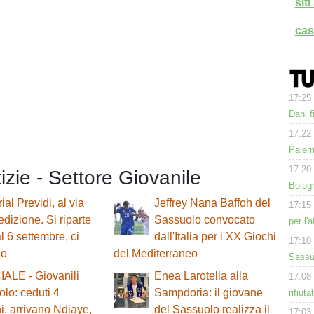
sit
cas
17:25
Dahl f
17:22
Paler
17:20
tizie - Settore Giovanile
Bologn
al Previdi, al via
Jeffrey Nana Baffoh del
17:15
edizione. Si riparte
Sassuolo convocato
per l'
al 6 settembre, ci
dall'Italia per i XX Giochi
17:10
lo
del Mediterraneo
Sassuo
ALE - Giovanili
Enea Larotella alla
17:08
lo: ceduti 4
Sampdoria: il giovane
rifiut
i, arrivano Ndiaye,
del Sassuolo realizza il
17:03