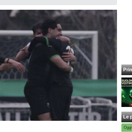
Pri
Le p
Oggi