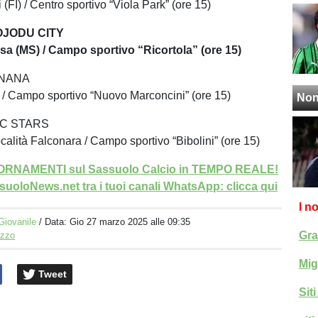
(FI) / Centro sportivo “Viola Park” (ore 15)
JODU CITY
sa (MS) / Campo sportivo “Ricortola” (ore 15)
RNANA
 / Campo sportivo “Nuovo Marconcini” (ore 15)
Non
C STARS
ocalità Falconara / Campo sportivo “Bibolini” (ore 15)
GIORNAMENTI sul Sassuolo Calcio in TEMPO REALE!
uoloNews.net tra i tuoi canali WhatsApp: clicca qui
I n
Giovanile
/ Data:
Gio 27 marzo 2025 alle 09:35
Gra
izzo
Mig
Tweet
Sit