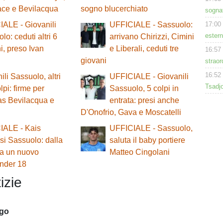
lace e Bevilacqua
sogno blucerchiato
sogna
17:00
ALE - Giovanili
UFFICIALE - Sassuolo:
estern
lo: ceduti altri 6
arrivano Chirizzi, Cimini
i, preso Ivan
e Liberali, ceduti tre
16:57
giovani
straor
16:52
ili Sassuolo, altri
UFFICIALE - Giovanili
Tsadjo
lpi: firme per
Sassuolo, 5 colpi in
s Bevilacqua e
entrata: presi anche
D'Onofrio, Gava e Moscatelli
IALE - Kais
UFFICIALE - Sassuolo,
i Sassuolo: dalla
saluta il baby portiere
ia un nuovo
Matteo Cingolani
Under 18
izie
ago