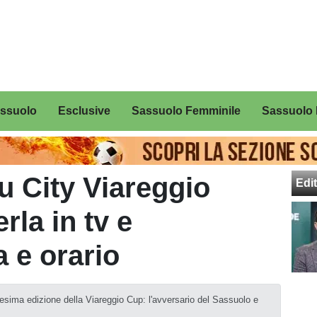
assuolo
Esclusive
Sassuolo Femminile
Sassuolo 
 City Viareggio
Edit
la in tv e
a e orario
75esima edizione della Viareggio Cup: l'avversario del Sassuolo e