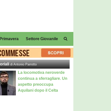
Primavera
Settore Giovanile
oriali
di Antonio Parrotto
La locomotiva neroverde
continua a sferragliare. Un
aspetto preoccupa
Aquilani dopo il Celta