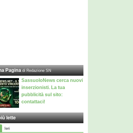
ma Pagina
di Redazione SN
SassuoloNews cerca nuovi
inserzionisti. La tua
pubblicità sul sito:
contattaci!
iù lette
Ieri