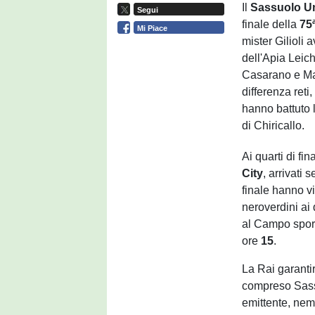
Il
Sassuolo U
Segui
finale della
75
Mi Piace
mister Gilioli 
dell'Apia Leic
Casarano e Mag
differenza reti
hanno battuto 
di Chiricallo.
Ai quarti di fin
City
, arrivati 
finale hanno vin
neroverdini ai 
al Campo sport
ore
15
.
La Rai garantir
compreso Sass
emittente, nem