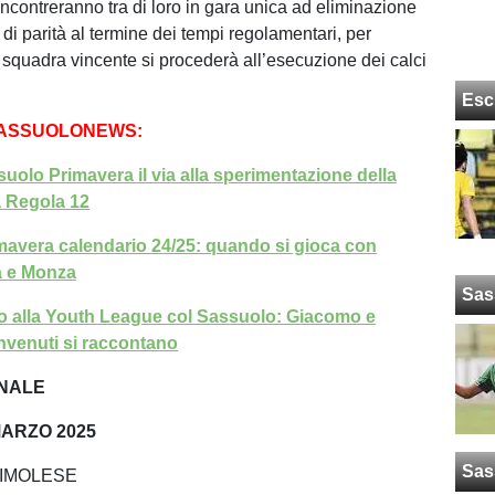
incontreranno tra di loro in gara unica ad eliminazione
o di parità al termine dei tempi regolamentari, per
 squadra vincente si procederà all’esecuzione dei calci
Esc
SASSUOLONEWS:
suolo Primavera il via alla sperimentazione della
a Regola 12
avera calendario 24/25: quando si gioca con
 e Monza
Sas
o alla Youth League col Sassuolo: Giacomo e
enuti si raccontano
INALE
MARZO 2025
Sas
-IMOLESE