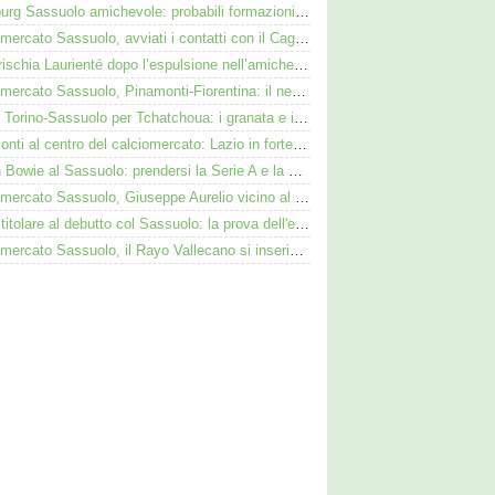
Augsburg Sassuolo amichevole: probabili formazioni e dove vederla in tv e streaming
Calciomercato Sassuolo, avviati i contatti con il Cagliari per Zappa
Cosa rischia Laurienté dopo l’espulsione nell’amichevole Sassuolo-Celta Vigo
Calciomercato Sassuolo, Pinamonti-Fiorentina: il neroverde alternativa a Pellegrino del Parma
Duello Torino-Sassuolo per Tchatchoua: i granata e i neroverdi valutano per l'ex Verona
Pinamonti al centro del calciomercato: Lazio in forte pressing, Fiorentina osserva
Kieron Bowie al Sassuolo: prendersi la Serie A e la Scozia. Lui o Pinamonti: chi sarà titolare
Calciomercato Sassuolo, Giuseppe Aurelio vicino al Cagliari: operazione in dirittura d’arrivo
Adzic titolare al debutto col Sassuolo: la prova dell'ex Juve nell'1-4 col Celta
Calciomercato Sassuolo, il Rayo Vallecano si inserisce per l'ex Torino Obrador