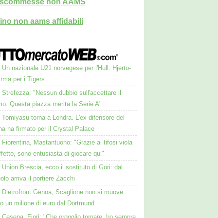
i scommesse non AAMS
ino non aams affidabili
Un nazionale U21 norvegese per l'Hull: Hjerto-
irma per i Tigers
Strefezza: "Nessun dubbio sull'accettare il
mo. Questa piazza merita la Serie A"
Tomiyasu torna a Londra. L'ex difensore del
a ha firmato per il Crystal Palace
Fiorentina, Mastantuono: "Grazie ai tifosi viola
affetto, sono entusiasta di giocare qui"
Union Brescia, ecco il sostituto di Gori: dal
lo arriva il portiere Zacchi
Dietrofront Genoa, Scaglione non si muove:
ato un milione di euro dal Dortmund
Cesena, Fiori: "Che orgoglio tornare, ho sempre