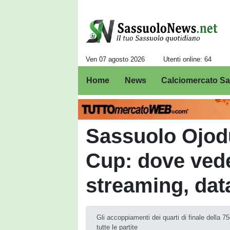
Ven 07 agosto 2026
Utenti online: 64
Home
News
Calciomercato S
Sassuolo Ojodu
Cup: dove veder
streaming, dat
Gli accoppiamenti dei quarti di finale della 
tutte le partite