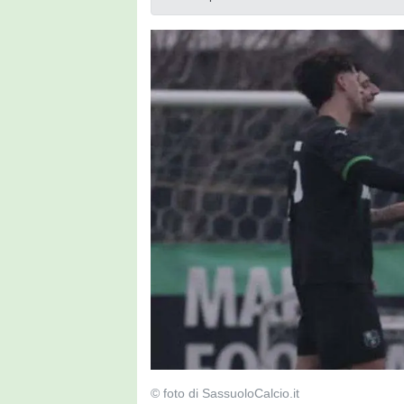
© foto di SassuoloCalcio.it