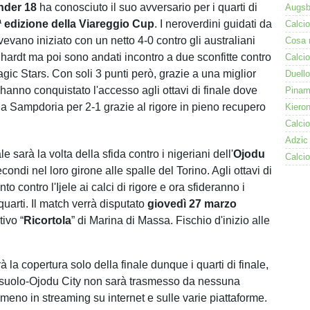
nder 18
ha conosciuto il suo avversario per i quarti di
ª edizione della Viareggio Cup
. I neroverdini guidati da
avevano iniziato con un netto 4-0 contro gli australiani
hhardt ma poi sono andati incontro a due sconfitte contro
ic Stars. Con soli 3 punti però, grazie a una miglior
, hanno conquistato l'accesso agli ottavi di finale dove
la Sampdoria per 2-1 grazie al rigore in pieno recupero
ale sarà la volta della sfida contro i nigeriani dell'
Ojodu
secondi nel loro girone alle spalle del Torino. Agli ottavi di
to contro l'Ijele ai calci di rigore e ora sfideranno i
quarti. Il match verrà disputato
giovedì 27 marzo
ivo “
Ricortola
” di Marina di Massa. Fischio d'inizio alle
à la copertura solo della finale dunque i quarti di finale,
uolo-Ojodu City non sarà trasmesso da nessuna
meno in streaming su internet e sulle varie piattaforme.