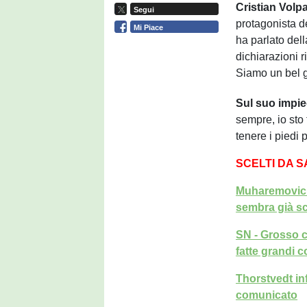
Cristian Volp
Segui
protagonista de
Mi Piace
ha parlato del
dichiarazioni 
Siamo un bel 
Sul suo impi
sempre, io sto
tenere i piedi p
SCELTI DA 
Muharemovic s
sembra già sc
SN - Grosso 
fatte grandi 
Thorstvedt inf
comunicato