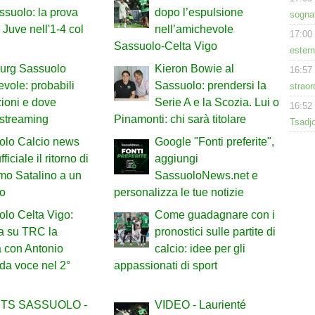
ssuolo: la prova
dopo l’espulsione
sogna
x Juve nell'1-4 col
nell’amichevole
17:00
Sassuolo-Celta Vigo
estern
urg Sassuolo
Kieron Bowie al
16:57
vole: probabili
Sassuolo: prendersi la
straor
ioni e dove
Serie A e la Scozia. Lui o
16:52
 streaming
Pinamonti: chi sarà titolare
Tsadjo
olo Calcio news
Google "Fonti preferite",
fficiale il ritorno di
aggiungi
mo Satalino a un
SassuoloNews.net e
io
personalizza le tue notizie
lo Celta Vigo:
Come guadagnare con i
a su TRC la
pronostici sulle partite di
a con Antonio
calcio: idee per gli
da voce nel 2°
appassionati di sport
TS SASSUOLO -
VIDEO - Laurienté