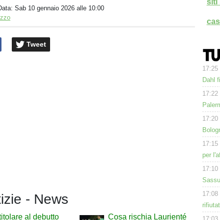
sit
Data:
Sab 10 gennaio 2026 alle 10:00
izzo
cas
Tweet
17:25
Dahl f
17:22
Paler
17:20
Bologn
17:15
per l'
17:10
Sassuo
17:08
tizie - News
rifiut
titolare al debutto
Cosa rischia Laurienté
17:03