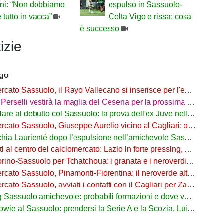
ani: “Non dobbiamo
espulso in Sassuolo-
e tutto in vacca”
Celta Vigo e rissa: cosa
è successo
izie
ago
to Sassuolo, il Rayo Vallecano si inserisce per l'ex Torino Obrador
rselli vestirà la maglia del Cesena per la prossima stagione
are al debutto col Sassuolo: la prova dell'ex Juve nell'1-4 col Celta
 Sassuolo, Giuseppe Aurelio vicino al Cagliari: operazione in dirittura d’arrivo
a Laurienté dopo l’espulsione nell’amichevole Sassuolo-Celta Vigo
l centro del calciomercato: Lazio in forte pressing, Fiorentina osserva
o-Sassuolo per Tchatchoua: i granata e i neroverdi valutano per l'ex Verona
 Sassuolo, Pinamonti-Fiorentina: il neroverde alternativa a Pellegrino del Parma
cato Sassuolo, avviati i contatti con il Cagliari per Zappa
suolo amichevole: probabili formazioni e dove vederla in tv e streaming
al Sassuolo: prendersi la Serie A e la Scozia. Lui o Pinamonti: chi sarà titolare