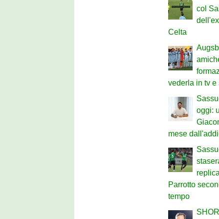
col Sa
dell'e
Celta
Augsb
amiche
formaz
vederla in tv e
Sassu
oggi: u
Giaco
mese dall'add
Sassuo
staser
replic
Parrotto secon
tempo
SHOR