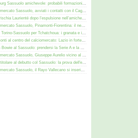
Augsburg Sassuolo amichevole: probabili formazioni e dove vederla in tv e streaming
Calciomercato Sassuolo, avviati i contatti con il Cagliari per Zappa
Cosa rischia Laurienté dopo l’espulsione nell’amichevole Sassuolo-Celta Vigo
Calciomercato Sassuolo, Pinamonti-Fiorentina: il neroverde alternativa a Pellegrino del Parma
Duello Torino-Sassuolo per Tchatchoua: i granata e i neroverdi valutano per l'ex Verona
Pinamonti al centro del calciomercato: Lazio in forte pressing, Fiorentina osserva
Kieron Bowie al Sassuolo: prendersi la Serie A e la Scozia. Lui o Pinamonti: chi sarà titolare
Calciomercato Sassuolo, Giuseppe Aurelio vicino al Cagliari: operazione in dirittura d’arrivo
Adzic titolare al debutto col Sassuolo: la prova dell'ex Juve nell'1-4 col Celta
Calciomercato Sassuolo, il Rayo Vallecano si inserisce per l'ex Torino Obrador