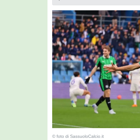
© foto di SassuoloCalcio.it