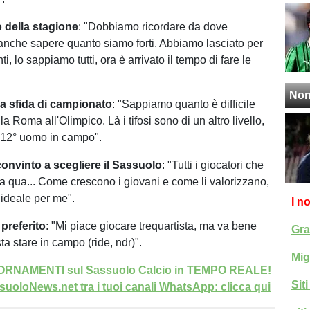
 della stagione
: "Dobbiamo ricordare da dove
anche sapere quanto siamo forti. Abbiamo lasciato per
ti, lo sappiamo tutti, ora è arrivato il tempo di fare le
Non
a sfida di campionato
: "Sappiamo quanto è difficile
la Roma all'Olimpico. Là i tifosi sono di un altro livello,
12° uomo in campo".
convinto a scegliere il Sassuolo
: "Tutti i giocatori che
a qua... Come crescono i giovani e come li valorizzano,
ideale per me".
I n
preferito
: "Mi piace giocare trequartista, ma va bene
Gra
a stare in campo (ride, ndr)".
Mig
GIORNAMENTI sul Sassuolo Calcio in TEMPO REALE!
Sit
uoloNews.net tra i tuoi canali WhatsApp: clicca qui