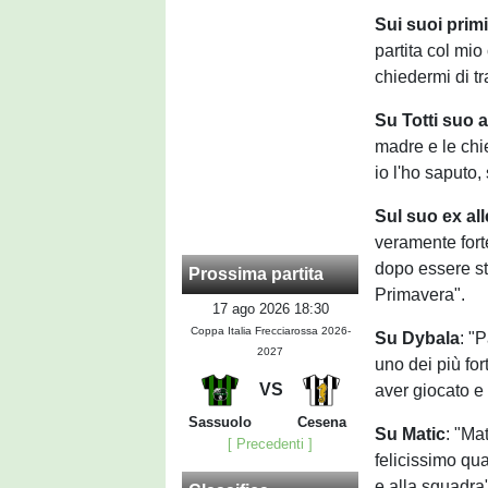
Sui suoi primi
partita col mio
chiedermi di tr
Su Totti suo 
madre e le chi
io l'ho saputo,
Sul suo ex al
veramente fort
dopo essere st
Prossima partita
Primavera".
17 ago 2026 18:30
Coppa Italia Frecciarossa 2026-
Su Dybala
: "
2027
uno dei più fo
VS
aver giocato e
Sassuolo
Cesena
Su Matic
: "Ma
[ Precedenti ]
felicissimo qu
e alla squadra