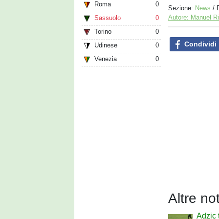
Roma
0
Sezione:
News
/ 
Autore: Manuel R
Sassuolo
0
Torino
0
Condividi
Udinese
0
Venezia
0
Altre no
Adzic 