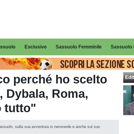
assuolo
Esclusive
Sassuolo Femminile
Sassuolo 
ico perché ho scelto
Edit
i, Dybala, Roma,
 tutto"
Sassuolo, sulla sua avventura in neroverde e anche sul suo