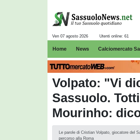
Ven 07 agosto 2026
Utenti online: 61
Home
News
Calciomercato S
Volpato: "Vi d
Sassuolo. Tott
Mourinho: dico
Le parole di Cristian Volpato, giocatore del 
percorso alla Roma