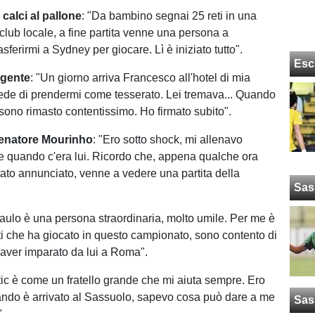
 calci al pallone
: "Da bambino segnai 25 reti in una
 club locale, a fine partita venne una persona a
asferirmi a Sydney per giocare. Lì è iniziato tutto".
Esc
agente
: "Un giorno arriva Francesco all'hotel di mia
ede di prendermi come tesserato. Lei tremava... Quando
 sono rimasto contentissimo. Ho firmato subito".
lenatore Mourinho
: "Ero sotto shock, mi allenavo
e quando c'era lui. Ricordo che, appena qualche ora
ato annunciato, venne a vedere una partita della
Sas
Paulo è una persona straordinaria, molto umile. Per me è
rti che ha giocato in questo campionato, sono contento di
 aver imparato da lui a Roma".
tic è come un fratello grande che mi aiuta sempre. Ero
ando è arrivato al Sassuolo, sapevo cosa può dare a me
Sas
".