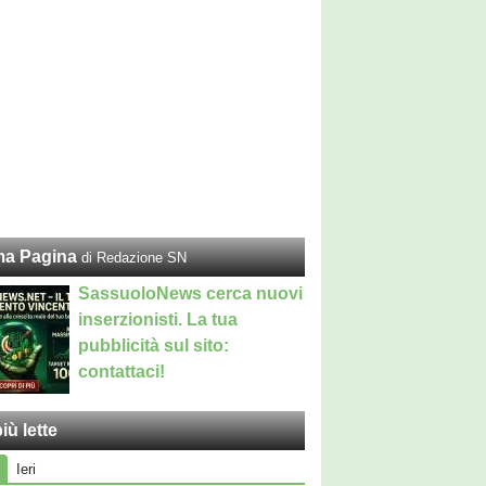
ma Pagina
di Redazione SN
SassuoloNews cerca nuovi
inserzionisti. La tua
pubblicità sul sito:
contattaci!
iù lette
Ieri