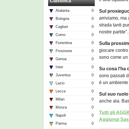
Classifica
Atalanta
0
Sul prosieguo
arriviamo, ma 
Bologna
0
strada tanti pun
Cagliari
0
nostre partite".
Como
0
Fiorentina
0
Sulla prossim
giocare contro 
Frosinone
0
sono come un 
Genoa
0
Inter
0
Su cosa l'ha 
Juventus
0
sono passati d
è un ambiente 
Lazio
0
Lecce
0
Sul suo ruolo 
Milan
0
anche ala. Bast
Monza
0
Tutti gli AG
Napoli
0
Aggiungi Sass
Parma
0