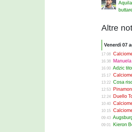
Aquil
buttar
Altre not
Venerdì 07 
Calciomerca
17:08
Manuela Pe
16:38
Adzic titol
16:00
Calciomercato
15:17
Cosa rischi
13:22
Pinamonti a
12:53
Duello Torin
12:24
Calciomercato
10:40
Calciomer
10:15
Augsburg Sas
09:43
Kieron Bowie 
09:01