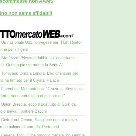
i scommesse non AAMS
ino non aams affidabili
Un nazionale U21 norvegese per l'Hull: Hjerto-
irma per i Tigers
Strefezza: "Nessun dubbio sull'accettare il
mo. Questa piazza merita la Serie A"
Tomiyasu torna a Londra. L'ex difensore del
a ha firmato per il Crystal Palace
Fiorentina, Mastantuono: "Grazie ai tifosi viola
affetto, sono entusiasta di giocare qui"
Union Brescia, ecco il sostituto di Gori: dal
lo arriva il portiere Zacchi
Dietrofront Genoa, Scaglione non si muove:
ato un milione di euro dal Dortmund
Cesena, Fiori: "Che orgoglio tornare, ho sempre