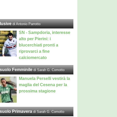
lusive
di Antonio Parrotto
SN - Sampdoria, interesse
alto per Pierini: i
blucerchiati pronti a
riprovarci a fine
calciomercato
suolo Femminile
di Sarah G. Comotto
Manuela Perselli vestirà la
maglia del Cesena per la
prossima stagione
suolo Primavera
di Sarah G. Comotto