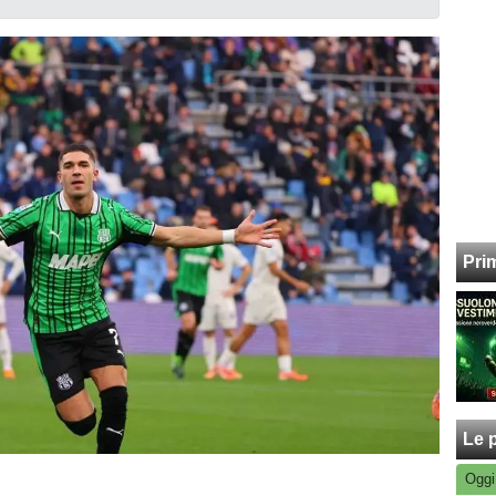
Pri
Le p
Oggi