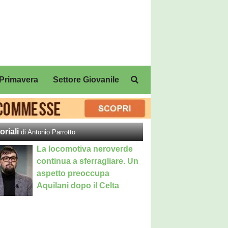
Primavera
Settore Giovanile
oriali
di Antonio Parrotto
La locomotiva neroverde
continua a sferragliare. Un
aspetto preoccupa
Aquilani dopo il Celta