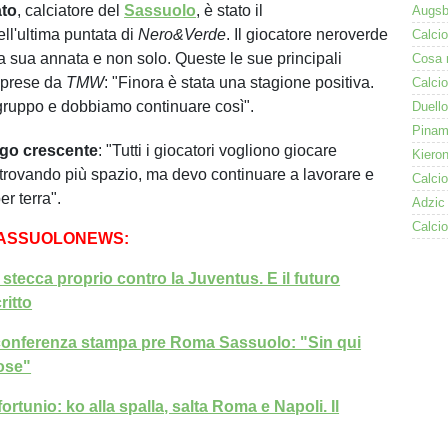
ato
, calciatore del
Sassuolo
, è stato il
ll'ultima puntata di
Nero&Verde
. Il giocatore neroverde
la sua annata e non solo. Queste le sue principali
riprese da
TMW
: "Finora è stata una stagione positiva.
gruppo e dobbiamo continuare così".
ego crescente
: "Tutti i giocatori vogliono giocare
 trovando più spazio, ma devo continuare a lavorare e
er terra".
SASSUOLONEWS:
tecca proprio contro la Juventus. E il futuro
ritto
conferenza stampa pre Roma Sassuolo: "Sin qui
cose"
ortunio: ko alla spalla, salta Roma e Napoli. Il