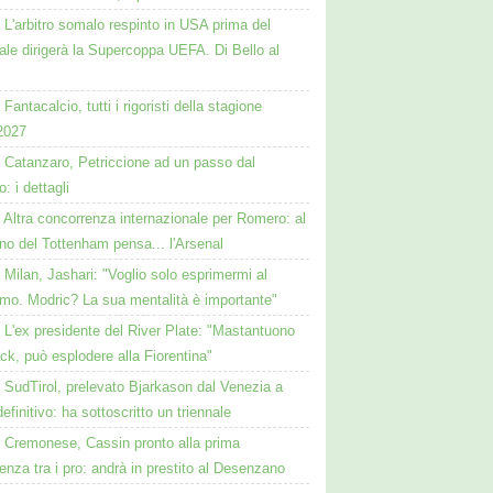
L'arbitro somalo respinto in USA prima del
le dirigerà la Supercoppa UEFA. Di Bello al
Fantacalcio, tutti i rigoristi della stagione
2027
Catanzaro, Petriccione ad un passo dal
o: i dettagli
Altra concorrenza internazionale per Romero: al
no del Tottenham pensa... l'Arsenal
Milan, Jashari: "Voglio solo esprimermi al
mo. Modric? La sua mentalità è importante"
L'ex presidente del River Plate: "Mastantuono
ck, può esplodere alla Fiorentina"
SudTirol, prelevato Bjarkason dal Venezia a
 definitivo: ha sottoscritto un triennale
Cremonese, Cassin pronto alla prima
enza tra i pro: andrà in prestito al Desenzano