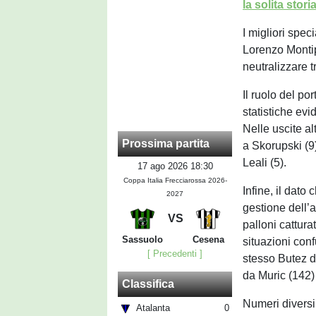
la solita storia
I migliori speci
Lorenzo Montip
neutralizzare tr
Il ruolo del po
statistiche evi
Nelle uscite al
Prossima partita
a Skorupski (9)
Leali (5).
17 ago 2026 18:30
Coppa Italia Frecciarossa 2026-
Infine, il dato
2027
gestione dell’a
VS
palloni cattura
Sassuolo
Cesena
situazioni con
[ Precedenti ]
stesso Butez d
da Muric (142)
Classifica
Numeri diversi,
Atalanta
0