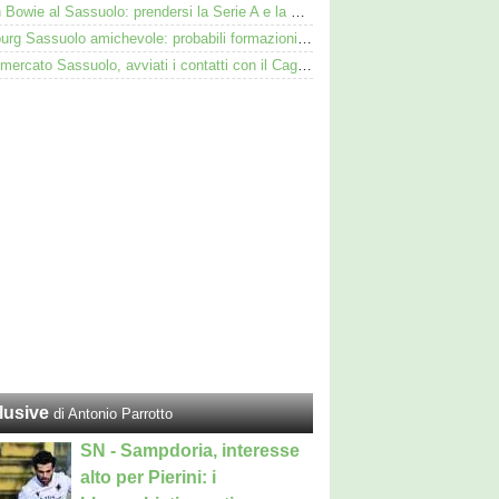
Kieron Bowie al Sassuolo: prendersi la Serie A e la Scozia. Lui o Pinamonti: chi sarà titolare
Augsburg Sassuolo amichevole: probabili formazioni e dove vederla in tv e streaming
Calciomercato Sassuolo, avviati i contatti con il Cagliari per Zappa
lusive
di Antonio Parrotto
SN - Sampdoria, interesse
alto per Pierini: i