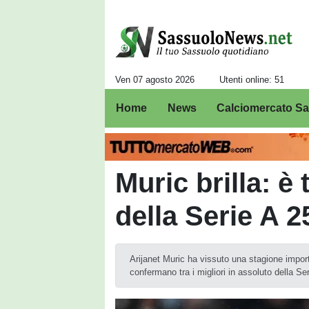
Ven 07 agosto 2026
Utenti online: 51
Home
News
Calciomercato S
Muric brilla: è 
della Serie A 2
Arijanet Muric ha vissuto una stagione impor
confermano tra i migliori in assoluto della Se