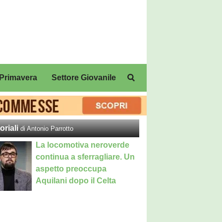
Primavera
Settore Giovanile
oriali
di Antonio Parrotto
La locomotiva neroverde
continua a sferragliare. Un
aspetto preoccupa
Aquilani dopo il Celta