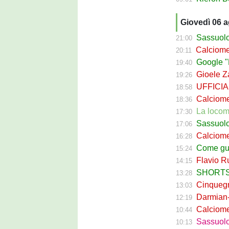
Giovedì 06 
Sassuolo Cal
21:00
Calciomerca
20:11
Google "Fon
19:40
Gioele Zac
19:26
UFFICIALE
18:58
Calciomerca
18:36
La locomotiva
17:30
Sassuolo Celt
17:06
Calciomerc
16:28
Come guadagna
15:24
Flavio Russ
14:15
SHORTS SA
13:28
Cinquegran
13:03
Darmian-Sas
12:19
Calciomerca
10:44
Sassuolo Fe
10:13