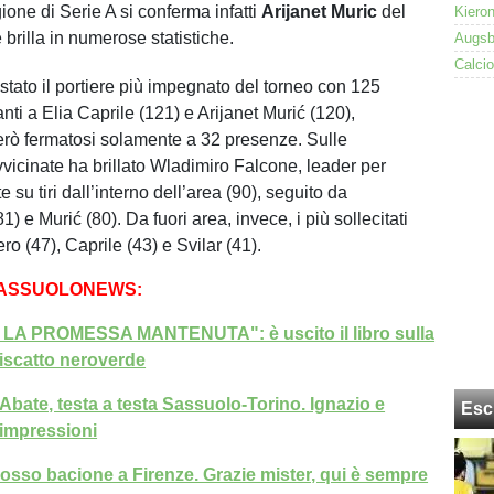
gione di Serie A si conferma infatti
Arijanet Muric
del
e brilla in numerose statistiche.
stato il portiere più impegnato del torneo con 125
anti a Elia Caprile (121) e Arijanet Murić (120),
erò fermatosi solamente a 32 presenze. Sulle
vvicinate ha brillato Wladimiro Falcone, leader per
e su tiri dall’interno dell’area (90), seguito da
) e Murić (80). Da fuori area, invece, i più sollecitati
ro (47), Caprile (43) e Svilar (41).
SASSUOLONEWS:
A PROMESSA MANTENUTA": è uscito il libro sulla
riscatto neroverde
-Abate, testa a testa Sassuolo-Torino. Ignazio e
Esc
 impressioni
rosso bacione a Firenze. Grazie mister, qui è sempre