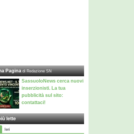
ma Pagina
di Redazione SN
SassuoloNews cerca nuovi
inserzionisti. La tua
pubblicità sul sito:
contattaci!
iù lette
Ieri