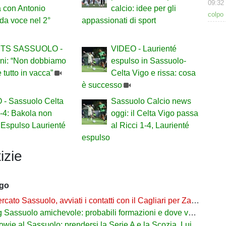
09:32
a con Antonio
calcio: idee per gli
colpo 
da voce nel 2°
appassionati di sport
TS SASSUOLO -
VIDEO - Laurienté
ani: “Non dobbiamo
espulso in Sassuolo-
e tutto in vacca”
Celta Vigo e rissa: cosa
è successo
 - Sassuolo Celta
Sassuolo Calcio news
-4: Bakola non
oggi: il Celta Vigo passa
 Espulso Laurienté
al Ricci 1-4, Laurienté
espulso
izie
ago
cato Sassuolo, avviati i contatti con il Cagliari per Zappa
suolo amichevole: probabili formazioni e dove vederla in tv e streaming
al Sassuolo: prendersi la Serie A e la Scozia. Lui o Pinamonti: chi sarà titolare