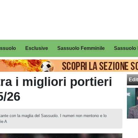
assuolo
Esclusive
Sassuolo Femminile
Sassuolo 
tra i migliori portieri
Edit
5/26
tante con la maglia del Sassuolo. I numeri non mentono e lo
rie A