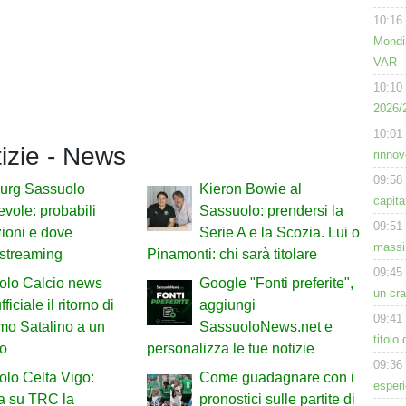
10:16
Mondia
VAR
10:10
2026/
10:01
tizie - News
rinnov
09:58
urg Sassuolo
Kieron Bowie al
capita
vole: probabili
Sassuolo: prendersi la
09:51
ioni e dove
Serie A e la Scozia. Lui o
massi
 streaming
Pinamonti: chi sarà titolare
09:45
olo Calcio news
Google "Fonti preferite",
un cra
fficiale il ritorno di
aggiungi
09:41
mo Satalino a un
SassuoloNews.net e
titolo
io
personalizza le tue notizie
09:36
lo Celta Vigo:
Come guadagnare con i
esperi
a su TRC la
pronostici sulle partite di