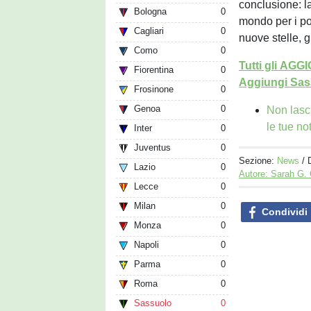
conclusione: la
Bologna
0
mondo per i por
Cagliari
0
nuove stelle, g
Como
0
Tutti gli AG
Fiorentina
0
Aggiungi Sass
Frosinone
0
Genoa
0
Non lasc
le tue no
Inter
0
Juventus
0
Sezione:
News
/ 
Lazio
0
Autore: Sarah G.
Lecce
0
Milan
0
Condividi
Monza
0
Napoli
0
Parma
0
Roma
0
Sassuolo
0