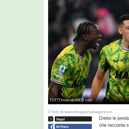
TUTTOmercatoWEB.com
© foto di www.imagephotoagency.it
Dietro le pres
Segui
che racconta sf
Mi Piace