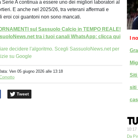
 Serie A continua a essere uno dei migliori laboratori al
tieri. E anche nel 2025/26, tra veterani affermati e
li eroi coi guantoni non sono mancati.
GIORNAMENTI sul Sassuolo Calcio in TEMPO REALE!
uoloNews.net tra i tuoi canali WhatsApp: clicca qui
I n
iare decidere l'algoritmo. Scegli SassuoloNews.net per
Gra
tizie su Google
Mig
Data:
Ven 05 giugno 2026 alle 13:18
Sit
 Comotto
sit
Tweet
cas
10:17
Da Pin