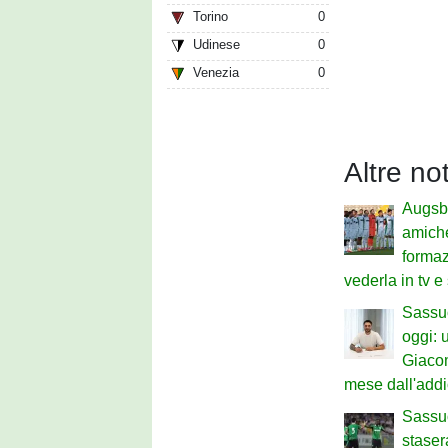
Torino
0
Udinese
0
Venezia
0
Altre no
Augsb
amiche
formaz
vederla in tv e
Sassu
oggi: u
Giaco
mese dall'add
Sassuo
staser