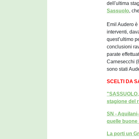
dell'ultima sta
Sassuolo
, ch
Emil Audero è 
interventi, dav
quest’ultimo p
conclusioni ra
parate effettuat
Carnesecchi (81
sono stati Aude
SCELTI DA 
"SASSUOLO, L
stagione del 
SN - Aquilani
quelle buone
La porti un G