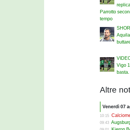
replic
Parrotto secon
tempo
SHOR
Aquil
buttar
VIDEO
Vigo 1
basta.
Altre not
Venerdì 07 
Calciomer
10:15
Augsburg Sas
09:43
Kieron Bowie 
09:01