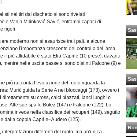
!
alisti nei tiri dal dischetto si sono rivelati
ò e Vanja Milinković-Savić, entrambi capaci di
e rigori.
Sas
rtiere moderno non si esaurisce tra i pali, e alcune
denziano l'importanza crescente del controllo dell'area.
te il più affidabile è stato Elia Caprile (10 prese), davanti
, mentre nelle uscite basse si sono distinti Falcone (9) e
Sas
 che più racconta l’evoluzione del ruolo riguarda la
rea: Murić guida la Serie A nei bloccaggi (173), ovvero i
ti direttamente su cross, calci piazzati, lanci lunghi o
fuse. Alle sue spalle Butez (147) e Falcone (122). Lo
omina invece nella classifica dei recuperi (149), seguito
 e dalla coppia Caprile–Audero (125).
Non
 interpretazioni differenti del ruolo, ma un'unica