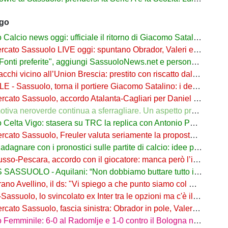
ago
cio news oggi: ufficiale il ritorno di Giacomo Satalino a un mese dall'addio
to Sassuolo LIVE oggi: spuntano Obrador, Valeri e Darmian per la difesa
ti preferite", aggiungi SassuoloNews.net e personalizza le tue notizie
chi vicino all’Union Brescia: prestito con riscatto dal Sassuolo
 - Sassuolo, torna il portiere Giacomo Satalino: i dettagli
to Sassuolo, accordo Atalanta-Cagliari per Daniel Maldini: i dettagli
 neroverde continua a sferragliare. Un aspetto preoccupa Aquilani dopo il Celta
a Vigo: stasera su TRC la replica con Antonio Parrotto seconda voce nel 2° tempo
ato Sassuolo, Freuler valuta seriamente la proposta neroverde
re con i pronostici sulle partite di calcio: idee per gli appassionati di sport
o-Pescara, accordo con il giocatore: manca però l’intesa con il Sassuolo
SSUOLO - Aquilani: “Non dobbiamo buttare tutto in vacca”
o Avellino, il ds: "Vi spiego a che punto siamo col Sassuolo"
suolo, lo svincolato ex Inter tra le opzioni ma c'è il solito Cagliari
to Sassuolo, fascia sinistra: Obrador in pole, Valeri l’alternativa
mminile: 6-0 al Radomlje e 1-0 contro il Bologna nelle prime amichevoli