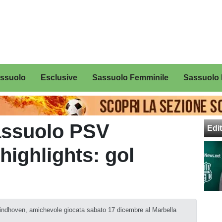
assuolo
Esclusive
Sassuolo Femminile
Sassuolo 
assuolo PSV
Edit
highlights: gol
 Eindhoven, amichevole giocata sabato 17 dicembre al Marbella