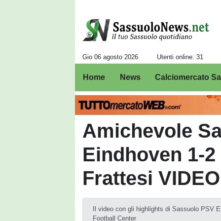
Gio 06 agosto 2026
Utenti online: 31
Home
News
Calciomercato S
Amichevole S
Eindhoven 1-2 
Frattesi VIDEO
Il video con gli highlights di Sassuolo PSV
Football Center