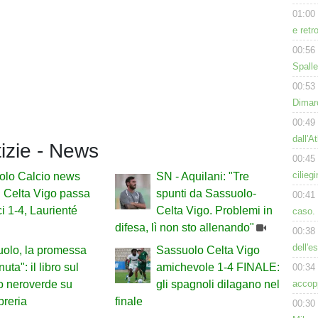
01:00
e retr
00:56
Spalle
00:53
Dimarc
00:49
dall'A
tizie - News
00:45
cilieg
olo Calcio news
SN - Aquilani: "Tre
il Celta Vigo passa
spunti da Sassuolo-
00:41
ci 1-4, Laurienté
Celta Vigo. Problemi in
caso. 
difesa, lì non sto allenando"
00:38
dell'e
olo, la promessa
Sassuolo Celta Vigo
ta": il libro sul
amichevole 1-4 FINALE:
00:34
accop
to neroverde su
gli spagnoli dilagano nel
breria
finale
00:30