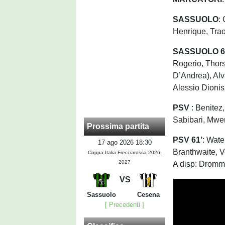
SASSUOLO
:
Henrique, Trao
SASSUOLO 6
Rogerio, Thorst
D’Andrea), Alv
Alessio Dionis
PSV
: Benitez
Sabibari, Mwe
Prossima partita
PSV 61’
: Wate
17 ago 2026 18:30
Branthwaite, 
Coppa Italia Frecciarossa 2026-
2027
A disp: Dromme
VS
Sassuolo
Cesena
[ Precedenti ]