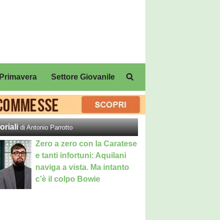
Primavera
Settore Giovanile
oriali
di Antonio Parrotto
Zero a zero con la Caratese
e tanti infortuni: Aquilani
naviga a vista. Ma intanto
c’è il colpo Bowie