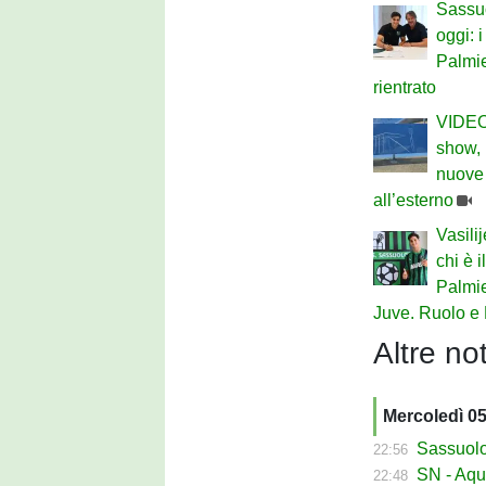
Sassu
oggi: i
Palmie
rientrato
VIDEO 
show,
nuove 
all’esterno
Vasili
chi è 
Palmie
Juve. Ruolo e 
Altre not
Mercoledì 0
Sassuolo Ca
22:56
SN - Aquilani
22:48