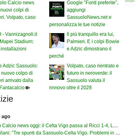
Milan 
olo Calcio news
Google "Fonti preferite",
 nuovi colpi di
aggiungi
ri. Volpato, caso
SassuoloNews.net e
personalizza le tue notizie
- Vannizagnoli.it
Il più tranquillo era lui,
 Mapei Stadium:
Palmieri. E i colpi Bowie
installazioni
e Adzic dimostrano il
perché
je Adzic Sassuolo:
Volpato, caso rientrato e
il nuovo colpo di
futuro in neroverde: il
ri arrivato dalla
Sassuolo valuta il
Fantacalcio
rinnovo oltre il 2028
izie
5 ago
lcio news oggi: il Celta Vigo passa al Ricci 1-4, Laurienté espulso
: "Tre spunti da Sassuolo-Celta Vigo. Problemi in difesa, lì non sto allenando"