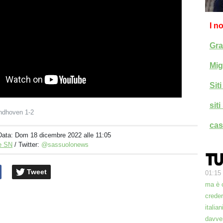
I n
Gra
Mig
Sit
sit
ndhoven 1-2
cas
Data:
Dom 18 dicembre 2022 alle 11:05
e SN
/ Twitter:
@sassuolonews
Tweet
01:15
ma è 
creder
italia
davve