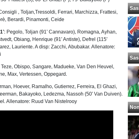
Sas
 Consigli , Toljan,Tressoldi, Ferrari, Marchizza, Frattesi,
rè, Berardi, Pinamonti, Ceide
1’
: Pegolo, Toljan (91’ Cannavaro), Romagna, Ayhan,
vedt, Obiang, Henrique (91’ Antiste), Defrel (115’
arez, Lauriente. A disp: Zacchi, Abubakar. Allenatore:
i
Sas
, Teze, Obispo, Sangare, Madueke, Van Den Heuvel,
ne, Max, Vertessen, Oppegard.
rman, Hoever, Ramalho, Gutierrez, Ferreira, El Ghazi,
Veerman, Bakayoko, Ledezma, Nassoh (50’ Van Duiven).
l. Allenatore: Ruud Van Nistelrooy
Non