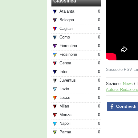
Classifica
Atalanta
0
Bologna
0
Cagliari
0
Como
0
Fiorentina
0
Frosinone
0
Genoa
0
Sassuolo PSV Ei
Inter
0
Juventus
0
Sezione:
News
/ 
Lazio
0
Autore: Redazion
Lecce
0
Condividi
Milan
0
Monza
0
Napoli
0
Parma
0