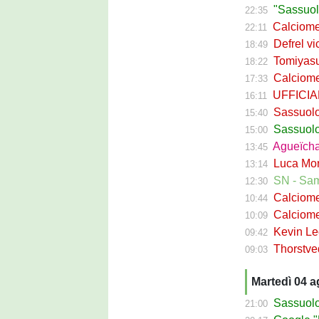
"Sassuolo, la
22:35
Calciomerca
22:11
Defrel vicin
18:49
Tomiyasu ve
18:22
Calciomerc
17:33
UFFICIALE -
16:11
Sassuolo, ri
15:40
Sassuolo C
15:00
Agueïcha Diar
13:45
Luca Moro ha 
13:14
SN - Sampdoria
12:30
Calciomercat
10:44
Calciomercat
10:09
Kevin Leone 
09:42
Thorstvedt-
09:03
Martedì 04 
Sassuolo Ca
21:00