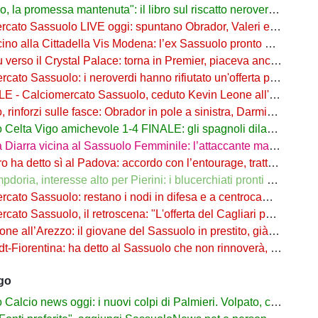
 promessa mantenuta": il libro sul riscatto neroverde su Amazon e in libreria
to Sassuolo LIVE oggi: spuntano Obrador, Valeri e Darmian per la difesa
o alla Cittadella Vis Modena: l’ex Sassuolo pronto a scendere in Serie D
rso il Crystal Palace: torna in Premier, piaceva anche al Sassuolo
ato Sassuolo: i neroverdi hanno rifiutato un'offerta per Pinamonti
 Calciomercato Sassuolo, ceduto Kevin Leone all'Arezzo: il comunicato
nforzi sulle fasce: Obrador in pole a sinistra, Darmian soluzione a destra
elta Vigo amichevole 1-4 FINALE: gli spagnoli dilagano nel finale
ra vicina al Sassuolo Femminile: l’attaccante maliana a parametro zero dal PSG
detto sì al Padova: accordo con l’entourage, trattativa con il Sassuolo in corso
, interesse alto per Pierini: i blucerchiati pronti a riprovarci a fine calciomercato
o Sassuolo: restano i nodi in difesa e a centrocampo. Occhio alle uscite
o Sassuolo, il retroscena: "L'offerta del Cagliari per Adzic era più alta"
all’Arezzo: il giovane del Sassuolo in prestito, già in campo a Rigutino
Fiorentina: ha detto al Sassuolo che non rinnoverà, viola in agguato
ago
lcio news oggi: i nuovi colpi di Palmieri. Volpato, caso rientrato