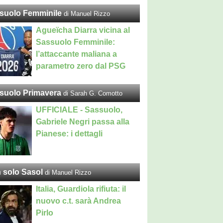
suolo Femminile
di Manuel Rizzo
Agueïcha Diarra vicina al
Sassuolo Femminile:
l’attaccante maliana a
parametro zero dal PSG
suolo Primavera
di Sarah G. Comotto
UFFICIALE - Sassuolo,
Gabriele Negri passa alla
Pianese: i dettagli
 solo Sasol
di Manuel Rizzo
Italia, Guardiola rifiuta: il
nuovo c.t. sarà Andrea
Pirlo