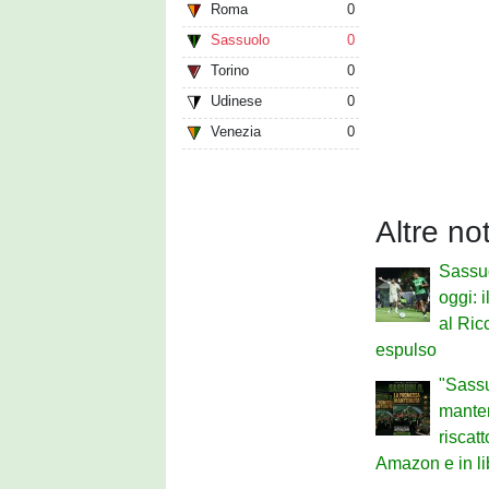
Roma
0
Sassuolo
0
Torino
0
Udinese
0
Venezia
0
Altre no
Sassu
oggi: 
al Ric
espulso
"Sassu
mantenu
riscat
Amazon e in li