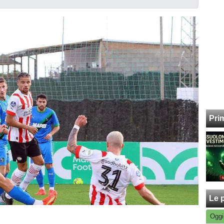
Pri
Le p
Oggi