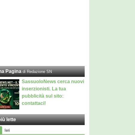
ma Pagina
di Redazione SN
SassuoloNews cerca nuovi
inserzionisti. La tua
pubblicità sul sito:
contattaci!
iù lette
Ieri