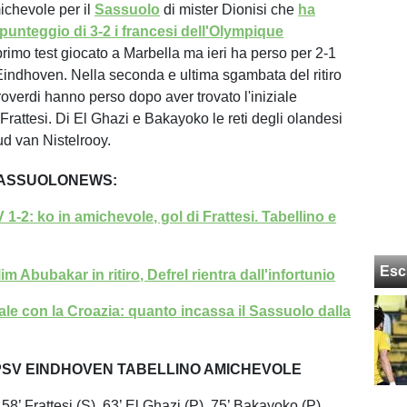
michevole per il
Sassuolo
di mister Dionisi che
ha
 punteggio di 3-2 i francesi dell'Olympique
rimo test giocato a Marbella ma ieri ha perso per 2-1
Eindhoven. Nella seconda e ultima sgambata del ritiro
roverdi hanno perso dopo aver trovato l'iniziale
Frattesi. Di El Ghazi e Bakayoko le reti degli olandesi
ud van Nistelrooy.
SASSUOLONEWS:
-2: ko in amichevole, gol di Frattesi. Tabellino e
Esc
m Abubakar in ritiro, Defrel rientra dall'infortunio
iale con la Croazia: quanto incassa il Sassuolo dalla
SV EINDHOVEN TABELLINO AMICHEVOLE
: 58’ Frattesi (S), 63’ El Ghazi (P), 75’ Bakayoko (P)