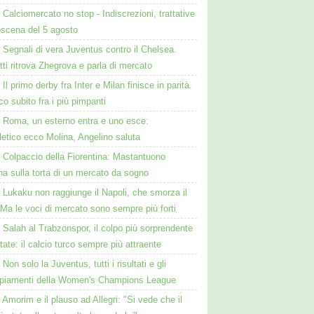
Calciomercato no stop - Indiscrezioni, trattative
oscena del 5 agosto
Segnali di vera Juventus contro il Chelsea.
tti ritrova Zhegrova e parla di mercato
Il primo derby fra Inter e Milan finisce in parità.
o subito fra i più pimpanti
Roma, un esterno entra e uno esce:
tletico ecco Molina, Angelino saluta
Colpaccio della Fiorentina: Mastantuono
ina sulla torta di un mercato da sogno
Lukaku non raggiunge il Napoli, che smorza il
Ma le voci di mercato sono sempre più forti
Salah al Trabzonspor, il colpo più sorprendente
state: il calcio turco sempre più attraente
Non solo la Juventus, tutti i risultati e gli
piamenti della Women's Champions League
Amorim e il plauso ad Allegri: "Si vede che il