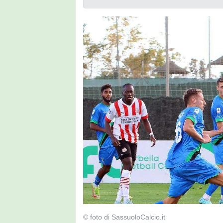
© foto di SassuoloCalcio.it