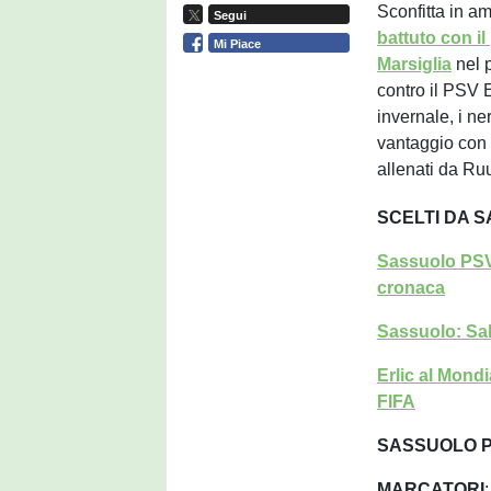
Sconfitta in a
Segui
battuto con il
Mi Piace
Marsiglia
nel p
contro il PSV 
invernale, i ne
vantaggio con 
allenati da Ru
SCELTI DA 
Sassuolo PSV 1
cronaca
Sassuolo: Sali
Erlic al Mond
FIFA
SASSUOLO P
MARCATORI