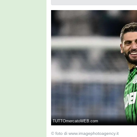
TUTTOmercatoWEB.com
© foto di www.imagephotoagency.it