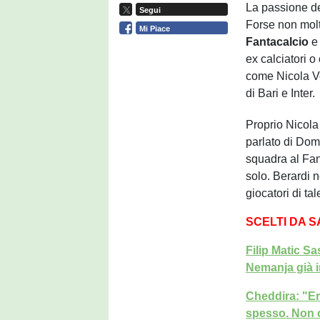
La passione d
Segui
Forse non molt
Mi Piace
Fantacalcio
e 
ex calciatori o
come Nicola Ve
di Bari e Inter.
Proprio Nicola
parlato di Dom
squadra al Fan
solo. Berardi n
giocatori di tal
SCELTI DA 
Filip Matic Sa
Nemanja già 
Cheddira: "Er
spesso. Non c