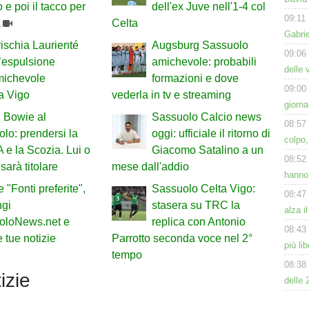
 e poi il tacco per
dell'ex Juve nell'1-4 col
09:11
a
Celta
Gabrie
ischia Laurienté
Augsburg Sassuolo
09:06
’espulsione
amichevole: probabili
delle 
michevole
formazioni e dove
09:00
a Vigo
vederla in tv e streaming
giorna
 Bowie al
Sassuolo Calcio news
08:57
lo: prendersi la
oggi: ufficiale il ritorno di
colpo,
A e la Scozia. Lui o
Giacomo Satalino a un
08:52
sarà titolare
mese dall'addio
hanno 
 "Fonti preferite",
Sassuolo Celta Vigo:
08:47
ngi
stasera su TRC la
alza i
oloNews.net e
replica con Antonio
08:43
 tue notizie
Parrotto seconda voce nel 2°
più li
tempo
08:38
izie
delle 