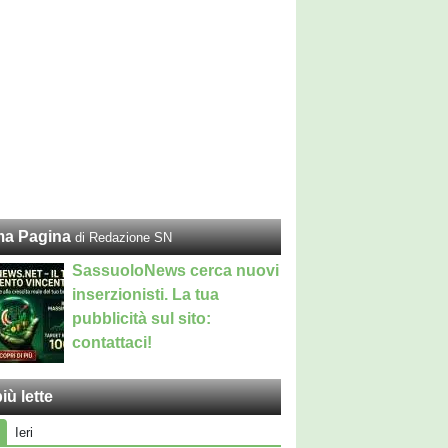
ma Pagina
di Redazione SN
SassuoloNews cerca nuovi
inserzionisti. La tua
pubblicità sul sito:
contattaci!
iù lette
Ieri