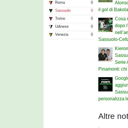
Roma
0
Alonso
il gol di Bakol
Sassuolo
0
Torino
0
Cosa r
dopo l
Udinese
0
nell’a
Venezia
0
Sassuolo-Celt
Kieron
Sassuo
Serie 
Pinamonti: chi 
Google
aggiu
Sassu
personalizza le
Altre not