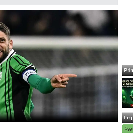
Pri
Le p
Oggi