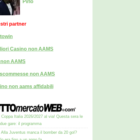
Pirlo
ostri partner
towin
liori Casino non AAMS
i non AAMS
i scommesse non AAMS
ino non aams affidabili
Coppa Italia 2026/2027 al via! Questa sera le
 due gare: il programma
Alla Juventus manca il bomber da 20 gol?
lo era fino a un anno fa