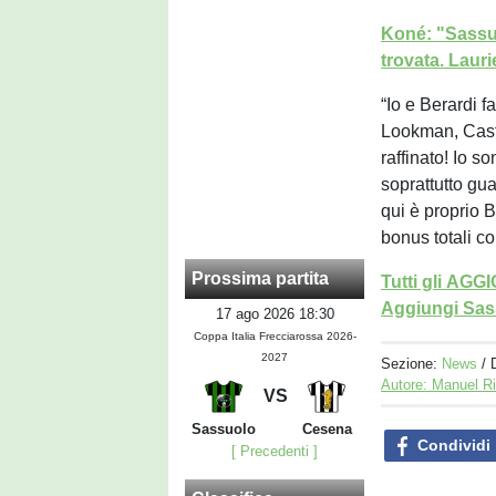
Koné: "Sassuo
trovata. Lauri
“Io e Berardi f
Lookman, Castro
raffinato! Io so
soprattutto gua
qui è proprio B
bonus totali co
Prossima partita
Tutti gli AG
Aggiungi Sass
17 ago 2026 18:30
Coppa Italia Frecciarossa 2026-
2027
Sezione:
News
/ 
Autore: Manuel R
VS
Sassuolo
Cesena
Condividi
[ Precedenti ]