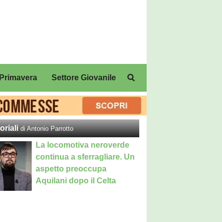
Primavera
Settore Giovanile
oriali
di Antonio Parrotto
La locomotiva neroverde
continua a sferragliare. Un
aspetto preoccupa
Aquilani dopo il Celta