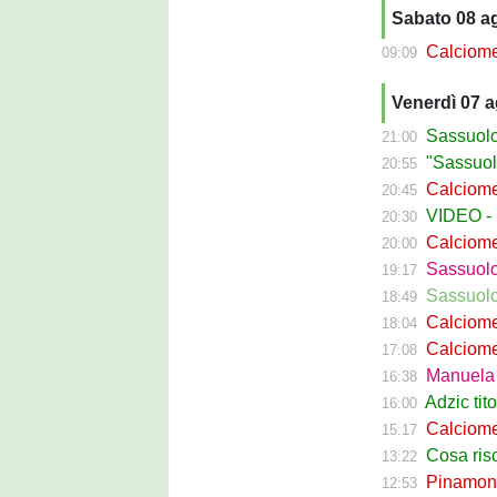
Sabato 08 a
Calciomercato 
09:09
Venerdì 07 
Sassuolo C
21:00
"Sassuolo, la
20:55
Calciomerca
20:45
VIDEO - La g
20:30
Calciomer
20:00
Sassuolo Pr
19:17
Sassuolo P
18:49
Calciomercat
18:04
Calciomerca
17:08
Manuela Pe
16:38
Adzic titol
16:00
Calciomercato
15:17
Cosa rischi
13:22
Pinamonti a
12:53