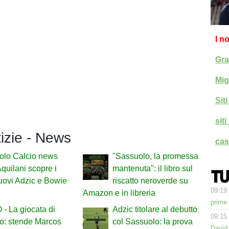
I n
Gra
Mig
Sit
sit
tizie - News
cas
olo Calcio news
"Sassuolo, la promessa
Aquilani scopre i
mantenuta": il libro sul
nuovi Adzic e Bowie
riscatto neroverde su
09:19
Amazon e in libreria
prime
- La giocata di
Adzic titolare al debutto
09:15
o: stende Marcos
col Sassuolo: la prova
David 