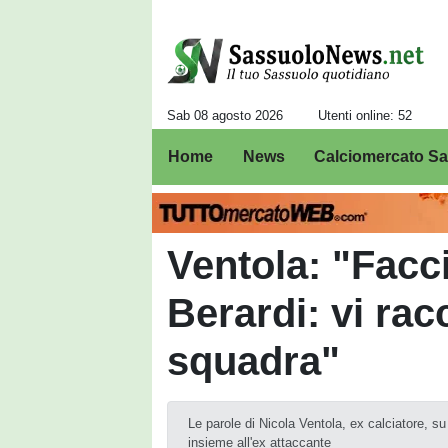
Sab 08 agosto 2026
Utenti online: 52
Home
News
Calciomercato S
Ventola: "Facci
Berardi: vi rac
squadra"
Le parole di Nicola Ventola, ex calciatore, 
insieme all'ex attaccante