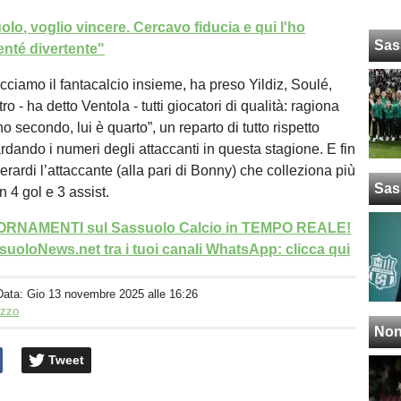
lo, voglio vincere. Cercavo fiducia e qui l'ho
Sas
enté divertente"
acciamo il fantacalcio insieme, ha preso Yildiz, Soulé,
 - ha detto Ventola - tutti giocatori di qualità: ragiona
no secondo, lui è quarto”, un reparto di tutto rispetto
rdando i numeri degli attaccanti in questa stagione. E fin
erardi l’attaccante (alla pari di Bonny) che colleziona più
Sas
n 4 gol e 3 assist.
GIORNAMENTI sul Sassuolo Calcio in TEMPO REALE!
uoloNews.net tra i tuoi canali WhatsApp: clicca qui
Data:
Gio 13 novembre 2025 alle 16:26
izzo
Non
Tweet