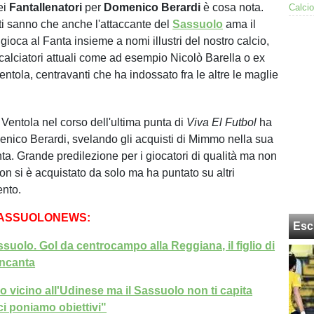
ei
Fantallenatori
per
Domenico Berardi
è cosa nota.
i sanno che anche l'attaccante del
Sassuolo
ama il
gioca al Fanta insieme a nomi illustri del nostro calcio,
 calciatori attuali come ad esempio Nicolò Barella o ex
ntola, centravanti che ha indossato fra le altre le maglie
 Ventola nel corso dell'ultima punta di
Viva El Futbol
ha
enico Berardi, svelando gli acquisti di Mimmo nella sua
ta. Grande predilezione per i giocatori di qualità ma non
on si è acquistato da solo ma ha puntato su altri
ento.
SASSUOLONEWS:
Esc
ssuolo. Gol da centrocampo alla Reggiana, il figlio di
incanta
o vicino all'Udinese ma il Sassuolo non ti capita
i poniamo obiettivi"