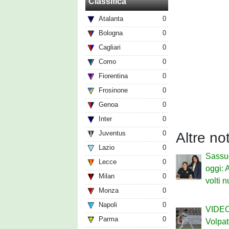
Classifica
Atalanta
0
Bologna
0
Cagliari
0
Como
0
Fiorentina
0
Frosinone
0
Genoa
0
Inter
0
Juventus
0
Altre no
Lazio
0
Sassu
Lecce
0
oggi: 
Milan
0
volti 
Monza
0
Napoli
0
VIDEO 
Parma
0
Volpat