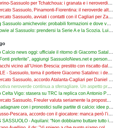
o-Sassuolo per Tchatchoua: i granata e i neroverdi valutano per l'ex Verona
 Sassuolo, Pinamonti-Fiorentina: il neroverde alternativa a Pellegrino del Parma
cato Sassuolo, avviati i contatti con il Cagliari per Zappa
suolo amichevole: probabili formazioni e dove vederla in tv e streaming
al Sassuolo: prendersi la Serie A e la Scozia. Lui o Pinamonti: chi sarà titolare
ago
cio news oggi: ufficiale il ritorno di Giacomo Satalino a un mese dall'addio
ti preferite", aggiungi SassuoloNews.net e personalizza le tue notizie
chi vicino all’Union Brescia: prestito con riscatto dal Sassuolo
 - Sassuolo, torna il portiere Giacomo Satalino: i dettagli
to Sassuolo, accordo Atalanta-Cagliari per Daniel Maldini: i dettagli
 neroverde continua a sferragliare. Un aspetto preoccupa Aquilani dopo il Celta
a Vigo: stasera su TRC la replica con Antonio Parrotto seconda voce nel 2° tempo
ato Sassuolo, Freuler valuta seriamente la proposta neroverde
re con i pronostici sulle partite di calcio: idee per gli appassionati di sport
o-Pescara, accordo con il giocatore: manca però l’intesa con il Sassuolo
SSUOLO - Aquilani: “Non dobbiamo buttare tutto in vacca”
o Avellino, il ds: "Vi spiego a che punto siamo col Sassuolo"