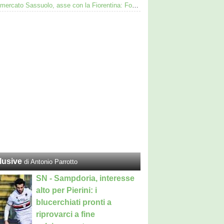
Calciomercato Sassuolo, asse con la Fiorentina: Fortini nel mirino, Thorstvedt e Fabbian sul tavolo
lusive
di Antonio Parrotto
SN - Sampdoria, interesse
alto per Pierini: i
blucerchiati pronti a
riprovarci a fine