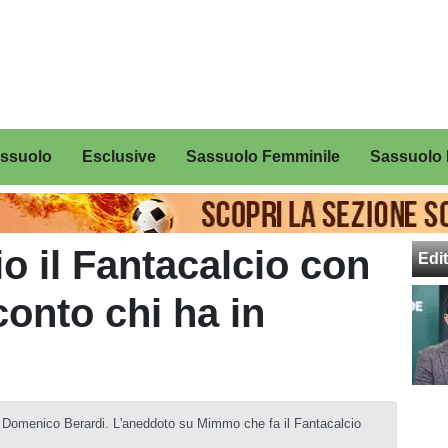
assuolo
Esclusive
Sassuolo Femminile
Sassuolo 
o il Fantacalcio con
Edit
conto chi ha in
su Domenico Berardi. L'aneddoto su Mimmo che fa il Fantacalcio