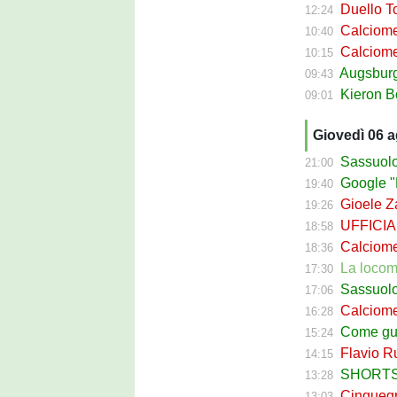
Duello Torin
12:24
Calciomercato
10:40
Calciomer
10:15
Augsburg Sas
09:43
Kieron Bowie 
09:01
Giovedì 06 
Sassuolo Cal
21:00
Google "Fon
19:40
Gioele Zac
19:26
UFFICIALE
18:58
Calciomerca
18:36
La locomotiva
17:30
Sassuolo Celt
17:06
Calciomerc
16:28
Come guadagna
15:24
Flavio Russ
14:15
SHORTS SA
13:28
Cinquegran
13:03