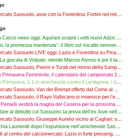
go
Sassuolo, asse con la Fiorentina: Fortini nel mirino, Thorstvedt e Fabbian sul tavolo
ago
alcio news oggi: Aquilani scopre i volti nuovi Adzic e Bowie
 promessa mantenuta": il libro sul riscatto neroverde su Amazon e in libreria
to Sassuolo LIVE oggi: Lazio e Fiorentina su Pinamonti, rispunta Zappa
iocata di Volpato: stende Marcos Alonso e poi il tacco per il gol di Bakola
cato Sassuolo, Pierini e Turati nel mirino della Sampdoria
imavera Femminile, il calendario del campionato 26/27: si parte a Parma
rimavera, 1-1 in amichevole contro il Lentigione: i dettagli
o Sassuolo, Van der Brempt offerto dal Como al Cagliari per avere Esposito
to Sassuolo, il Rayo Vallecano si inserisce per l'ex Torino Obrador
rselli vestirà la maglia del Cesena per la prossima stagione
are al debutto col Sassuolo: la prova dell'ex Juve nell'1-4 col Celta
 Sassuolo, Giuseppe Aurelio vicino al Cagliari: operazione in dirittura d’arrivo
a Laurienté dopo l’espulsione nell’amichevole Sassuolo-Celta Vigo
l centro del calciomercato: Lazio in forte pressing, Fiorentina osserva