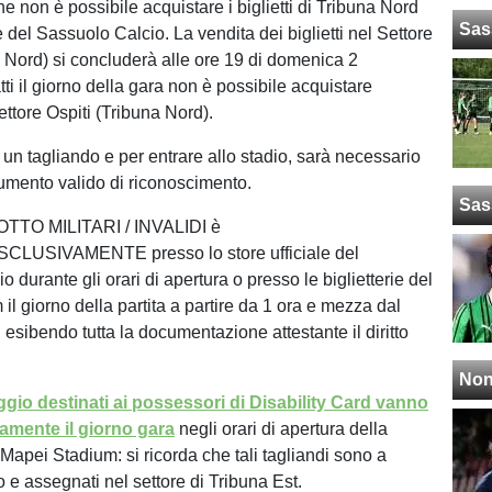
e non è possibile acquistare i biglietti di Tribuna Nord
Sas
 del Sassuolo Calcio. La vendita dei biglietti nel Settore
a Nord) si concluderà alle ore 19 di domenica 2
ti il giorno della gara non è possibile acquistare
ettore Ospiti (Tribuna Nord).
 un tagliando e per entrare allo stadio, sarà necessario
umento valido di riconoscimento.
Sas
IDOTTO MILITARI / INVALIDI è
ESCLUSIVAMENTE presso lo store ufficiale del
 durante gli orari di apertura o presso le biglietterie del
l giorno della partita a partire da 1 ora e mezza dal
o, esibendo tutta la documentazione attestante il diritto
Non
aggio destinati ai possessori di Disability Card vanno
ttamente il giorno gara
negli orari di apertura della
l Mapei Stadium: si ricorda che tali tagliandi sono a
 e assegnati nel settore di Tribuna Est.