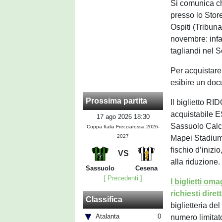
Si comunica ch
presso lo Store
Ospiti (Tribun
novembre: infat
tagliandi nel S
Per acquistare
esibire un doc
Prossima partita
Il biglietto R
acquistabile 
17 ago 2026 18:30
Sassuolo Calcio
Coppa Italia Frecciarossa 2026-
2027
Mapei Stadium i
fischio d’inizi
VS
alla riduzione.
Sassuolo
Cesena
[ Precedenti ]
I biglietti om
richiesti dire
Classifica
biglietteria de
Atalanta
0
numero limitato