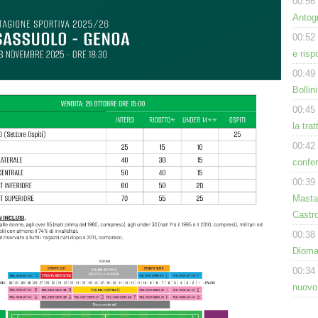
00:56
Antog
00:52
e risp
00:49
Bollin
00:45
la tra
00:42
confer
00:39
Masta
Castro
00:38
Dioman
00:34
nuovo