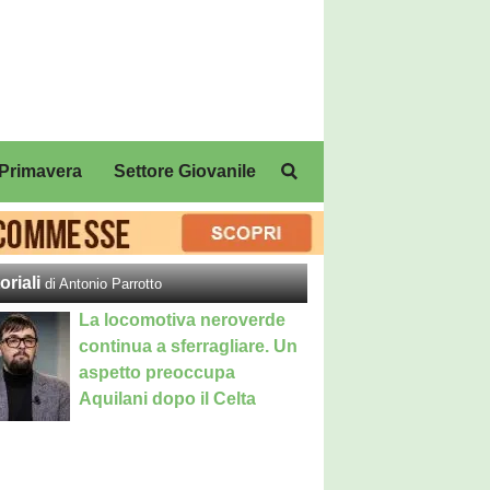
Primavera
Settore Giovanile
oriali
di Antonio Parrotto
La locomotiva neroverde
continua a sferragliare. Un
aspetto preoccupa
Aquilani dopo il Celta