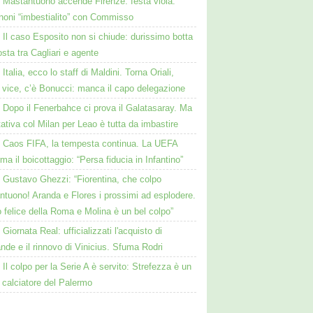
Mastantuono accende Firenze: festa viola.
noni “imbestialito” con Commisso
Il caso Esposito non si chiude: durissimo botta
osta tra Cagliari e agente
Italia, ecco lo staff di Maldini. Torna Oriali,
i vice, c’è Bonucci: manca il capo delegazione
Dopo il Fenerbahce ci prova il Galatasaray. Ma
ttativa col Milan per Leao è tutta da imbastire
Caos FIFA, la tempesta continua. La UEFA
ma il boicottaggio: “Persa fiducia in Infantino”
Gustavo Ghezzi: “Fiorentina, che colpo
ntuono! Aranda e Flores i prossimi ad esplodere.
 felice della Roma e Molina è un bel colpo”
Giornata Real: ufficializzati l'acquisto di
de e il rinnovo di Vinicius. Sfuma Rodri
Il colpo per la Serie A è servito: Strefezza è un
 calciatore del Palermo