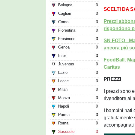
Bologna
0
SCELTI DA 
Cagliari
0
Prezzi abbona
Como
0
rispondono p
Fiorentina
0
Frosinone
0
SN FOTO - Map
Genoa
0
ancora più sos
Inter
0
FoodBall: Map
Juventus
0
Caritas
Lazio
0
PREZZI
Lecce
0
Milan
0
I prezzi sono e
Monza
0
rivenditore al
Napoli
0
I bambini nati
Parma
0
gratuitamente 
Roma
0
accompagnati d
Sassuolo
0