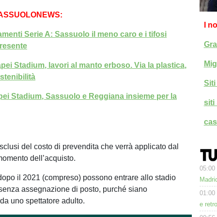
SASSUOLONEWS:
I n
menti Serie A: Sassuolo il meno caro e i tifosi
Gra
resente
Mig
ei Stadium, lavori al manto erboso. Via la plastica,
tenibilità
Sit
ei Stadium, Sassuolo e Reggiana insieme per la
sit
cas
sclusi del costo di prevendita che verrà applicato dal
 momento dell’acquisto.
05:00
 dopo il 2021 (compreso) possono entrare allo stadio
Madrid
senza assegnazione di posto, purché siano
01:00
a uno spettatore adulto.
e retr