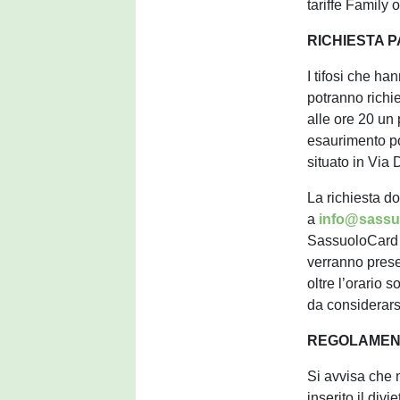
tariffe Family o
RICHIESTA 
I tifosi che h
potranno richie
alle ore 20 un
esaurimento po
situato in Via
La richiesta d
a
info@sassuo
SassuoloCard 
verranno prese
oltre l’orario 
da considerars
REGOLAMENT
Si avvisa che 
inserito il divi