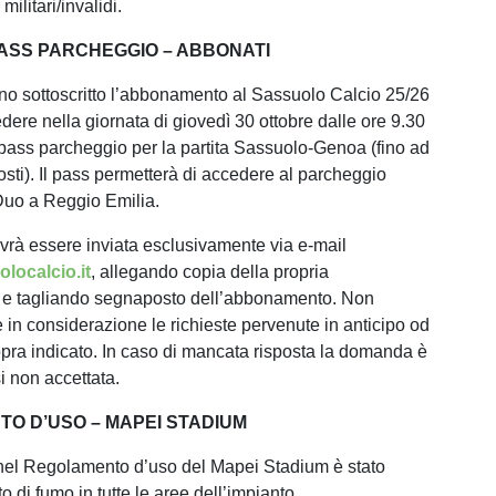
 militari/invalidi.
PASS PARCHEGGIO – ABBONATI
anno sottoscritto l’abbonamento al Sassuolo Calcio 25/26
dere nella giornata di giovedì 30 ottobre dalle ore 9.30
 pass parcheggio per la partita Sassuolo-Genoa (fino ad
sti). Il pass permetterà di accedere al parcheggio
 Duo a Reggio Emilia.
ovrà essere inviata esclusivamente via e-mail
localcio.it
, allegando copia della propria
e tagliando segnaposto dell’abbonamento. Non
 in considerazione le richieste pervenute in anticipo od
sopra indicato. In caso di mancata risposta la domanda è
i non accettata.
O D’USO – MAPEI STADIUM
nel Regolamento d’uso del Mapei Stadium è stato
eto di fumo in tutte le aree dell’impianto.