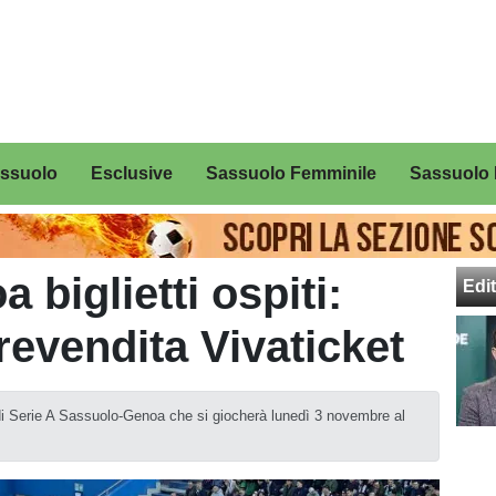
assuolo
Esclusive
Sassuolo Femminile
Sassuolo 
biglietti ospiti:
Edit
prevendita Vivaticket
da di Serie A Sassuolo-Genoa che si giocherà lunedì 3 novembre al