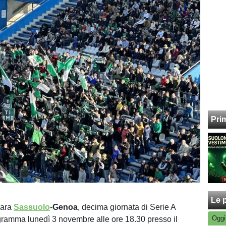
Pri
Le p
gara
Sassuolo
-
Genoa
, decima giornata di Serie A
Oggi
ogramma lunedì 3 novembre alle ore 18.30 presso il