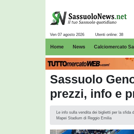
Ven 07 agosto 2026
Utenti online: 38
Home
News
Calciomercato S
Sassuolo Genoa 
prezzi, info e 
Le info sulla vendita dei biglietti per la sfi
Mapei Stadium di Reggio Emilia