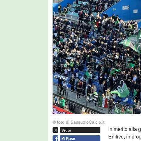
© foto di SassuoloCalcio.it
In merito alla 
Segui
Enilive, in pr
Mi Piace