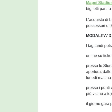
Mapei Stadiu
biglietti parti
L’acquisto di b
possessori di 
MODALITA’ D
I tagliandi po
online su ticke
presso lo Store
apertura: dalle
lunedì mattina 
presso i punti 
più vicino a te)
il giorno gara