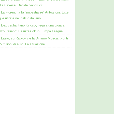
ulla Cavese. Decide Sandrucci
La Fiorentina fa "imbestialire" Antognoni: tutte
lie ritirate nel calcio italiano
L'ex cagliaritano Kilicsoy regala una gioia a
nzo Italiano: Besiktas ok in Europa League
Lazio, su Ratkov c'è la Dinamo Mosca: pronti
15 milioni di euro. La situazione