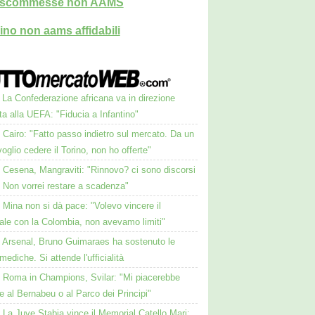
i scommesse non AAMS
ino non aams affidabili
La Confederazione africana va in direzione
a alla UEFA: "Fiducia a Infantino"
Cairo: "Fatto passo indietro sul mercato. Da un
oglio cedere il Torino, non ho offerte"
Cesena, Mangraviti: "Rinnovo? ci sono discorsi
. Non vorrei restare a scadenza"
Mina non si dà pace: "Volevo vincere il
ale con la Colombia, non avevamo limiti"
Arsenal, Bruno Guimaraes ha sostenuto le
 mediche. Si attende l'ufficialità
Roma in Champions, Svilar: "Mi piacerebbe
e al Bernabeu o al Parco dei Principi"
La Juve Stabia vince il Memorial Catello Mari: