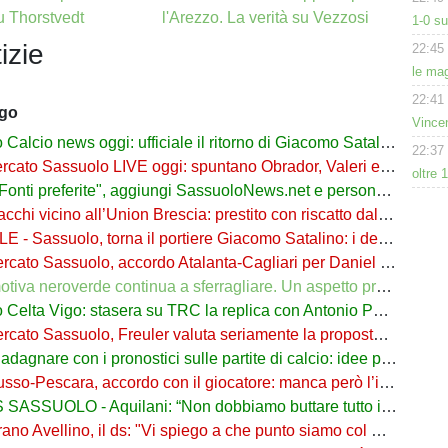
su Thorstvedt
l'Arezzo. La verità su Vezzosi
1-0 s
izie
22:45
le mag
22:41
ago
Vince
cio news oggi: ufficiale il ritorno di Giacomo Satalino a un mese dall'addio
22:37
to Sassuolo LIVE oggi: spuntano Obrador, Valeri e Darmian per la difesa
oltre 
ti preferite", aggiungi SassuoloNews.net e personalizza le tue notizie
chi vicino all’Union Brescia: prestito con riscatto dal Sassuolo
 - Sassuolo, torna il portiere Giacomo Satalino: i dettagli
to Sassuolo, accordo Atalanta-Cagliari per Daniel Maldini: i dettagli
 neroverde continua a sferragliare. Un aspetto preoccupa Aquilani dopo il Celta
a Vigo: stasera su TRC la replica con Antonio Parrotto seconda voce nel 2° tempo
ato Sassuolo, Freuler valuta seriamente la proposta neroverde
re con i pronostici sulle partite di calcio: idee per gli appassionati di sport
o-Pescara, accordo con il giocatore: manca però l’intesa con il Sassuolo
SSUOLO - Aquilani: “Non dobbiamo buttare tutto in vacca”
o Avellino, il ds: "Vi spiego a che punto siamo col Sassuolo"