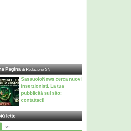
ma Pagina
di Redazione SN
SassuoloNews cerca nuovi
inserzionisti. La tua
pubblicità sul sito:
contattaci!
iù lette
Ieri