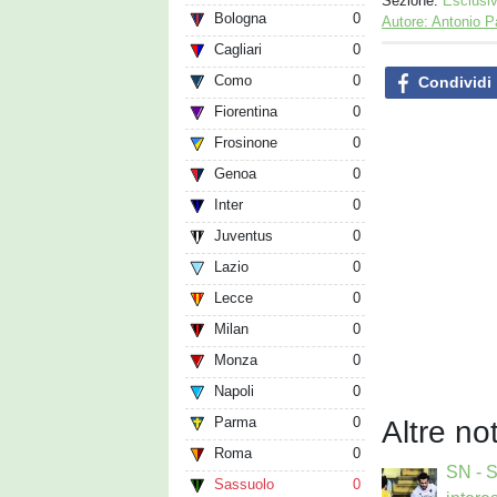
Sezione:
Esclusi
Bologna
0
Autore: Antonio P
Cagliari
0
Como
0
Condividi
Fiorentina
0
Frosinone
0
Genoa
0
Inter
0
Juventus
0
Lazio
0
Lecce
0
Milan
0
Monza
0
Napoli
0
Parma
0
Altre no
Roma
0
SN - 
Sassuolo
0