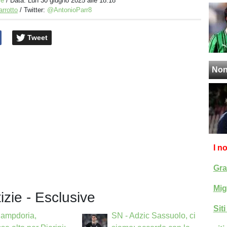
ve
/ Data:
Lun 30 giugno 2025 alle 18:18
arrotto
/ Twitter:
@AntonioParr8
Tweet
Non
I n
Gra
Mig
tizie - Esclusive
Sit
Sampdoria,
SN - Adzic Sassuolo, ci