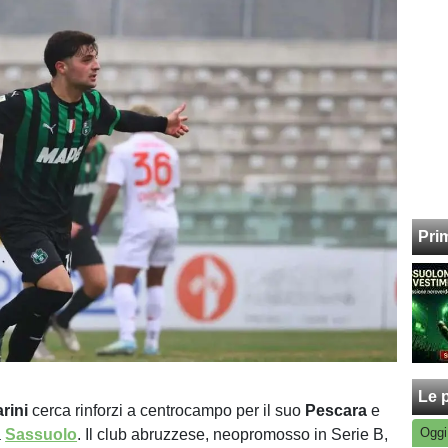
Pri
Le p
rini
cerca rinforzi a centrocampo per il suo
Pescara
e
Oggi
a
Sassuolo
. Il club abruzzese, neopromosso in Serie B,