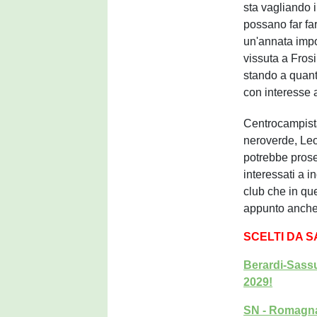
sta vagliando 
possano far far
un'annata impor
vissuta a Frosi
stando a quan
con interesse
Centrocampista
neroverde, Leo
potrebbe proseg
interessati a i
club che in qu
appunto anche 
SCELTI DA 
Berardi-Sassu
2029!
SN - Romagna 