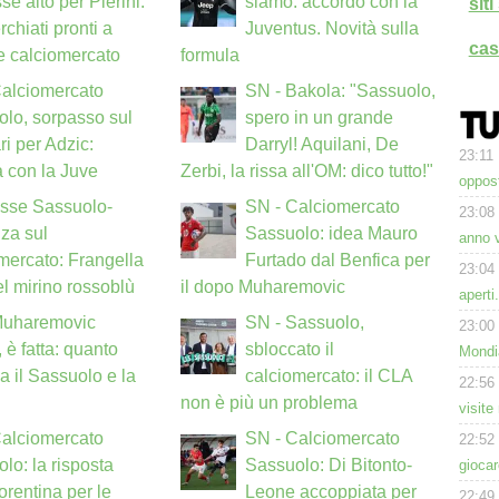
se alto per Pierini:
siamo: accordo con la
sit
rchiati pronti a
Juventus. Novità sulla
cas
ne calciomercato
formula
Calciomercato
SN - Bakola: "Sassuolo,
lo, sorpasso sul
spero in un grande
ri per Adzic:
Darryl! Aquilani, De
23:11
a con la Juve
Zerbi, la rissa all'OM: dico tutto!"
oppost
Asse Sassuolo-
SN - Calciomercato
23:08
za sul
Sassuolo: idea Mauro
anno v
mercato: Frangella
Furtado dal Benfica per
23:04
l mirino rossoblù
il dopo Muharemovic
aperti
Muharemovic
SN - Sassuolo,
23:00
 è fatta: quanto
sbloccato il
Mondi
a il Sassuolo e la
calciomercato: il CLA
22:56
non è più un problema
visite
Calciomercato
SN - Calciomercato
22:52
lo: la risposta
Sassuolo: Di Bitonto-
giocar
iorentina per le
Leone accoppiata per
22:49