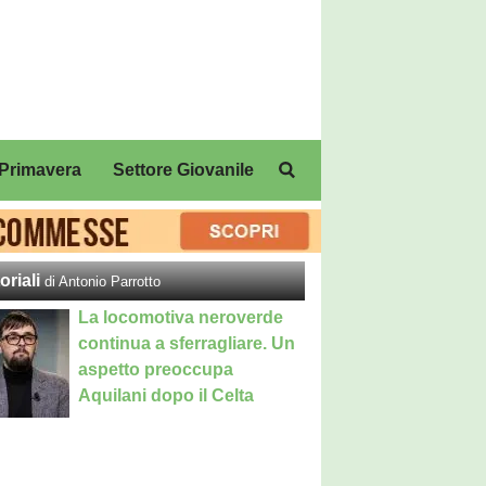
Primavera
Settore Giovanile
oriali
di Antonio Parrotto
La locomotiva neroverde
continua a sferragliare. Un
aspetto preoccupa
Aquilani dopo il Celta