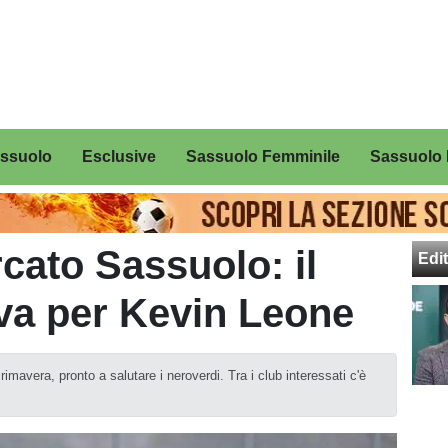
assuolo
Esclusive
Sassuolo Femminile
Sassuolo 
cato Sassuolo: il
Edit
va per Kevin Leone
avera, pronto a salutare i neroverdi. Tra i club interessati c'è