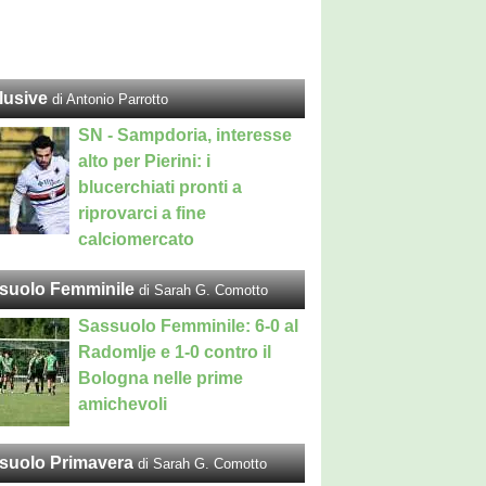
lusive
di Antonio Parrotto
SN - Sampdoria, interesse
alto per Pierini: i
blucerchiati pronti a
riprovarci a fine
calciomercato
suolo Femminile
di Sarah G. Comotto
Sassuolo Femminile: 6-0 al
Radomlje e 1-0 contro il
Bologna nelle prime
amichevoli
suolo Primavera
di Sarah G. Comotto