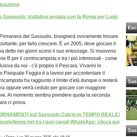
ituazione
 Sassuolo: trattativa avviata con la Roma per Luigi
Esc
a Primavera del Sassuolo, bisognerà ovviamente trovare
ortante, per farlo crescere. È un 2005, deve giocare il
ha detto nei giorni scorsi il suo entourage. Si muovono
erie B per il centrocampista e tra i più interessati - come
usiva da noi - c'è proprio il Pescara. Vivarini lo
ds Pasquale Foggia è a lavoro per accontentare il
trocampista ha raggiunto il limite d'età dunque o resterà
Sas
ra oppure verrà ceduto per giocare con maggiore
rove. Al momento sembra prendere quota la seconda
cara ci prova.
GIORNAMENTI sul Sassuolo Calcio in TEMPO REALE!
uoloNews.net tra i tuoi canali WhatsApp: clicca qui
Sas