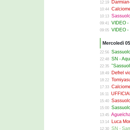
Darmian-Sas
12:19
Calciomerca
10:44
Sassuolo Fe
10:13
VIDEO - La
09:41
VIDEO - S
09:05
Mercoledì 0
Sassuolo Ca
22:56
SN - Aquilani
22:48
"Sassuolo, la
22:35
Defrel vicin
18:49
Tomiyasu ve
18:22
Calciomerc
17:33
UFFICIALE -
16:11
Sassuolo, ri
15:40
Sassuolo C
15:00
Agueïcha Diar
13:45
Luca Moro ha 
13:14
SN - Sampdoria
12:30