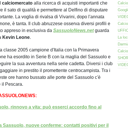
il
calciomercato
alla ricerca di acquisti importanti che
e il sato di qualità e permettere al Delfino di disputare
tante. La voglia di rivalsa di Vivarini, dopo l'annata
none, è tanta. Il club abruzzese osserva diversi profili e
to appreso in esclusiva da
SassuoloNews.net
guarda
 a
Kevin Leone
.
 classe 2005 campione d'Italia con la Primavera
ne ha esordito in Serie B con la maglia del Sassuolo e
uire la sua avventura nella serie cadetta. Diversi i club
ngaggiare in prestito il promettente centrocampista. Tra i
este ore hanno bussato alle porte del Sassuolo c'è
il Pescara.
SASSUOLONEWS:
olo, rinnovo a vita: può esserci accordo fino al
Sassuolo, nuove conferme: contatti positivi per il