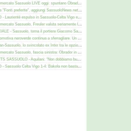
Calciomercato Sassuolo LIVE oggi: spuntano Obrador, Valeri e Darmian per la difesa
Google "Fonti preferite", aggiungi SassuoloNews.net e personalizza le tue notizie
VIDEO - Laurienté espulso in Sassuolo-Celta Vigo e rissa: cosa è successo
Calciomercato Sassuolo, Freuler valuta seriamente la proposta neroverde
UFFICIALE - Sassuolo, torna il portiere Giacomo Satalino: i dettagli
La locomotiva neroverde continua a sferragliare. Un aspetto preoccupa Aquilani dopo il Celta
Darmian-Sassuolo, lo svincolato ex Inter tra le opzioni ma c'è il solito Cagliari
Calciomercato Sassuolo, fascia sinistra: Obrador in pole, Valeri l’alternativa
SHORTS SASSUOLO - Aquilani: “Non dobbiamo buttare tutto in vacca”
VIDEO - Sassuolo Celta Vigo 1-4: Bakola non basta. Espulso Laurienté