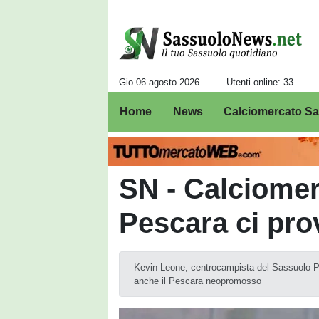
Gio 06 agosto 2026
Utenti online: 33
Home
News
Calciomercato S
SN - Calciomer
Pescara ci pro
Kevin Leone, centrocampista del Sassuolo Prim
anche il Pescara neopromosso