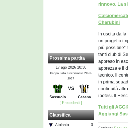
rinnovo. La s
Calciomercato
Cherubini
In uscita dall
un progetto imp
più possibile” 
tanti club di S
Prossima partita
appreso in escl
17 ago 2026 18:30
apprezza e il 
Coppa Italia Frecciarossa 2026-
tecnico. Il cen
2027
in prima squad
VS
continuità alt
ipotesi. Il Pes
Sassuolo
Cesena
[ Precedenti ]
Tutti gli AG
Aggiungi Sass
Classifica
Atalanta
0