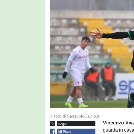
© foto di SassuoloCalcio.it
Vincenzo Viva
Segui
guarda in cas
Mi Piace