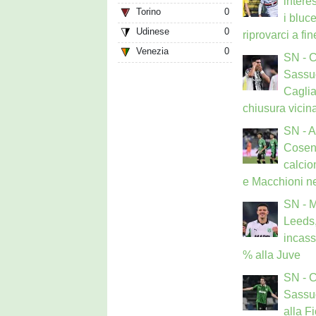
interes
Torino
0
i bluce
Udinese
0
riprovarci a fi
Venezia
0
SN - 
Sassuo
Caglia
chiusura vicin
SN - 
Cosen
calcio
e Macchioni ne
SN - 
Leeds,
incass
% alla Juve
SN - 
Sassuo
alla F