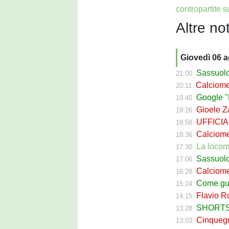
contropartite 
Altre not
Giovedì 06 
Sassuolo Cal
21:00
Calciomerca
20:11
Google "Fon
19:40
Gioele Zac
19:26
UFFICIALE
18:58
Calciomerca
18:36
La locomotiva
17:30
Sassuolo Celt
17:06
Calciomerc
16:28
Come guadagna
15:24
Flavio Russ
14:15
SHORTS SA
13:28
Cinquegran
13:03