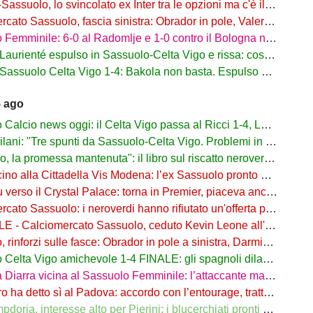
suolo, lo svincolato ex Inter tra le opzioni ma c'è il solito Cagliari
to Sassuolo, fascia sinistra: Obrador in pole, Valeri l’alternativa
mminile: 6-0 al Radomlje e 1-0 contro il Bologna nelle prime amichevoli
urienté espulso in Sassuolo-Celta Vigo e rissa: cosa è successo
assuolo Celta Vigo 1-4: Bakola non basta. Espulso Laurienté
5 ago
lcio news oggi: il Celta Vigo passa al Ricci 1-4, Laurienté espulso
: "Tre spunti da Sassuolo-Celta Vigo. Problemi in difesa, lì non sto allenando"
 promessa mantenuta": il libro sul riscatto neroverde su Amazon e in libreria
o alla Cittadella Vis Modena: l’ex Sassuolo pronto a scendere in Serie D
rso il Crystal Palace: torna in Premier, piaceva anche al Sassuolo
ato Sassuolo: i neroverdi hanno rifiutato un'offerta per Pinamonti
 Calciomercato Sassuolo, ceduto Kevin Leone all'Arezzo: il comunicato
nforzi sulle fasce: Obrador in pole a sinistra, Darmian soluzione a destra
elta Vigo amichevole 1-4 FINALE: gli spagnoli dilagano nel finale
ra vicina al Sassuolo Femminile: l’attaccante maliana a parametro zero dal PSG
detto sì al Padova: accordo con l’entourage, trattativa con il Sassuolo in corso
, interesse alto per Pierini: i blucerchiati pronti a riprovarci a fine calciomercato