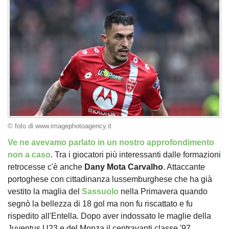
© foto di www.imagephotoagency.it
Ve ne avevamo parlato in un nostro approfondimento
non a caso
. Tra i giocatori più interessanti dalle formazioni
retrocesse c'è anche
Dany Mota Carvalho
. Attaccante
portoghese con cittadinanza lussemburghese che ha già
vestito la maglia del
Sassuolo
nella Primavera quando
segnò la bellezza di 18 gol ma non fu riscattato e fu
rispedito all'Entella. Dopo aver indossato le maglie della
Juventus U23 e del Monza il centravanti classe '97