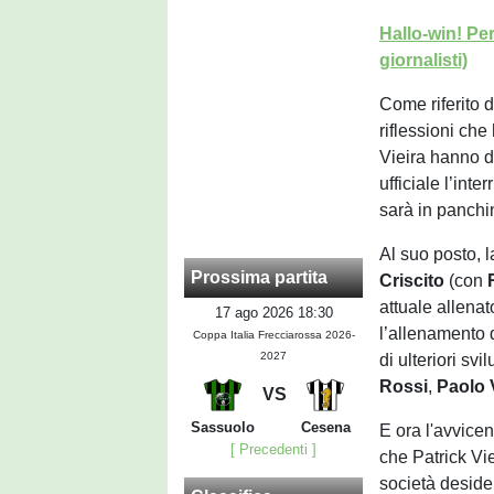
Hallo-win! Per
giornalisti)
Come riferito 
riflessioni che
Vieira hanno d
ufficiale l’int
sarà in panchi
Al suo posto,
Prossima partita
Criscito
(con
attuale allena
17 ago 2026 18:30
l’allenamento 
Coppa Italia Frecciarossa 2026-
2027
di ulteriori sv
Rossi
,
Paolo 
VS
Sassuolo
Cesena
E ora l'avvic
[ Precedenti ]
che Patrick Vi
società desidera