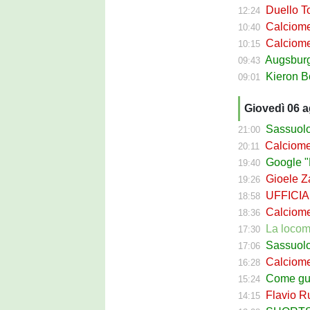
Duello Torin
12:24
Calciomercato
10:40
Calciomer
10:15
Augsburg Sas
09:43
Kieron Bowie 
09:01
Giovedì 06 
Sassuolo Cal
21:00
Calciomerca
20:11
Google "Fon
19:40
Gioele Zac
19:26
UFFICIALE
18:58
Calciomerca
18:36
La locomotiva
17:30
Sassuolo Celt
17:06
Calciomerc
16:28
Come guadagna
15:24
Flavio Russ
14:15