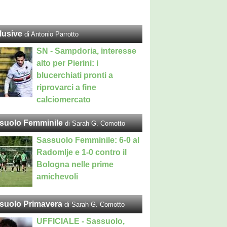
lusive
di Antonio Parrotto
SN - Sampdoria, interesse
alto per Pierini: i
blucerchiati pronti a
riprovarci a fine
calciomercato
suolo Femminile
di Sarah G. Comotto
Sassuolo Femminile: 6-0 al
Radomlje e 1-0 contro il
Bologna nelle prime
amichevoli
suolo Primavera
di Sarah G. Comotto
UFFICIALE - Sassuolo,