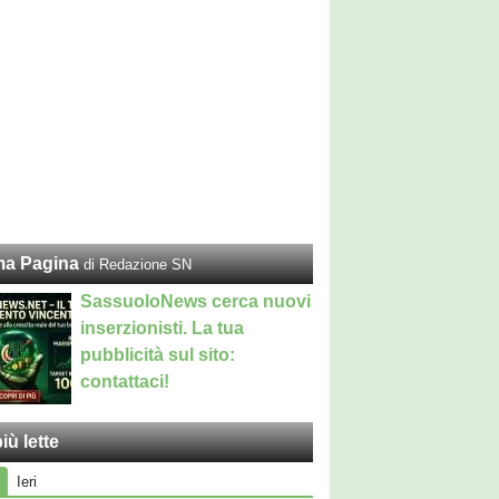
ma Pagina
di Redazione SN
SassuoloNews cerca nuovi
inserzionisti. La tua
pubblicità sul sito:
contattaci!
iù lette
Ieri