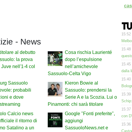
cas
15:52
tizie - News
Melbo
15:48
titolare al debutto
Cosa rischia Laurienté
questo
ssuolo: la prova
dopo l’espulsione
15:45
x Juve nell'1-4 col
nell’amichevole
dalla 
Sassuolo-Celta Vigo
15:40
urg Sassuolo
Kieron Bowie al
Bologn
vole: probabili
Sassuolo: prendersi la
15:39
ioni e dove
Serie A e la Scozia. Lui o
Schip:
 streaming
Pinamonti: chi sarà titolare
15:37
olo Calcio news
Google "Fonti preferite",
con D'
fficiale il ritorno di
aggiungi
15:36
mo Satalino a un
SassuoloNews.net e
Casto