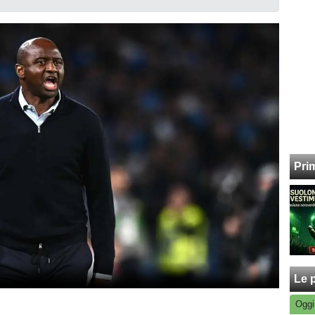
Pri
Le p
Oggi