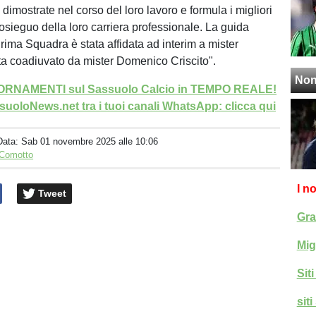
 dimostrate nel corso del loro lavoro e formula i migliori
rosieguo della loro carriera professionale. La guida
rima Squadra è stata affidata ad interim a mister
a coadiuvato da mister Domenico Criscito".
Non
GIORNAMENTI sul Sassuolo Calcio in TEMPO REALE!
uoloNews.net tra i tuoi canali WhatsApp: clicca qui
Data:
Sab 01 novembre 2025 alle 10:06
 Comotto
I n
Tweet
Gra
Mig
Sit
sit