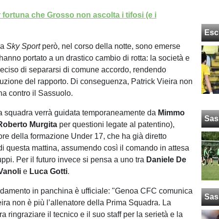
 fortuna che Grosso non ascolta i tifosi (e i
Esc
da
Sky Sport
però, nel corso della notte, sono emerse
 hanno portato a un drastico cambio di rotta: la società e
eciso di separarsi di comune accordo, rendendo
erruzione del rapporto. Di conseguenza, Patrick Vieira non
na contro il Sassuolo.
 la squadra verrà guidata temporaneamente da
Mimmo
Sas
Roberto Murgita
per questioni legate al patentino),
tore della formazione Under 17, che ha già diretto
di questa mattina, assumendo così il comando in attesa
iluppi. Per il futuro invece si pensa a uno tra
Daniele De
Vanoli
e
Luca Gotti
.
endamento in panchina è ufficiale: "Genoa CFC comunica
Sas
eira non è più l’allenatore della Prima Squadra. La
 ringraziare il tecnico e il suo staff per la serietà e la