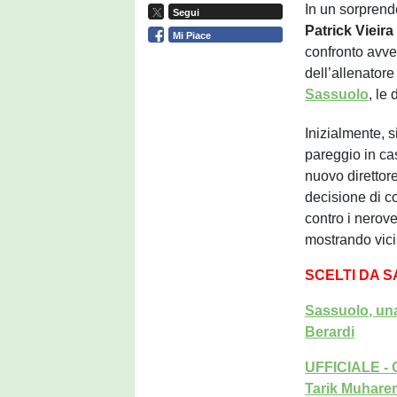
In un sorprende
Segui
Patrick Vieir
Mi Piace
confronto avve
dell’allenatore
Sassuolo
, le
Inizialmente, s
pareggio in cas
nuovo direttor
decisione di co
contro i nerov
mostrando vici
SCELTI DA 
Sassuolo, una
Berardi
UFFICIALE - C
Tarik Muhare