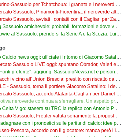
o-Sassuolo per Tchatchoua: i granata e i neroverdi valutano per l'ex Verona
 Sassuolo, Pinamonti-Fiorentina: il neroverde alternativa a Pellegrino del Parma
cato Sassuolo, avviati i contatti con il Cagliari per Zappa
suolo amichevole: probabili formazioni e dove vederla in tv e streaming
al Sassuolo: prendersi la Serie A e la Scozia. Lui o Pinamonti: chi sarà titolare
ago
cio news oggi: ufficiale il ritorno di Giacomo Satalino a un mese dall'addio
to Sassuolo LIVE oggi: spuntano Obrador, Valeri e Darmian per la difesa
ti preferite", aggiungi SassuoloNews.net e personalizza le tue notizie
chi vicino all’Union Brescia: prestito con riscatto dal Sassuolo
 - Sassuolo, torna il portiere Giacomo Satalino: i dettagli
to Sassuolo, accordo Atalanta-Cagliari per Daniel Maldini: i dettagli
 neroverde continua a sferragliare. Un aspetto preoccupa Aquilani dopo il Celta
a Vigo: stasera su TRC la replica con Antonio Parrotto seconda voce nel 2° tempo
ato Sassuolo, Freuler valuta seriamente la proposta neroverde
re con i pronostici sulle partite di calcio: idee per gli appassionati di sport
o-Pescara, accordo con il giocatore: manca però l’intesa con il Sassuolo