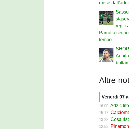
mese dall'add
Sassuo
staser
replic
Parrotto secon
tempo
SHOR
Aquil
buttar
Altre not
Venerdì 07 
Adzic titol
16:00
Calciomercato
15:17
Cosa rischi
13:22
Pinamonti a
12:53