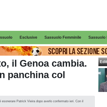
assuolo
Esclusive
Sassuolo Femminile
Sassuolo 
to, il Genoa cambia.
Edit
in panchina col
i esonerare Patrick Vieira dopo averlo confermato ieri. Con il