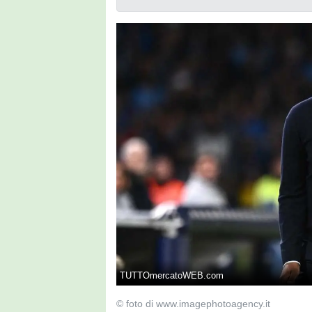
TUTTOmercatoWEB.com
© foto di www.imagephotoagency.it