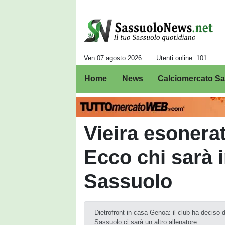
Ven 07 agosto 2026
Utenti online: 101
Home
News
Calciomercato S
Vieira esonera
Ecco chi sarà 
Sassuolo
Dietrofront in casa Genoa: il club ha deciso d
Sassuolo ci sarà un altro allenatore