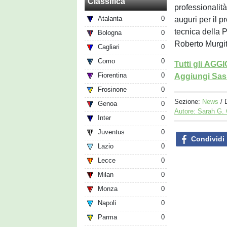
Classifica
professionalità
Atalanta
0
auguri per il p
tecnica della P
Bologna
0
Roberto Murgit
Cagliari
0
Como
0
Tutti gli AG
Fiorentina
0
Aggiungi Sass
Frosinone
0
Sezione:
News
/ 
Genoa
0
Autore: Sarah G.
Inter
0
Juventus
0
Condividi
Lazio
0
Lecce
0
Milan
0
Monza
0
Napoli
0
Parma
0