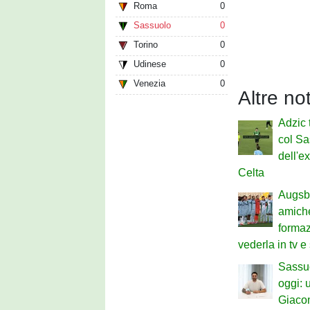
Roma
0
Sassuolo
0
Torino
0
Udinese
0
Venezia
0
Altre no
Adzic 
col Sa
dell'e
Celta
Augsb
amiche
formaz
vederla in tv e
Sassu
oggi: u
Giaco