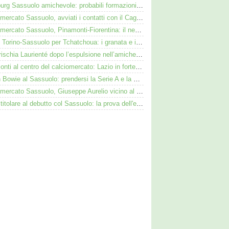
Augsburg Sassuolo amichevole: probabili formazioni e dove vederla in tv e streaming
Calciomercato Sassuolo, avviati i contatti con il Cagliari per Zappa
Calciomercato Sassuolo, Pinamonti-Fiorentina: il neroverde alternativa a Pellegrino del Parma
Duello Torino-Sassuolo per Tchatchoua: i granata e i neroverdi valutano per l'ex Verona
Cosa rischia Laurienté dopo l’espulsione nell’amichevole Sassuolo-Celta Vigo
Pinamonti al centro del calciomercato: Lazio in forte pressing, Fiorentina osserva
Kieron Bowie al Sassuolo: prendersi la Serie A e la Scozia. Lui o Pinamonti: chi sarà titolare
Calciomercato Sassuolo, Giuseppe Aurelio vicino al Cagliari: operazione in dirittura d’arrivo
Adzic titolare al debutto col Sassuolo: la prova dell'ex Juve nell'1-4 col Celta