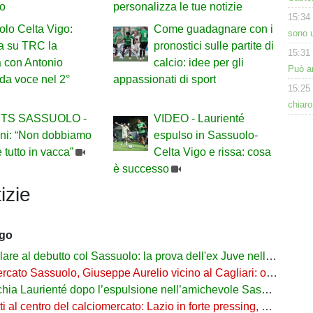
io
personalizza le tue notizie
15:34
lo Celta Vigo:
Come guadagnare con i
sono u
a su TRC la
pronostici sulle partite di
15:31
a con Antonio
calcio: idee per gli
Può ar
da voce nel 2°
appassionati di sport
15:25
chiaro
TS SASSUOLO -
VIDEO - Laurienté
ani: “Non dobbiamo
espulso in Sassuolo-
e tutto in vacca”
Celta Vigo e rissa: cosa
è successo
izie
ago
are al debutto col Sassuolo: la prova dell'ex Juve nell'1-4 col Celta
 Sassuolo, Giuseppe Aurelio vicino al Cagliari: operazione in dirittura d’arrivo
a Laurienté dopo l’espulsione nell’amichevole Sassuolo-Celta Vigo
l centro del calciomercato: Lazio in forte pressing, Fiorentina osserva