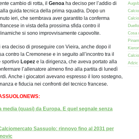
nte cambio di rotta, il
Genoa
ha deciso per l’addio di
a
alla guida tecnica della prima squadra. Dopo un
nuto ieri, che sembrava aver garantito la conferma
 francese in vista della prossima sfida contro il
 dinamiche si sono improvvisamente capovolte.
i era deciso di proseguire con Vieira, anche dopo il
a contro la Cremonese e in seguito all’incontro tra il
e sportivo
Lopez
e la dirigenza, che aveva portato alla
nfermare l’allenatore almeno fino alla partita di lunedì
erdi. Anche i giocatori avevano espresso il loro sostegno,
nanza e fiducia nei confronti del tecnico francese.
SASSUOLONEWS:
 media (quasi) da Europa. E quel segnale senza
alciomercato Sassuolo: rinnovo fino al 2031 per
movic