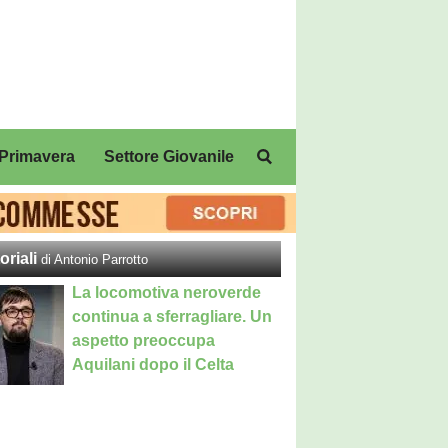
Primavera
Settore Giovanile
oriali
di Antonio Parrotto
La locomotiva neroverde
continua a sferragliare. Un
aspetto preoccupa
Aquilani dopo il Celta