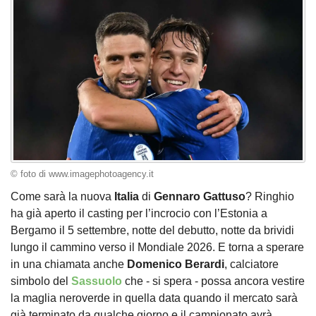
© foto di www.imagephotoagency.it
Come sarà la nuova
Italia
di
Gennaro Gattuso
? Ringhio
ha già aperto il casting per l’incrocio con l’Estonia a
Bergamo il 5 settembre, notte del debutto, notte da brividi
lungo il cammino verso il Mondiale 2026. E torna a sperare
in una chiamata anche
Domenico Berardi
, calciatore
simbolo del
Sassuolo
che - si spera - possa ancora vestire
la maglia neroverde in quella data quando il mercato sarà
già terminato da qualche giorno e il campionato avrà