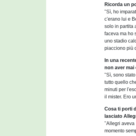
Ricorda un po
"Sì, ho impara
c'erano lui e 
solo in partita
faceva ma ho st
uno stadio cald
piacciono più di
In una recente
non aver mai 
"Sì, sono stato
tutto quello c
minuti per l'e
il mister. Ero u
Cosa ti porti 
lasciato Alleg
"Allegri aveva 
momento sempl