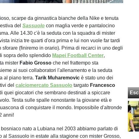
ioso, scarpe da ginnastica bianche della Nike e tenuta
estiva del
Sassuolo
con maglia verde e pantalocino
uma. Alle 14.30 c'è la seduta con la squadra di mister
ista inizia tre quarti d'ora prima e lui non vuole far tardi
n sforare (finiremo in orario). Prima di recarci in uno degli
 di sopra dello splendido
Mapei Football Center
,
uta mister
Fabio Grosso
che nel frattempo sta
ieme ai suoi collaboratori l'allenamento e la seduta
a al piano terra.
Tarik Muharemovic
è stato uno dei
tivi del
calciomercato Sassuolo
targato
Francesco
di quei giocatori che sembrano destinati a spiccare
Esc
 volo. Testa sulle spalle nonostante la giovane età e
guascona di conquistare il mondo. Impossibile d'altronde
2 anni!
e bosniaco nato a Lubiana nel 2003 abbiamo parlato di
ivo al Sassuolo in estate alla stagione con mister Grosso,