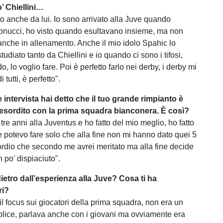
’ Chiellini…
to anche da lui. Io sono arrivato alla Juve quando
Bonucci, ho visto quando esultavano insieme, ma non
 anche in allenamento. Anche il mio idolo Spahic lo
udiato tanto da Chiellini e io quando ci sono i tifosi,
o, lo voglio fare. Poi è perfetto farlo nei derby, i derby mi
 tutti, è perfetto".
 intervista hai detto che il tuo grande rimpianto è
esordito con la prima squadra bianconera. È così?
 tre anni alla Juventus e ho fatto del mio meglio, ho fatto
he potevo fare solo che alla fine non mi hanno dato quei 5
sordio che secondo me avrei meritato ma alla fine decide
n po' dispiaciuto".
dietro dall’esperienza alla Juve? Cosa ti ha
ri?
il focus sui giocatori della prima squadra, non era un
ice, parlava anche con i giovani ma ovviamente era