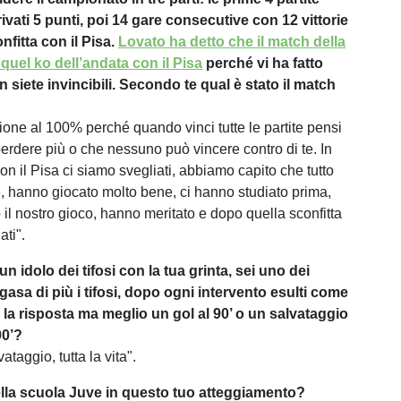
vati 5 punti, poi 14 gare consecutive con 12 vittorie
onfitta con il Pisa.
Lovato ha detto che il match della
 quel ko dell’andata con il Pisa
perché vi ha fatto
 siete invincibili. Secondo te qual è stato il match
ione al 100% perché quando vinci tutte le partite pensi
erdere più o che nessuno può vincere contro di te. In
con il Pisa ci siamo svegliati, abbiamo capito che tutto
 hanno giocato molto bene, ci hanno studiato prima,
 il nostro gioco, hanno meritato e dopo quella sconfitta
ati".
un idolo dei tifosi con la tua grinta, sei uno dei
gasa di più i tifosi, dopo ogni intervento esulti come
 la risposta ma meglio un gol al 90’ o un salvataggio
90’?
ataggio, tutta la vita".
lla scuola Juve in questo tuo atteggiamento?