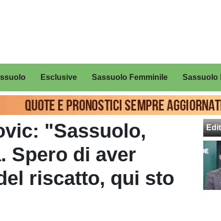
assuolo
Esclusive
Sassuolo Femminile
Sassuolo 
vic: "Sassuolo,
Edit
. Spero di aver
del riscatto, qui sto