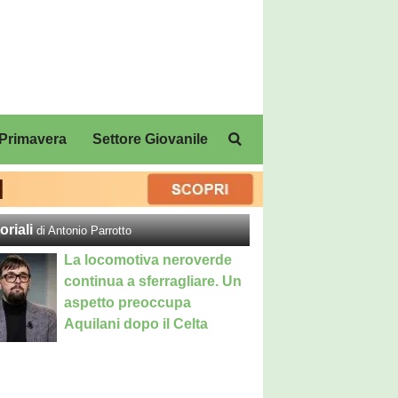
Primavera
Settore Giovanile
oriali
di Antonio Parrotto
La locomotiva neroverde
continua a sferragliare. Un
aspetto preoccupa
Aquilani dopo il Celta