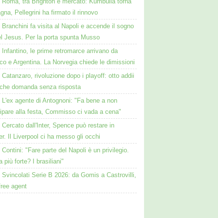
Roma, tra Brighton e mercato: Kumbulla torna
gna, Pellegrini ha firmato il rinnovo
Branchini fa visita al Napoli e accende il sogno
el Jesus. Per la porta spunta Musso
Infantino, le prime retromarce arrivano da
o e Argentina. La Norvegia chiede le dimissioni
Catanzaro, rivoluzione dopo i playoff: otto addii
lche domanda senza risposta
L'ex agente di Antognoni: "Fa bene a non
ipare alla festa, Commisso ci vada a cena"
Cercato dall'Inter, Spence può restare in
r. Il Liverpool ci ha messo gli occhi
Contini: "Fare parte del Napoli è un privilegio.
a più forte? I brasiliani"
Svincolati Serie B 2026: da Gomis a Castrovilli,
 free agent