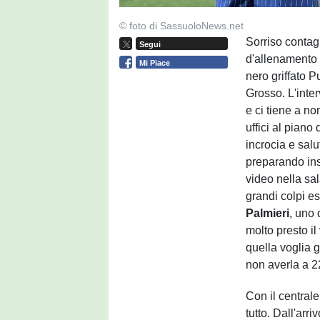
© foto di SassuoloNews.net
Sorriso contag
Segui
d'allenamento 
Mi Piace
nero griffato P
Grosso. L'interv
e ci tiene a no
uffici al piano
incrocia e sal
preparando ins
video nella sal
grandi colpi es
Palmieri
, uno 
molto presto il
quella voglia 
non averla a 2
Con il central
tutto. Dall'arr