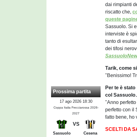
dai rimpianti d
riscatto che,
c
queste pagin
Sassuolo. Si e
interviste è sp
tanto di esult
dei tifosi nero
SassuoloNew
Tarik, come si
"Benissimo! T
Per te è stato
Prossima partita
col Sassuol
17 ago 2026 18:30
"Anno perfetto
Coppa Italia Frecciarossa 2026-
perfetto con i
2027
fatto bene, ho 
VS
SCELTI DA 
Sassuolo
Cesena