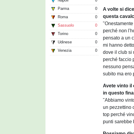
Napoli
0
Parma
0
A volte si dic
questa cavalc
Roma
0
"Onestamente 
Sassuolo
0
perché non l'
Torino
0
pensato a un c
Udinese
0
mi hanno detto
Venezia
0
dove il club s
perché faccio p
nessuno pensa 
subito ma ero 
Avete vinto i
in questo fina
"Abbiamo vinto
un pezzettino 
top perché vinc
punti sarebbe 
Possiamo divid