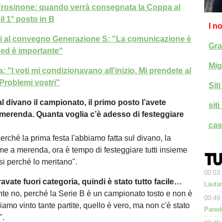
Frosinone: quando verrà consegnata la Coppa al
l 1° posto in B
I n
li al convegno Generazione S: "La comunicazione è
Gra
 ed è importante"
Mig
 "I voti mi condizionavano all'inizio. Mi prendete al
Problemi vostri"
Sit
l divano il campionato, il primo posto l’avete
sit
 merenda. Quanta voglia c’è adesso di festeggiare
cas
erché la prima festa l'abbiamo fatta sul divano, la
e a merenda, ora è tempo di festeggiare tutti insieme
fosi perché lo meritano".
00:53
vate fuori categoria, quindi è stato tutto facile…
Lauta
te no, perché la Serie B è un campionato tosto e non è
00:49
iamo vinto tante partite, quello è vero, ma non c'è stato
Parede
".