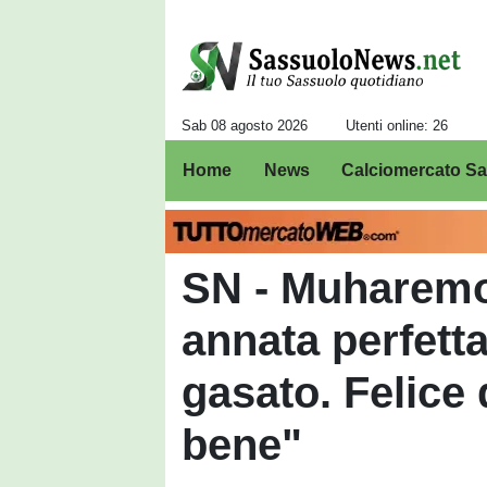
Sab 08 agosto 2026
Utenti online: 26
Home
News
Calciomercato S
SN - Muharemo
annata perfetta
gasato. Felice 
bene"