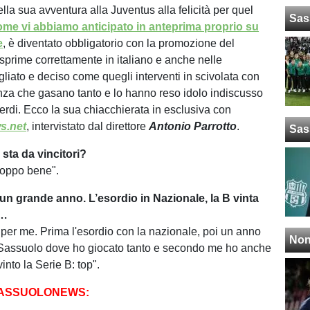
ella sua avventura alla Juventus alla felicità per quel
Sas
ome vi abbiamo anticipato in anteprima proprio su
e
, è diventato obbligatorio con la promozione del
sprime correttamente in italiano e anche nelle
igliato e deciso come quegli interventi in scivolata con
anza che gasano tanto e lo hanno reso idolo indiscusso
verdi. Ecco la sua chiacchierata in esclusiva con
s.net
, intervistato dal direttore
Antonio Parrotto
.
Sas
 sta da vincitori?
roppo bene".
 un grande anno. L’esordio in Nazionale, la B vinta
o…
 per me. Prima l'esordio con la nazionale, poi un anno
Non
l Sassuolo dove ho giocato tanto e secondo me ho anche
vinto la Serie B: top".
SASSUOLONEWS: