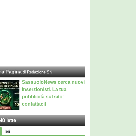
ma Pagina
di Redazione SN
SassuoloNews cerca nuovi
inserzionisti. La tua
pubblicità sul sito:
contattaci!
iù lette
Ieri