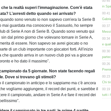
00:45
in Spa
e che la realtà superi l’immaginazione. Com’è stata
ata? L’avresti detto quando sei arrivato?
00:41
Gabri
quando sono venuto io non sapevo com'era la Serie B
ho mai guardata ma conoscevo il Sassuolo, ho sempre
00:37
lub di Serie A non di Serie B. Quando sono venuto qui
Messic
 sin dal primo giorno che volevano tornare in Serie A,
00:34
i merita di essere. Non sapevo se avrei giocato o no
e qua
arte di un club importante con giocatori forti. All'inizio
00:30
che quando arriva in un nuovo club poi va a giocare
partec
pronto e ho dato il massimo".
00:26
Premie
l campionato da 5 giornate. Non state facendo regali
00:23
le. Dove si trovano gli stimoli?
Chi tir
 il campionato in anticipo e lo sappiamo ma c'è ancora
che vogliamo aggiungere, il record dei punti, e sarebbe il
00:19
ere il campionato, andare in Serie A e fare il record dei
tutti i
bellissimo".
ere il campionato in tre parti: le prime 4 partite