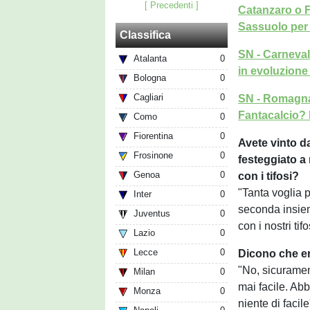
[ Precedenti ]
Catanzaro o 
Sassuolo per i
Classifica
SN - Carneva
Atalanta
0
in evoluzione
Bologna
0
Cagliari
0
SN - Romagna:
Fantacalcio? 
Como
0
Fiorentina
0
Avete vinto da
Frosinone
0
festeggiato a
Genoa
0
con i tifosi?
"Tanta voglia p
Inter
0
seconda insiem
Juventus
0
con i nostri ti
Lazio
0
Lecce
0
Dicono che era
"No, sicuramen
Milan
0
mai facile. Abb
Monza
0
niente di facile