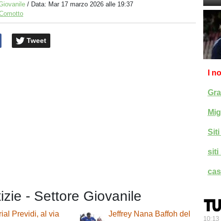
Giovanile
/ Data:
Mar 17 marzo 2026 alle 19:37
 Comotto
Tweet
I n
Gra
Mig
Sit
sit
cas
tizie - Settore Giovanile
al Previdi, al via
Jeffrey Nana Baffoh del
10:13