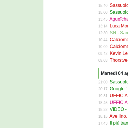
Sassuolo, ri
15:40
Sassuolo C
15:00
Agueïcha Diar
13:45
Luca Moro ha 
13:14
SN - Sampdoria
12:30
Calciomercat
10:44
Calciomercat
10:09
Kevin Leone 
09:42
Thorstvedt-
09:03
Martedì 04 
Sassuolo Ca
21:00
Google "Fon
20:17
UFFICIALE - B
19:31
UFFICIALE
18:45
VIDEO - Va
18:32
Avellino, Ci
18:15
Il più tran
17:43