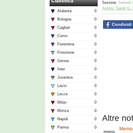
Classifica
Sezione:
Settore 
Autore: Sarah G.
Atalanta
0
Bologna
0
Condividi
Cagliari
0
Como
0
Fiorentina
0
Frosinone
0
Genoa
0
Inter
0
Juventus
0
Lazio
0
Lecce
0
Milan
0
Monza
0
Altre no
Napoli
0
Parma
0
Memori