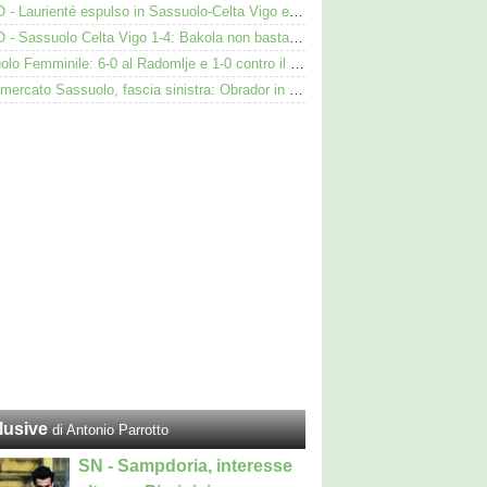
VIDEO - Laurienté espulso in Sassuolo-Celta Vigo e rissa: cosa è successo
VIDEO - Sassuolo Celta Vigo 1-4: Bakola non basta. Espulso Laurienté
Sassuolo Femminile: 6-0 al Radomlje e 1-0 contro il Bologna nelle prime amichevoli
Calciomercato Sassuolo, fascia sinistra: Obrador in pole, Valeri l’alternativa
lusive
di Antonio Parrotto
SN - Sampdoria, interesse