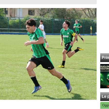
Pri
Le p
Oggi