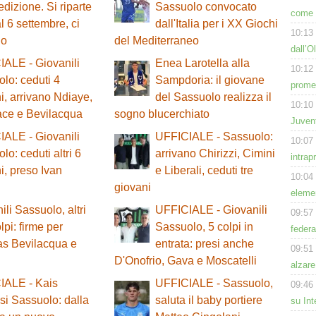
edizione. Si riparte
Sassuolo convocato
come h
al 6 settembre, ci
dall'Italia per i XX Giochi
10:13
lo
del Mediterraneo
dall’O
ALE - Giovanili
Enea Larotella alla
10:12
lo: ceduti 4
Sampdoria: il giovane
prome
i, arrivano Ndiaye,
del Sassuolo realizza il
10:10
lace e Bevilacqua
sogno blucerchiato
Juven
ALE - Giovanili
UFFICIALE - Sassuolo:
10:07
lo: ceduti altri 6
arrivano Chirizzi, Cimini
intrap
i, preso Ivan
e Liberali, ceduti tre
10:04
giovani
eleme
ili Sassuolo, altri
UFFICIALE - Giovanili
09:57
lpi: firme per
Sassuolo, 5 colpi in
feder
s Bevilacqua e
entrata: presi anche
09:51
D'Onofrio, Gava e Moscatelli
alzare
IALE - Kais
UFFICIALE - Sassuolo,
09:46
i Sassuolo: dalla
saluta il baby portiere
su Int