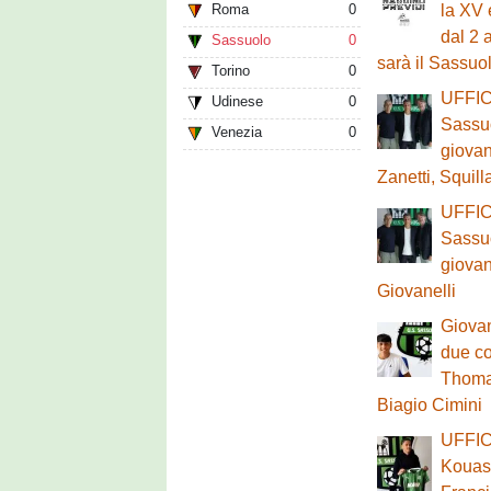
Roma
0
la XV 
dal 2 
Sassuolo
0
sarà il Sassuo
Torino
0
UFFICI
Udinese
0
Sassuo
Venezia
0
giovan
Zanetti, Squil
UFFICI
Sassuo
giovan
Giovanelli
Giovan
due co
Thoma
Biagio Cimini
UFFIC
Kouass