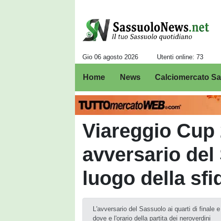
Gio 06 agosto 2026
Utenti online: 73
Home
News
Calciomercato S
Viareggio Cup 2
avversario del
luogo della sfi
L'avversario del Sassuolo ai quarti di finale
dove e l'orario della partita dei neroverdini