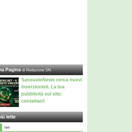
ma Pagina
di Redazione SN
SassuoloNews cerca nuovi
inserzionisti. La tua
pubblicità sul sito:
contattaci!
iù lette
Ieri