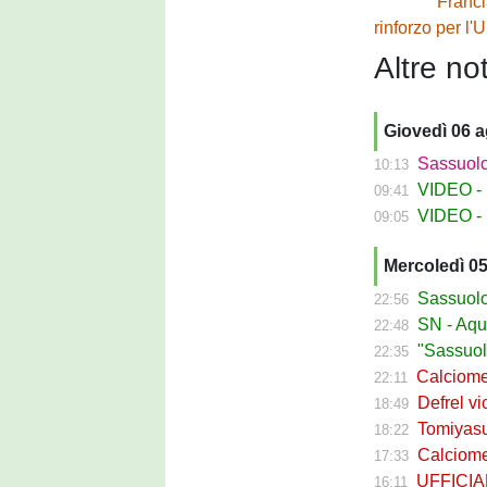
Franc
rinforzo per l'
Altre not
Giovedì 06 
Sassuolo Fe
10:13
VIDEO - La
09:41
VIDEO - S
09:05
Mercoledì 0
Sassuolo Ca
22:56
SN - Aquilani
22:48
"Sassuolo, la
22:35
Calciomerca
22:11
Defrel vicin
18:49
Tomiyasu ve
18:22
Calciomerc
17:33
UFFICIALE -
16:11