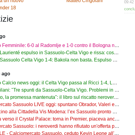
ia un nuovo
Matteo Cingolani
09:42
Under 18
conclu
izie
ago
mminile: 6-0 al Radomlje e 1-0 contro il Bologna nelle prime amichevoli
urienté espulso in Sassuolo-Celta Vigo e rissa: cosa è successo
assuolo Celta Vigo 1-4: Bakola non basta. Espulso Laurienté
5 ago
lcio news oggi: il Celta Vigo passa al Ricci 1-4, Laurienté espulso
: "Tre spunti da Sassuolo-Celta Vigo. Problemi in difesa, lì non sto allenando"
 promessa mantenuta": il libro sul riscatto neroverde su Amazon e in libreria
to Sassuolo LIVE oggi: spuntano Obrador, Valeri e Darmian per la difesa
o alla Cittadella Vis Modena: l’ex Sassuolo pronto a scendere in Serie D
rso il Crystal Palace: torna in Premier, piaceva anche al Sassuolo
ato Sassuolo: i neroverdi hanno rifiutato un'offerta per Pinamonti
 Calciomercato Sassuolo, ceduto Kevin Leone all'Arezzo: il comunicato