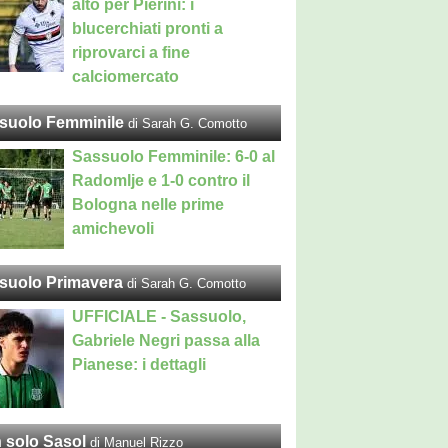
alto per Pierini: i
blucerchiati pronti a
riprovarci a fine
calciomercato
suolo Femminile
di Sarah G. Comotto
Sassuolo Femminile: 6-0 al
Radomlje e 1-0 contro il
Bologna nelle prime
amichevoli
suolo Primavera
di Sarah G. Comotto
UFFICIALE - Sassuolo,
Gabriele Negri passa alla
Pianese: i dettagli
 solo Sasol
di Manuel Rizzo