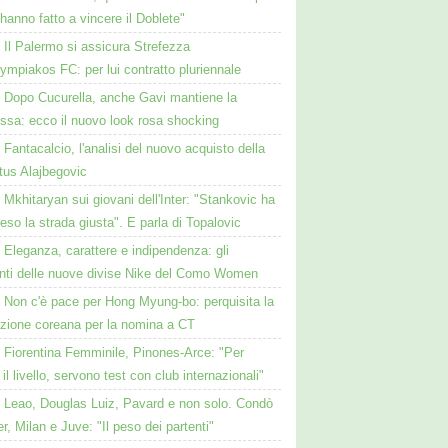
anno fatto a vincere il Doblete"
Il Palermo si assicura Strefezza
lympiakos FC: per lui contratto pluriennale
Dopo Cucurella, anche Gavi mantiene la
ssa: ecco il nuovo look rosa shocking
Fantacalcio, l'analisi del nuovo acquisto della
tus Alajbegovic
Mkhitaryan sui giovani dell'Inter: "Stankovic ha
reso la strada giusta". E parla di Topalovic
Eleganza, carattere e indipendenza: gli
nti delle nuove divise Nike del Como Women
Non c'è pace per Hong Myung-bo: perquisita la
azione coreana per la nomina a CT
Fiorentina Femminile, Pinones-Arce: "Per
 il livello, servono test con club internazionali"
Leao, Douglas Luiz, Pavard e non solo. Condò
er, Milan e Juve: "Il peso dei partenti"