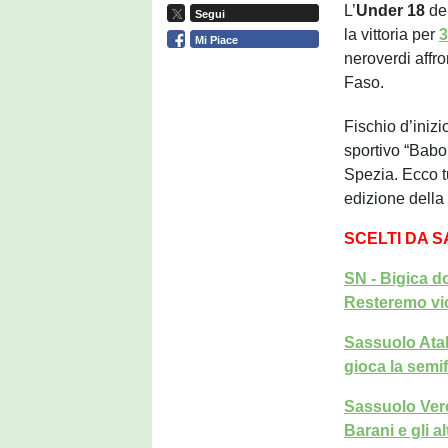
L’
Under
18
de
Segui
la vittoria per
3
Mi Piace
neroverdi affro
Faso.
Fischio d’iniz
sportivo “Babol
Spezia. Ecco tu
edizione della
SCELTI DA 
SN - Bigica d
Resteremo vi
Sassuolo Atal
gioca la semif
Sassuolo Vero
Barani e gli al