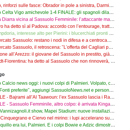
nforzi sulle fasce: Obrador in pole a sinistra, Darmian soluzione a destra
elta Vigo amichevole 1-4 FINALE: gli spagnoli dilagano nel finale
ra vicina al Sassuolo Femminile: l’attaccante maliana a parametro zero dal PSG
detto sì al Padova: accordo con l’entourage, trattativa con il Sassuolo in corso
, interesse alto per Pierini: i blucerchiati pronti a riprovarci a fine calciomercato
o Sassuolo: restano i nodi in difesa e a centrocampo. Occhio alle uscite
o Sassuolo, il retroscena: "L'offerta del Cagliari per Adzic era più alta"
all’Arezzo: il giovane del Sassuolo in prestito, già in campo a Rigutino
Fiorentina: ha detto al Sassuolo che non rinnoverà, viola in agguato
ago
lcio news oggi: i nuovi colpi di Palmieri. Volpato, caso rientrato
ti preferite", aggiungi SassuoloNews.net e personalizza le tue notizie
ajrami all’Al Taawoun: l’ex Sassuolo lascia i Rangers e riparte dall’Arabia Saudita
 - Sassuolo Femminile, altro colpo: è arrivata Kinga Wyrwas!
nnizagnoli.it show, Mapei Stadium: nuove installazioni all’esterno
nquegrano e Ciervo nel mirino: i lupi accelerano sul mercato dal Sassuolo
quillo era lui, Palmieri. E i colpi Bowie e Adzic dimostrano il perché