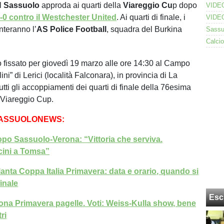
l
Sassuolo
approda ai quarti della
Viareggio
Cu
p dopo
-0 contro il Westchester United
. Ai quarti di finale, i
nteranno l’
AS
Police Football
, squadra del Burkina
io fissato per giovedì 19 marzo alle ore 14:30 al Campo
ini” di Lerici (località Falconara), in provincia di La
tti gli accoppiamenti dei quarti di finale della 76esima
 Viareggio Cup.
SASSUOLONEWS:
opo Sassuolo-Verona: “Vittoria che serviva.
cini a Tomsa”
anta Coppa Italia Primavera: data e orario, quando si
inale
Esc
na Primavera pagelle. Voti: Weiss-Kulla show, bene
tri