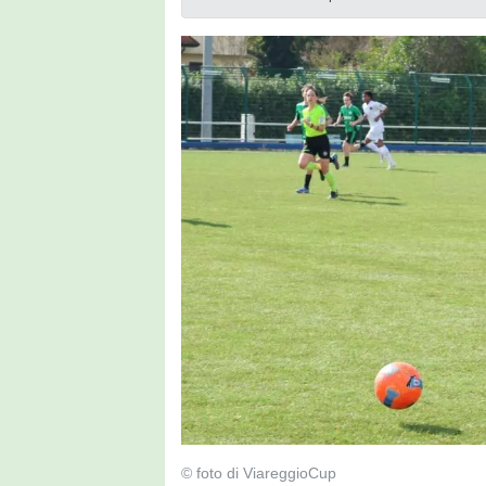
© foto di ViareggioCup