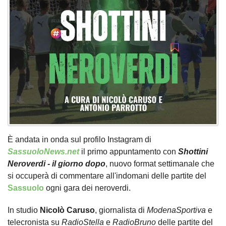
È andata in onda sul profilo Instagram di
SassuoloNews.net
il primo appuntamento con
Shottini
Neroverdi - il giorno dopo
, nuovo format settimanale che
si occuperà di commentare all'indomani delle partite del
Sassuolo
ogni gara dei neroverdi.
In studio
Nicolò Caruso
, giornalista di
ModenaSportiva
e
telecronista su
RadioStella
e
RadioBruno
delle partite del