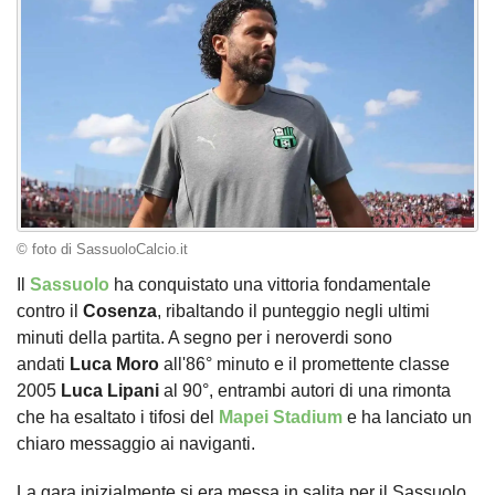
© foto di SassuoloCalcio.it
Il
Sassuolo
ha conquistato una vittoria fondamentale
contro il
Cosenza
, ribaltando il punteggio negli ultimi
minuti della partita. A segno per i neroverdi sono
andati
Luca
Moro
all'86° minuto e il promettente classe
2005
Luca
Lipani
al 90°, entrambi autori di una rimonta
che ha esaltato i tifosi del
Mapei Stadium
e ha lanciato un
chiaro messaggio ai naviganti.
La gara inizialmente si era messa in salita per il Sassuolo,